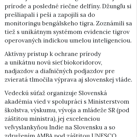
prírode a posledné riečne delfíny. Džungľu si
prešliapali i peši a zapojili sa do
monitoringu bengálskeho tigra. Zoznámili sa
tiež s unikátnym systémom evidencie tigrov
operovaných indickou umelou inteligenciou.
Aktívny prístup k ochrane prírody
a unikátnu novú sieť biokoridorov,
nadjazdov a diaľničných podjazdov pre
zvieratá tlmočila výprava aj slovenskej vláde.
Vedeckú súťaž organizuje Slovenská
akadémia vied v spolupráci s Ministerstvom
školstva, výskumu, vývoja a mládeže SR (pod
záštitou ministra), jej excelenciou
veľvyslankyňou Indie na Slovensku a so
združením AMBA pod záštitou UNESCO.