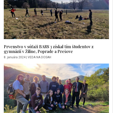
Prvenstvo v súťaži BARS 3 získal tím študentov z
gymnázií v Žiline, Poprade a Prešove
8. januára 2024
|
VEDA NA DOSAH