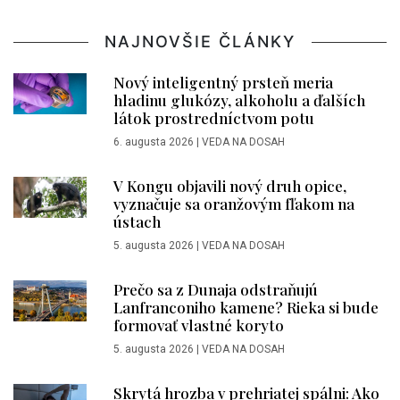
NAJNOVŠIE ČLÁNKY
Nový inteligentný prsteň meria
hladinu glukózy, alkoholu a ďalších
látok prostredníctvom potu
6. augusta 2026
|
VEDA NA DOSAH
V Kongu objavili nový druh opice,
vyznačuje sa oranžovým fľakom na
ústach
5. augusta 2026
|
VEDA NA DOSAH
Prečo sa z Dunaja odstraňujú
Lanfranconiho kamene? Rieka si bude
formovať vlastné koryto
5. augusta 2026
|
VEDA NA DOSAH
Skrytá hrozba v prehriatej spálni: Ako