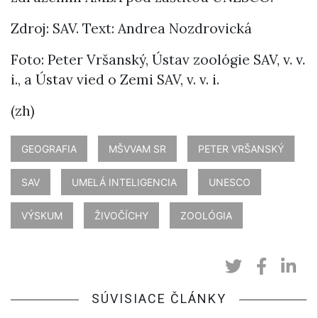
Zdroj: SAV. Text: Andrea Nozdrovická
Foto: Peter Vršanský, Ústav zoológie SAV, v. v.
i., a Ústav vied o Zemi SAV, v. v. i.
(zh)
GEOGRAFIA
MŠVVAM SR
PETER VRŠANSKÝ
SAV
UMELÁ INTELIGENCIA
UNESCO
VÝSKUM
ŽIVOČÍCHY
ZOOLÓGIA
SÚVISIACE ČLÁNKY