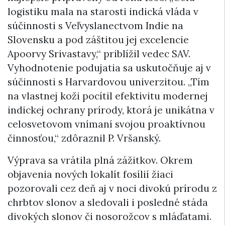
logistiku mala na starosti indická vláda v
súčinnosti s Veľvyslanectvom Indie na
Slovensku a pod záštitou jej excelencie
Apoorvy Srivastavy,“ priblížil vedec SAV.
Vyhodnotenie podujatia sa uskutočňuje aj v
súčinnosti s Harvardovou univerzitou. „Tím
na vlastnej koži pocítil efektivitu modernej
indickej ochrany prírody, ktorá je unikátna v
celosvetovom vnímaní svojou proaktívnou
činnosťou,“ zdôraznil P. Vršanský.
Výprava sa vrátila plná zážitkov. Okrem
objavenia nových lokalít fosílií žiaci
pozorovali cez deň aj v noci divokú prírodu z
chrbtov slonov a sledovali i posledné stáda
divokých slonov či nosorožcov s mláďatami.