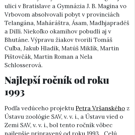
ulici v Bratislave a Gymnázia J. B. Magina vo
Vrbovom absolvovali pobyt v provinciách
Telangána, Maháráštra, Ásam, Madhjapradéš
a Dillí. Niekoľko okamihov pobudli aj v
Bhutáne. Výpravu žiakov tvorili Tomáš
Cuľba, Jakub Hladík, Matúš Miklík, Martin
Pištovčák, Martin Roman a Nela
Schlosserová.
Najlepší ročník od roku
1993
Podľa vedúceho projektu
Petra Vršanského
z
Ústavu zoológie SAV, v. v. i., a Ústavu vied o
Zemi SAV, v. v. i., bol tento ročník vôbec
najlepšie pripravený od roku 1993. „Celú