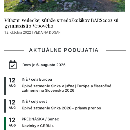
Víťazmi vedeckej súťaže stredoškolákov BARS2022 sú
gymnazisti z Vrbového
12. októbra 2022
|
VEDA NA DOSAH
AKTUÁLNE PODUJATIA
Dnes je
6. augusta
2026
12
INÉ
/ celá Európa
AUG
Úplné zatmenie Slnka v južnej Európe a čiastočné
zatmenie na Slovensku 2026
12
INÉ
/ celý svet
AUG
Úplné zatmenie Slnka 2026 – priamy prenos
12
PREDNÁŠKA
/ Senec
AUG
Novinky z CERN-u