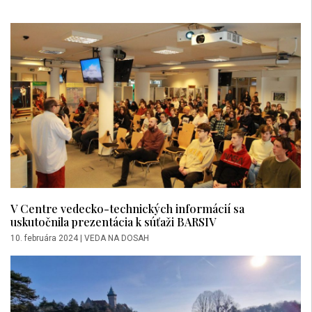
V Centre vedecko-technických informácií sa
uskutočnila prezentácia k súťaži BARSIV
10. februára 2024
|
VEDA NA DOSAH