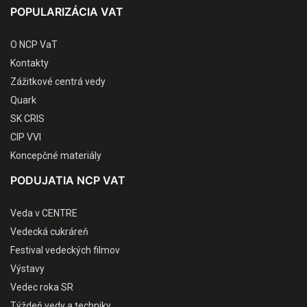
POPULARIZÁCIA VAT
O NCP VaT
Kontakty
Zážitkové centrá vedy
Quark
SK CRIS
CIP VVI
Koncepčné materiály
PODUJATIA NCP VAT
Veda v CENTRE
Vedecká cukráreň
Festival vedeckých filmov
Výstavy
Vedec roka SR
Týždeň vedy a techniky