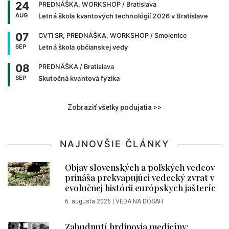
24
PREDNÁŠKA, WORKSHOP
/ Bratislava
AUG
Letná škola kvantových technológií 2026 v Bratislave
07
CVTI SR, PREDNÁŠKA, WORKSHOP
/ Smolenice
SEP
Letná škola občianskej vedy
08
PREDNÁŠKA
/ Bratislava
SEP
Skutočná kvantová fyzika
Zobraziť všetky podujatia >>
NAJNOVŠIE ČLÁNKY
Objav slovenských a poľských vedcov
prináša prekvapujúci vedecký zvrat v
evolučnej histórii európskych jašteríc
6. augusta 2026
|
VEDA NA DOSAH
Zabudnutí hrdinovia medicíny: