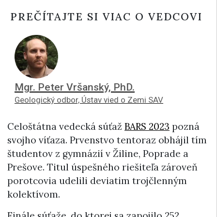
PREČÍTAJTE SI VIAC O VEDCOVI
Mgr. Peter Vršanský, PhD.
Geologický odbor, Ústav vied o Zemi SAV
Celoštátna vedecká súťaž
BARS 2023
pozná
svojho víťaza. Prvenstvo tentoraz obhájil tím
študentov z gymnázií v Žiline, Poprade a
Prešove. Titul úspešného riešiteľa zároveň
porotcovia udelili deviatim trojčlenným
kolektívom.
Finále súťaže, do ktorej sa zapojilo 252