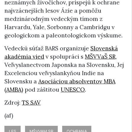
neznámych živočíchov, prispejú k ochrane
najvzácnejších lesov Ázie a pomôžu
medzinárodným vedeckým tímom z
Harvardu, Yale, Sorbonny a Cambridgu v
geologickom a paleontologickom výskume.
Vedeckú súťaž BARS organizuje
Slovenská
akadémia vied
v spolupráci s
MŠVVaŠ SR
,
Veľvyslanectvom Japonska na Slovensku, Jej
Excelenciou veľvyslankyňou Indie na
Slovensku a
Asociáciou absolventov MBA
(AMBA)
pod záštitou
UNESCO
.
Zdroj:
TS SAV
(af)
LES
MŠVVAM SR
OCHRANA