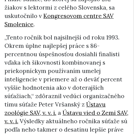
žiakov s lektormi z celého Slovenska, sa
uskutočnilo v
Kongresovom centre SAV
Smolenice
.
„Tento ročník bol najsilnejší od roku 1993.
Okrem úplne najlepšej práce s 86-
percentnou úspešnosťou dosiahli finalisti
vďaka ich šikovnosti kombinovanej s
priekopníckym používaním umelej
inteligencie v priemere až o deväť percent
vyššie hodnotenia ako v doterajších
súťažiach,“ zdôraznil vedúci organizačného
tímu súťaže Peter Vršanský z
Ústavu
zoológie SAV, v. v. i.
a
Ústavu vied o Zemi SAV,
v. v. i.
Výsledky aktuálneho ročníka súťaže sú
podľa neho takmer o desatinu lepšie práve