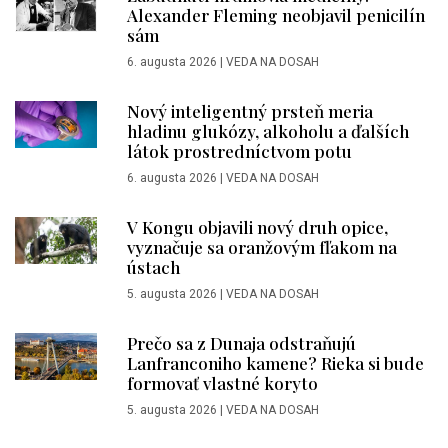
Alexander Fleming neobjavil penicilín
sám
6. augusta 2026
|
VEDA NA DOSAH
Nový inteligentný prsteň meria
hladinu glukózy, alkoholu a ďalších
látok prostredníctvom potu
6. augusta 2026
|
VEDA NA DOSAH
V Kongu objavili nový druh opice,
vyznačuje sa oranžovým fľakom na
ústach
5. augusta 2026
|
VEDA NA DOSAH
Prečo sa z Dunaja odstraňujú
Lanfranconiho kamene? Rieka si bude
formovať vlastné koryto
5. augusta 2026
|
VEDA NA DOSAH