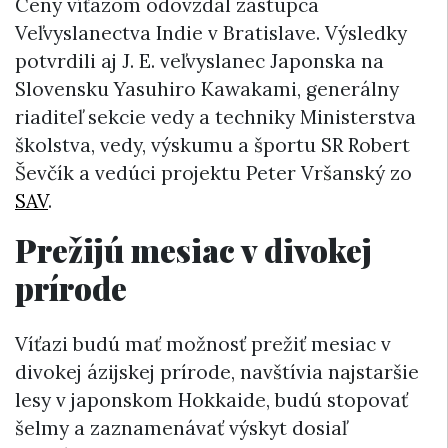
Ceny víťazom odovzdal zástupca
Veľvyslanectva Indie v Bratislave. Výsledky
potvrdili aj J. E. veľvyslanec Japonska na
Slovensku Yasuhiro Kawakami, generálny
riaditeľ sekcie vedy a techniky Ministerstva
školstva, vedy, výskumu a športu SR Robert
Ševčík a vedúci projektu Peter Vršanský zo
SAV
.
Prežijú mesiac v divokej
prírode
Víťazi budú mať možnosť prežiť mesiac v
divokej ázijskej prírode, navštívia najstaršie
lesy v japonskom Hokkaide, budú stopovať
šelmy a zaznamenávať výskyt dosiaľ