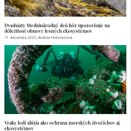
Dvadsiaty Medzinárodný deň hôr upozorňuje na
dôležitosť obnovy lesných ekosystémov
11. decembra 2023
|
Andrea Fedorovičová
Vraky lodí slúžia ako ochrana morských živočíchov aj
ekosystémov