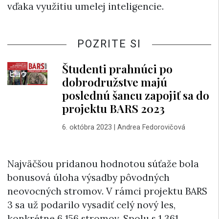
vďaka využitiu umelej inteligencie.
POZRITE SI
Študenti prahnúci po
dobrodružstve majú
poslednú šancu zapojiť sa do
projektu BARS 2023
6. októbra 2023
|
Andrea Fedorovičová
Najväčšou pridanou hodnotou súťaže bola
bonusová úloha výsadby pôvodných
neovocných stromov. V rámci projektu BARS
3 sa už podarilo vysadiť celý nový les,
konkrétne 6 156 stromov. Spolu s 1 361