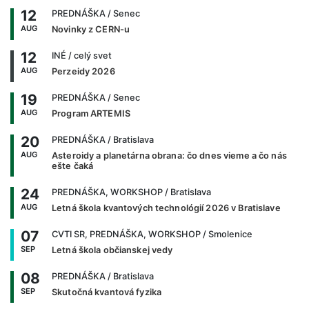
12
PREDNÁŠKA
/ Senec
AUG
Novinky z CERN-u
12
INÉ
/ celý svet
AUG
Perzeidy 2026
19
PREDNÁŠKA
/ Senec
AUG
Program ARTEMIS
20
PREDNÁŠKA
/ Bratislava
AUG
Asteroidy a planetárna obrana: čo dnes vieme a čo nás
ešte čaká
24
PREDNÁŠKA, WORKSHOP
/ Bratislava
AUG
Letná škola kvantových technológií 2026 v Bratislave
07
CVTI SR, PREDNÁŠKA, WORKSHOP
/ Smolenice
SEP
Letná škola občianskej vedy
08
PREDNÁŠKA
/ Bratislava
SEP
Skutočná kvantová fyzika