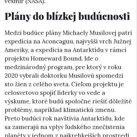
vesmír (NASA).
Plány do blízkej budúcnosti
Medzi budúce plány Michaely Musilovej patrí
expedícia na Aconcaguu, najvyšší vrch Južnej
Ameriky, a expedícia na Antarktídu v rámci
projektu Homeward Bound. Ide o
medzinárodný program, pre ktorý v roku
2020 vybrali doktorku Musilovú spomedzi
sto žien z celého sveta. Cieľom projektu je
celosvetovo spojiť líderky vo vede a
výskume, ktoré budú spoločne riešiť dôležité
problémy, napríklad klimatickú zmenu.
Preto budúci rok navštívia Antarktídu, kde
sa zamerajú na vplyv ľudského znečistenia
planéty v jednom z najkrehkejších prostredí