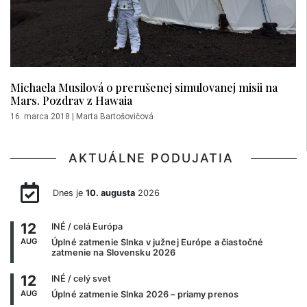
Michaela Musilová o prerušenej simulovanej misii na
Mars. Pozdrav z Hawaia
16. marca 2018
|
Marta Bartošovičová
AKTUÁLNE PODUJATIA
Dnes je
10. augusta
2026
12
INÉ
/ celá Európa
AUG
Úplné zatmenie Slnka v južnej Európe a čiastočné
zatmenie na Slovensku 2026
12
INÉ
/ celý svet
AUG
Úplné zatmenie Slnka 2026 – priamy prenos