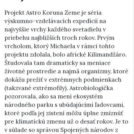
Projekt Astro Koruna Zeme je séria
výskumno-vzdelávacích expedícií na
najvyššie vrchy každého svetadielu v
priebehu najbližších troch rokov. Prvým
vrcholom, ktorý Michaela v rámci tohto
projektu zdolala, bolo africké Kilimandžáro.
Študovala tam dramaticky sa meniace
životné prostredie a najmä organizmy, ktoré
dokážu prežiť v extrémnych podmienkach
(takzvané extrémofily). Astrobiologička
pozorovala, ako sa mení ekosystém
národného parku s ubúdajúcimi ľadovcami,
ktoré podľa jej zistení môžu úplne zmiznúť
pre klimatickú zmenu už o desať rokov. Je to
v súlade so správou Spojených národov z