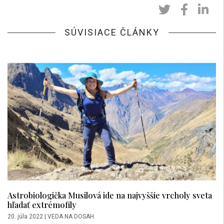
SÚVISIACE ČLÁNKY
Astrobiologička Musilová ide na najvyššie vrcholy sveta
hľadať extrémofily
20. júla 2022
|
VEDA NA DOSAH