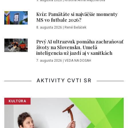
9. augusta 2026
|
Kristína Anna Majcherová
Kvíz: Pamätáte si najväčšie momenty
MS vo futbale 2026?
8. augusta 2026
|
René Beláček
Prvý AI ultrazvuk pomáha zachraňovať
životy na Slovensku. Umelá
inteligencia už jazdí aj v sanitkách
7. augusta 2026
|
VEDA NA DOSAH
AKTIVITY CVTI SR
KULTÚRA