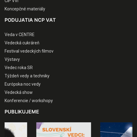
CIP VVI
Koncepčné materiály
PODUJATIA NCP VAT
Veda v CENTRE
Vedecká cukráreň
Festival vedeckých filmov
Výstavy
Vedec roka SR
Týždeň vedy a techniky
Európska noc vedy
Vedecká show
Konferencie / workshopy
PUBLIKUJEME