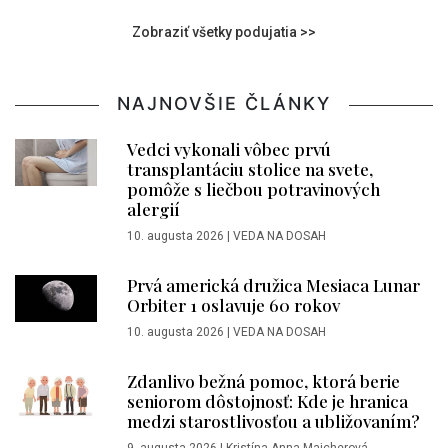
Zobraziť všetky podujatia >>
NAJNOVŠIE ČLÁNKY
Vedci vykonali vôbec prvú
transplantáciu stolice na svete,
pomôže s liečbou potravinových
alergií
10. augusta 2026
|
VEDA NA DOSAH
Prvá americká družica Mesiaca Lunar
Orbiter 1 oslavuje 60 rokov
10. augusta 2026
|
VEDA NA DOSAH
Zdanlivo bežná pomoc, ktorá berie
seniorom dôstojnosť: Kde je hranica
medzi starostlivosťou a ubližovaním?