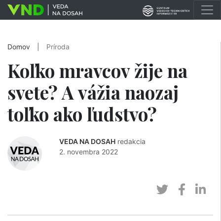
Domov
|
Príroda
Koľko mravcov žije na
svete? A vážia naozaj
toľko ako ľudstvo?
VEDA NA DOSAH
redakcia
2. novembra 2022