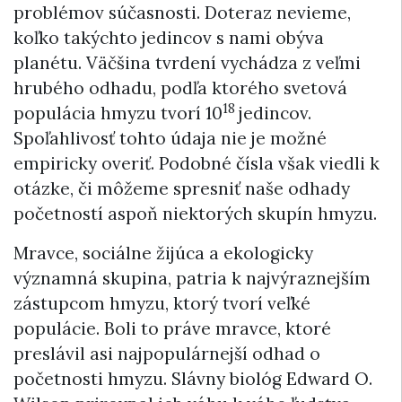
problémov súčasnosti. Doteraz nevieme,
koľko takýchto jedincov s nami obýva
planétu. Väčšina tvrdení vychádza z veľmi
hrubého odhadu, podľa ktorého svetová
18
populácia hmyzu tvorí 10
jedincov.
Spoľahlivosť tohto údaja nie je možné
empiricky overiť. Podobné čísla však viedli k
otázke, či môžeme spresniť naše odhady
početností aspoň niektorých skupín hmyzu.
Mravce, sociálne žijúca a ekologicky
významná skupina, patria k najvýraznejším
zástupcom hmyzu, ktorý tvorí veľké
populácie. Boli to práve mravce, ktoré
preslávil asi najpopulárnejší odhad o
početnosti hmyzu. Slávny biológ Edward O.