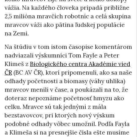
vážia. Na každého človeka pripadá približne
2,5 milióna mravčích robotníc a celá skupina
mravcov váži ako pätina ľudskej populácie
na Zemi.
Na štúdiu v tom istom časopise komentárom
nadviazali výskumníci Tom Fayle a Peter
Klimeš z
Biologického centra Akadémie vied
ČR
(BC AV ČR), ktorí pripomenuli, ako sa naše
odhady početnosti a biomasy (váhy uhlíka)
mravcov menili v čase, a poukázali na to, že
doteraz nepoznáme početnosť hmyzu ako
celku. Mravce sú tak jednými z mála
bezstavovcov, pri ktorých nový výskum
podobné odhady vôbec umožnil. Podľa Fayla
a Klimeša si na presnejšie čísla ešte musíme