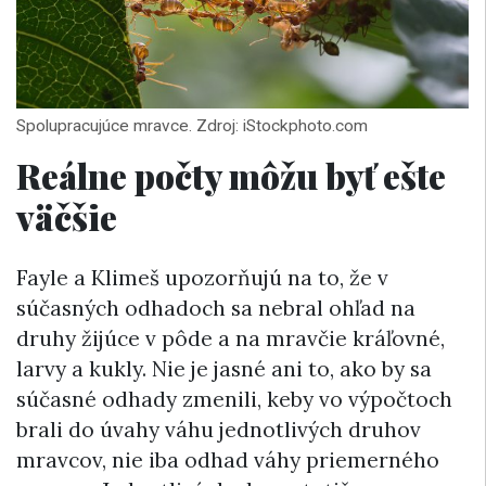
Spolupracujúce mravce. Zdroj: iStockphoto.com
Reálne počty môžu byť ešte
väčšie
Fayle a Klimeš upozorňujú na to, že v
súčasných odhadoch sa nebral ohľad na
druhy žijúce v pôde a na mravčie kráľovné,
larvy a kukly. Nie je jasné ani to, ako by sa
súčasné odhady zmenili, keby vo výpočtoch
brali do úvahy váhu jednotlivých druhov
mravcov, nie iba odhad váhy priemerného