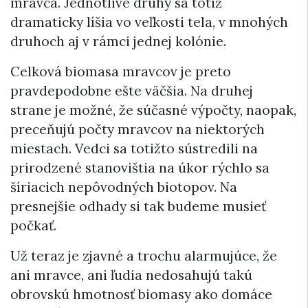
mravca. Jednotlivé druhy sa totiž
dramaticky líšia vo veľkosti tela, v mnohých
druhoch aj v rámci jednej kolónie.
Celková biomasa mravcov je preto
pravdepodobne ešte väčšia. Na druhej
strane je možné, že súčasné výpočty, naopak,
preceňujú počty mravcov na niektorých
miestach. Vedci sa totižto sústredili na
prirodzené stanovištia na úkor rýchlo sa
šíriacich nepôvodných biotopov. Na
presnejšie odhady si tak budeme musieť
počkať.
Už teraz je zjavné a trochu alarmujúce, že
ani mravce, ani ľudia nedosahujú takú
obrovskú hmotnosť biomasy ako domáce