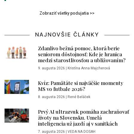
Zobraziť všetky podujatia >>
NAJNOVŠIE ČLÁNKY
Zdanlivo bežná pomoc, ktorá berie
seniorom dôstojnosť: Kde je hranica
medzi starostlivosťou a ubližovaním?
9. augusta 2026
|
Kristína Anna Majcherová
Kvíz: Pamätáte si najväčšie momenty
MS vo futbale 2026?
8. augusta 2026
|
René Beláček
Prvý AI ultrazvuk pomáha zachraňovať
životy na Slovensku. Umelá
inteligencia už jazdí aj v sanitkách
7. augusta 2026
|
VEDA NA DOSAH