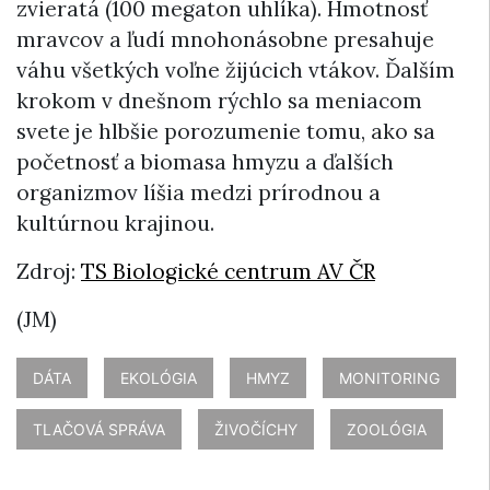
zvieratá (100 megaton uhlíka). Hmotnosť
mravcov a ľudí mnohonásobne presahuje
váhu všetkých voľne žijúcich vtákov. Ďalším
krokom v dnešnom rýchlo sa meniacom
svete je hlbšie porozumenie tomu, ako sa
početnosť a biomasa hmyzu a ďalších
organizmov líšia medzi prírodnou a
kultúrnou krajinou.
Zdroj:
TS Biologické centrum AV ČR
(JM)
DÁTA
EKOLÓGIA
HMYZ
MONITORING
TLAČOVÁ SPRÁVA
ŽIVOČÍCHY
ZOOLÓGIA