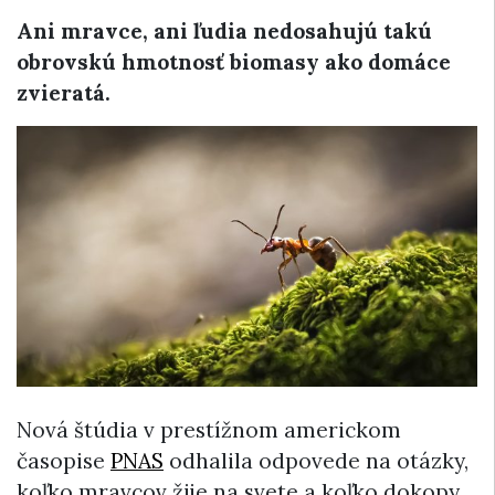
Ani mravce, ani ľudia nedosahujú takú
obrovskú hmotnosť biomasy ako domáce
zvieratá.
Nová štúdia v prestížnom americkom
časopise
PNAS
odhalila odpovede na otázky,
koľko mravcov žije na svete a koľko dokopy