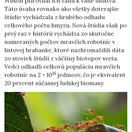
Wilson prirovnal ich váhu k váhe ľudstva.
Táto úvaha rovnako ako všetky doterajšie
štúdie vychádzala z hrubého odhadu
celkového počtu hmyzu. Nová štúdia však po
prvý raz v histórii vychádza zo skutočne
nameraných počtov mravčích robotníc v
listovej hrabanke, ktoré nazhromaždili dáta
zo stoviek štúdií z väčšiny biotopov sveta.
Vedci odhadli celkovú populáciu mravčích
16
robotníc na 2 × 10
jedincov, čo je ekvivalent
20 percent súčasnej ľudskej biomasy.