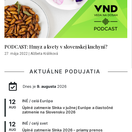
PODCAST: Hmyz a kvety v slovenskej kuchyni?
27. mája 2022
|
Alžbeta Králiková
AKTUÁLNE PODUJATIA
Dnes je
9. augusta
2026
12
INÉ
/ celá Európa
AUG
Úplné zatmenie Slnka v južnej Európe a čiastočné
zatmenie na Slovensku 2026
12
INÉ
/ celý svet
AUG
Úplné zatmenie Slnka 2026 – priamy prenos