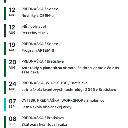
12
PREDNÁŠKA
/ Senec
AUG
Novinky z CERN-u
12
INÉ
/ celý svet
AUG
Perzeidy 2026
19
PREDNÁŠKA
/ Senec
AUG
Program ARTEMIS
20
PREDNÁŠKA
/ Bratislava
AUG
Asteroidy a planetárna obrana: čo dnes vieme a čo nás
ešte čaká
24
PREDNÁŠKA, WORKSHOP
/ Bratislava
AUG
Letná škola kvantových technológií 2026 v Bratislave
07
CVTI SR, PREDNÁŠKA, WORKSHOP
/ Smolenice
SEP
Letná škola občianskej vedy
08
PREDNÁŠKA
/ Bratislava
SEP
Skutočná kvantová fyzika