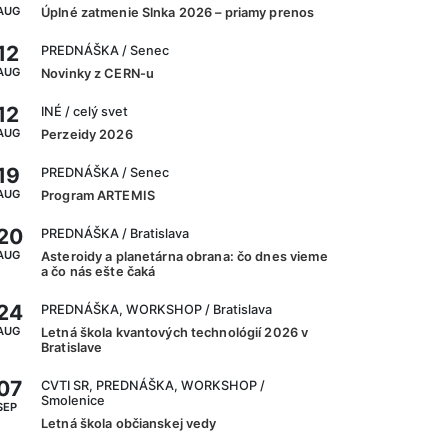
AUG
Úplné zatmenie Slnka 2026 – priamy prenos
12
PREDNÁŠKA
/ Senec
AUG
Novinky z CERN-u
12
INÉ
/ celý svet
AUG
Perzeidy 2026
19
PREDNÁŠKA
/ Senec
AUG
Program ARTEMIS
20
PREDNÁŠKA
/ Bratislava
AUG
Asteroidy a planetárna obrana: čo dnes vieme
a čo nás ešte čaká
24
PREDNÁŠKA, WORKSHOP
/ Bratislava
AUG
Letná škola kvantových technológií 2026 v
Bratislave
07
CVTI SR, PREDNÁŠKA, WORKSHOP
/
Smolenice
SEP
Letná škola občianskej vedy