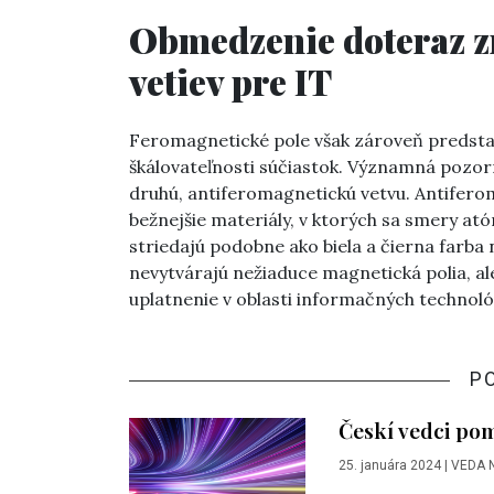
Obmedzenie doteraz 
vetiev pre IT
Feromagnetické pole však zároveň predsta
škálovateľnosti súčiastok. Významná pozor
druhú, antiferomagnetickú vetvu. Antifero
bežnejšie materiály, v ktorých sa smery 
striedajú podobne ako biela a čierna farba
nevytvárajú nežiaduce magnetická polia, ale,
uplatnenie v oblasti informačných technológ
P
Českí vedci pom
25. januára 2024
|
VEDA 