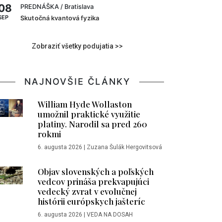
08
PREDNÁŠKA
/ Bratislava
SEP
Skutočná kvantová fyzika
Zobraziť všetky podujatia >>
NAJNOVŠIE ČLÁNKY
William Hyde Wollaston
umožnil praktické využitie
platiny. Narodil sa pred 260
rokmi
6. augusta 2026
|
Zuzana Šulák Hergovitsová
Objav slovenských a poľských
vedcov prináša prekvapujúci
vedecký zvrat v evolučnej
histórii európskych jašteríc
6. augusta 2026
|
VEDA NA DOSAH