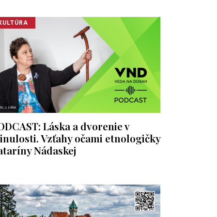
KULTÚRA
ODCAST: Láska a dvorenie v
inulosti. Vzťahy očami etnologičky
ataríny Nádaskej