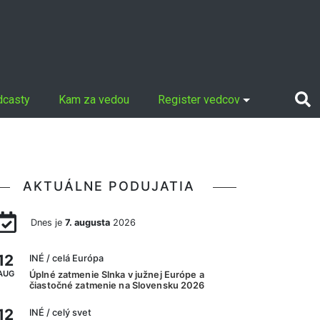
dcasty
Kam za vedou
Register vedcov
AKTUÁLNE PODUJATIA
Dnes je
7. augusta
2026
12
INÉ
/ celá Európa
AUG
Úplné zatmenie Slnka v južnej Európe a
čiastočné zatmenie na Slovensku 2026
12
INÉ
/ celý svet