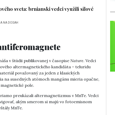
vého sveta: brnianski vedci využili silové
A NA DOSAH
antiferomagnete
ša v štúdii publikovanej v časopise
Nature
. Vedci
ového altermagnetického kandidáta – teluridu
teriál považovaný za jeden z klasických
lia na susedných atómoch mangánu mieria opačne,
e magnetické pole.
priamo preukázali altermagnetizmus v MnTe. Vedci
navigovať, akým smerom si majú vo fotoemisnom
yštály MnTe.