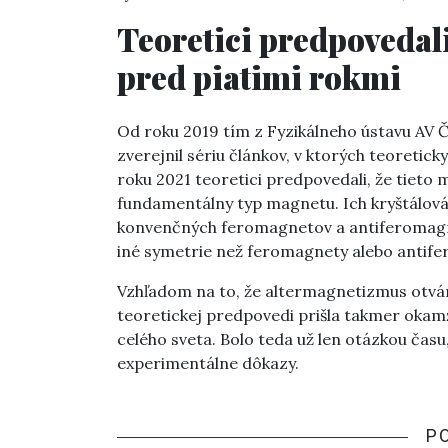
Teoretici predpovedal
pred piatimi rokmi
Od roku 2019 tím z Fyzikálneho ústavu AV Č
zverejnil sériu článkov, v ktorých teoretic
roku 2021 teoretici predpovedali, že tieto m
fundamentálny typ magnetu. Ich kryštálová
konvenčných feromagnetov a antiferomagne
iné symetrie než feromagnety alebo antif
Vzhľadom na to, že altermagnetizmus otvára
teoretickej predpovedi prišla takmer okamž
celého sveta. Bolo teda už len otázkou času
experimentálne dôkazy.
P