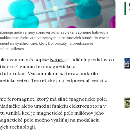
rnujú nielen smery spinovej polarizácie (znázornené fialovou a
 naklonením činkovito tvarovaných elektrónových hustôt do dvoch
ment na synchrotróne, ktorý bol použitý na preukázanie
a Birk Hellenes
ublikovanom v časopise
Nature,
tradičnú predstavu o
 tisícročí známu feromagnetickú a
ed sto rokmi. Výskumníkom sa teraz podarilo
etickú vetvu. Teoreticky ju predpovedali vedci z
e feromagnet, ktorý má silné magnetické pole,
ladničke alebo umožní funkciu elektromotora v
u vzniká, keď je magnetické pole miliónov jeho
gnetické pole možno využiť aj na moduláciu
ých technológií.