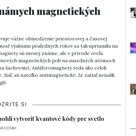
známych magnetických
vuje vážne obmedzenie priestorovej a časovej
nosť výskumu posledných rokov sa tak upriamila na
magnety sú menej známe, ale v prírode oveľa
atómových magnetických polí na susedných atómoch
 na šachovnici. Antiferomagnety teda ako celok
 žiaľ, sú natoľko antimagnetické, že zatiaľ nenašli
ií.
OZRITE SI
ohli vytvoriť kvantové kódy pre svetlo
NA DOSAH