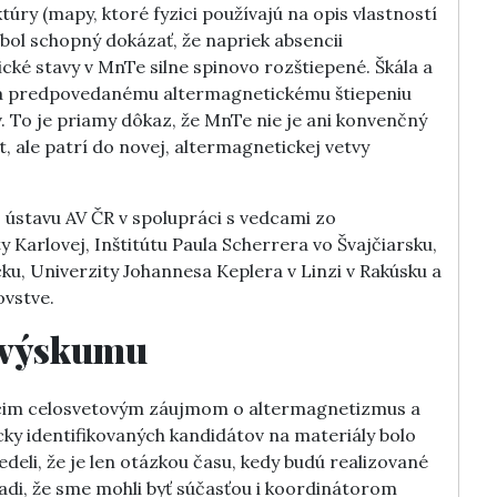
ry (mapy, ktoré fyzici používajú na opis vlastností
bol schopný dokázať, že napriek absencii
cké stavy v MnTe silne spinovo rozštiepené. Škála a
dá predpovedanému altermagnetickému štiepeniu
To je priamy dôkaz, že MnTe nie je ani konvenčný
 ale patrí do novej, altermagnetickej vetvy
o ústavu AV ČR v spolupráci s vedcami zo
y Karlovej, Inštitútu Paula Scherrera vo Švajčiarsku,
u, Univerzity Johannesa Keplera v Linzi v Rakúsku a
ovstve.
o výskumu
úcim celosvetovým záujmom o altermagnetizmus a
ky identifikovaných kandidátov na materiály bolo
eli, že je len otázkou času, kedy budú realizované
di, že sme mohli byť súčasťou i koordinátorom