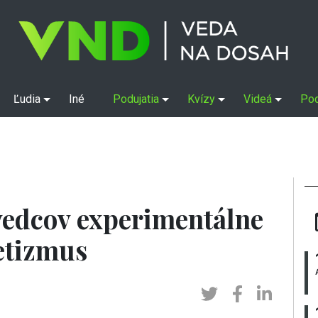
Ľudia
Iné
Podujatia
Kvízy
Videá
Po
vedcov experimentálne
etizmus