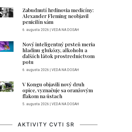
Zabudnutí hrdinovia medicíny:
Alexander Fleming neobjavil
penicilín sám
6. augusta 2026
|
VEDA NA DOSAH
Nový inteligentný prsteň meria
hladinu glukózy, alkoholu a
ďalších látok prostredníctvom
potu
6. augusta 2026
|
VEDA NA DOSAH
V Kongu objavili nový druh
opice, vyznačuje sa oranžovým
fľakom na ústach
5. augusta 2026
|
VEDA NA DOSAH
AKTIVITY CVTI SR