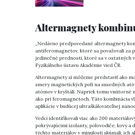
Altermagnety kombinu
„Nedávno predpovedané altermagnety kom
antiferomagnetov, ktoré sa považovali za pr
jedinečné prednosti, ktoré sa v ostatných 
Fyzikálneho ústavu Akadémie vied ČR.
Altermagnety si môžeme predstaviť ako mag
smery magnetických polí na susedných atóm
atómov v kryštáli. Napriek tomu vnútorné 
ako pri feromagnetoch. Táto kombinácia vla
aplikácie v budúcej ultraškálovateľnej nano
Vedci identifikovali viac ako 200 materiál
pokrývajúcimi izolanty, polovodiče, kovy 
týchto materiálov v minulosti skúmali, ich 