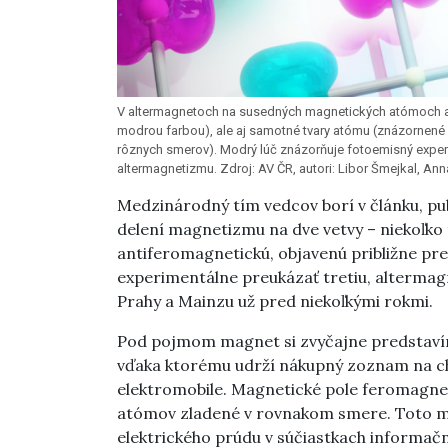
V altermagnetoch na susedných magnetických atómoch alte
modrou farbou), ale aj samotné tvary atómu (znázornené
rôznych smerov). Modrý lúč znázorňuje fotoemisný experi
altermagnetizmu. Zdroj: AV ČR, autori: Libor Šmejkal, Ann
Medzinárodný tím vedcov borí v článku, p
delení magnetizmu na dve vetvy – niekoľko
antiferomagnetickú, objavenú približne pr
experimentálne preukázať tretiu, altermagn
Prahy a Mainzu už pred niekoľkými rokmi.
Pod pojmom magnet si zvyčajne predstavím
vďaka ktorému udrží nákupný zoznam na ch
elektromobile. Magnetické pole feromagnet
atómov zladené v rovnakom smere. Toto ma
elektrického prúdu v súčiastkach informačn