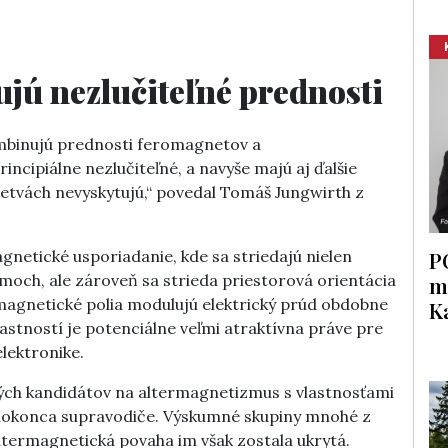
jú nezlučiteľné prednosti
binujú prednosti feromagnetov a
incipiálne nezlučiteľné, a navyše majú aj ďalšie
vetvách nevyskytujú,“ povedal Tomáš Jungwirth z
P
netické usporiadanie, kde sa striedajú nielen
och, ale zároveň sa strieda priestorová orientácia
m
magnetické polia modulujú elektrický prúd obdobne
K
stností je potenciálne veľmi atraktívna práve pre
elektronike.
ových kandidátov na altermagnetizmus s vlastnosťami
a dokonca supravodiče. Výskumné skupiny mnohé z
altermagnetická povaha im však zostala ukrytá.