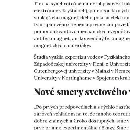
Tím na synchrotróne nameral pásové štruktú
elektrónov v kryštáloch), pomocou ktorých 
vonkajšieho magnetického poľa sú elektroni
tvar spinového štiepenia presne zodpove
pomocou kvantovo mechanických výpočtov. 
antiferomagnet, ani konvenčný feromagnet,
magnetických materiálov.
Štúdia využila expertízu vedcov Fyzikálneh
Západočeskej univerzity v Plzni, z Univerzit
Gutenbergovej univerzity v Mainzi v Nemeck
Univerzity v Nottinghame v Spojenom kráľ
Nové smery svetovéh
„Po prvých predpovediach a s rýchlo rast
zároveň vzhľadom na to, že mnoho teoretic
dobre známych a široko dostupných, sme ved
prvé priame experimentálne dôkazy. Sme ra