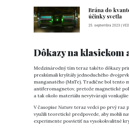
Brána do kvanto
účinky svetla
25. septembra 2023
|
VED
Dôkazy na klasickom 
Medzinárodný tím teraz takéto dôkazy priná
preskúmali kryštály jednoduchého dvojprvk
manganatého (MnTe). Tradične bol tento ma
antiferomagnetov, pretože magnetické po
a tak okolo materiálu nevytvárajú vonkajši
V časopise
Nature
teraz vedci po prvý raz 
využili teoretické predpovede, aby mohli 
experimente posvietiť na vysokokvalitné kr