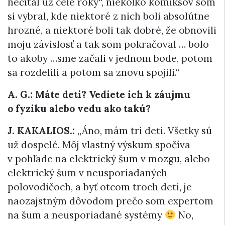
nečítal už celé roky“, niekoľko komiksov som
si vybral, kde niektoré z nich boli absolútne
hrozné, a niektoré boli tak dobré, že obnovili
moju závislosť a tak som pokračoval … bolo
to akoby …sme začali v jednom bode, potom
sa rozdelili a potom sa znovu spojili.“
A. G.: Máte deti? Vediete ich k záujmu
o fyziku alebo vedu ako takú?
J. KAKALIOS.:
„Áno, mám tri deti. Všetky sú
už dospelé. Môj vlastný výskum spočíva
v pohľade na elektrický šum v mozgu, alebo
elektrický šum v neusporiadaných
polovodičoch, a byť otcom troch detí, je
naozajstným dôvodom prečo som expertom
na šum a neusporiadané systémy
No,