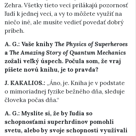
Zehra. Všetky tieto veci prilákajú pozornosť
ľudí k jednej veci, a vy to môžete využiť na
niečo iné, ale musíte vedieť povedať dobrý
príbeh.
A. G.: Vaše knihy
The Physics of Superheroes
a
The Amazing Story of Quantum Mechanics
zožali veľký úspech. Počula som, že vraj
píšete novú knihu, je to pravda?
J. KAKALIOS.:
„Áno, je. Kniha je v podstate
o mimoriadnej fyzike bežného dňa, sleduje
človeka počas dňa.“
A. G.: Myslíte si, že by ľudia so
schopnosťami superhrdinov pomohli
svetu, alebo by svoje schopnosti využívali