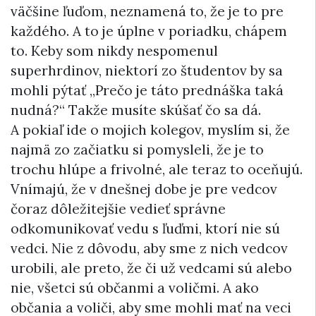
väčšine ľuďom, neznamená to, že je to pre
každého. A to je úplne v poriadku, chápem
to. Keby som nikdy nespomenul
superhrdinov, niektorí zo študentov by sa
mohli pýtať „Prečo je táto prednáška taká
nudná?“ Takže musíte skúšať čo sa dá.
A pokiaľ ide o mojich kolegov, myslím si, že
najmä zo začiatku si pomysleli, že je to
trochu hlúpe a frivolné, ale teraz to oceňujú.
Vnímajú, že v dnešnej dobe je pre vedcov
čoraz dôležitejšie vedieť správne
odkomunikovať vedu s ľuďmi, ktorí nie sú
vedci. Nie z dôvodu, aby sme z nich vedcov
urobili, ale preto, že či už vedcami sú alebo
nie, všetci sú občanmi a voličmi. A ako
občania a voliči, aby sme mohli mať na veci