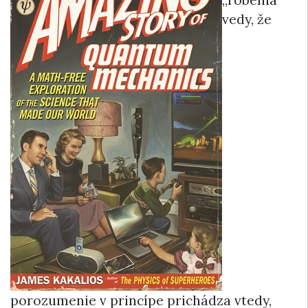
„robenia“
vedy, že
porozumenie v princípe prichádza vtedy,