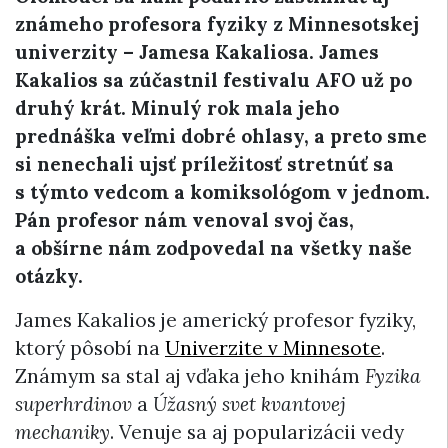
známeho profesora fyziky z Minnesotskej
univerzity – Jamesa Kakaliosa. James
Kakalios sa zúčastnil festivalu AFO už po
druhý krát. Minulý rok mala jeho
prednáška veľmi dobré ohlasy, a preto sme
si nenechali ujsť príležitosť stretnúť sa
s týmto vedcom a komiksológom v jednom.
Pán profesor nám venoval svoj čas,
a obšírne nám zodpoveda
l na všetky naše
otázky.
James Kakalios je americký profesor fyziky,
ktorý pôsobí na
Univerzite v Minnesote
.
Známym sa stal aj vďaka jeho knihám
Fyzika
superhrdinov
a
Úžasný svet kvantovej
mechaniky
. Venuje sa aj popularizácii vedy