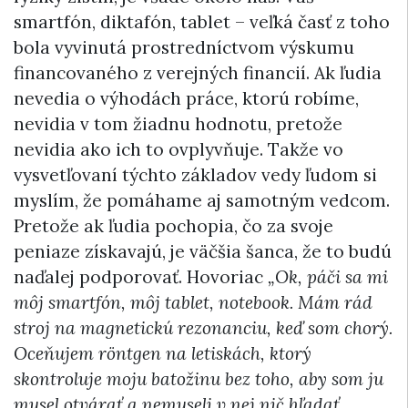
smartfón, diktafón, tablet – veľká časť z toho
bola vyvinutá prostredníctvom výskumu
financovaného z verejných financií. Ak ľudia
nevedia o výhodách práce, ktorú robíme,
nevidia v tom žiadnu hodnotu, pretože
nevidia ako ich to ovplyvňuje. Takže vo
vysvetľovaní týchto základov vedy ľudom si
myslím, že pomáhame aj samotným vedcom.
Pretože ak ľudia pochopia, čo za svoje
peniaze získavajú, je väčšia šanca, že to budú
naďalej podporovať. Hovoriac
„Ok, páči sa mi
môj smartfón, môj tablet, notebook. Mám rád
stroj na magnetickú rezonanciu, keď som chorý.
Oceňujem röntgen na letiskách, ktorý
skontroluje moju batožinu bez toho, aby som ju
musel otvárať a nemuseli v nej nič hľadať