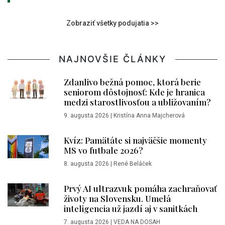
Zobraziť všetky podujatia >>
NAJNOVŠIE ČLÁNKY
Zdanlivo bežná pomoc, ktorá berie
seniorom dôstojnosť: Kde je hranica
medzi starostlivosťou a ubližovaním?
9. augusta 2026
|
Kristína Anna Majcherová
Kvíz: Pamätáte si najväčšie momenty
MS vo futbale 2026?
8. augusta 2026
|
René Beláček
Prvý AI ultrazvuk pomáha zachraňovať
životy na Slovensku. Umelá
inteligencia už jazdí aj v sanitkách
7. augusta 2026
|
VEDA NA DOSAH