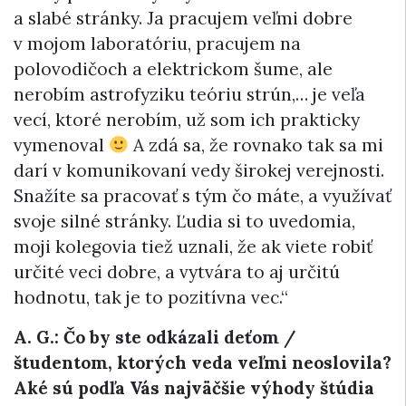
a slabé stránky. Ja pracujem veľmi dobre
v mojom laboratóriu, pracujem na
polovodičoch a elektrickom šume, ale
nerobím astrofyziku teóriu strún,… je veľa
vecí, ktoré nerobím, už som ich prakticky
vymenoval
A zdá sa, že rovnako tak sa mi
darí v komunikovaní vedy širokej verejnosti.
Snažíte sa pracovať s tým čo máte, a využívať
svoje silné stránky. Ľudia si to uvedomia,
moji kolegovia tiež uznali, že ak viete robiť
určité veci dobre, a vytvára to aj určitú
hodnotu, tak je to pozitívna vec.“
A. G.: Čo by ste odkázali deťom /
študentom, ktorých veda veľmi neoslovila?
Aké sú podľa Vás najväčšie výhody štúdia