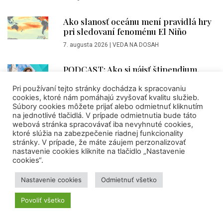
Ako slanosť oceánu mení pravidlá hry
pri sledovaní fenoménu El Niño
7. augusta 2026
|
VEDA NA DOSAH
PODCAST: Ako si nájsť štipendium,
mobilitu či štúdium v zahraničí a prečo
je dôležité začať čo najskôr (SAIA)
Pri používaní tejto stránky dochádza k spracovaniu
cookies, ktoré nám pomáhajú zvyšovať kvalitu služieb.
7. augusta 2026
|
Sára Molitorisová
Súbory cookies môžete prijať alebo odmietnuť kliknutím
na jednotlivé tlačidlá. V prípade odmietnutia bude táto
webová stránka spracovávať iba nevyhnuté cookies,
ktoré slúžia na zabezpečenie riadnej funkcionality
AKTIVITY CVTI SR
stránky. V prípade, že máte záujem perzonalizovať
nastavenie cookies kliknite na tlačidlo „Nastavenie
cookies“.
KULTÚRA
Nastavenie cookies
Odmietnuť všetko
Povoliť všetko