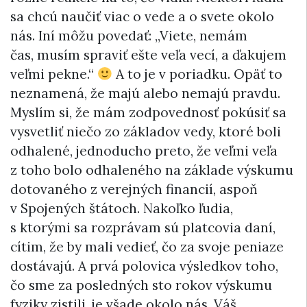
sa chcú naučiť viac o vede a o svete okolo
nás. Iní môžu povedať: „Viete, nemám
čas, musím spraviť ešte veľa vecí, a ďakujem
veľmi pekne.“
A to je v poriadku. Opäť to
neznamená, že majú alebo nemajú pravdu.
Myslím si, že mám zodpovednosť pokúsiť sa
vysvetliť niečo zo základov vedy, ktoré boli
odhalené, jednoducho preto, že veľmi veľa
z toho bolo odhaleného na základe výskumu
dotovaného z verejných financií, aspoň
v Spojených štátoch. Nakoľko ľudia,
s ktorými sa rozprávam sú platcovia daní,
cítim, že by mali vedieť, čo za svoje peniaze
dostávajú. A prvá polovica výsledkov toho,
čo sme za posledných sto rokov výskumu
fyziky zistili, je všade okolo nás. Váš