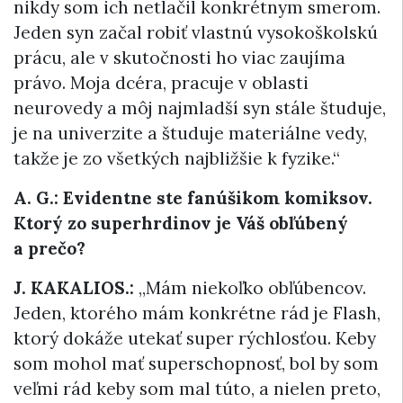
nikdy som ich netlačil konkrétnym smerom.
Jeden syn začal robiť vlastnú vysokoškolskú
prácu, ale v skutočnosti ho viac zaujíma
právo. Moja dcéra, pracuje v oblasti
neurovedy a môj najmladší syn stále študuje,
je na univerzite a študuje materiálne vedy,
takže je zo všetkých najbližšie k fyzike.“
A. G.: Evidentne ste fanúšikom komiksov.
Ktorý zo superhrdinov je Váš obľúbený
a prečo?
J. KAKALIOS.:
„Mám niekoľko obľúbencov.
Jeden, ktorého mám konkrétne rád je Flash,
ktorý dokáže utekať super rýchlosťou. Keby
som mohol mať superschopnosť, bol by som
veľmi rád keby som mal túto, a nielen preto,