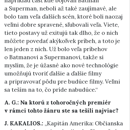
napríklad časť kde bojovali Batman
a Superman, neboli až také zaujímavé, ale
bolo tam veľa ďalších scén, ktoré boli naozaj
veľmi dobre spravené, sľubovali veľa. Viete,
tieto postavy už exitujú tak dlho, že o nich
môžete povedať akýkoľvek príbeh, a toto je
len jeden z nich. Už bolo veľa príbehov
o Batmanovi a Supermanovi, takže si
myslím, že je úžasné ako nové technológie
umožňujú tvoriť ďalšie a ďalšie filmy
a pripravovať pôdu pre budúce filmy. Veľmi
sa teším na to, čo príde nabudúce.“
A. G.: Na ktorú z tohoročných premiér
v rámci tohto žánru ste sa tešili najviac?
J. KAKALIOS.:
„Kapitán Amerika: Občianska