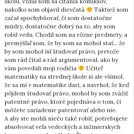
školu, vzdal som sa čítania komiksov,
nakoľko som objavil dievčatá
Taktiež som
začal spochybňovať, či som dostatočne
múdry, dostatočne dobrý na to, aby som
robil vedu. Chodil som na rôzne predmety, a
premýšľaľ som, že by som sa mohol stať… že
by som mohol ísť študovať právo, pretože
som rád čítal a rád argumentoval, ako by
vám povedali moji rodičia
Učiteľ
matematiky na strednej škole si ale všimol,
že sa mi v matematike darí, a navrhol, že keď
pôjdem študovať právo, mohol by som zvážiť
patentné právo, ktoré pojednáva o tom, či
môžete zariadenie patentovať alebo nie.
A aby ste mohli niečo také robiť, potrebujete
absolvovať veľa vedeckých a inžinierskych