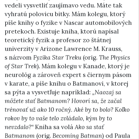
vedeli vysvetliť zaujímavo vedu. Máte tak
vyhratú polovicu bitky. Mám kolegu, ktorý
píše knihy o fyzike v Nascar automobilových
pretekoch. Existuje kniha, ktorú napísal
teoretický fyzik a profesor zo štátnej
univerzity v Arizone Lawrence M. Krauss,
s názvom
Fyzika Star Treku
(orig.
The Physics
of Star Trek
). Mám kolegu v Kanade, ktorý je
neurológ a zároveň expert s čiernym pásom
v karate, a píše knihu o Batmanovi, v ktorej
sa pýta a vysvetľuje napríklad:
„Naozaj sa
môžete stať Batmanom? Hovorí sa, že začal
trénovať už ako 10 ročný. Aké by to bolo? Koľko
rokov by to vaše telo zvládalo, kým by to
nevzdalo?“
Kniha sa volá
Ako sa stať
Batmanom
(orig.
Becoming Batman
) od Paula