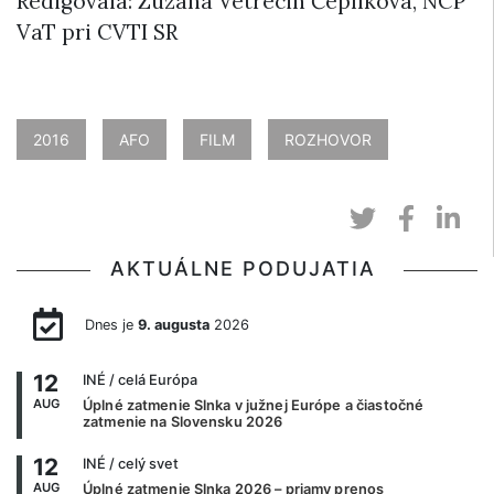
Redigovala: Zuzana Vetrecin Čeplíková, NCP
VaT pri CVTI SR
2016
AFO
FILM
ROZHOVOR
AKTUÁLNE PODUJATIA
Dnes je
9. augusta
2026
12
INÉ
/ celá Európa
AUG
Úplné zatmenie Slnka v južnej Európe a čiastočné
zatmenie na Slovensku 2026
12
INÉ
/ celý svet
AUG
Úplné zatmenie Slnka 2026 – priamy prenos