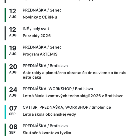
12
PREDNÁŠKA
/ Senec
AUG
Novinky z CERN-u
12
INÉ
/ celý svet
AUG
Perzeidy 2026
19
PREDNÁŠKA
/ Senec
AUG
Program ARTEMIS
20
PREDNÁŠKA
/ Bratislava
AUG
Asteroidy a planetárna obrana: čo dnes vieme a čo nás
ešte čaká
24
PREDNÁŠKA, WORKSHOP
/ Bratislava
AUG
Letná škola kvantových technológií 2026 v Bratislave
07
CVTI SR, PREDNÁŠKA, WORKSHOP
/ Smolenice
SEP
Letná škola občianskej vedy
08
PREDNÁŠKA
/ Bratislava
SEP
Skutočná kvantová fyzika