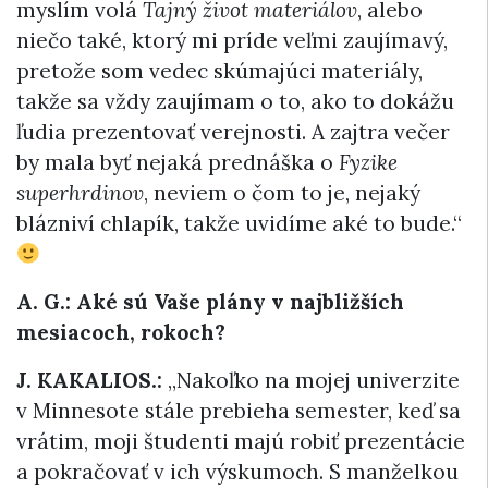
myslím volá
Tajný život materiálov
, alebo
niečo také, ktorý mi príde veľmi zaujímavý,
pretože som vedec skúmajúci materiály,
takže sa vždy zaujímam o to, ako to dokážu
ľudia prezentovať verejnosti. A zajtra večer
by mala byť nejaká prednáška o
Fyzike
superhrdinov
, neviem o čom to je, nejaký
blázniví chlapík, takže uvidíme aké to bude.“
A. G.: Aké sú Vaše plány v najbližších
mesiacoch, rokoch?
J. KAKALIOS.:
„Nakoľko na mojej univerzite
v Minnesote stále prebieha semester, keď sa
vrátim, moji študenti majú robiť prezentácie
a pokračovať v ich výskumoch. S manželkou