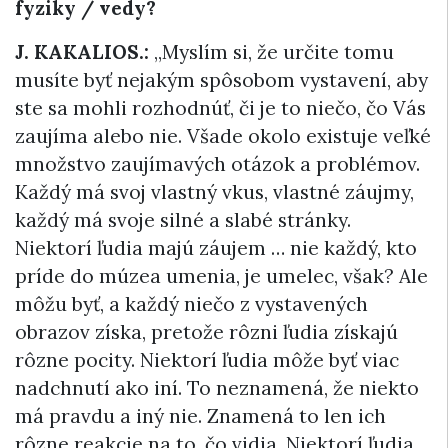
fyziky / vedy?
J. KAKALIOS.:
„Myslím si, že určite tomu
musíte byť nejakým spôsobom vystavení, aby
ste sa mohli rozhodnúť, či je to niečo, čo Vás
zaujíma alebo nie. Všade okolo existuje veľké
množstvo zaujímavých otázok a problémov.
Každý má svoj vlastný vkus, vlastné záujmy,
každý má svoje silné a slabé stránky.
Niektorí ľudia majú záujem … nie každý, kto
príde do múzea umenia, je umelec, však? Ale
môžu byť, a každý niečo z vystavených
obrazov získa, pretože rôzni ľudia získajú
rôzne pocity. Niektorí ľudia môže byť viac
nadchnutí ako iní. To neznamená, že niekto
má pravdu a iný nie. Znamená to len ich
rôzne reakcie na to, čo vidia. Niektorí ľudia