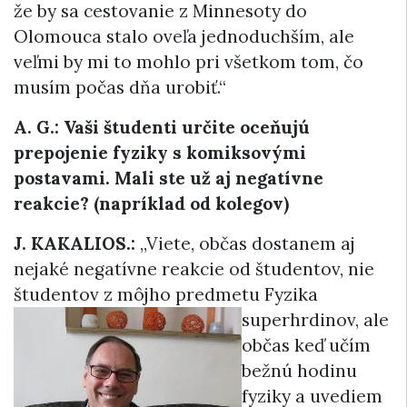
že by sa cestovanie z Minnesoty do
Olomouca stalo oveľa jednoduchším, ale
veľmi by mi to mohlo pri všetkom tom, čo
musím počas dňa urobiť.“
A. G.: Vaši študenti určite oceňujú
prepojenie fyziky s komiksovými
postavami. Mali ste už aj negatívne
reakcie? (napríklad od kolegov)
J. KAKALIOS.:
„Viete, občas dostanem aj
nejaké negatívne reakcie od študentov, nie
študentov z môjho predmetu Fyzika
superhrdinov, ale
občas keď učím
bežnú hodinu
fyziky a uvediem