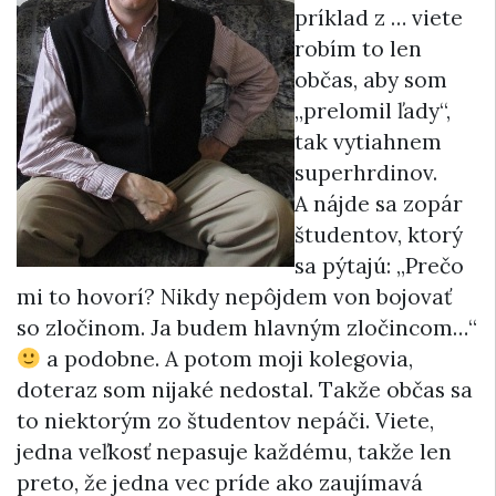
príklad z … viete
robím to len
občas, aby som
„prelomil ľady“,
tak vytiahnem
superhrdinov.
A nájde sa zopár
študentov, ktorý
sa pýtajú: „Prečo
mi to hovorí? Nikdy nepôjdem von bojovať
so zločinom. Ja budem hlavným zločincom…“
a podobne. A potom moji kolegovia,
doteraz som nijaké nedostal. Takže občas sa
to niektorým zo študentov nepáči. Viete,
jedna veľkosť nepasuje každému, takže len
preto, že jedna vec príde ako zaujímavá