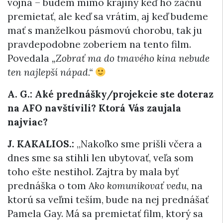
vojna – budem mimo krajiny keď ho začnú
premietať, ale keď sa vrátim, aj keď budeme
mať s manželkou pásmovú chorobu, tak ju
pravdepodobne zoberiem na tento film.
Povedala
„Zobrať ma do tmavého kina nebude
ten najlepší nápad.“
A. G.: Aké prednášky/projekcie ste doteraz
na AFO navštívili? Ktorá Vás zaujala
najviac?
J. KAKALIOS.:
„Nakoľko sme prišli včera a
dnes sme sa stihli len ubytovať, veľa som
toho ešte nestihol. Zajtra by mala byť
prednáška o tom A
ko komunikovať vedu
, na
ktorú sa veľmi teším, bude na nej prednášať
Pamela Gay. Má sa premietať film, ktorý sa