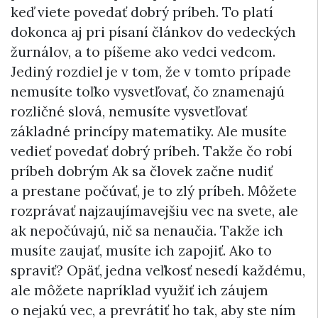
keď viete povedať dobrý príbeh. To platí
dokonca aj pri písaní článkov do vedeckých
žurnálov, a to píšeme ako vedci vedcom.
Jediný rozdiel je v tom, že v tomto prípade
nemusíte toľko vysvetľovať, čo znamenajú
rozličné slová, nemusíte vysvetľovať
základné princípy matematiky. Ale musíte
vedieť povedať dobrý príbeh. Takže čo robí
príbeh dobrým Ak sa človek začne nudiť
a prestane počúvať, je to zlý príbeh. Môžete
rozprávať najzaujímavejšiu vec na svete, ale
ak nepočúvajú, nič sa nenaučia. Takže ich
musíte zaujať, musíte ich zapojiť. Ako to
spraviť? Opäť, jedna veľkosť nesedí každému,
ale môžete napríklad využiť ich záujem
o nejakú vec, a prevrátiť ho tak, aby ste ním