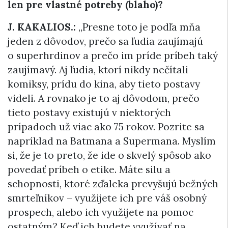
len pre vlastné potreby (blaho)?
J. KAKALIOS.:
„Presne toto je podľa mňa
jeden z dôvodov, prečo sa ľudia zaujímajú
o superhrdinov a prečo im príde príbeh taký
zaujímavý. Aj ľudia, ktorí nikdy nečítali
komiksy, prídu do kina, aby tieto postavy
videli. A rovnako je to aj dôvodom, prečo
tieto postavy existujú v niektorých
prípadoch už viac ako 75 rokov. Pozrite sa
napríklad na Batmana a Supermana. Myslím
si, že je to preto, že ide o skvelý spôsob ako
povedať príbeh o etike. Máte silu a
schopnosti, ktoré zďaleka prevyšujú bežných
smrteľníkov – využijete ich pre váš osobný
prospech, alebo ich využijete na pomoc
ostatným? Keď ich budete využívať na