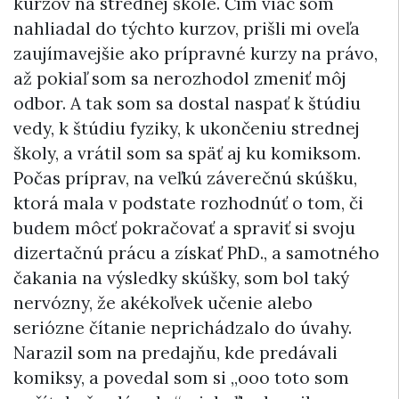
kurzov na strednej škole. Čím viac som
nahliadal do týchto kurzov, prišli mi oveľa
zaujímavejšie ako prípravné kurzy na právo,
až pokiaľ som sa nerozhodol zmeniť môj
odbor. A tak som sa dostal naspať k štúdiu
vedy, k štúdiu fyziky, k ukončeniu strednej
školy, a vrátil som sa späť aj ku komiksom.
Počas príprav, na veľkú záverečnú skúšku,
ktorá mala v podstate rozhodnúť o tom, či
budem môcť pokračovať a spraviť si svoju
dizertačnú prácu a získať PhD., a samotného
čakania na výsledky skúšky, som bol taký
nervózny, že akékoľvek učenie alebo
seriózne čítanie neprichádzalo do úvahy.
Narazil som na predajňu, kde predávali
komiksy, a povedal som si „ooo toto som