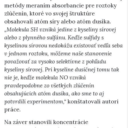
metódy meraním absorbancie pre roztoky
zlúčenín, ktoré vo svojej štruktúre
obsahovali atóm síry alebo atóm dusíka.
„Molekula SH vzniká jedine z kyseliny sírovej
alebo z plynného sulfánu. Keďže sulfidy s
kyselinou sírovou nedokážu existovať vedľa seba
v jednom roztoku, môžeme naše stanovenie
považovať za vysoko selektívne z pohľadu
kyseliny sírovej. Pri kyseline dusičnej tomu tak
nie je, keďže molekula NO vzniká
pravdepodobne zo všetkých zlúčenín
obsahujúcich atóm dusíka, ako sme to aj
potvrdili experimentom,“
konštatovali autori
práce.
Na záver stanovili koncentrácie