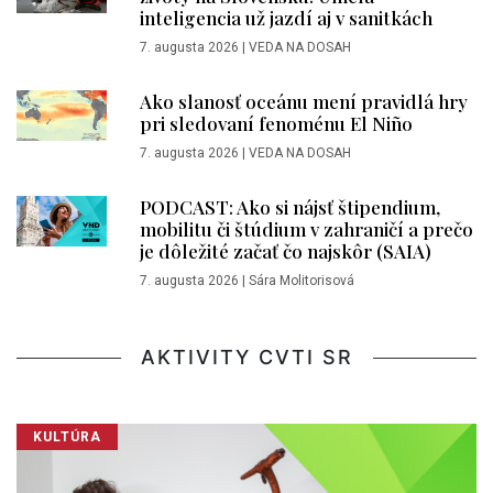
inteligencia už jazdí aj v sanitkách
7. augusta 2026
|
VEDA NA DOSAH
Ako slanosť oceánu mení pravidlá hry
pri sledovaní fenoménu El Niño
7. augusta 2026
|
VEDA NA DOSAH
PODCAST: Ako si nájsť štipendium,
mobilitu či štúdium v zahraničí a prečo
je dôležité začať čo najskôr (SAIA)
7. augusta 2026
|
Sára Molitorisová
AKTIVITY CVTI SR
KULTÚRA