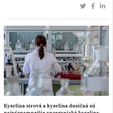
Kyselina sírová a kyselina dusičná sú
najvýznamnejšie anorganické kyseliny,