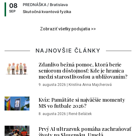
08
PREDNÁŠKA
/ Bratislava
SEP
Skutočná kvantová fyzika
Zobraziť všetky podujatia >>
NAJNOVŠIE ČLÁNKY
Zdanlivo bežná pomoc, ktorá berie
seniorom dôstojnosť: Kde je hranica
medzi starostlivosťou a ubližovaním?
9. augusta 2026
|
Kristína Anna Majcherová
Kvíz: Pamätáte si najväčšie momenty
MS vo futbale 2026?
8. augusta 2026
|
René Beláček
Prvý AI ultrazvuk pomáha zachraňovať
životy na Slovensku. Umelá