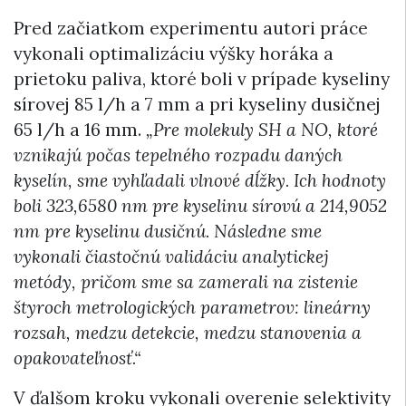
Pred začiatkom experimentu autori práce
vykonali optimalizáciu výšky horáka a
prietoku paliva, ktoré boli v prípade kyseliny
sírovej 85 l/h a 7 mm a pri kyseliny dusičnej
65 l/h a 16 mm.
„Pre molekuly SH a NO, ktoré
vznikajú počas tepelného rozpadu daných
kyselín, sme vyhľadali vlnové dĺžky. Ich hodnoty
boli 323,6580 nm pre kyselinu sírovú a 214,9052
nm pre kyselinu dusičnú. Následne sme
vykonali čiastočnú validáciu analytickej
metódy, pričom sme sa zamerali na zistenie
štyroch metrologických parametrov: lineárny
rozsah, medzu detekcie, medzu stanovenia a
opakovateľnosť.“
V ďalšom kroku vykonali overenie selektivity