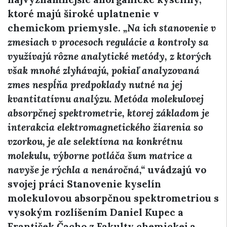
ktoré majú široké uplatnenie v
chemickom priemysle.
„Na ich stanovenie v
zmesiach v procesoch regulácie a kontroly sa
využívajú rôzne analytické metódy, z ktorých
však mnohé zlyhávajú, pokiaľ analyzovaná
zmes nespĺňa predpoklady nutné na jej
kvantitatívnu analýzu. Metóda molekulovej
absorpčnej spektrometrie, ktorej základom je
interakcia elektromagnetického žiarenia so
vzorkou, je ale selektívna na konkrétnu
molekulu, výborne potláča šum matrice a
navyše je rýchla a nenáročná,“
uvádzajú vo
svojej práci Stanovenie kyselín
molekulovou absorpčnou spektrometriou s
vysokým rozlíšením Daniel Kupec a
František Čacho z Fakulty chemickej a