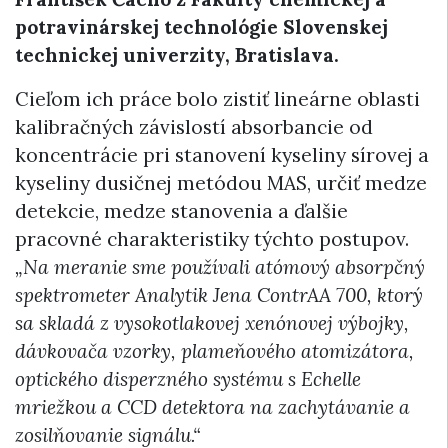
potravinárskej technológie Slovenskej
technickej univerzity, Bratislava.
Cieľom ich práce bolo zistiť lineárne oblasti
kalibračných závislostí absorbancie od
koncentrácie pri stanovení kyseliny sírovej a
kyseliny dusičnej metódou MAS, určiť medze
detekcie, medze stanovenia a ďalšie
pracovné charakteristiky týchto postupov.
„Na meranie sme používali atómový absorpčný
spektrometer Analytik Jena ContrAA 700, ktorý
sa skladá z vysokotlakovej xenónovej výbojky,
dávkovača vzorky, plameňového atomizátora,
optického disperzného systému s Echelle
mriežkou a CCD detektora na zachytávanie a
zosilňovanie signálu.“