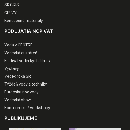
SK CRIS
CIP VVI
Koncepčné materiály
PODUJATIA NCP VAT
Veda v CENTRE
Vedecká cukráreň
Festival vedeckých filmov
Výstavy
Vedec roka SR
Týždeň vedy a techniky
Európska noc vedy
Vedecká show
Konferencie / workshopy
PUBLIKUJEME