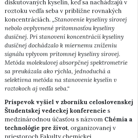
diskutovaných kyselín, keď sa nachádzajú v
roztoku vedľa seba v približne rovnakých
koncentráciách.
„Stanovenie kyseliny sírovej
nebolo ovplyvnené prítomnosťou kyseliny
dusičnej. Pri stanovení koncentrácií kyseliny
dusičnej dochádzalo k miernemu zníženiu
signálu vplyvom prítomnej kyseliny sírovej.
Metóda molekulovej absorpčnej spektrometrie
sa preukázala ako rýchla, jednoduchá a
selektívna metóda na stanovenie kyselín v
roztokoch aj vedľa seba.“
Príspevok vyšiel v zborníku celoslovenskej
Študentskej vedeckej konferencie
s
medzinárodnou účasťou s názvom
Chémia a
technológie pre život
, organizovanej v
priestoroch Fakulty chemickej