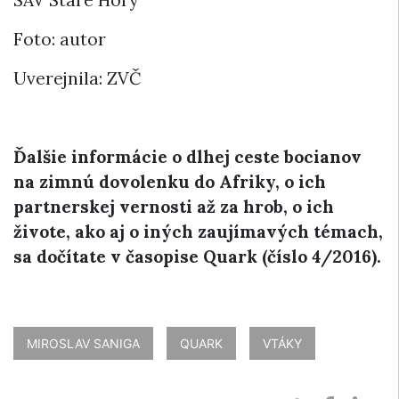
SAV Staré Hory
Foto: autor
Uverejnila: ZVČ
Ďalšie informácie o dlhej ceste bocianov
na zimnú dovolenku do Afriky, o ich
partnerskej vernosti až za hrob, o ich
živote,
ako aj o iných zaujímavých témach,
sa dočítate v časopise Quark (číslo 4/2016).
MIROSLAV SANIGA
QUARK
VTÁKY