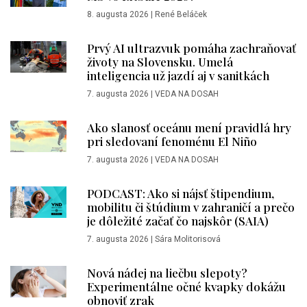
8. augusta 2026
|
René Beláček
Prvý AI ultrazvuk pomáha zachraňovať
životy na Slovensku. Umelá
inteligencia už jazdí aj v sanitkách
7. augusta 2026
|
VEDA NA DOSAH
Ako slanosť oceánu mení pravidlá hry
pri sledovaní fenoménu El Niño
7. augusta 2026
|
VEDA NA DOSAH
PODCAST: Ako si nájsť štipendium,
mobilitu či štúdium v zahraničí a prečo
je dôležité začať čo najskôr (SAIA)
7. augusta 2026
|
Sára Molitorisová
Nová nádej na liečbu slepoty?
Experimentálne očné kvapky dokážu
obnoviť zrak