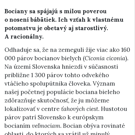
Bociany sa spájajú s milou poverou
o nosení bábätiek. Ich vzťah k vlastnému
potomstvu je obetavý aj starostlivý.
A racionálny.
Odhaduje sa, že na zemeguli žije viac ako 160
000 párov bocianov bielych (
Ciconia ciconia
).
Na území Slovenska hniezdi v súčasnosti
približne 1 300 párov tohto odvekého
vtáčieho spolupútnika človeka. Význam
našej početnej populácie bociana bieleho
zdôrazňuje skutočnosť, že ju môžeme
lokalizovať v centre
ťahových ciest
. Hustotou
párov patrí Slovensko k európskym
bocianím
veľmociam
. Bocian obýva rovinaté
oblasti, do ktorých sa vrátil už minulý