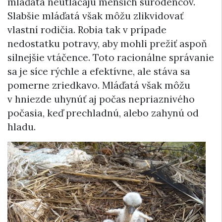
mláďatá neutláčajú menších súrodencov.
Slabšie mláďatá však môžu zlikvidovať
vlastní rodičia. Robia tak v prípade
nedostatku potravy, aby mohli prežiť aspoň
silnejšie vtáčence. Toto racionálne správanie
sa je síce rýchle a efektívne, ale stáva sa
pomerne zriedkavo. Mláďatá však môžu
v hniezde uhynúť aj počas nepriaznivého
počasia, keď prechladnú, alebo zahynú od
hladu.