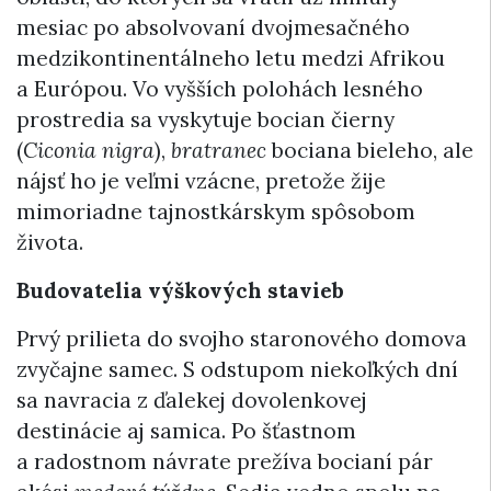
mesiac po absolvovaní dvojmesačného
medzikontinentálneho letu medzi Afrikou
a Európou. Vo vyšších polohách lesného
prostredia sa vyskytuje bocian čierny
(
Ciconia nigra
),
bratranec
bociana bieleho, ale
nájsť ho je veľmi vzácne, pretože žije
mimoriadne tajnostkárskym spôsobom
života.
Budovatelia výškových stavieb
Prvý prilieta do svojho staronového domova
zvyčajne samec. S odstupom niekoľkých dní
sa navracia z ďalekej dovolenkovej
destinácie aj samica. Po šťastnom
a radostnom návrate prežíva bocianí pár