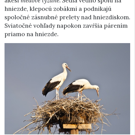
akési
medové týždne
. Sedia vedno spolu na
hniezde, klepocú zobákmi a podnikajú
spoločné zásnubné prelety nad hniezdiskom.
Sviatočné vohľady napokon zavŕšia párením
priamo na hniezde.