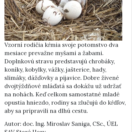
Vzorní rodičia kŕmia svoje potomstvo dva
mesiace prevažne myšami a žabami.
Doplnkovú stravu predstavujú chrobáky,
koníky, kobylky, vážky, jašterice, hady,
slimáky, dážďovky a pijavice. Dobre živené
dvojtýždňové mláďatá sa dokážu už udržať
na nohách. Keď celkom samostatné mladé
opustia hniezdo, rodiny sa zlučujú do kŕdľov,
aby sa pripravili na dlhú cestu.
Autor: doc. Ing. Miroslav Saniga, CSc., ÚEL