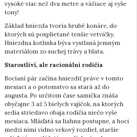
vysoké viac než dva metre a vážiace aj vyše
tony!
Základ hniezda tvoria hrubé konáre, do
ktorých sú posplietané tenšie vetvičky.
Hniezdna kotlinka býva vystlaná jemným
materiálom zo suchej trávy a blata.
Starostliví, ale racionálni rodičia
Bocianí pár začína hniezdiť práve v tomto
mesiaci a o potomstvo sa stará až do
augusta. Po určitom čase samička znáša
obyčajne 3 až 5 bielych vajíčok, na ktorých
sedia striedavo obaja rodičia niečo vyše
mesiaca. Mláďatá sa liahnu postupne, a hoci
medzi nimi vidno vekový rozdiel, staršie