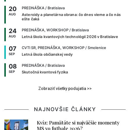
20
PREDNÁŠKA
/ Bratislava
AUG
Asteroidy a planetárna obrana: čo dnes vieme a čo nás
ešte čaká
24
PREDNÁŠKA, WORKSHOP
/ Bratislava
AUG
Letná škola kvantových technológií 2026 v Bratislave
07
CVTI SR, PREDNÁŠKA, WORKSHOP
/ Smolenice
SEP
Letná škola občianskej vedy
08
PREDNÁŠKA
/ Bratislava
SEP
Skutočná kvantová fyzika
Zobraziť všetky podujatia >>
NAJNOVŠIE ČLÁNKY
Kvíz: Pamätáte si najväčšie momenty
MS vo futbale 2026?