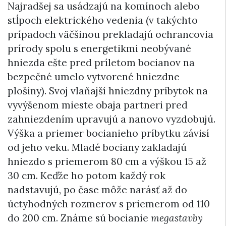
Najradšej sa usádzajú na komínoch alebo
stĺpoch elektrického vedenia (v takýchto
prípadoch väčšinou prekladajú ochrancovia
prírody spolu s energetikmi neobývané
hniezda ešte pred príletom bocianov na
bezpečné umelo vytvorené hniezdne
plošiny). Svoj vlaňajší hniezdny príbytok na
vyvýšenom mieste obaja partneri pred
zahniezdením upravujú a nanovo vyzdobujú.
Výška a priemer bocianieho príbytku závisí
od jeho veku. Mladé bociany zakladajú
hniezdo s priemerom 80 cm a výškou 15 až
30 cm. Keďže ho potom každý rok
nadstavujú, po čase môže narásť až do
úctyhodných rozmerov s priemerom od 110
do 200 cm. Známe sú bocianie
megastavby