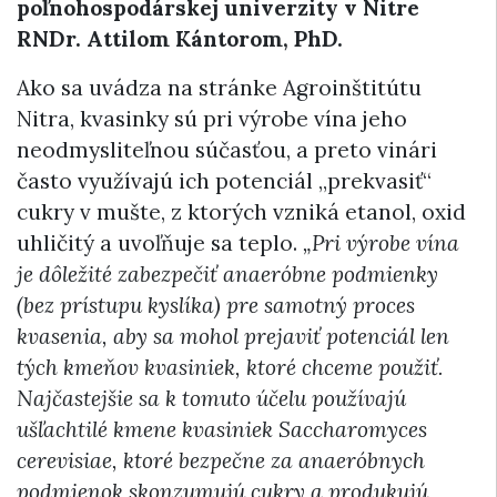
poľnohospodárskej univerzity v Nitre
RNDr. Attilom Kántorom, PhD.
Ako sa uvádza na stránke Agroinštitútu
Nitra, kvasinky sú pri výrobe vína jeho
neodmysliteľnou súčasťou, a preto vinári
často využívajú ich potenciál „prekvasiť“
cukry v mušte, z ktorých vzniká etanol, oxid
uhličitý a uvoľňuje sa teplo.
„Pri výrobe vína
je dôležité zabezpečiť anaeróbne podmienky
(bez prístupu kyslíka) pre samotný proces
kvasenia, aby sa mohol prejaviť potenciál len
tých kmeňov kvasiniek, ktoré chceme použiť.
Najčastejšie sa k tomuto účelu používajú
ušľachtilé kmene kvasiniek Saccharomyces
cerevisiae, ktoré bezpečne za anaeróbnych
podmienok skonzumujú cukry a produkujú