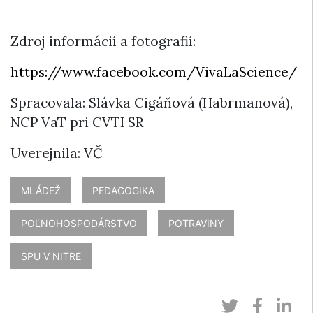
Zdroj informácií a fotografií:
https://www.facebook.com/VivaLaScience/
Spracovala: Slávka Cigáňová (Habrmanová),
NCP VaT pri CVTI SR
Uverejnila: VČ
MLÁDEŽ
PEDAGOGIKA
POĽNOHOSPODÁRSTVO
POTRAVINY
SPU V NITRE