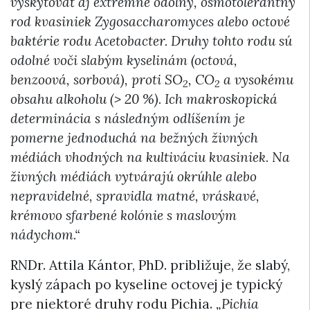
vyskytovať aj extrémne odolný, osmotolerantný
rod kvasiniek Zygosaccharomyces alebo octové
baktérie rodu Acetobacter. Druhy tohto rodu sú
odolné voči slabým kyselinám (octová,
benzoová, sorbová), proti SO
, CO
a vysokému
2
2
obsahu alkoholu (> 20 %). Ich makroskopická
determinácia s následným odlíšením je
pomerne jednoduchá na bežných živných
médiách vhodných na kultiváciu kvasiniek. Na
živných médiách vytvárajú okrúhle alebo
nepravidelné, spravidla matné, vráskavé,
krémovo sfarbené kolónie s maslovým
nádychom.“
RNDr. Attila Kántor, PhD. približuje, že slabý,
kyslý zápach po kyseline octovej je typický
pre niektoré druhy rodu Pichia.
„Pichia