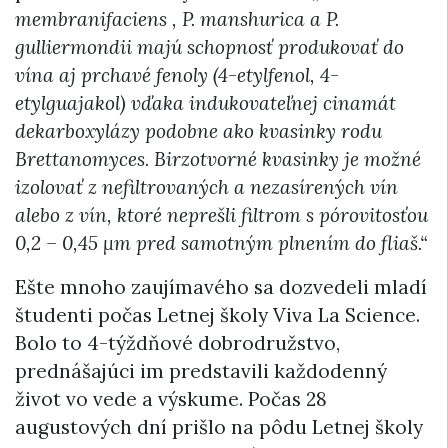
membranifaciens , P. manshurica a P.
gulliermondii majú schopnosť produkovať do
vína aj prchavé fenoly (4-etylfenol, 4-
etylguajakol) vďaka indukovateľnej cinamát
dekarboxylázy podobne ako kvasinky rodu
Brettanomyces. Birzotvorné kvasinky je možné
izolovať z nefiltrovaných a nezasírených vín
alebo z vín, ktoré neprešli filtrom s pórovitosťou
0,2 – 0,45 µm pred samotným plnením do fliaš.“
Ešte mnoho zaujímavého sa dozvedeli mladí
študenti počas Letnej školy Viva La Science.
Bolo to 4-týždňové dobrodružstvo,
prednášajúci im predstavili každodenný
život vo vede a výskume. Počas 28
augustových dní prišlo na pôdu Letnej školy