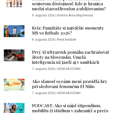
seniorom dôstojnosť: Kde je hranica
medzi starostlivosťou a ubližovaním?
9. augusta 2026
|
Kristína Anna Majcherová
Kvíz: Pamätáte si najväčšie momenty
MS vo futbale 2026?
8. augusta 2026
|
René Beláček
Prvý AI ultrazvuk pomáha zachraňovať
životy na Slovensku. Umelá
inteligencia už jazdí aj v sanitkách
7. augusta 2026
|
VEDA NA DOSAH
Ako slanosť oceánu mení pravidlá hry
pri sledovaní fenoménu El Niño
7. augusta 2026
|
VEDA NA DOSAH
PODCAST: Ako si nájsť štipendium,
mobilitu či štúdium v zahraničí a prečo