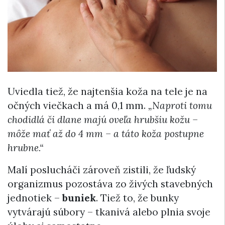
Uviedla tiež, že najtenšia koža na tele je na
očných viečkach a má 0,1 mm.
„Naproti tomu
chodidlá či dlane majú oveľa hrubšiu kožu –
môže mať až do 4 mm – a táto koža postupne
hrubne.“
Malí poslucháči zároveň zistili, že ľudský
organizmus pozostáva zo živých stavebných
jednotiek –
buniek
. Tiež to, že bunky
vytvárajú súbory – tkanivá alebo plnia svoje