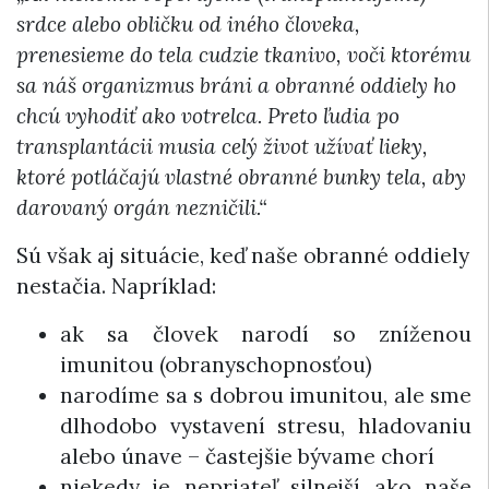
srdce alebo obličku od iného človeka,
prenesieme do tela cudzie tkanivo, voči ktorému
sa náš organizmus bráni a obranné oddiely ho
chcú vyhodiť ako votrelca. Preto ľudia po
transplantácii musia celý život užívať lieky,
ktoré potláčajú vlastné obranné bunky tela, aby
darovaný orgán nezničili.“
Sú však aj situácie, keď naše obranné oddiely
nestačia. Napríklad:
ak sa človek narodí so zníženou
imunitou (obranyschopnosťou)
narodíme sa s dobrou imunitou, ale sme
dlhodobo vystavení stresu, hladovaniu
alebo únave – častejšie bývame chorí
niekedy je nepriateľ silnejší ako naše