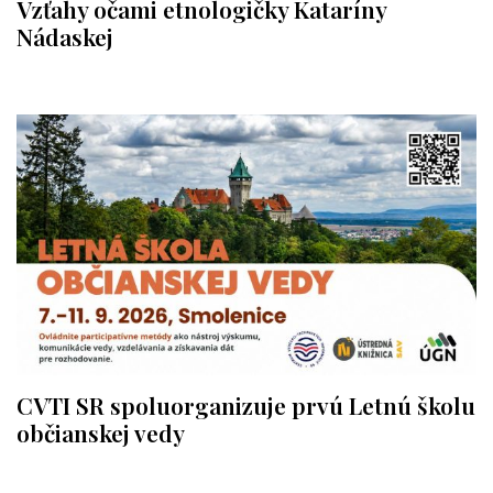
Vzťahy očami etnologičky Kataríny
Nádaskej
CVTI SR spoluorganizuje prvú Letnú školu
občianskej vedy