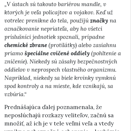
„V ústach sú takouto bariérou mandle, v
ktorých je veľa policajtov a vojakov. Keď už
votrelec prenikne do tela, použijú
značky
na
označkovanie nepriateľa, aby ho všetci
príslušníci jednotiek spoznali, prípadne
chemické zbrane
(protilátky) alebo zasiahnu
priamo
špeciálne cvičené oddiely
(pohltenie a
zničenie). Niekedy sú zásahy bezpečnostných
oddielov v neprospech vlastného organizmu.
Napríklad, niekedy sa biele krvinky vymknú
spod kontroly a na mieste, kde vznikajú, sa
vzbúria.“
Prednášajúca ďalej poznamenala, že
neposlúchajú rozkazy veliteľov, začnú sa
množiť, až ich je v tele veľmi veľa a vtedy