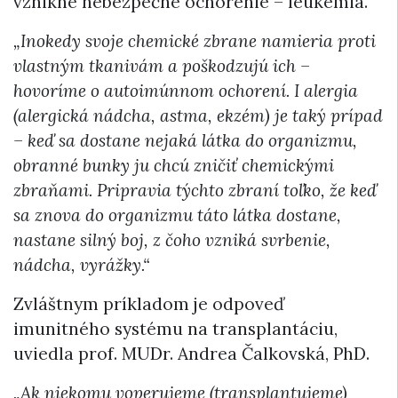
vznikne nebezpečné ochorenie – leukémia.
„Inokedy svoje chemické zbrane namieria proti
vlastným tkanivám a poškodzujú ich –
hovoríme o autoimúnnom ochorení. I alergia
(alergická nádcha, astma, ekzém) je taký prípad
– keď sa dostane nejaká látka do organizmu,
obranné bunky ju chcú zničiť chemickými
zbraňami. Pripravia týchto zbraní toľko, že keď
sa znova do organizmu táto látka dostane,
nastane silný boj, z čoho vzniká svrbenie,
nádcha, vyrážky.“
Zvláštnym príkladom je odpoveď
imunitného systému na transplantáciu,
uviedla prof. MUDr. Andrea Čalkovská, PhD.
„Ak niekomu voperujeme (transplantujeme)