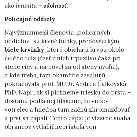
ako imunita –
odolnosť
.“
Policajné oddiely
Najvýznamnejší členovia „policajných
oddielov“ sú krvné bunky, predovšetkým
biele krvinky
, ktoré obiehajú krvou okolo
celého tela (časť z nich trpezlivo čaká pri
stene ciev a na povel sa od steny uvoľní),
a kde treba, tam okamžite zasahujú,
pokračovala prof. MUDr. Andrea Čalkovská,
PhD. Napr., ak si pichneme triesku do prsta –
dostanú podľa nej hlásenie, že vnikol
votrelec a hneď sa tam začnú zhromažďovať
a prst sa zapáli. Tento zápal je vlastne snaha
obrancov vytlačiť nepriateľa von.