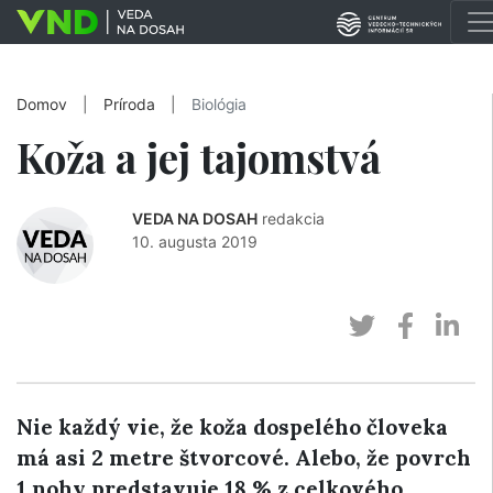
Domov
|
Príroda
|
Biológia
Koža a jej tajomstvá
VEDA NA DOSAH
redakcia
10. augusta 2019
Nie každý vie, že koža dospelého človeka
má asi 2 metre štvorcové. Alebo, že povrch
1 nohy predstavuje 18 % z celkového