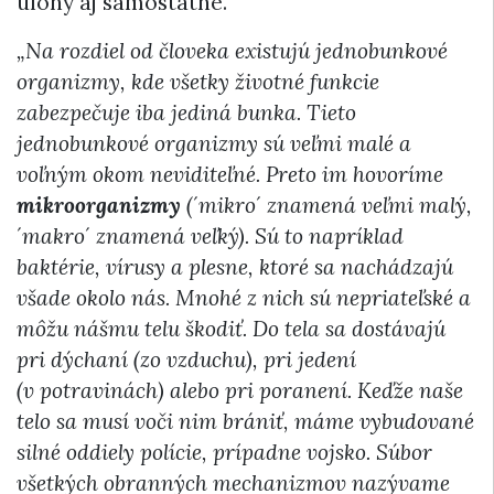
úlohy aj samostatne.
„Na rozdiel od človeka existujú jednobunkové
organizmy, kde všetky životné funkcie
zabezpečuje iba jediná bunka. Tieto
jednobunkové organizmy sú veľmi malé a
voľným okom neviditeľné. Preto im hovoríme
mikroorganizmy
(´mikro´ znamená veľmi malý,
´makro´ znamená veľký). Sú to napríklad
baktérie, vírusy a plesne, ktoré sa nachádzajú
všade okolo nás. Mnohé z nich sú nepriateľské a
môžu nášmu telu škodiť. Do tela sa dostávajú
pri dýchaní (zo vzduchu), pri jedení
(v potravinách) alebo pri poranení. Keďže naše
telo sa musí voči nim brániť, máme vybudované
silné oddiely polície, prípadne vojsko. Súbor
všetkých obranných mechanizmov nazývame