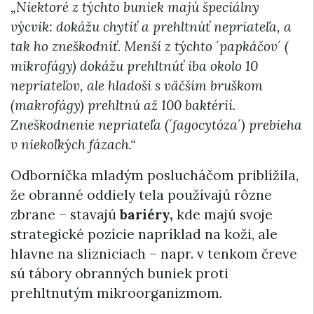
„Niektoré z týchto buniek majú špeciálny
výcvik: dokážu chytiť a prehltnúť nepriateľa, a
tak ho zneškodniť. Menší z týchto ´papkáčov´ (
mikrofágy) dokážu prehltnúť iba okolo 10
nepriateľov, ale hladoši s väčším bruškom
(makrofágy) prehltnú až 100 baktérií.
Zneškodnenie nepriateľa (´fagocytóza´) prebieha
v niekoľkých fázach.“
Odborníčka mladým poslucháčom priblížila,
že obranné oddiely tela používajú rôzne
zbrane – stavajú
bariéry,
kde majú svoje
strategické pozície napríklad na koži, ale
hlavne na slizniciach – napr. v tenkom čreve
sú tábory obranných buniek proti
prehltnutým mikroorganizmom.