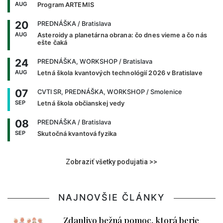
AUG
Program ARTEMIS
20
PREDNÁŠKA
/ Bratislava
AUG
Asteroidy a planetárna obrana: čo dnes vieme a čo nás
ešte čaká
24
PREDNÁŠKA, WORKSHOP
/ Bratislava
AUG
Letná škola kvantových technológií 2026 v Bratislave
07
CVTI SR, PREDNÁŠKA, WORKSHOP
/ Smolenice
SEP
Letná škola občianskej vedy
08
PREDNÁŠKA
/ Bratislava
SEP
Skutočná kvantová fyzika
Zobraziť všetky podujatia >>
NAJNOVŠIE ČLÁNKY
Zdanlivo bežná pomoc, ktorá berie