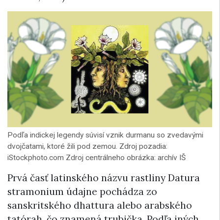
Podľa indickej legendy súvisí vznik durmanu so zvedavými
dvojčatami, ktoré žili pod zemou. Zdroj pozadia:
iStockphoto.com Zdroj centrálneho obrázka: archív IŠ
Prvá časť latinského názvu rastliny Datura
stramonium údajne pochádza zo
sanskritského dhattura alebo arabského
tatórah, čo znamená trubička. Podľa iných