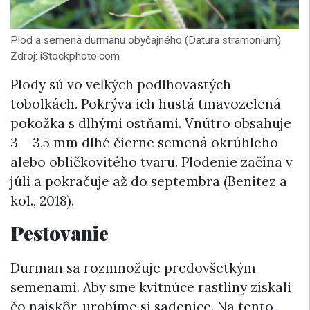
Plod a semená durmanu obyčajného (Datura stramonium).
Zdroj: iStockphoto.com
Plody sú vo veľkých podlhovastých
tobolkách. Pokrýva ich hustá tmavozelená
pokožka s dlhými ostňami. Vnútro obsahuje
3 – 3,5 mm dlhé čierne semená okrúhleho
alebo obličkovitého tvaru. Plodenie začína v
júli a pokračuje až do septembra (Benitez a
kol., 2018).
Pestovanie
Durman sa rozmnožuje predovšetkým
semenami. Aby sme kvitnúce rastliny získali
čo najskôr, urobíme si sadenice. Na tento