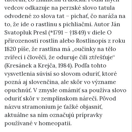
vedcov odkazuje na perzské slovo tatula
odvodené zo slova tat – pichať, čo naráža na
to, že ide o rastlinu s pichliačmi. Autor Ján
Svatopluk Presl (*1791 – †1849) v diele O
přirozenosti rostlin alebo Rostlinopis z roku
1820 píše, že rastlina má „oučinky na tělo
zvířecí i člověčí, že oduruje čili ztřešťuje“
(Kresánek a Krejča, 1984). Podľa tohto
vysvetlenia súvisí so slovom oduriť, ktoré
pozná aj slovenčina, ale skôr vo význame
opuchnúť. V zmysle omámiť sa používa slovo
oduriť skôr v zemplínskom nárečí. Pôvod
názvu stramonium je ťažké objasniť,
aktuálne sa ním označujú prípravky
používané v homeopatii.