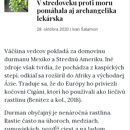
V stredoveku proti moru
pomáhala aj archangelika
lekárska
28. októbra 2020
|
Ivan Šalamon
Väčšina vedcov pokladá za domovinu
durmanu Mexiko a Strednú Ameriku. Iné
zdroje však tvrdia, že pochádza z kaspických
stepí, odkiaľ sa rozšíril do Afriky a východnej
Ázie. Traduje sa, že do Európy ho priviezli
kočovní Cigáni, ktorí ho používali ako liečivú
rastlinu (Benitez a kol., 2018).
Durman obyčajný je nenáročná rastlina.
Rastie často na úhoroch, medziach,
rumoviskách, pozdĺž ciest a na ladom