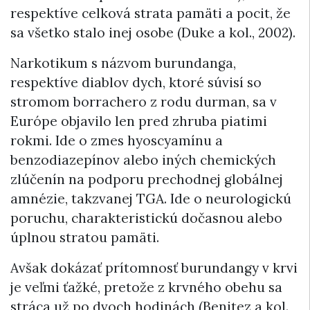
respektíve celková strata pamäti a pocit, že
sa všetko stalo inej osobe (Duke a kol., 2002).
Narkotikum s názvom burundanga,
respektíve diablov dych, ktoré súvisí so
stromom borrachero z rodu durman, sa v
Európe objavilo len pred zhruba piatimi
rokmi. Ide o zmes hyoscyamínu a
benzodiazepínov alebo iných chemických
zlúčenín na podporu prechodnej globálnej
amnézie, takzvanej TGA. Ide o neurologickú
poruchu, charakteristickú dočasnou alebo
úplnou stratou pamäti.
Avšak dokázať prítomnosť burundangy v krvi
je veľmi ťažké, pretože z krvného obehu sa
stráca už po dvoch hodinách (Benitez a kol.,