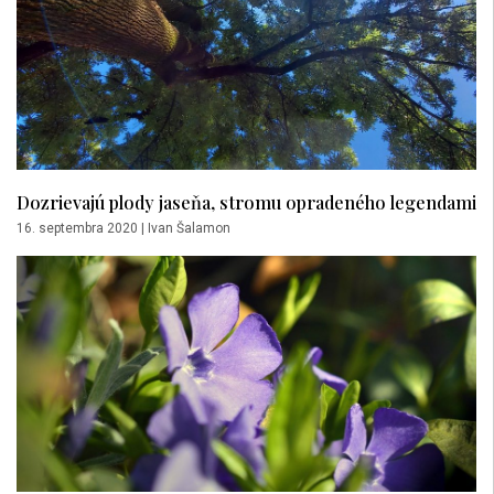
Dozrievajú plody jaseňa, stromu opradeného legendami
16. septembra 2020
|
Ivan Šalamon