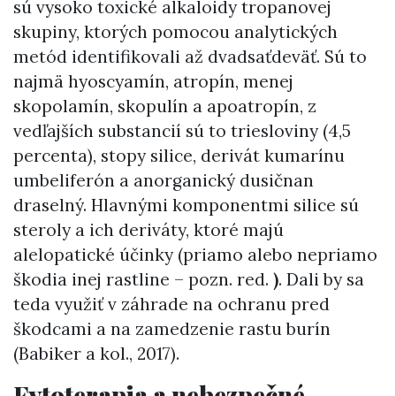
sú vysoko toxické alkaloidy tropanovej
skupiny, ktorých pomocou analytických
metód identifikovali až dvadsaťdeväť. Sú to
najmä hyoscyamín, atropín, menej
skopolamín, skopulín a apoatropín, z
vedľajších substancií sú to triesloviny (4,5
percenta), stopy silice, derivát kumarínu
umbeliferón a anorganický dusičnan
draselný. Hlavnými komponentmi silice sú
steroly a ich deriváty, ktoré majú
alelopatické účinky (priamo alebo nepriamo
škodia inej rastline – pozn. red.
)
. Dali by sa
teda využiť v záhrade na ochranu pred
škodcami a na zamedzenie rastu burín
(Babiker a kol., 2017).
Fytoterapia a nebezpečné