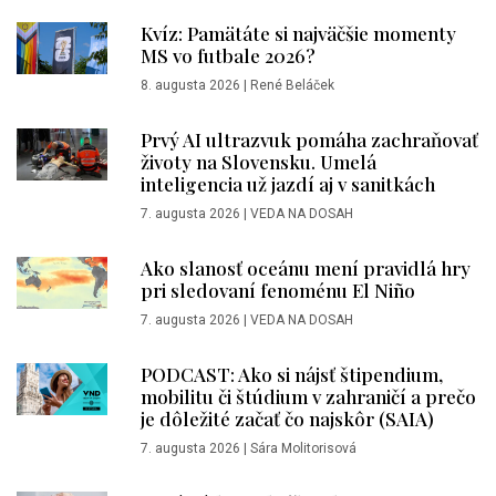
Kvíz: Pamätáte si najväčšie momenty
MS vo futbale 2026?
8. augusta 2026
|
René Beláček
Prvý AI ultrazvuk pomáha zachraňovať
životy na Slovensku. Umelá
inteligencia už jazdí aj v sanitkách
7. augusta 2026
|
VEDA NA DOSAH
Ako slanosť oceánu mení pravidlá hry
pri sledovaní fenoménu El Niño
7. augusta 2026
|
VEDA NA DOSAH
PODCAST: Ako si nájsť štipendium,
mobilitu či štúdium v zahraničí a prečo
je dôležité začať čo najskôr (SAIA)
7. augusta 2026
|
Sára Molitorisová