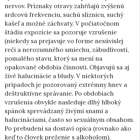
nervov. Príznaky otravy zahŕňajú zvýšenú
srdcovú frekvenciu, suchú sliznicu, suchý
kašeľ a možné záchvaty. V počiatočnom
štádiu expozície sa pozoruje vzrušenie
(niekedy sa prejavuje vo forme nesúvislej
reči a nerozumného smiechu, zábudlivosti,
pomalého stavu, ktorý sa mení na
opakované obdobia činnosti. Objavujú sa aj
živé halucinácie a bludy. V niektorých
prípadoch je pozorovaný extrémny hnev a
deštruktívne správanie. Po obdobiach
vzrušenia obvykle nasleduje dlhý hlboký
spánok sprevádzaný živými snami a
halucináciami, často so sexuálnym obsahom.
Po prebudení sa dostaví opica (rovnako ako
keď to človek preženie s alkoholom),