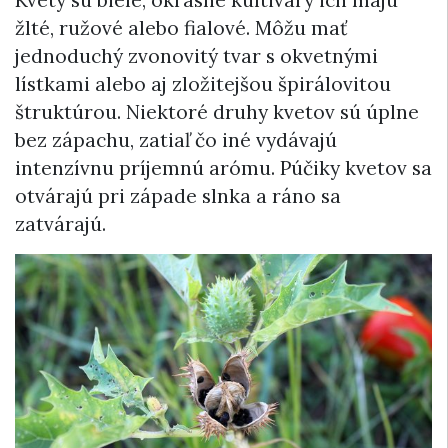
žlté, ružové alebo fialové. Môžu mať
jednoduchý zvonovitý tvar s okvetnými
lístkami alebo aj zložitejšou špirálovitou
štruktúrou. Niektoré druhy kvetov sú úplne
bez zápachu, zatiaľ čo iné vydávajú
intenzívnu príjemnú arómu. Púčiky kvetov sa
otvárajú pri západe slnka a ráno sa
zatvárajú.