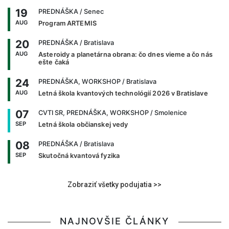
19
PREDNÁŠKA
/ Senec
AUG
Program ARTEMIS
20
PREDNÁŠKA
/ Bratislava
AUG
Asteroidy a planetárna obrana: čo dnes vieme a čo nás
ešte čaká
24
PREDNÁŠKA, WORKSHOP
/ Bratislava
AUG
Letná škola kvantových technológií 2026 v Bratislave
07
CVTI SR, PREDNÁŠKA, WORKSHOP
/ Smolenice
SEP
Letná škola občianskej vedy
08
PREDNÁŠKA
/ Bratislava
SEP
Skutočná kvantová fyzika
Zobraziť všetky podujatia >>
NAJNOVŠIE ČLÁNKY