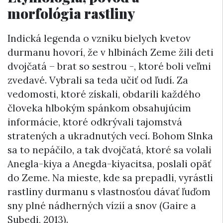
morfológia rastliny
Indická legenda o vzniku bielych kvetov
durmanu hovorí, že v hlbinách Zeme žili deti
dvojčatá – brat so sestrou -, ktoré boli veľmi
zvedavé. Vybrali sa teda učiť od ľudí. Za
vedomosti, ktoré získali, obdarili každého
človeka hlbokým spánkom obsahujúcim
informácie, ktoré odkrývali tajomstvá
stratených a ukradnutých vecí. Bohom Slnka
sa to nepáčilo, a tak dvojčatá, ktoré sa volali
Anegla-kiya a Anegda-kiyacitsa, poslali opäť
do Zeme. Na mieste, kde sa prepadli, vyrástli
rastliny durmanu s vlastnosťou dávať ľuďom
sny plné nádherných vízií a snov (Gaire a
Subedi, 2013).