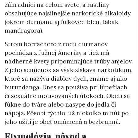
záhradníci na celom svete, a rastliny
obsahujúce najsilnejšie narkotické alkaloidy
(okrem durmanu aj ľuľkovec, blen, tabak,
mandragora).
Strom borrachero z rodu durmanov
pochádza z Južnej Ameriky a tiež má
nádherné kvety pripomínajúce trúby anjelov.
Z jeho semienok sa však získava narkotikum,
ktoré sa nazýva diablov dych, známe aj ako
burundanga. Dnes sa používa pri lúpežiach
či sexuálne motivovaných útokoch. Obeti sa
fúkne do tváre alebo nasype do jedla či
nápoja. Pôsobí rýchlo, už niekoľko minút po
jeho užití je obeť omámená a bezbranná.
Etymológia, pôvod a