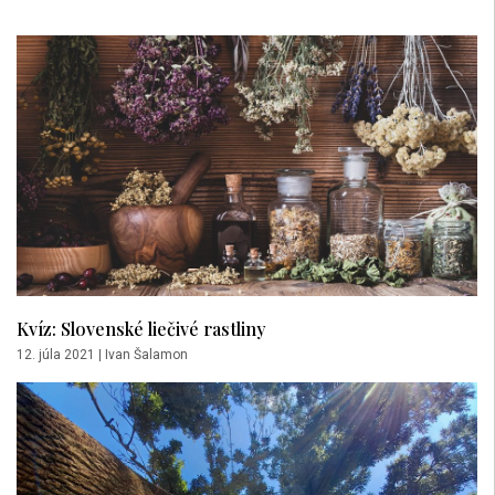
Kvíz: Slovenské liečivé rastliny
12. júla 2021
|
Ivan Šalamon