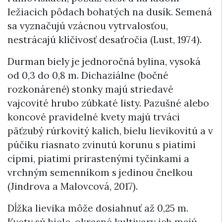
ležiacich pôdach bohatých na dusík. Semená
sa vyznačujú vzácnou vytrvalosťou,
nestrácajú klíčivosť desaťročia (Lust, 1974).
Durman biely je jednoročná bylina, vysoká
od 0,3 do 0,8 m. Dichaziálne (bočné
rozkonárené) stonky majú striedavé
vajcovité hrubo zúbkaté listy. Pazušné alebo
koncové pravidelné kvety majú trváci
päťzubý rúrkovitý kalich, bielu lievikovitú a v
púčiku riasnato zvinutú korunu s piatimi
cípmi, piatimi prirastenými tyčinkami a
vrchným semenníkom s jedinou čnelkou
(Jindrova a Malovcová, 2017).
Dĺžka lievika môže dosiahnuť až 0,25 m.
Kvety sú biele, okrasné kultivary ich majú