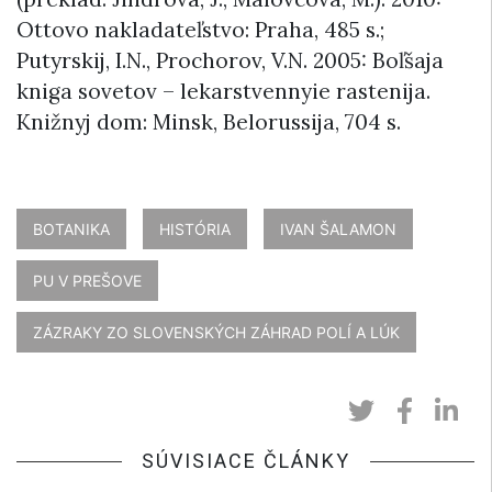
Ottovo nakladateľstvo: Praha, 485 s.;
Putyrskij, I.N., Prochorov, V.N. 2005: Boľšaja
kniga sovetov – lekarstvennyie rastenija.
Knižnyj dom: Minsk, Belorussija, 704 s.
BOTANIKA
HISTÓRIA
IVAN ŠALAMON
PU V PREŠOVE
ZÁZRAKY ZO SLOVENSKÝCH ZÁHRAD POLÍ A LÚK
SÚVISIACE ČLÁNKY