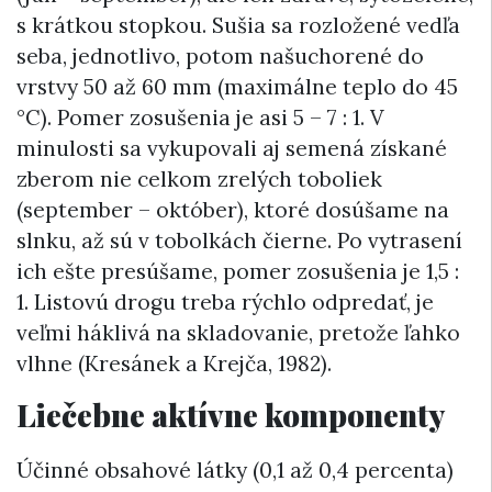
s krátkou stopkou. Sušia sa rozložené vedľa
seba, jednotlivo, potom našuchorené do
vrstvy 50 až 60 mm (maximálne teplo do 45
°C). Pomer zosušenia je asi 5 – 7 : 1. V
minulosti sa vykupovali aj semená získané
zberom nie celkom zrelých toboliek
(september – október), ktoré dosúšame na
slnku, až sú v tobolkách čierne. Po vytrasení
ich ešte presúšame, pomer zosušenia je 1,5 :
1. Listovú drogu treba rýchlo odpredať, je
veľmi háklivá na skladovanie, pretože ľahko
vlhne (Kresánek a Krejča, 1982).
Liečebne aktívne komponenty
Účinné obsahové látky (0,1 až 0,4 percenta)