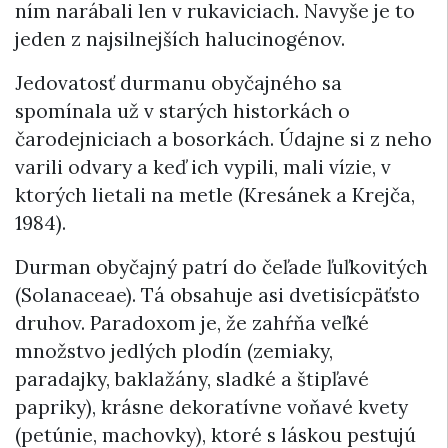
ním narábali len v rukaviciach. Navyše je to
jeden z najsilnejších halucinogénov.
Jedovatosť durmanu obyčajného sa
spomínala už v starých historkách o
čarodejniciach a bosorkách. Údajne si z neho
varili odvary a keď ich vypili, mali vízie, v
ktorých lietali na metle (Kresánek a Krejča,
1984).
Durman obyčajný patrí do čeľade ľuľkovitých
(Solanaceae). Tá obsahuje asi dvetisícpäťsto
druhov. Paradoxom je, že zahŕňa veľké
množstvo jedlých plodín (zemiaky,
paradajky, baklažány, sladké a štipľavé
papriky), krásne dekoratívne voňavé kvety
(petúnie, machovky), ktoré s láskou pestujú