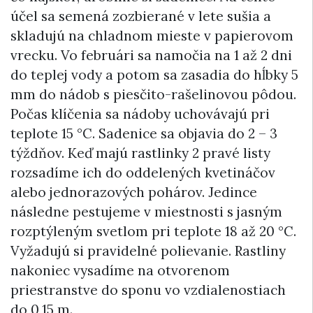
účel sa semená zozbierané v lete sušia a
skladujú na chladnom mieste v papierovom
vrecku. Vo februári sa namočia na 1 až 2 dni
do teplej vody a potom sa zasadia do hĺbky 5
mm do nádob s piesčito-rašelinovou pôdou.
Počas klíčenia sa nádoby uchovávajú pri
teplote 15 °C. Sadenice sa objavia do 2 – 3
týždňov. Keď majú rastlinky 2 pravé listy
rozsadíme ich do oddelených kvetináčov
alebo jednorazových pohárov. Jedince
následne pestujeme v miestnosti s jasným
rozptýleným svetlom pri teplote 18 až 20 °C.
Vyžadujú si pravidelné polievanie. Rastliny
nakoniec vysadíme na otvorenom
priestranstve do sponu vo vzdialenostiach
do 0,15 m.