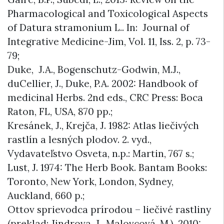
Pharmacological and Toxicological Aspects
of Datura stramonium L.. In: Journal of
Integrative Medicine-Jim, Vol. 11, Iss. 2, p. 73-
79;
Duke, J.A., Bogenschutz-Godwin, M.J.,
duCellier, J., Duke, P.A. 2002: Handbook of
medicinal Herbs. 2nd eds., CRC Press: Boca
Raton, FL, USA, 870 pp.;
Kresánek, J., Krejča, J. 1982: Atlas liečivých
rastlín a lesných plodov. 2. vyd.,
Vydavateľstvo Osveta, n.p.: Martin, 767 s.;
Lust, J. 1974: The Herb Book. Bantam Books:
Toronto, New York, London, Sydney,
Auckland, 660 p.;
Ottov sprievodca prírodou – liečivé rastliny
(preklad: Jindrova, J., Malovcová, M.). 2010: