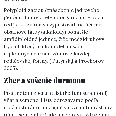
Polyploidizáciou (znásobenie jadrového
genómu buniek celého organizmu – pozn.
red.) a krížením sa vypestovali na účinné
obsahové látky (alkaloidy) bohatšie
amfidiploidné jedince, čiže medzidruhový
hybrid, ktorý má kompletnú sadu
diploidných chromozómov z každej
rodičovskej formy. ( Putyrskij a Prochorov,
2005).
Zber a sušenie durmanu
Predmetom zberu je list (Folium stramonii),
vňať a semeno. Listy odrezávame podľa
možnosti ráno, na začiatku kvitnutia rastliny
(jún – september), ale len zdravé, sýtozelené,