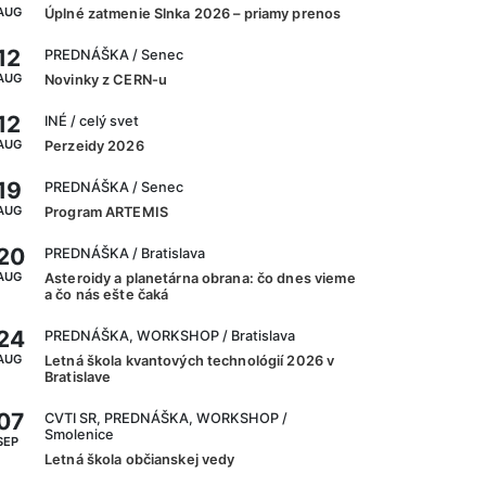
AUG
Úplné zatmenie Slnka 2026 – priamy prenos
12
PREDNÁŠKA
/ Senec
AUG
Novinky z CERN-u
12
INÉ
/ celý svet
AUG
Perzeidy 2026
19
PREDNÁŠKA
/ Senec
AUG
Program ARTEMIS
20
PREDNÁŠKA
/ Bratislava
AUG
Asteroidy a planetárna obrana: čo dnes vieme
a čo nás ešte čaká
24
PREDNÁŠKA, WORKSHOP
/ Bratislava
AUG
Letná škola kvantových technológií 2026 v
Bratislave
07
CVTI SR, PREDNÁŠKA, WORKSHOP
/
Smolenice
SEP
Letná škola občianskej vedy