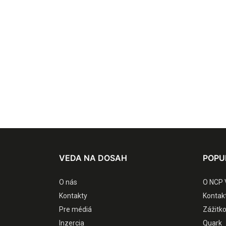
VEDA NA DOSAH
POPU
O nás
O NCP 
Kontakty
Kontak
Pre médiá
Zážitk
Inzercia
Quark