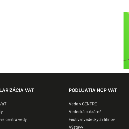
LARIZÁCIA VAT
PODUJATIA NCP VAT
VaT
Veda v CENTRE
ty
Vedecká cukráreň
ové centrá vedy
Festival vedeckých filmov
Výstavy