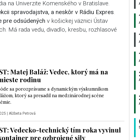
ia na Univerzite Komenského v Bratislave.
ekcii spravodajstva, a neskôr v Rádiu Expres
.
re pre odsúdených
v košickej väznici Ústav
ch. Má rada vedu, divadlo, kresbu, rozhlasové
: Matej Baláž: Vedec, ktorý má na
ieste rodinu
izóde sa porozprávame s dynamickým výskumníkom
lážom, ktorý sa presadil na medzinárodnej scéne
émie.
2025
|
Alžbeta Petrová
: Vedecko-technický tím roka vyvinul
ontajner pre ozbrojené sily