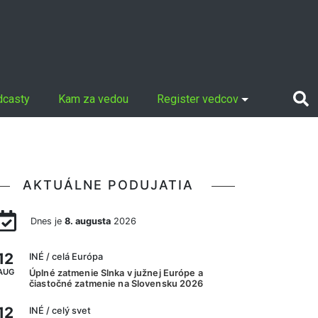
dcasty
Kam za vedou
Register vedcov
AKTUÁLNE PODUJATIA
Dnes je
8. augusta
2026
12
INÉ
/ celá Európa
AUG
Úplné zatmenie Slnka v južnej Európe a
čiastočné zatmenie na Slovensku 2026
12
INÉ
/ celý svet