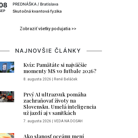
08
PREDNÁŠKA
/ Bratislava
SEP
Skutočná kvantová fyzika
Zobraziť všetky podujatia >>
NAJNOVŠIE ČLÁNKY
Kvíz: Pamätáte si najväčšie
momenty MS vo futbale 2026?
8. augusta 2026
|
René Beláček
Prvý AI ultrazvuk pomáha
zachraňovať životy na
Slovensku. Umelá inteligencia
už jazdí aj v sanitkách
7. augusta 2026
|
VEDA NA DOSAH
Ako slanosť oceánu mení