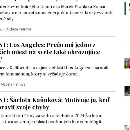
edecko-technického tímu roka Marek Franko a Roman
ozhovore o inovatívnom energokontajneri, ktorý vyvinuli
né sily.
25
|
Alžbeta Petrová
: Los Angeles: Prečo má jedno z
ších miest na svete také ohrozujúce
?
re v Kalifornii – a najmä v oblasti Los Angeles – sa stali
m fenoménom, ktorý si vyžaduje čoraz...
|
Alžbeta Petrová
: Šarlota Kaňuková: Motivuje ju, keď
raviť svoje chyby
 laureátkou Ceny za vedu a techniku 2024 Šarlotou
ktorá sa venuje oblasti rastlinných biotechnológií.