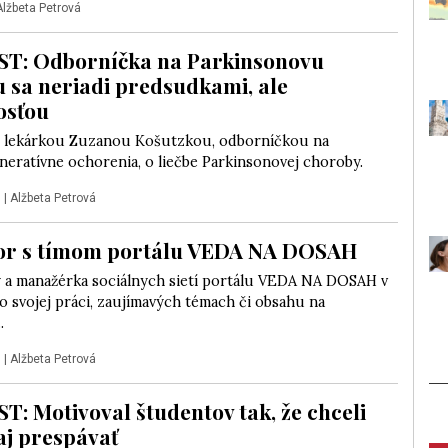
Alžbeta Petrová
T: Odborníčka na Parkinsonovu
 sa neriadi predsudkami, ale
osťou
 lekárkou Zuzanou Košutzkou, odborníčkou na
eratívne ochorenia, o liečbe Parkinsonovej choroby.
5
|
Alžbeta Petrová
or s tímom portálu VEDA NA DOSAH
 a manažérka sociálnych sietí portálu VEDA NA DOSAH v
 svojej práci, zaujímavých témach či obsahu na
.
5
|
Alžbeta Petrová
: Motivoval študentov tak, že chceli
 aj prespávať