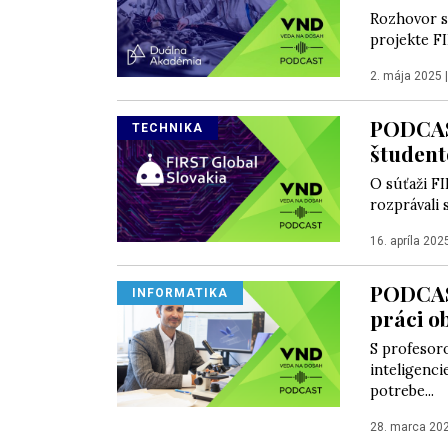
Rozhovor s
projekte FI
2. mája 2025
PODCAST
TECHNIKA
študent
O súťaži FI
rozprávali
16. apríla 202
PODCAST
INFORMATIKA
práci o
S profesor
inteligenci
potrebe...
28. marca 20