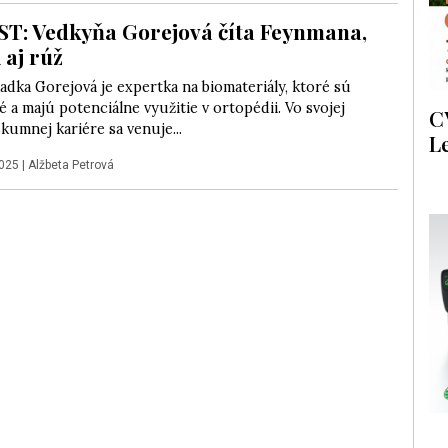
: Vedkyňa Gorejová číta Feynmana,
i aj rúž
dka Gorejová je expertka na biomateriály, ktoré sú
é a majú potenciálne využitie v ortopédii. Vo svojej
C
umnej kariére sa venuje...
L
2025
|
Alžbeta Petrová