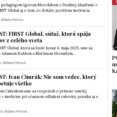
 pedagógom Igorom Mozolákom z Duálnej Akadémie o
RST Global aj o tom, čo dokáže pozitívna motivácia.
|
Alžbeta Petrová
: FIRST Global, súťaž, ktorá spája
ov z celého sveta
RST Global, ktorá sa bude konať 6. mája 2025, sme sa
 s Adamom Kuklom a Martinom Hronským...
P
m
5
|
Alžbeta Petrová
K
: Ivan Cimrák: Nie som vedec, ktorý
betuje všetko
om Cimrákom sme sa rozprávali o prínose umelej
e v medicíne pri včasnom odhalení rakoviny prsníka aj o
25
|
Alžbeta Petrová