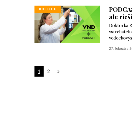
PODCAST
BIOTECH
ale rieš
Doktorka Ra
vstrebateľn
vedeckovýsk
27. februára 
1
2
»