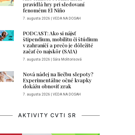
pravidlá hry pri sledovaní
fenoménu El Niño
7. augusta 2026
|
VEDA NA DOSAH
PODCAST: Ako si nájsť
štipendium, mobilitu či štúdium
v zahraničí a prečo je dôležité
začať čo najskôr (SAIA)
7. augusta 2026
|
Sára Molitorisová
Nová nádej na liečbu slepoty?
Experimentálne očné kvapky
dokážu obnoviť zrak
7. augusta 2026
|
VEDA NA DOSAH
AKTIVITY CVTI SR