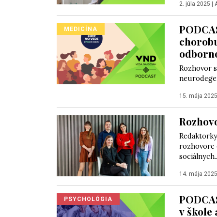
2. júla 2025
|
PODCAS
MEDICÍNA
chorobu
odborn
Rozhovor s
neurodegen
15. mája 202
Rozhov
Redaktorky
rozhovore o
sociálnych..
14. mája 202
PODCAST
PSYCHOLÓGIA
v škole