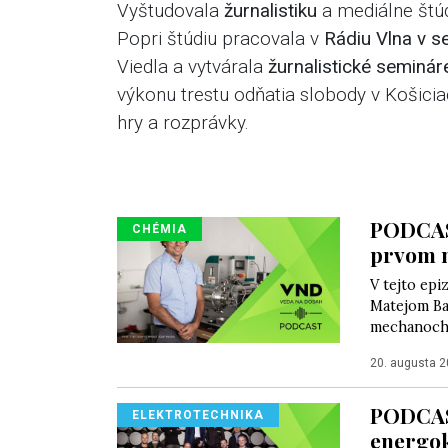
Vyštudovala
žurnalistiku
a mediálne štúd
Popri štúdiu pracovala v
Rádiu Vlna v s
Viedla a vytvárala
žurnalistické seminá
výkonu trestu odňatia slobody v Košicia
hry a rozprávky.
PODCAST
CHÉMIA
prvom m
V tejto ep
Matejom Ba
mechanoch
20. augusta 
PODCAST
ELEKTROTECHNIKA
energok