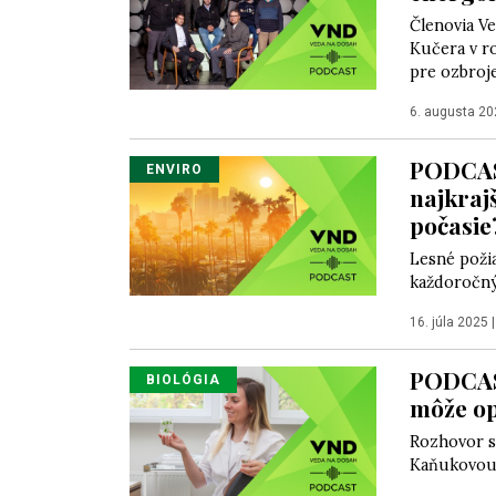
Členovia V
Kučera v r
pre ozbroje
6. augusta 20
PODCAST
ENVIRO
najkraj
počasie
Lesné požia
každoročný
16. júla 2025
PODCAST
BIOLÓGIA
môže op
Rozhovor s
Kaňukovou, 