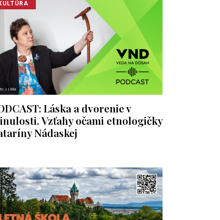
KULTÚRA
ODCAST: Láska a dvorenie v
inulosti. Vzťahy očami etnologičky
ataríny Nádaskej