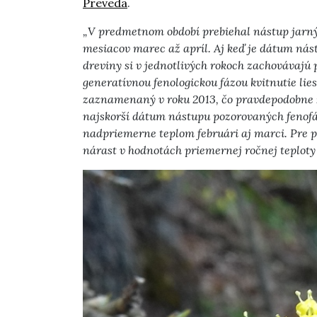
Preveda
.
„V predmetnom období prebiehal nástup jarný
mesiacov marec až apríl. Aj keď je dátum nás
dreviny si v jednotlivých rokoch zachovávajú 
generatívnou fenologickou fázou kvitnutie lie
zaznamenaný v roku 2013, čo pravdepodobne 
najskorší dátum nástupu pozorovaných fenofá
nadpriemerne teplom februári aj marci. Pre p
nárast v hodnotách priemernej ročnej teploty