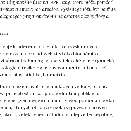
elov záujmového územia NPR Boky, ktoré môžu pomôcť
 druhov a zmeny ich areálov. Výsledky môžu byť použité
ogických prejavov drevín na ostatné zložky flóry a
****
nizuje konferenciu pre mladých výskumných
emických a prírodných vied ako biochémia a
avinárska technológia; analytická chémia; organická,
ológia a toxikológia; environmentalistika a tiež
nie, bioštatistika, biometria.
bom prezentovať prácu mladých vedcov, prináša
va príležitosť získať plnohodnotnú publikáciu
rencie. „Veríme, že sa nám s vašou pomocou podarí
encií, ktorých obsah a vysoká výpovedná úroveň
ako i k zefektívneniu štúdia mladej vedeckej obce,“