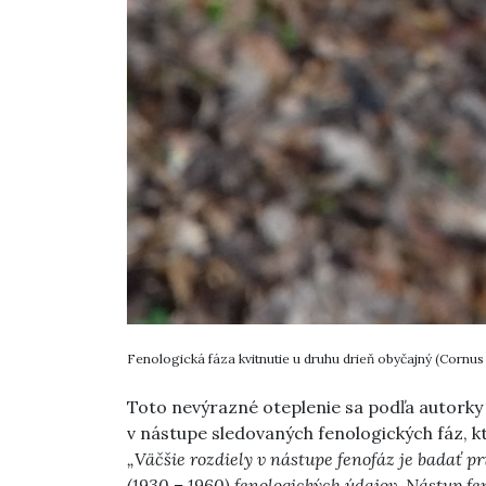
Fenologická fáza kvitnutie u druhu drieň obyčajný (Cornus
Toto nevýrazné oteplenie sa podľa autork
v nástupe sledovaných fenologických fáz, k
„Väčšie rozdiely v nástupe fenofáz je badať p
(1930 – 1960) fenologických údajov. Nástup fe