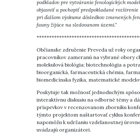
podkladov pre vytváranie fenologických mod
objasniť a pochopiť predpokladané rozšírenie
pri ďalšom výskume dôsledkov zmenených fenol
fauny žijúce na sledovanom území.“
*****************************************
Občianske združenie Preveda už roky orga
pracovníkov zameranú na vybrané obory ch
molekulová biológia; biotechnológia a potr
bioorganická, farmaceutická chémia, farmak
biomedicínska fyzika, matematické modelova
Poskytuje tak možnosť jednoduchým spôso
interaktívnu diskusiu na odborné témy a dá
príspevkov v recenzovanom zborníku konfe
týmto projektom naštartovať cyklus konfer
napomôžu k udržaniu vzdelanostnej úrovne, 
uvádzajú organizátori.