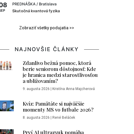
08
PREDNÁŠKA
/ Bratislava
SEP
Skutočná kvantová fyzika
Zobraziť všetky podujatia >>
NAJNOVŠIE ČLÁNKY
Zdanlivo bežná pomoc, ktorá
berie seniorom dôstojnosť: Kde
je hranica medzi starostlivosťou
a ubližovaním?
9. augusta 2026
|
Kristína Anna Majcherová
Kvíz: Pamätáte si najväčšie
momenty MS vo futbale 2026?
8. augusta 2026
|
René Beláček
Prvý AI ultrazvuk pomáha