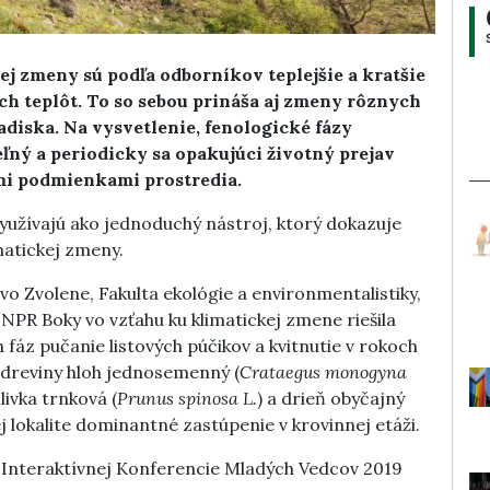
 zmeny sú podľa odborníkov teplejšie a kratšie
h teplôt. To so sebou prináša aj zmeny rôznych
diska. Na vysvetlenie, fenologické fázy
ný a periodicky sa opakujúci životný prejav
ími podmienkami prostredia.
využívajú ako jednoduchý nástroj, ktorý dokazuje
matickej zmeny.
vo Zvolene, Fakulta ekológie a environmentalistiky,
NPR Boky vo vzťahu ku klimatickej zmene riešila
fáz pučanie listových púčikov a kvitnutie v rokoch
 dreviny hloh jednosemenný (
Crataegus monogyna
 slivka trnková (
Prunus spinosa L.
) a drieň obyčajný
 lokalite dominantné zastúpenie v krovinnej etáži.
a Interaktívnej Konferencie Mladých Vedcov 2019