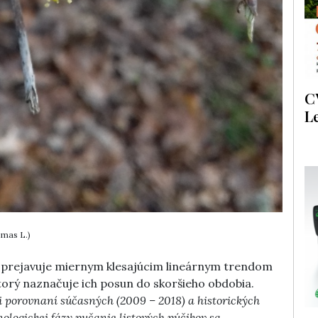
C
L
 mas L.)
y prejavuje miernym klesajúcim lineárnym trendom
torý naznačuje ich posun do skoršieho obdobia.
ri porovnaní súčasných (2009 – 2018) a historických
nologickej fázy pučanie listových púčikov sa