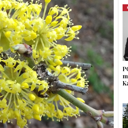
P
m
K