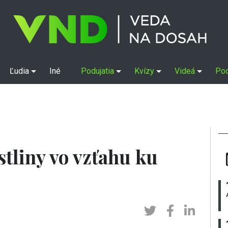
Ľudia
Iné
Podujatia
Kvízy
Videá
Po
stliny vo vzťahu ku