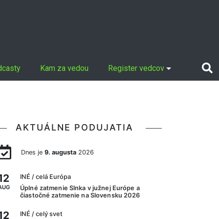
dcasty
Kam za vedou
Register vedcov
AKTUÁLNE PODUJATIA
Dnes je
9. augusta
2026
12
INÉ
/ celá Európa
AUG
Úplné zatmenie Slnka v južnej Európe a
čiastočné zatmenie na Slovensku 2026
12
INÉ
/ celý svet