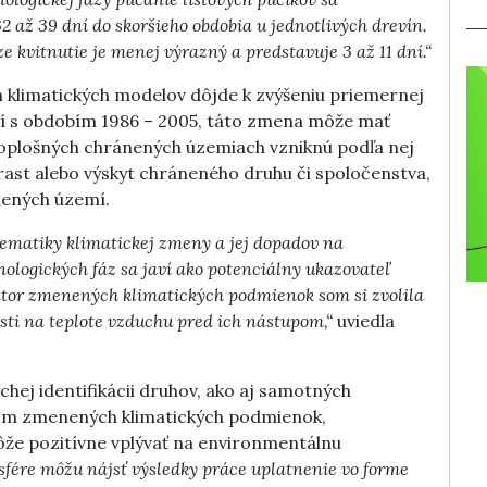
2 až 39 dní do skoršieho obdobia u jednotlivých drevín.
ze kvitnutie je menej výrazný a predstavuje 3 až 11 dní.“
h klimatických modelov dôjde k zvýšeniu priemernej
ní s obdobím 1986 – 2005, táto zmena môže mať
oplošných chránených územiach vzniknú podľa nej
ast alebo výskyt chráneného druhu či spoločenstva,
ených území.
lematiky klimatickej zmeny a jej dopadov na
ologických fáz sa javí ako potenciálny ukazovateľ
átor zmenených klimatických podmienok som si zvolila
osti na teplote vzduchu pred ich nástupom,“
uviedla
hej identifikácii druhov, ako aj samotných
om zmenených klimatických podmienok,
že pozitívne vplývať na environmentálnu
sfére môžu nájsť výsledky práce uplatnenie vo forme