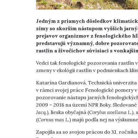
Jedným z priamych dôsledkov klimatickej
zimy so skorším nástupom vyšších jarnýc
prejavov organizmov z fenologického hľa
predstavujú významný, dobre pozorovateľ
rastlín a živočíchov súvisiaci s vonkajš
Vedci tak fenologické pozorovania rastlín 
zmeny v ekológii rastlín v podmienkach kli
Katarína Gardianová, Technická univerzita 
v rámci svojej práce Fenologické pomery v 
pozorovanie nástupu jarných fenologických 
2009 – 2018 na území NPR Boky. Sledované
Jacq.
), lieska obyčajná (
Corylus avellana L.
),
(
Cornus mas L.
) majú podľa nej na výskumnej
Zapojila sa so svojou prácou do XI. ročník