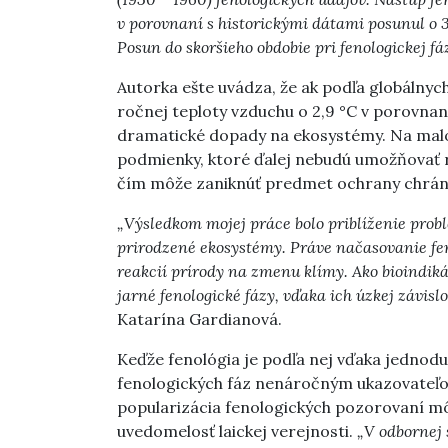
v porovnaní s historickými dátami posunul o 3
Posun do skoršieho obdobie pri fenologickej fá
Autorka ešte uvádza, že ak podľa globálnyc
ročnej teploty vzduchu o 2,9 °C v porovna
dramatické dopady na ekosystémy. Na mal
podmienky, ktoré ďalej nebudú umožňovať r
čím môže zaniknúť predmet ochrany chrán
„Výsledkom mojej práce bolo priblíženie prob
prirodzené ekosystémy. Práve načasovanie fen
reakcií prírody na zmenu klímy. Ako bioindik
jarné fenologické fázy, vďaka ich úzkej závisl
Katarína Gardianová.
Keďže fenológia je podľa nej vďaka jednoduc
fenologických fáz nenáročným ukazovateľ
popularizácia fenologických pozorovaní mô
uvedomelosť laickej verejnosti.
„V odbornej 