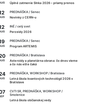
AUG
Úplné zatmenie Slnka 2026 – priamy prenos
12
PREDNÁŠKA
/ Senec
AUG
Novinky z CERN-u
12
INÉ
/ celý svet
AUG
Perzeidy 2026
19
PREDNÁŠKA
/ Senec
AUG
Program ARTEMIS
20
PREDNÁŠKA
/ Bratislava
AUG
Asteroidy a planetárna obrana: čo dnes vieme
a čo nás ešte čaká
24
PREDNÁŠKA, WORKSHOP
/ Bratislava
AUG
Letná škola kvantových technológií 2026 v
Bratislave
07
CVTI SR, PREDNÁŠKA, WORKSHOP
/
Smolenice
SEP
Letná škola občianskej vedy