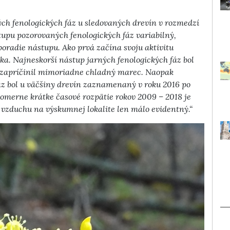
ch fenologických fáz u sledovaných drevín v rozmedzí
tupu pozorovaných fenologických fáz variabilný,
poradie nástupu. Ako prvá začína svoju aktivitu
ska. Najneskorší nástup jarných fenologických fáz bol
zapríčinil mimoriadne chladný marec. Naopak
z bol u väčšiny drevín zaznamenaný v roku 2016 po
omerne krátke časové rozpätie rokov 2009 – 2018 je
 vzduchu na výskumnej lokalite len málo evidentný.“