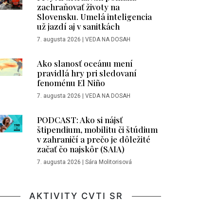
zachraňovať životy na
Slovensku. Umelá inteligencia
už jazdí aj v sanitkách
7. augusta 2026
|
VEDA NA DOSAH
Ako slanosť oceánu mení
pravidlá hry pri sledovaní
fenoménu El Niño
7. augusta 2026
|
VEDA NA DOSAH
PODCAST: Ako si nájsť
štipendium, mobilitu či štúdium
v zahraničí a prečo je dôležité
začať čo najskôr (SAIA)
7. augusta 2026
|
Sára Molitorisová
AKTIVITY CVTI SR