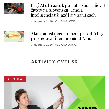
Prvý AI ultrazvuk pomáha zachraňovať
životy na Slovensku. Umelá
inteligencia už jazdí aj v sanitkách
7. augusta 2026
|
VEDA NA DOSAH
Ako slanosť oceánu mení pravidlá hry
pri sledovaní fenoménu El Niño
7. augusta 2026
|
VEDA NA DOSAH
AKTIVITY CVTI SR
KULTÚRA