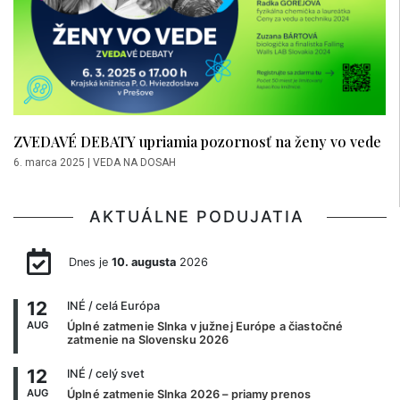
ZVEDAVÉ DEBATY upriamia pozornosť na ženy vo vede
6. marca 2025
|
VEDA NA DOSAH
AKTUÁLNE PODUJATIA
Dnes je
10. augusta
2026
12
INÉ
/ celá Európa
AUG
Úplné zatmenie Slnka v južnej Európe a čiastočné
zatmenie na Slovensku 2026
12
INÉ
/ celý svet
AUG
Úplné zatmenie Slnka 2026 – priamy prenos