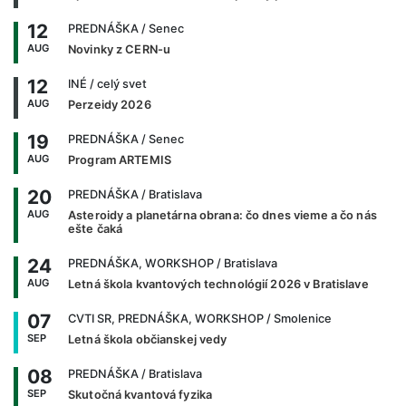
12
PREDNÁŠKA
/ Senec
AUG
Novinky z CERN-u
12
INÉ
/ celý svet
AUG
Perzeidy 2026
19
PREDNÁŠKA
/ Senec
AUG
Program ARTEMIS
20
PREDNÁŠKA
/ Bratislava
AUG
Asteroidy a planetárna obrana: čo dnes vieme a čo nás
ešte čaká
24
PREDNÁŠKA, WORKSHOP
/ Bratislava
AUG
Letná škola kvantových technológií 2026 v Bratislave
07
CVTI SR, PREDNÁŠKA, WORKSHOP
/ Smolenice
SEP
Letná škola občianskej vedy
08
PREDNÁŠKA
/ Bratislava
SEP
Skutočná kvantová fyzika