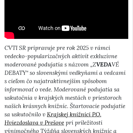
CVTI SR pripravuje pre rok 2025 v rámci
vedecko-popularizačných aktivít exkluzívne
moderované podujatia s názvom „Z
VEDA
VÉ
DEBATY“ so slovenskými vedkyňami a vedcami
s cieľom čo najatraktívnejším spôsobom
informovať o vede. Moderované podujatia sa
uskutočnia v krajských mestách v priestoroch
našich krásnych knižníc. Štartovacie podujatie
sa uskutočnilo v
Krajskej knižnici P.O.
Hviezdoslava v Prešove
pri príležitosti
výnimočného Týždňa slovenských knižníc a