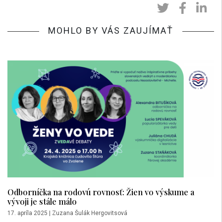
MOHLO BY VÁS ZAUJÍMAŤ
Odborníčka na rodovú rovnosť: Žien vo výskume a
vývoji je stále málo
17. apríla 2025
|
Zuzana Šulák Hergovitsová