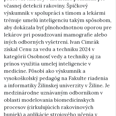
včasnej detekcii rakoviny. Špičkový
výskumník v spolupráci s tímom a lekármi
trénuje umelú inteligenciu takým spôsobom,
aby dokázala byť plnohodnotnou oporou pre
lekárov pri posudzovaní mamografie alebo
iných odborných vyšetrení. Ivan Cimrák
získal Cenu za vedu a techniku 2024 v
kategórii Osobnosť vedy a techniky aj za
prínos využitia umelej inteligencie v
medicíne. Pôsobí ako výskumník a
vysokoškolský pedagóg na Fakulte riadenia
a informatiky Žilinskej univerzity v Žiline. Je
medzinárodne uznávaným odborníkom v
oblasti modelovania biomedicínskych
procesov (cirkulujúcich rakovinových
buniek) a aplikácie strojového učenia v