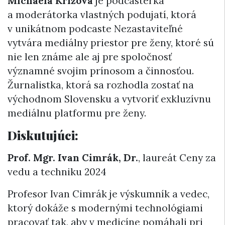
Michaela Krížová
je podcasterka
a moderátorka vlastných podujatí, ktorá
v unikátnom podcaste Nezastaviteľné
vytvára mediálny priestor pre ženy, ktoré sú
nie len známe ale aj pre spoločnosť
významné svojim prínosom a činnosťou.
Žurnalistka, ktorá sa rozhodla zostať na
východnom Slovensku a vytvoriť exkluzívnu
mediálnu platformu pre ženy.
Diskutujúci:
Prof. Mgr. Ivan Cimrák, Dr.
, laureát Ceny za
vedu a techniku 2024
Profesor Ivan Cimrák je výskumník a vedec,
ktorý dokáže s modernými technológiami
pracovať tak, aby v medicíne pomáhali pri