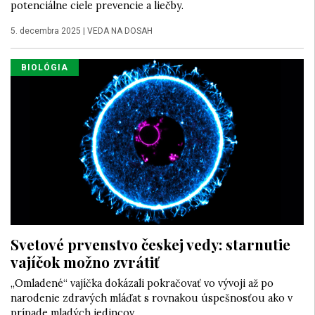
potenciálne ciele prevencie a liečby.
5. decembra 2025
|
VEDA NA DOSAH
BIOLÓGIA
Svetové prvenstvo českej vedy: starnutie
vajíčok možno zvrátiť
„Omladené“ vajíčka dokázali pokračovať vo vývoji až po
narodenie zdravých mláďat s rovnakou úspešnosťou ako v
prípade mladých jedincov.