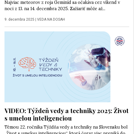
Najviac meteorov z roja Geminíd sa očakáva cez víkend v
noci z 13. na 14. decembra 2025. Zažiariť môže až...
9. decembra 2025
|
VEDA NA DOSAH
VIDEO: Týždeň vedy a techniky 2025: Život
s umelou inteligenciou
Témou 22. ročníka Týždňa vedy a techniky na Slovensku bol
„Život s umelou inteligenciou“, ktorá čoraz viac preniká do