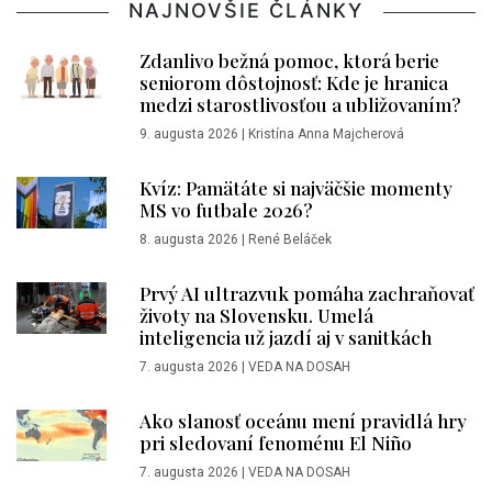
NAJNOVŠIE ČLÁNKY
Zdanlivo bežná pomoc, ktorá berie
seniorom dôstojnosť: Kde je hranica
medzi starostlivosťou a ubližovaním?
9. augusta 2026
|
Kristína Anna Majcherová
Kvíz: Pamätáte si najväčšie momenty
MS vo futbale 2026?
8. augusta 2026
|
René Beláček
Prvý AI ultrazvuk pomáha zachraňovať
životy na Slovensku. Umelá
inteligencia už jazdí aj v sanitkách
7. augusta 2026
|
VEDA NA DOSAH
Ako slanosť oceánu mení pravidlá hry
pri sledovaní fenoménu El Niño
7. augusta 2026
|
VEDA NA DOSAH