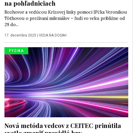
na pohľadniciach
Rozhovor s vedúcou Krízovej linky pomoci IPčka Veronikou
Tóthovou o prežívaní mileniálov – ľudí vo veku približne od
29 do...
17. decembra 2025
|
VEDA NA DOSAH
FYZIKA
Nová metóda vedcov z CEITEC prinútila
svetlo zmeniť pravidlá hry