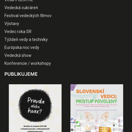
Vedecká cukráreň
Festival vedeckých filmov
Výstavy
Vedec roka SR
Týždeň vedy a techniky
Európska noc vedy
Vedecká show
Konferencie / workshopy
PUBLIKUJEME