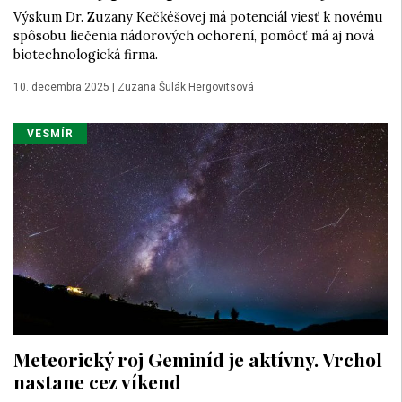
Výskum Dr. Zuzany Kečkéšovej má potenciál viesť k novému
spôsobu liečenia nádorových ochorení, pomôcť má aj nová
biotechnologická firma.
10. decembra 2025
|
Zuzana Šulák Hergovitsová
VESMÍR
Meteorický roj Geminíd je aktívny. Vrchol
nastane cez víkend