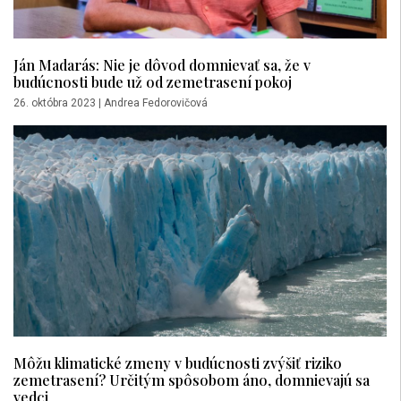
Ján Madarás: Nie je dôvod domnievať sa, že v
budúcnosti bude už od zemetrasení pokoj
26. októbra 2023
|
Andrea Fedorovičová
Môžu klimatické zmeny v budúcnosti zvýšiť riziko
zemetrasení? Určitým spôsobom áno, domnievajú sa
vedci