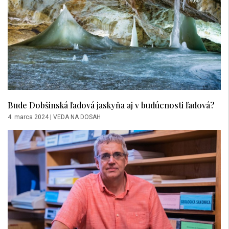
Bude Dobšinská ľadová jaskyňa aj v budúcnosti ľadová?
4. marca 2024
|
VEDA NA DOSAH