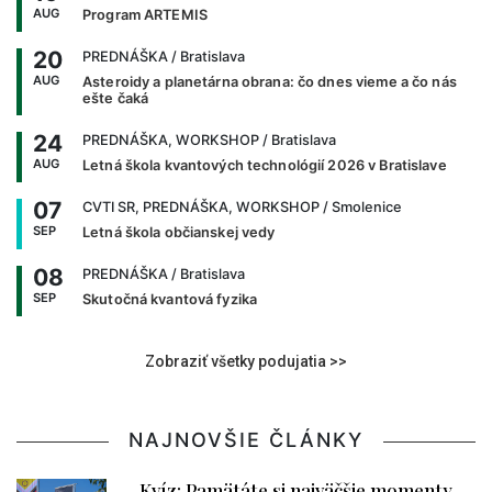
AUG
Program ARTEMIS
20
PREDNÁŠKA
/ Bratislava
AUG
Asteroidy a planetárna obrana: čo dnes vieme a čo nás
ešte čaká
24
PREDNÁŠKA, WORKSHOP
/ Bratislava
AUG
Letná škola kvantových technológií 2026 v Bratislave
07
CVTI SR, PREDNÁŠKA, WORKSHOP
/ Smolenice
SEP
Letná škola občianskej vedy
08
PREDNÁŠKA
/ Bratislava
SEP
Skutočná kvantová fyzika
Zobraziť všetky podujatia >>
NAJNOVŠIE ČLÁNKY
Kvíz: Pamätáte si najväčšie momenty