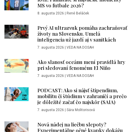
MS vo futbale 2026?
8. augusta 2026
|
René Beláček
Prvý AI ultrazvuk pomáha zachraňovať
životy na Slovensku. Umelá
inteligencia už jazdí aj v sanitkách
7. augusta 2026
|
VEDA NA DOSAH
Ako slanosť oceánu mení pravidlá hry
pri sledovaní fenoménu El Niño
7. augusta 2026
|
VEDA NA DOSAH
PODCAST: Ako si nájsť štipendium,
mobilitu či štúdium v zahraničí a prečo
je dôležité začať čo najskôr (SAIA)
7. augusta 2026
|
Sára Molitorisová
Nová nádej na liečbu slepoty?
Experimentálne očné kvapky dokážu