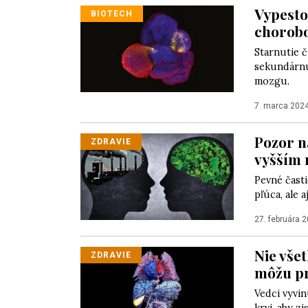
Vypesto
BIOTECH
chorobo
Starnutie č
sekundárnu
mozgu.
7. marca 202
Pozor n
ZDRAVIE
vyšším 
Pevné časti
pľúca, ale 
27. februára 
Nie vše
ZDRAVIE
môžu pr
Vedci vyvi