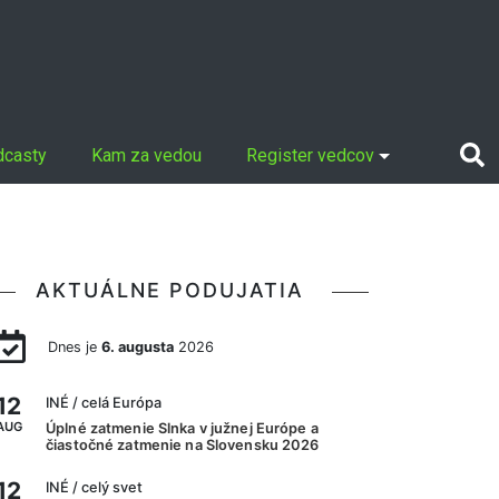
dcasty
Kam za vedou
Register vedcov
AKTUÁLNE PODUJATIA
Dnes je
6. augusta
2026
12
INÉ
/ celá Európa
AUG
Úplné zatmenie Slnka v južnej Európe a
čiastočné zatmenie na Slovensku 2026
12
INÉ
/ celý svet