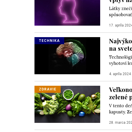
Látky zneč
spôsobovať
17. apríla 202
Najvýko
TECHNIKA
na svet
Technológi
vyhotoví le
4. apríla 2024
Veľkono
ZDRAVIE
zelené 
V tento deň
kapusty. Ze
28. marca 20