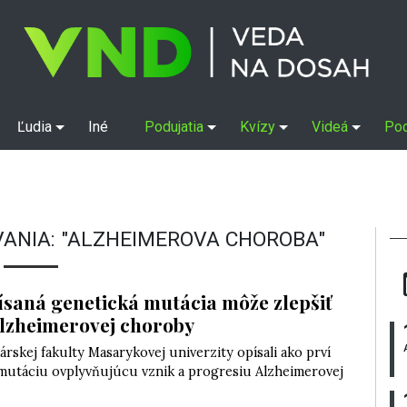
Ľudia
Iné
Podujatia
Kvízy
Videá
Po
ANIA: "ALZHEIMEROVA CHOROBA"
saná genetická mutácia môže zlepšiť
Alzheimerovej choroby
árskej fakulty Masarykovej univerzity opísali ako prví
mutáciu ovplyvňujúcu vznik a progresiu Alzheimerovej