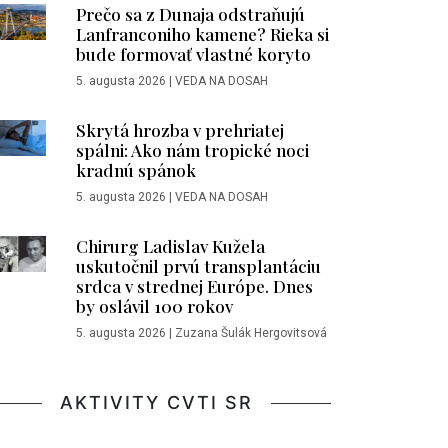
Prečo sa z Dunaja odstraňujú
Lanfranconiho kamene? Rieka si
bude formovať vlastné koryto
5. augusta 2026
|
VEDA NA DOSAH
Skrytá hrozba v prehriatej
spálni: Ako nám tropické noci
kradnú spánok
5. augusta 2026
|
VEDA NA DOSAH
Chirurg Ladislav Kužela
uskutočnil prvú transplantáciu
srdca v strednej Európe. Dnes
by oslávil 100 rokov
5. augusta 2026
|
Zuzana Šulák Hergovitsová
AKTIVITY CVTI SR