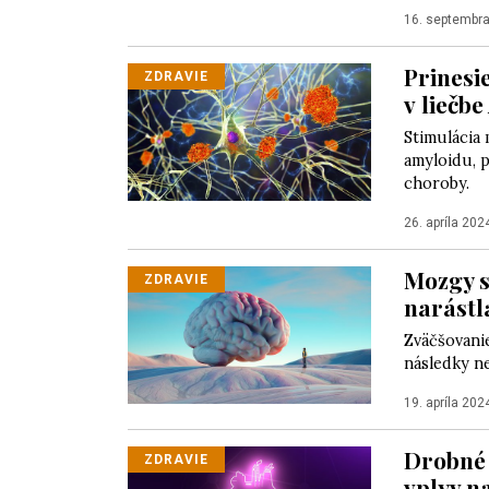
16. septembr
Prinesi
ZDRAVIE
v liečb
Stimulácia
amyloidu, 
choroby.
26. apríla 202
Mozgy s
ZDRAVIE
narástl
Zväčšovanie
následky n
19. apríla 202
Drobné 
ZDRAVIE
vplyv n