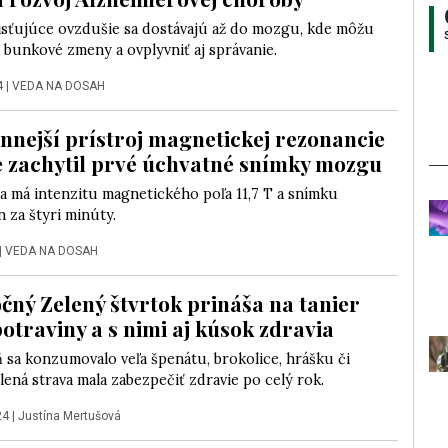
isťujúce ovzdušie sa dostávajú až do mozgu, kde môžu
 bunkové zmeny a ovplyvniť aj správanie.
4
|
VEDA NA DOSAH
nnejší prístroj magnetickej rezonancie
e zachytil prvé úchvatné snímky mozgu
a má intenzitu magnetického poľa 11,7 T a snímku
n za štyri minúty.
|
VEDA NA DOSAH
čný Zelený štvrtok prináša na tanier
potraviny a s nimi aj kúsok zdravia
 sa konzumovalo veľa špenátu, brokolice, hrášku či
lená strava mala zabezpečiť zdravie po celý rok.
24
|
Justína Mertušová