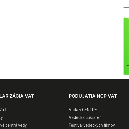
LARIZÁCIA VAT
PODUJATIA NCP VAT
VaT
Veda v CENTRE
ty
Vedecká cukráreň
ové centrá vedy
Festival vedeckých filmov