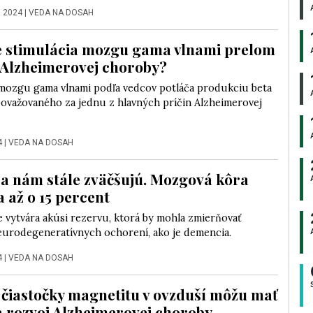
a 2024
|
VEDA NA DOSAH
e stimulácia mozgu gama vlnami prelom
e Alzheimerovej choroby?
 mozgu gama vlnami podľa vedcov potláča produkciu beta
považovaného za jednu z hlavných príčin Alzheimerovej
4
|
VEDA NA DOSAH
a nám stále zväčšujú. Mozgová kôra
a až o 15 percent
 vytvára akúsi rezervu, ktorá by mohla zmierňovať
eurodegeneratívnych ochorení, ako je demencia.
4
|
VEDA NA DOSAH
čiastočky magnetitu v ovzduší môžu mať
a rozvoj Alzheimerovej choroby