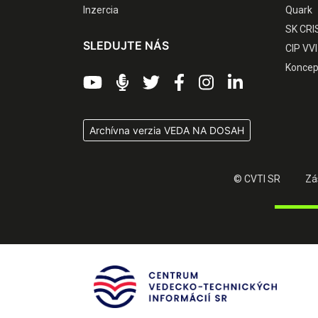
Inzercia
Quark
SK CRI
SLEDUJTE NÁS
CIP VVI
Koncep
Archívna verzia VEDA NA DOSAH
© CVTI SR
Zá