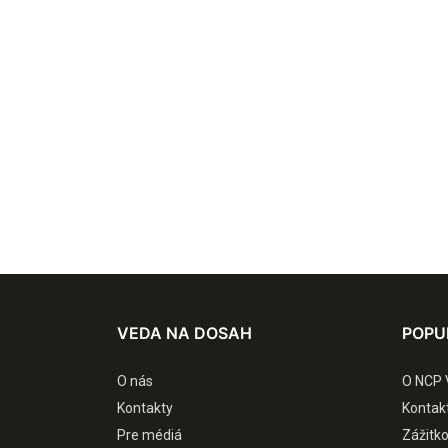
VEDA NA DOSAH
POPU
O nás
O NCP 
Kontakty
Kontak
Pre médiá
Zážitk