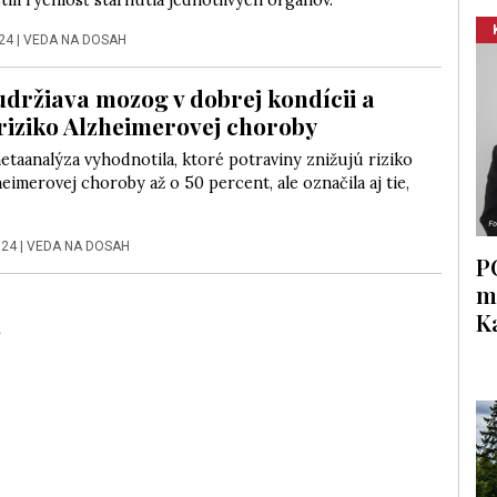
istili rýchlosť starnutia jednotlivých orgánov.
024
|
VEDA NA DOSAH
udržiava mozog v dobrej kondícii a
 riziko Alzheimerovej choroby
taanalýza vyhodnotila, ktoré potraviny znižujú riziko
eimerovej choroby až o 50 percent, ale označila aj tie,
024
|
VEDA NA DOSAH
P
m
K
»