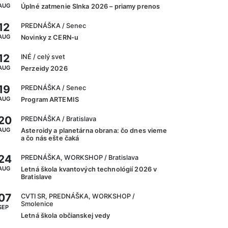
AUG
Úplné zatmenie Slnka 2026 – priamy prenos
12
PREDNÁŠKA
/ Senec
AUG
Novinky z CERN-u
12
INÉ
/ celý svet
AUG
Perzeidy 2026
19
PREDNÁŠKA
/ Senec
AUG
Program ARTEMIS
20
PREDNÁŠKA
/ Bratislava
AUG
Asteroidy a planetárna obrana: čo dnes vieme
a čo nás ešte čaká
24
PREDNÁŠKA, WORKSHOP
/ Bratislava
AUG
Letná škola kvantových technológií 2026 v
Bratislave
07
CVTI SR, PREDNÁŠKA, WORKSHOP
/
Smolenice
SEP
Letná škola občianskej vedy