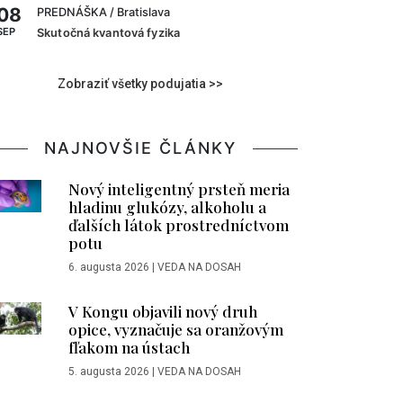
08
PREDNÁŠKA
/ Bratislava
SEP
Skutočná kvantová fyzika
Zobraziť všetky podujatia >>
NAJNOVŠIE ČLÁNKY
Nový inteligentný prsteň meria
hladinu glukózy, alkoholu a
ďalších látok prostredníctvom
potu
6. augusta 2026
|
VEDA NA DOSAH
V Kongu objavili nový druh
opice, vyznačuje sa oranžovým
fľakom na ústach
5. augusta 2026
|
VEDA NA DOSAH