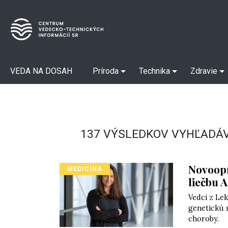
VEDA NA DOSAH
Príroda
Technika
Zdravie
137 VÝSLEDKOV VYHĽADÁV
Novoopí
MEDICÍNA
liečbu 
Vedci z Lek
genetickú 
choroby.