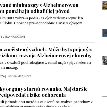
vané minimozgy s Alzheimerovou
u pomáhajú odhaliť jej pôvod
i imunita zohráva podľa českých vedcov zrejme len
 úlohu. Choroba pravdepodobne súvisí s vývojom
4
|
VEDA NA DOSAH
a znečistený vzduch. Môže byť spojený s
rizikom rozvoja Alzheimerovej choroby
ce v ovzduší pochádzajúce z emisií majú vplyv nielen na
aj na mozog.
2024
|
Justína Mertušová
tky orgány starnú rovnako. Najstaršie
edpovedať riziko ochorenia
nuli jednoduchú metódu založenú na analýze proteínov v