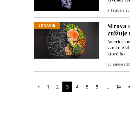
krvi, aby z
1. februára 2
Strava 
ZDRAVIE
znižuje
Americká me
vzniku Alzh
ktoré ho...
30. januára 2
«
1
2
3
4
5
6
…
14