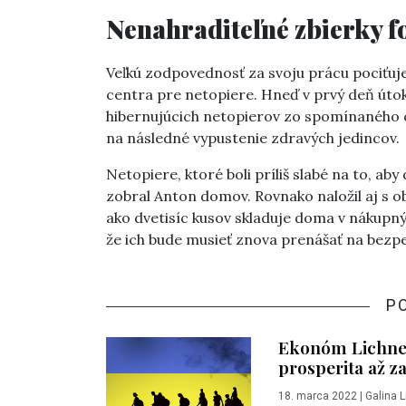
Nenahraditeľné zbierky fo
Veľkú zodpovednosť za svoju prácu pociťuje
centra pre netopiere. Hneď v prvý deň útok
hibernujúcich netopierov zo spomínaného ce
na následné vypustenie zdravých jedincov.
Netopiere, ktoré boli príliš slabé na to, aby
zobral Anton domov. Rovnako naložil aj s o
ako dvetisíc kusov skladuje doma v nákupný
že ich bude musieť znova prenášať na bezpe
P
Ekonóm Lichner:
prosperita až z
18. marca 2022
|
Galina 