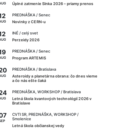
AUG
Úplné zatmenie Slnka 2026 – priamy prenos
12
PREDNÁŠKA
/ Senec
AUG
Novinky z CERN-u
12
INÉ
/ celý svet
AUG
Perzeidy 2026
19
PREDNÁŠKA
/ Senec
AUG
Program ARTEMIS
20
PREDNÁŠKA
/ Bratislava
AUG
Asteroidy a planetárna obrana: čo dnes vieme
a čo nás ešte čaká
24
PREDNÁŠKA, WORKSHOP
/ Bratislava
AUG
Letná škola kvantových technológií 2026 v
Bratislave
07
CVTI SR, PREDNÁŠKA, WORKSHOP
/
Smolenice
SEP
Letná škola občianskej vedy