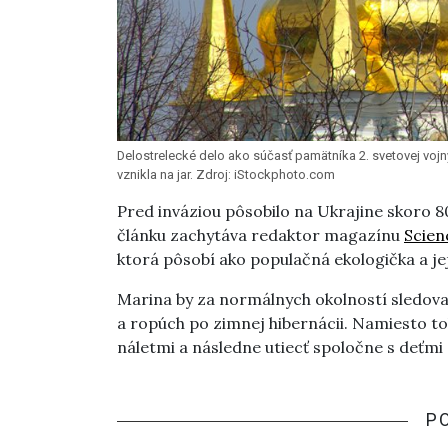
Delostrelecké delo ako súčasť pamätníka 2. svetovej vojn
vznikla na jar. Zdroj: iStockphoto.com
Pred inváziou pôsobilo na Ukrajine skoro 8
článku zachytáva redaktor magazínu
Scien
ktorá pôsobí ako populačná ekologička a je
Marina by za normálnych okolností sledoval
a ropúch po zimnej hibernácii. Namiesto t
náletmi a následne utiecť spoločne s deťmi
P