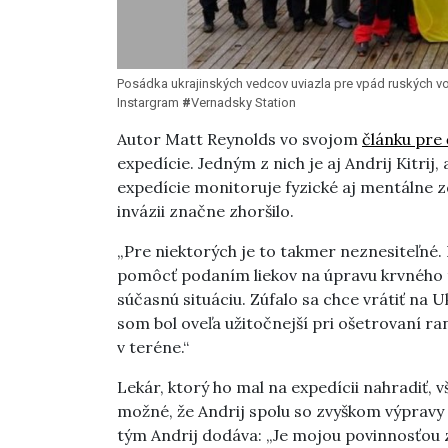
Posádka ukrajinských vedcov uviazla pre vpád ruských voj
Instargram
#
Vernadsky Station
Autor Matt Reynolds vo svojom
článku
pre 
expedície. Jedným z nich je aj Andrij Kitrij
expedície monitoruje fyzické aj mentálne zd
invázii značne zhoršilo.
„Pre niektorých je to takmer neznesiteľné. 
pomôcť podaním liekov na úpravu krvného t
súčasnú situáciu. Zúfalo sa chce vrátiť na 
som bol oveľa užitočnejší pri ošetrovaní r
v teréne.“
Lekár, ktorý ho mal na expedícii nahradiť, v
možné, že Andrij spolu so zvyškom výpravy z
tým Andrij dodáva: „Je mojou povinnosťou z