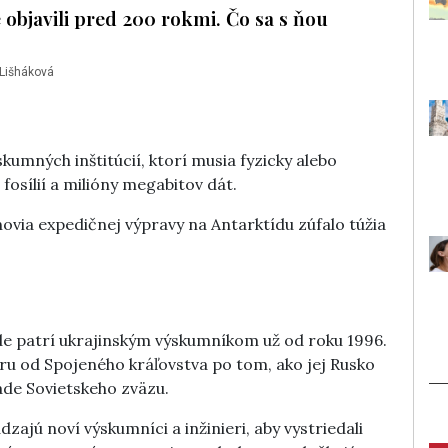
objavili pred 200 rokmi. Čo sa s ňou
 Lišháková
skumných inštitúcií, ktorí musia fyzicky alebo
fosílií a milióny megabitov dát.
novia expedičnej výpravy na Antarktídu zúfalo túžia
e patrí ukrajinským výskumníkom už od roku 1996.
bru od Spojeného kráľovstva po tom, ako jej Rusko
de Sovietskeho zväzu.
zajú noví výskumníci a inžinieri, aby vystriedali