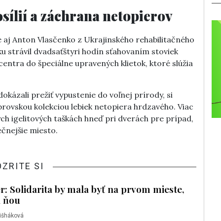
sílií a záchrana netopierov
 aj Anton Vlasčenko z Ukrajinského rehabilitačného
u strávil dvadsaťštyri hodín sťahovaním stoviek
ntra do špeciálne upravených klietok, ktoré slúžia
 dokázali prežiť vypustenie do voľnej prírody, si
brovskou kolekciou lebiek netopiera hrdzavého. Viac
ch igelitových taškách hneď pri dverách pre prípad,
čnejšie miesto.
OZRITE SI
 Solidarita by mala byť na prvom mieste,
a ňou
Lišháková