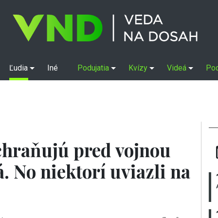
Ľudia
Iné
Podujatia
Kvízy
Videá
Po
achraňujú pred vojnou
. No niektorí uviazli na