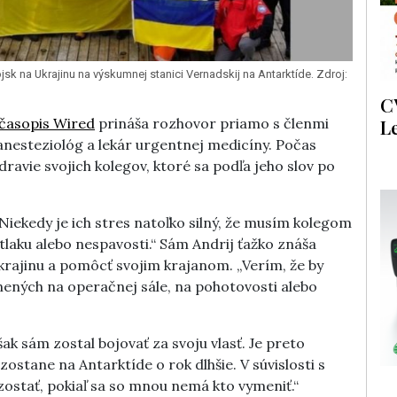
sk na Ukrajinu na výskumnej stanici Vernadskij na Antarktíde. Zdroj:
C
L
časopis Wired
prináša rozhovor priamo s členmi
, anesteziológ a lekár urgentnej medicíny. Počas
ravie svojich kolegov, ktoré sa podľa jeho slov po
Niekedy je ich stres natoľko silný, že musím kolegom
laku alebo nespavosti.“ Sám Andrij ťažko znáša
Ukrajinu a pomôcť svojim krajanom. „Verím, že by
anených na operačnej sále, na pohotovosti alebo
šak sám zostal bojovať za svoju vlasť. Je preto
ostane na Antarktíde o rok dlhšie. V súvislosti s
ostať, pokiaľ sa so mnou nemá kto vymeniť.“