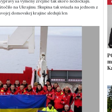
j výpravy sa výmeny zrejme tak skoro nedočkajú.
očilo na Ukrajinu. Skupina tak uviazla na jednom z
svojej domovskej krajine sledujú len
P
m
K