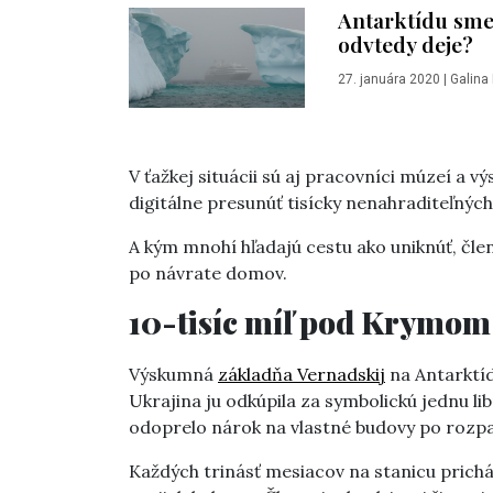
Antarktídu sme 
odvtedy deje?
27. januára 2020
|
Galina
V ťažkej situácii sú aj pracovníci múzeí a vý
digitálne presunúť tisícky nenahraditeľných 
A kým mnohí hľadajú cestu ako uniknúť, čle
po návrate domov.
10-tisíc míľ pod Krymom
Výskumná
základňa Vernadskij
na Antarktíd
Ukrajina ju odkúpila za symbolickú jednu li
odoprelo nárok na vlastné budovy po rozpa
Každých trinásť mesiacov na stanicu prichád