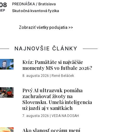
08
PREDNÁŠKA
/ Bratislava
SEP
Skutočná kvantová fyzika
Zobraziť všetky podujatia >>
NAJNOVŠIE ČLÁNKY
Kvíz: Pamätáte si najväčšie
momenty MS vo futbale 2026?
8. augusta 2026
|
René Beláček
Prvý AI ultrazvuk pomáha
zachraňovať životy na
Slovensku. Umelá inteligencia
už jazdí aj v sanitkách
7. augusta 2026
|
VEDA NA DOSAH
Ako slanosť oceánu mení