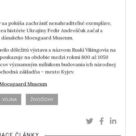
ý sa pokúša zachrániť nenahraditeľné exempláre,
ea histórie Ukrajiny Fedir Androščuk začal s
do dánskeho Moesgaard Museum.
vilo dôležitú výstavu s názvom Ruskí Vikingovia na
a poukazuje na obdobie medzi rokmi 800 až 1050
jincov významným míľnikom budovania ich národnej
 obchodná základňa – mesto Kyjev.
Moesgaard Museum
VOJNA
ŽIVOČÍCHY
IACE ČLÁNKY