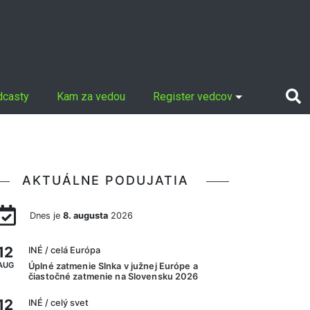
dcasty
Kam za vedou
Register vedcov
AKTUÁLNE PODUJATIA
Dnes je
8. augusta
2026
12
INÉ
/ celá Európa
AUG
Úplné zatmenie Slnka v južnej Európe a
čiastočné zatmenie na Slovensku 2026
12
INÉ
/ celý svet