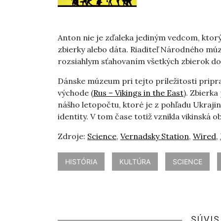
Anton nie je zďaleka jediným vedcom, ktor
zbierky alebo dáta. Riaditeľ Národného múz
rozsiahlym sťahovaním všetkých zbierok 
Dánske múzeum pri tejto príležitosti pripra
východe (
Rus – Vikings in the East
). Zbierk
nášho letopočtu, ktoré je z pohľadu Ukra
identity. V tom čase totiž vznikla vikinská
Zdroje:
Science
,
Vernadsky Station
,
Wired
,
HISTÓRIA
KULTÚRA
SCIENCE
SÚVIS