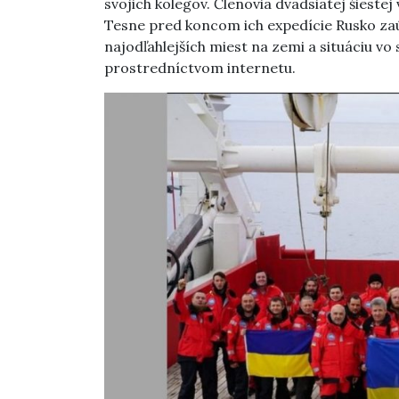
svojich kolegov. Členovia dvadsiatej šieste
Tesne pred koncom ich expedície Rusko zaút
najodľahlejších miest na zemi a situáciu vo 
prostredníctvom internetu.