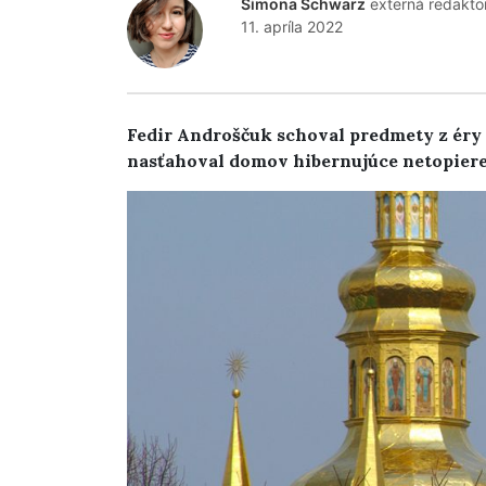
Simona Schwarz
externá redakto
11. apríla 2022
Fedir Androščuk schoval predmety z éry
nasťahoval domov hibernujúce netopiere