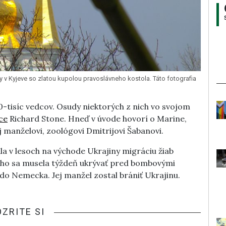
y v Kyjeve so zlatou kupolou pravoslávneho kostola. Táto fotografia
0-tisíc vedcov. Osudy niektorých z nich vo svojom
ce
Richard Stone. Hneď v úvode hovorí o Marine,
j manželovi, zoológovi Dmitrijovi Šabanovi.
a v lesoch na východe Ukrajiny migráciu žiab
oho sa musela týždeň ukrývať pred bombovými
 do Nemecka. Jej manžel zostal brániť Ukrajinu.
OZRITE SI