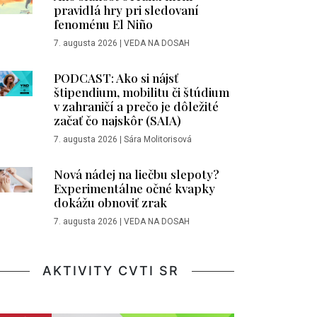
pravidlá hry pri sledovaní
fenoménu El Niño
7. augusta 2026
|
VEDA NA DOSAH
PODCAST: Ako si nájsť
štipendium, mobilitu či štúdium
v zahraničí a prečo je dôležité
začať čo najskôr (SAIA)
7. augusta 2026
|
Sára Molitorisová
Nová nádej na liečbu slepoty?
Experimentálne očné kvapky
dokážu obnoviť zrak
7. augusta 2026
|
VEDA NA DOSAH
AKTIVITY CVTI SR