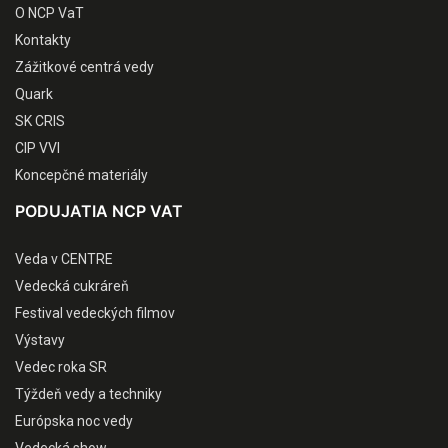
O NCP VaT
Kontakty
Zážitkové centrá vedy
Quark
SK CRIS
CIP VVI
Koncepčné materiály
PODUJATIA NCP VAT
Veda v CENTRE
Vedecká cukráreň
Festival vedeckých filmov
Výstavy
Vedec roka SR
Týždeň vedy a techniky
Európska noc vedy
Vedecká show