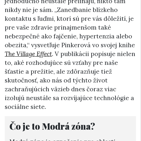
jednoducho neustále prelínajú, nikto tam
nikdy nie je sám. „Zanedbanie blízkeho
kontaktu s ľuďmi, ktorí sú pre vás dôležití, je
pre vaše zdravie prinajmenšom také
nebezpečné ako fajčenie, hypertenzia alebo
obezita,“ vysvetľuje Pinkerová vo svojej knihe
The Village Effect
. V publikácii popisuje nielen
to, aké rozhodujúce sú vzťahy pre naše
šťastie a prežitie, ale zdôrazňuje tiež
skutočnosť, ako nás od týchto život
zachraňujúcich väzieb dnes čoraz viac
izolujú neustále sa rozvíjajúce technológie a
sociálne siete.
Čo je to Modrá zóna?