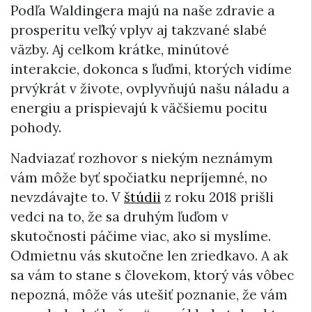
Podľa Waldingera majú na naše zdravie a
prosperitu veľký vplyv aj takzvané slabé
väzby. Aj celkom krátke, minútové
interakcie, dokonca s ľuďmi, ktorých vidíme
prvýkrát v živote, ovplyvňujú našu náladu a
energiu a prispievajú k väčšiemu pocitu
pohody.
Nadviazať rozhovor s niekým neznámym
vám môže byť spočiatku nepríjemné, no
nevzdávajte to. V
štúdii
z roku 2018 prišli
vedci na to, že sa druhým ľuďom v
skutočnosti páčime viac, ako si myslíme.
Odmietnu vás skutočne len zriedkavo. A ak
sa vám to stane s človekom, ktorý vás vôbec
nepozná, môže vás utešiť poznanie, že vám