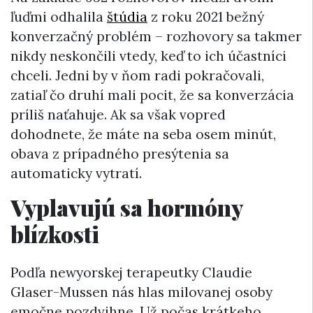
ľuďmi odhalila
štúdia
z roku 2021 bežný
konverzačný problém – rozhovory sa takmer
nikdy neskončili vtedy, keď to ich účastníci
chceli. Jedni by v ňom radi pokračovali,
zatiaľ čo druhí mali pocit, že sa konverzácia
príliš naťahuje. Ak sa však vopred
dohodnete, že máte na seba osem minút,
obava z prípadného presýtenia sa
automaticky vytratí.
Vyplavujú sa hormóny
blízkosti
Podľa newyorskej terapeutky Claudie
Glaser-Mussen nás hlas milovanej osoby
emočne pozdvihne. Už počas krátkeho