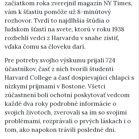
začiatkom roka zverejnil magazín NY Times,
vám k šťastiu pomôže už 8-minútový
rozhovor. Tvrdí to najdlhšia štúdia o
ľudskom šťastí na svete, ktorú v roku 1938
rozbehli vedci z Harvardu v snahe zistiť,
vďaka čomu sa človeku darí.
Pre potreby svojho výskumu prijali 724
účastníkov, časť z nich tvorili študenti
Harvard College a časť dospievajúci chlapci s
nízkymi príjmami v Bostone. Všetci
zúčastnení boli ochotní poskytovať vedcom
každé dva roky podrobné informácie o
svojich životoch, zverovali sa im so svojimi
problémami, rozprávali o prvých láskach i o
tom, ako napokon trávili posledné dni.