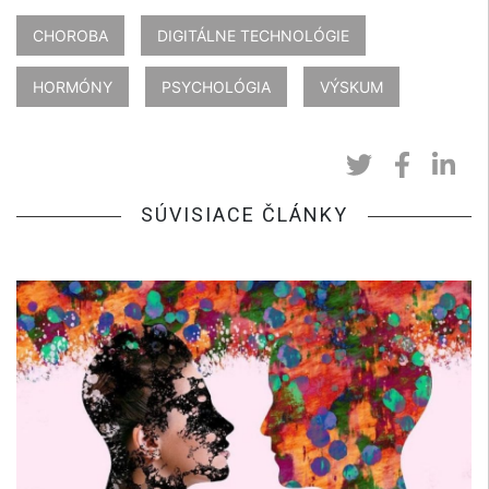
CHOROBA
DIGITÁLNE TECHNOLÓGIE
HORMÓNY
PSYCHOLÓGIA
VÝSKUM
SÚVISIACE ČLÁNKY