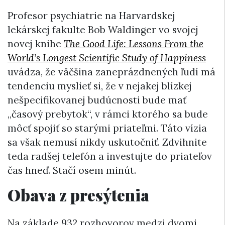
Profesor psychiatrie na Harvardskej
lekárskej fakulte Bob Waldinger vo svojej
novej knihe
The Good Life: Lessons From the
World’s Longest Scientific Study of Happiness
uvádza, že väčšina zaneprázdnených ľudí má
tendenciu myslieť si, že v nejakej blízkej
nešpecifikovanej budúcnosti bude mať
„časový prebytok“, v rámci ktorého sa bude
môcť spojiť so starými priateľmi. Táto vízia
sa však nemusí nikdy uskutočniť. Zdvihnite
teda radšej telefón a investujte do priateľov
čas hneď. Stačí osem minút.
Obava z presýtenia
Na základe 932 rozhovorov medzi dvomi