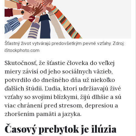
Šťastný život vytvárajú predovšetkým pevné vzťahy. Zdroj:
iStockphoto.com
Skutočnosť, že šťastie človeka do veľkej
miery závisí od jeho sociálnych väzieb,
potvrdilo do dnešného dňa už niekoľko
ďalších štúdií. Ľudia, ktorí udržiavajú živé
vzťahy so svojimi blízkymi, žijú dlhšie a sú
viac chránení pred stresom, depresiou a
zhoršením pamäti a jazyka.
Časový prebytok je ilúzia