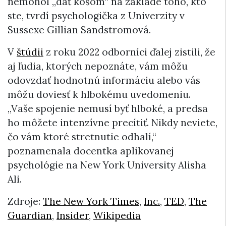
nemohol „dať košom“ na základe toho, kto
ste, tvrdí psychologička z Univerzity v
Sussexe Gillian Sandstromová.
V
štúdii
z roku 2022 odborníci ďalej zistili, že
aj ľudia, ktorých nepoznáte, vám môžu
odovzdať hodnotnú informáciu alebo vás
môžu doviesť k hlbokému uvedomeniu.
„Vaše spojenie nemusí byť hlboké, a predsa
ho môžete intenzívne precítiť. Nikdy neviete,
čo vám ktoré stretnutie odhalí,“
poznamenala docentka aplikovanej
psychológie na New York University Alisha
Ali.
Zdroje:
The New York Times
,
Inc.
,
TED
,
The
Guardian
,
Insider
,
Wikipedia