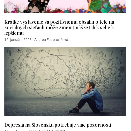
Krátke vystavenie sa pozitívnemu obsahu o tele na
sociálnych sieťach môže zmeniť náš vzťah k sebe k
lepšiemu
12. januára 2023
|
Andrea Fedorovičová
Depresia na Slovensku potrebuje viac pozornosti