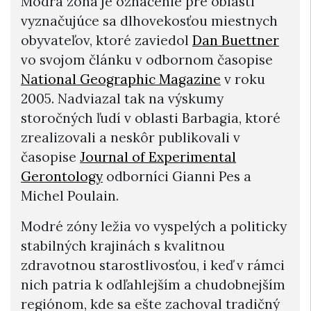
Modrá zóna je označenie pre oblasti
vyznačujúce sa dlhovekosťou miestnych
obyvateľov, ktoré zaviedol
Dan Buettner
vo svojom článku v odbornom časopise
National Geographic Magazine
v roku
2005. Nadviazal tak na výskumy
storočných ľudí v oblasti Barbagia, ktoré
zrealizovali a neskôr publikovali v
časopise
Journal of Experimental
Gerontology
odborníci Gianni Pes a
Michel Poulain.
Modré zóny ležia vo vyspelých a politicky
stabilných krajinách s kvalitnou
zdravotnou starostlivosťou, i keď v rámci
nich patria k odľahlejším a chudobnejším
regiónom, kde sa ešte zachoval tradičný