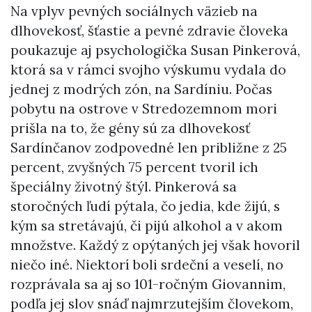
Na vplyv pevných sociálnych väzieb na
dlhovekosť, šťastie a pevné zdravie človeka
poukazuje aj psychologička Susan Pinkerová,
ktorá sa v rámci svojho výskumu vydala do
jednej z modrých zón, na Sardíniu. Počas
pobytu na ostrove v Stredozemnom mori
prišla na to, že gény sú za dlhovekosť
Sardínčanov zodpovedné len približne z 25
percent, zvyšných 75 percent tvoril ich
špeciálny životný štýl. Pinkerová sa
storočných ľudí pýtala, čo jedia, kde žijú, s
kým sa stretávajú, či pijú alkohol a v akom
množstve. Každý z opýtaných jej však hovoril
niečo iné. Niektorí boli srdeční a veselí, no
rozprávala sa aj so 101-ročným Giovannim,
podľa jej slov snáď najmrzutejším človekom,