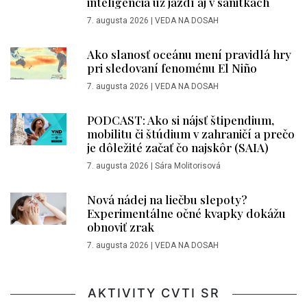
inteligencia už jazdí aj v sanitkách
7. augusta 2026
|
VEDA NA DOSAH
Ako slanosť oceánu mení pravidlá hry
pri sledovaní fenoménu El Niño
7. augusta 2026
|
VEDA NA DOSAH
PODCAST: Ako si nájsť štipendium,
mobilitu či štúdium v zahraničí a prečo
je dôležité začať čo najskôr (SAIA)
7. augusta 2026
|
Sára Molitorisová
Nová nádej na liečbu slepoty?
Experimentálne očné kvapky dokážu
obnoviť zrak
7. augusta 2026
|
VEDA NA DOSAH
AKTIVITY CVTI SR