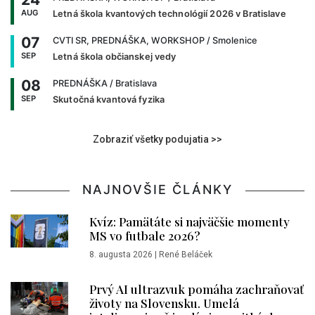
AUG
Letná škola kvantových technológií 2026 v Bratislave
07
CVTI SR, PREDNÁŠKA, WORKSHOP
/ Smolenice
SEP
Letná škola občianskej vedy
08
PREDNÁŠKA
/ Bratislava
SEP
Skutočná kvantová fyzika
Zobraziť všetky podujatia >>
NAJNOVŠIE ČLÁNKY
Kvíz: Pamätáte si najväčšie momenty
MS vo futbale 2026?
8. augusta 2026
|
René Beláček
Prvý AI ultrazvuk pomáha zachraňovať
životy na Slovensku. Umelá