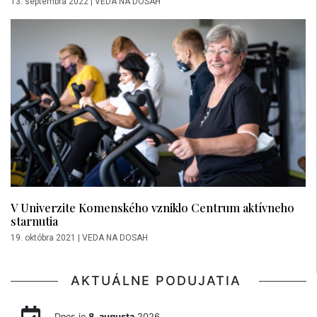
13. septembra 2022
|
VEDA NA DOSAH
V Univerzite Komenského vzniklo Centrum aktívneho
starnutia
19. októbra 2021
|
VEDA NA DOSAH
AKTUÁLNE PODUJATIA
Dnes je
8. augusta
2026