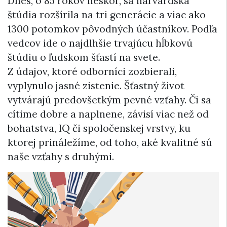
Dnes, o 85 rokov neskôr, sa harvardská
štúdia rozšírila na tri generácie a viac ako
1300 potomkov pôvodných účastníkov. Podľa
vedcov ide o najdlhšie trvajúcu hĺbkovú
štúdiu o ľudskom šťastí na svete.
Z údajov, ktoré odborníci zozbierali,
vyplynulo jasné zistenie. Šťastný život
vytvárajú predovšetkým pevné vzťahy. Či sa
cítime dobre a naplnene, závisí viac než od
bohatstva, IQ či spoločenskej vrstvy, ku
ktorej prináležíme, od toho, aké kvalitné sú
naše vzťahy s druhými.