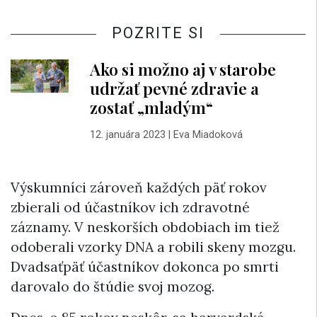
POZRITE SI
Ako si možno aj v starobe
udržať pevné zdravie a
zostať „mladým“
12. januára 2023
|
Eva Miadoková
Výskumníci zároveň každých päť rokov
zbierali od účastníkov ich zdravotné
záznamy. V neskorších obdobiach im tiež
odoberali vzorky DNA a robili skeny mozgu.
Dvadsaťpäť účastníkov dokonca po smrti
darovalo do štúdie svoj mozog.