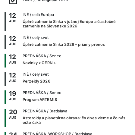
12
INÉ
/ celá Európa
AUG
Úplné zatmenie Slnka v južnej Európe a čiastočné
zatmenie na Slovensku 2026
12
INÉ
/ celý svet
AUG
Úplné zatmenie Slnka 2026 – priamy prenos
12
PREDNÁŠKA
/ Senec
AUG
Novinky z CERN-u
12
INÉ
/ celý svet
AUG
Perzeidy 2026
19
PREDNÁŠKA
/ Senec
AUG
Program ARTEMIS
20
PREDNÁŠKA
/ Bratislava
AUG
Asteroidy a planetárna obrana: čo dnes vieme a čo nás
ešte čaká
24
PREDNÁŠKA, WORKSHOP
/ Bratislava