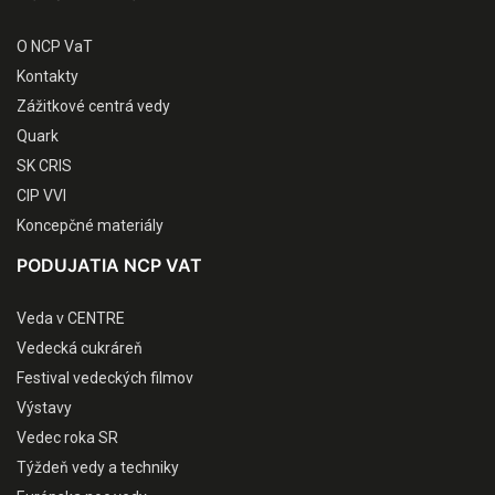
O NCP VaT
Kontakty
Zážitkové centrá vedy
Quark
SK CRIS
CIP VVI
Koncepčné materiály
PODUJATIA NCP VAT
Veda v CENTRE
Vedecká cukráreň
Festival vedeckých filmov
Výstavy
Vedec roka SR
Týždeň vedy a techniky