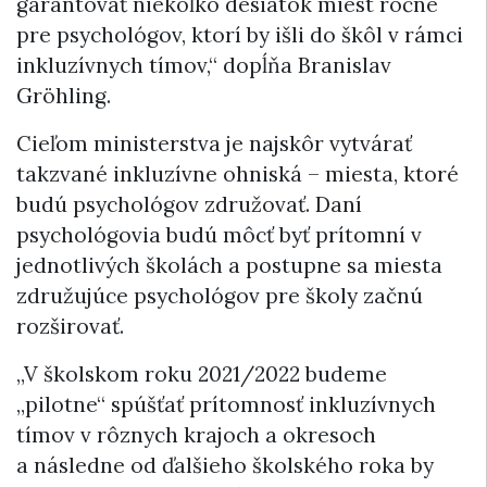
garantovať niekoľko desiatok miest ročne
pre psychológov, ktorí by išli do škôl v rámci
inkluzívnych tímov,“ dopĺňa Branislav
Gröhling.
Cieľom ministerstva je najskôr vytvárať
takzvané inkluzívne ohniská – miesta, ktoré
budú psychológov združovať. Daní
psychológovia budú môcť byť prítomní v
jednotlivých školách a postupne sa miesta
združujúce psychológov pre školy začnú
rozširovať.
„V školskom roku 2021/2022 budeme
„pilotne“ spúšťať prítomnosť inkluzívnych
tímov v rôznych krajoch a okresoch
a následne od ďalšieho školského roka by