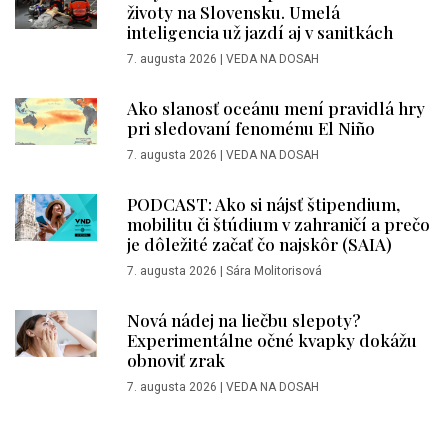
životy na Slovensku. Umelá
inteligencia už jazdí aj v sanitkách
7. augusta 2026
|
VEDA NA DOSAH
Ako slanosť oceánu mení pravidlá hry
pri sledovaní fenoménu El Niño
7. augusta 2026
|
VEDA NA DOSAH
PODCAST: Ako si nájsť štipendium,
mobilitu či štúdium v zahraničí a prečo
je dôležité začať čo najskôr (SAIA)
7. augusta 2026
|
Sára Molitorisová
Nová nádej na liečbu slepoty?
Experimentálne očné kvapky dokážu
obnoviť zrak
7. augusta 2026
|
VEDA NA DOSAH