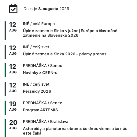
Dnes je
8. augusta
2026
12
INÉ
/ celá Európa
AUG
Úplné zatmenie Slnka v južnej Európe a čiastočné
zatmenie na Slovensku 2026
12
INÉ
/ celý svet
AUG
Úplné zatmenie Slnka 2026 – priamy prenos
12
PREDNÁŠKA
/ Senec
AUG
Novinky z CERN-u
12
INÉ
/ celý svet
AUG
Perzeidy 2026
19
PREDNÁŠKA
/ Senec
AUG
Program ARTEMIS
20
PREDNÁŠKA
/ Bratislava
AUG
Asteroidy a planetárna obrana: čo dnes vieme a čo nás
ešte čaká