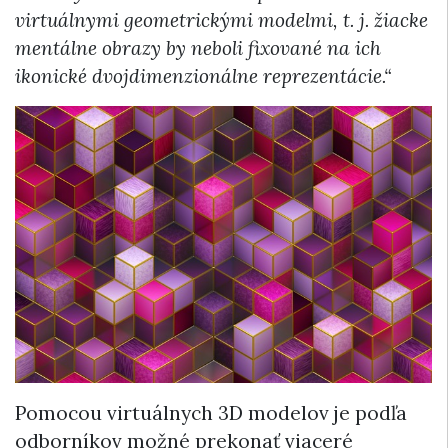
virtuálnymi geometrickými modelmi, t. j. žiacke
mentálne obrazy by neboli fixované na ich
ikonické dvojdimenzionálne reprezentácie.“
Pomocou virtuálnych 3D modelov je podľa
odborníkov možné prekonať viaceré