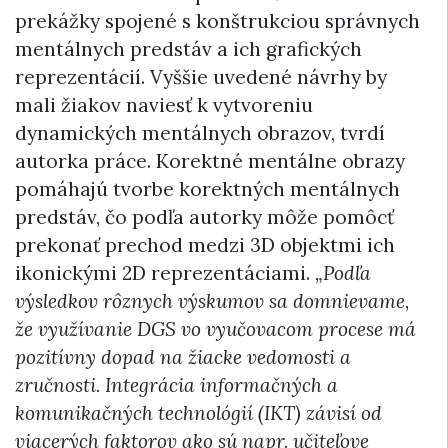
prekážky spojené s konštrukciou správnych
mentálnych predstáv a ich grafických
reprezentácií. Vyššie uvedené návrhy by
mali žiakov naviesť k vytvoreniu
dynamických mentálnych obrazov, tvrdí
autorka práce. Korektné mentálne obrazy
pomáhajú tvorbe korektných mentálnych
predstáv, čo podľa autorky môže pomôcť
prekonať prechod medzi 3D objektmi ich
ikonickými 2D reprezentáciami.
„Podľa
výsledkov rôznych výskumov sa domnievame,
že využívanie DGS vo vyučovacom procese má
pozitívny dopad na žiacke vedomosti a
zručnosti. Integrácia informačných a
komunikačných technológií (IKT) závisí od
viacerých faktorov ako sú napr. učiteľove