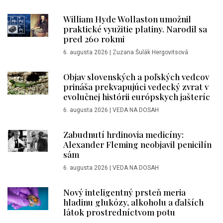
William Hyde Wollaston umožnil
praktické využitie platiny. Narodil sa
pred 260 rokmi
6. augusta 2026
|
Zuzana Šulák Hergovitsová
Objav slovenských a poľských vedcov
prináša prekvapujúci vedecký zvrat v
evolučnej histórii európskych jašteríc
6. augusta 2026
|
VEDA NA DOSAH
Zabudnutí hrdinovia medicíny:
Alexander Fleming neobjavil penicilín
sám
6. augusta 2026
|
VEDA NA DOSAH
Nový inteligentný prsteň meria
hladinu glukózy, alkoholu a ďalších
látok prostredníctvom potu