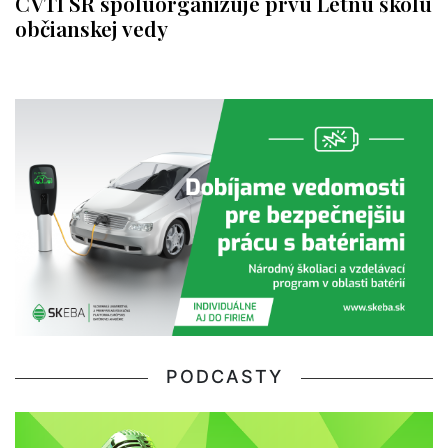
CVTI SR spoluorganizuje prvú Letnú školu
občianskej vedy
PODCASTY