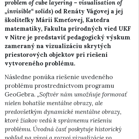
problem of cube layering – visualisation of
„invisible“ solids
) od Renáty Vágovej a jej
školiteľky Márii Kmeťovej, Katedra
matematiky, Fakulta prírodných vied UKF
v Nitre je predstaviť pedagogický výskum
zameraný na vizualizáciu skrytých
priestorových objektov pri riešení
vytvoreného problému.
Následne ponúka riešenie uvedeného
problému prostredníctvom programu
GeoGebra.
„Softvér nám umožňuje formovať
nielen bohatšie mentálne obrazy, ale
predovšetkým dynamické mentálne obrazy,
ktoré žiakov vedú k správnemu riešeniu
problému. Úvodná časť poskytuje historický
pohľad na vývoj a rozvoj vizualizácie vo