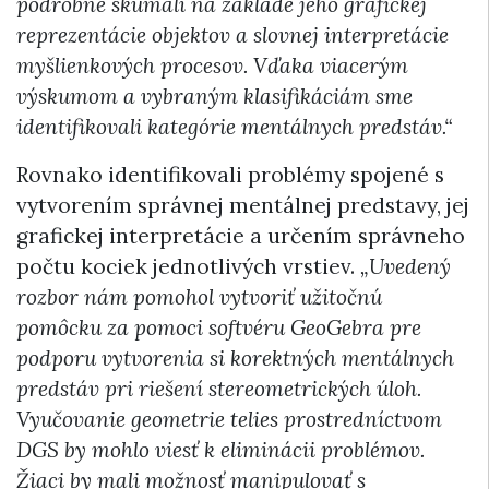
podrobne skúmali na základe jeho grafickej
reprezentácie objektov a slovnej interpretácie
myšlienkových procesov. Vďaka viacerým
výskumom a vybraným klasifikáciám sme
identifikovali kategórie mentálnych predstáv.“
Rovnako identifikovali problémy spojené s
vytvorením správnej mentálnej predstavy, jej
grafickej interpretácie a určením správneho
počtu kociek jednotlivých vrstiev.
„Uvedený
rozbor nám pomohol vytvoriť užitočnú
pomôcku za pomoci softvéru GeoGebra pre
podporu vytvorenia si korektných mentálnych
predstáv pri riešení stereometrických úloh.
Vyučovanie geometrie telies prostredníctvom
DGS by mohlo viesť k eliminácii problémov.
Žiaci by mali možnosť manipulovať s