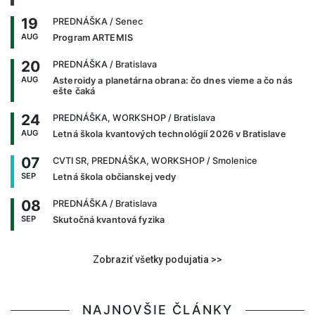
19
PREDNÁŠKA
/ Senec
AUG
Program ARTEMIS
20
PREDNÁŠKA
/ Bratislava
AUG
Asteroidy a planetárna obrana: čo dnes vieme a čo nás
ešte čaká
24
PREDNÁŠKA, WORKSHOP
/ Bratislava
AUG
Letná škola kvantových technológií 2026 v Bratislave
07
CVTI SR, PREDNÁŠKA, WORKSHOP
/ Smolenice
SEP
Letná škola občianskej vedy
08
PREDNÁŠKA
/ Bratislava
SEP
Skutočná kvantová fyzika
Zobraziť všetky podujatia >>
NAJNOVŠIE ČLÁNKY