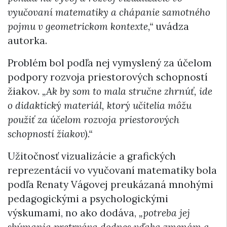
vyučovaní matematiky a chápanie samotného
pojmu v geometrickom kontexte,“
uvádza
autorka.
Problém bol podľa nej vymyslený za účelom
podpory rozvoja priestorových schopností
žiakov.
„Ak by som to mala stručne zhrnúť, ide
o didaktický materiál, ktorý učitelia môžu
použiť za účelom rozvoja priestorových
schopností žiakov).“
Užitočnosť vizualizácie a grafických
reprezentácií vo vyučovaní matematiky bola
podľa Renaty Vágovej preukázaná mnohými
pedagogickými a psychologickými
výskumami, no ako dodáva,
„potreba jej
skúmania pretrváva dodnes vďaka zmenám a