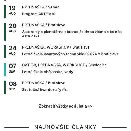
19
PREDNÁŠKA
/ Senec
AUG
Program ARTEMIS
20
PREDNÁŠKA
/ Bratislava
AUG
Asteroidy a planetárna obrana: čo dnes vieme a čo nás
ešte čaká
24
PREDNÁŠKA, WORKSHOP
/ Bratislava
AUG
Letná škola kvantových technológií 2026 v Bratislave
07
CVTI SR, PREDNÁŠKA, WORKSHOP
/ Smolenice
SEP
Letná škola občianskej vedy
08
PREDNÁŠKA
/ Bratislava
SEP
Skutočná kvantová fyzika
Zobraziť všetky podujatia >>
NAJNOVŠIE ČLÁNKY