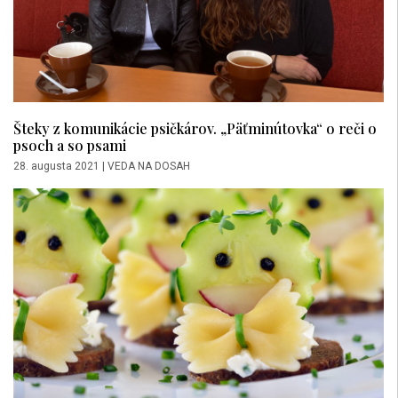
Šteky z komunikácie psičkárov. „Päťminútovka“ o reči o
psoch a so psami
28. augusta 2021
|
VEDA NA DOSAH