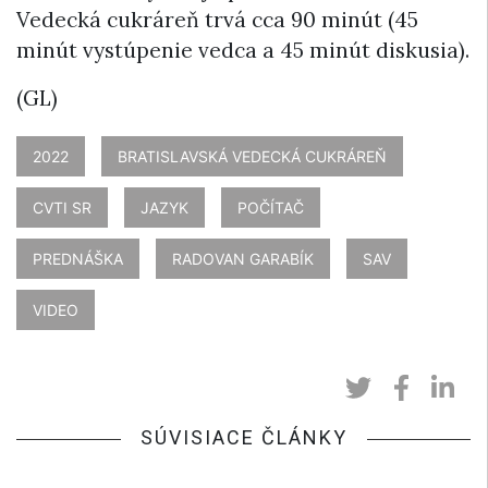
Vedecká cukráreň trvá cca 90 minút (45
minút vystúpenie vedca a 45 minút diskusia).
(GL)
2022
BRATISLAVSKÁ VEDECKÁ CUKRÁREŇ
CVTI SR
JAZYK
POČÍTAČ
PREDNÁŠKA
RADOVAN GARABÍK
SAV
VIDEO
SÚVISIACE ČLÁNKY