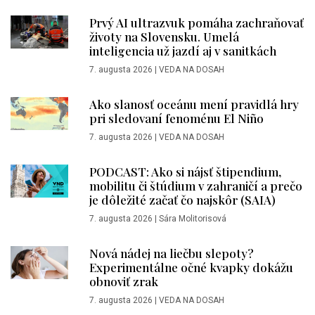
Prvý AI ultrazvuk pomáha zachraňovať
životy na Slovensku. Umelá
inteligencia už jazdí aj v sanitkách
7. augusta 2026
|
VEDA NA DOSAH
Ako slanosť oceánu mení pravidlá hry
pri sledovaní fenoménu El Niño
7. augusta 2026
|
VEDA NA DOSAH
PODCAST: Ako si nájsť štipendium,
mobilitu či štúdium v zahraničí a prečo
je dôležité začať čo najskôr (SAIA)
7. augusta 2026
|
Sára Molitorisová
Nová nádej na liečbu slepoty?
Experimentálne očné kvapky dokážu
obnoviť zrak
7. augusta 2026
|
VEDA NA DOSAH