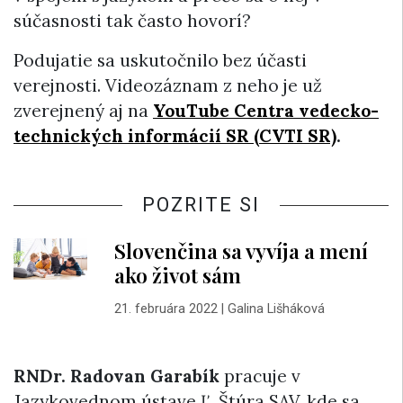
súčasnosti tak často hovorí?
Podujatie sa uskutočnilo bez účasti
verejnosti. Videozáznam z neho je už
zverejnený aj na
YouTube Centra vedecko-
technických informácií SR (CVTI SR)
.
POZRITE SI
Slovenčina sa vyvíja a mení
ako život sám
21. februára 2022
|
Galina Lišháková
RNDr. Radovan Garabík
pracuje v
Jazykovednom ústave Ľ. Štúra SAV, kde sa