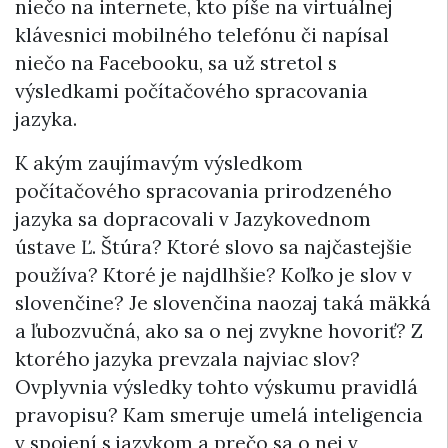
niečo na internete, kto píše na virtuálnej
klávesnici mobilného telefónu či napísal
niečo na Facebooku, sa už stretol s
výsledkami počítačového spracovania
jazyka.
K akým zaujímavým výsledkom
počítačového spracovania prirodzeného
jazyka sa dopracovali v Jazykovednom
ústave Ľ. Štúra? Ktoré slovo sa najčastejšie
používa? Ktoré je najdlhšie? Koľko je slov v
slovenčine? Je slovenčina naozaj taká mäkká
a ľubozvučná, ako sa o nej zvykne hovoriť? Z
ktorého jazyka prevzala najviac slov?
Ovplyvnia výsledky tohto výskumu pravidlá
pravopisu? Kam smeruje umelá inteligencia
v spojení s jazykom a prečo sa o nej v