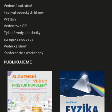
Vedecká cukráreň
Festival vedeckých filmov
Výstavy
Vedec roka SR
Týždeň vedy a techniky
Európska noc vedy
Vedecká show
Konferencie / workshopy
PUBLIKUJEME