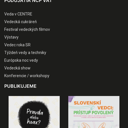
PODUJATIA NCP VAT
Veda v CENTRE
Vedecká cukráreň
Festival vedeckých filmov
Výstavy
Vedec roka SR
Týždeň vedy a techniky
Európska noc vedy
Vedecká show
Konferencie / workshopy
PUBLIKUJEME