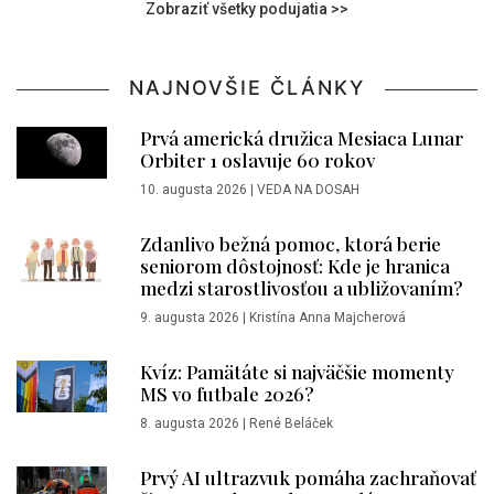
Zobraziť všetky podujatia >>
NAJNOVŠIE ČLÁNKY
Prvá americká družica Mesiaca Lunar
Orbiter 1 oslavuje 60 rokov
10. augusta 2026
|
VEDA NA DOSAH
Zdanlivo bežná pomoc, ktorá berie
seniorom dôstojnosť: Kde je hranica
medzi starostlivosťou a ubližovaním?
9. augusta 2026
|
Kristína Anna Majcherová
Kvíz: Pamätáte si najväčšie momenty
MS vo futbale 2026?
8. augusta 2026
|
René Beláček
Prvý AI ultrazvuk pomáha zachraňovať