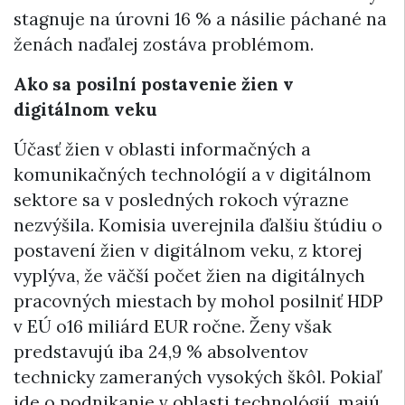
stagnuje na úrovni 16 % a násilie páchané na
ženách naďalej zostáva problémom.
Ako sa posilní postavenie žien v
digitálnom veku
Účasť žien v oblasti informačných a
komunikačných technológií a v digitálnom
sektore sa v posledných rokoch výrazne
nezvýšila. Komisia uverejnila ďalšiu štúdiu o
postavení žien v digitálnom veku, z ktorej
vyplýva, že väčší počet žien na digitálnych
pracovných miestach by mohol posilniť HDP
v EÚ o16 miliárd EUR ročne. Ženy však
predstavujú iba 24,9 % absolventov
technicky zameraných vysokých škôl. Pokiaľ
ide o podnikanie v oblasti technológií, majú