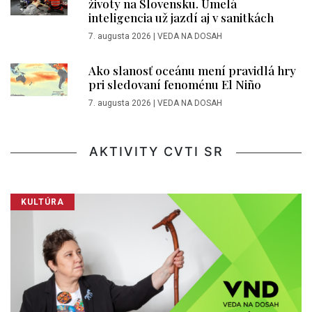
životy na Slovensku. Umelá
inteligencia už jazdí aj v sanitkách
7. augusta 2026
|
VEDA NA DOSAH
Ako slanosť oceánu mení pravidlá hry
pri sledovaní fenoménu El Niño
7. augusta 2026
|
VEDA NA DOSAH
AKTIVITY CVTI SR
KULTÚRA