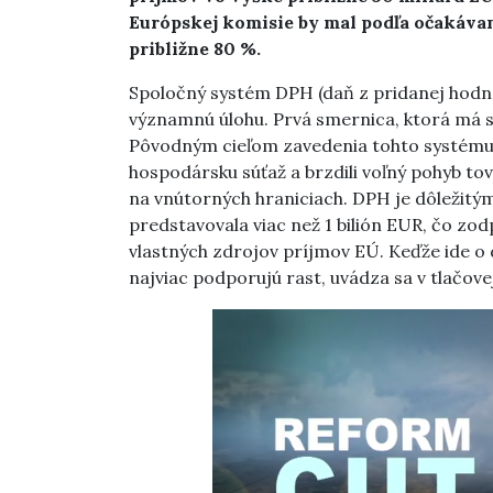
Európskej komisie by mal podľa očakáva
približne 80 %.
Spoločný systém DPH (daň z pridanej hod
významnú úlohu. Prvá smernica, ktorá má 
Pôvodným cieľom zavedenia tohto systému b
hospodársku súťaž a brzdili voľný pohyb to
na vnútorných hraniciach. DPH je dôležitý
predstavovala viac než 1 bilión EUR, čo zo
vlastných zdrojov príjmov EÚ. Keďže ide o
najviac podporujú rast, uvádza sa v tlačovej