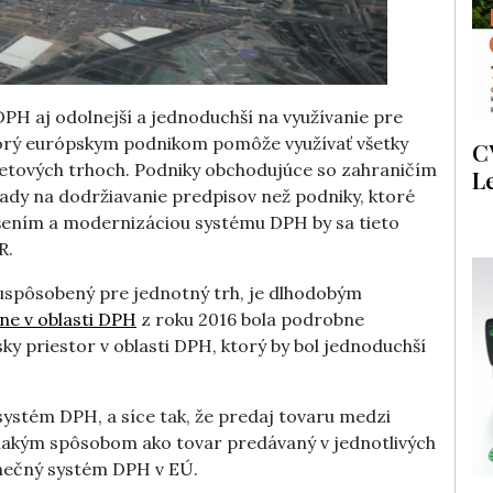
PH aj odolnejší a jednoduchší na využívanie pre
torý európskym podnikom pomôže využívať všetky
C
vetových trhoch. Podniky obchodujúce so zahraničím
L
lady na dodržiavanie predpisov než podniky, ktoré
ením a modernizáciou systému DPH by sa tieto
R.
uspôsobený pre jednotný trh, je dlhodobým
ne v oblasti DPH
z roku 2016 bola podrobne
ky priestor v oblasti DPH, ktorý by bol jednoduchší
ystém DPH, a síce tak, že predaj tovaru medzi
akým spôsobom ako tovar predávaný v jednotlivých
onečný systém DPH v EÚ.