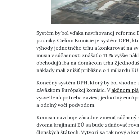
Systém by bol vďaka navrhovanej reforme D
podniky. Cieľom Komisie je systém DPH, k
výhody jednotného trhu a konkurovať na s
musia v súčasnosti znášať o 11 % vyššie nák
obchodujú iba na domácom trhu Zjednoduš
náklady mali znížiť približne o 1 miliardu EU
Konečný systém DPH, ktorý by bol vhodne 
záväzkom Európskej komisie. V
akčnom plá
vysvetlená potreba zaviesť jednotný európs
a odolný voči podvodom.
Komisia navrhuje zásadne zmeniť súčasný s
dvoma krajinami EÚ sa bude zdaňovať rovn
členských štátoch. Vytvorí sa tak nový a k