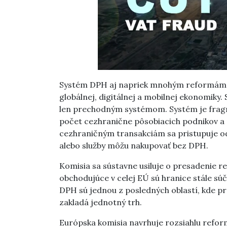
Systém DPH aj napriek mnohým reformám u
globálnej, digitálnej a mobilnej ekonomiky
len prechodným systémom. Systém je fragme
počet cezhranične pôsobiacich podnikov a
cezhraničným transakciám sa pristupuje od
alebo služby môžu nakupovať bez DPH.
Komisia sa sústavne usiluje o presadenie r
obchodujúce v celej EÚ sú hranice stále sú
DPH sú jednou z posledných oblastí, kde pr
zakladá jednotný trh.
Európska komisia navrhuje rozsiahlu refor