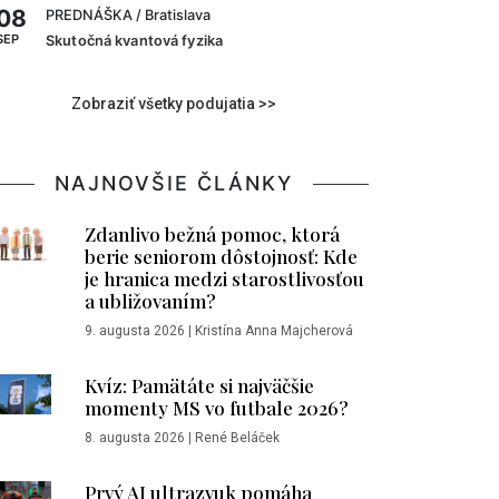
08
PREDNÁŠKA
/ Bratislava
SEP
Skutočná kvantová fyzika
Zobraziť všetky podujatia >>
NAJNOVŠIE ČLÁNKY
Zdanlivo bežná pomoc, ktorá
berie seniorom dôstojnosť: Kde
je hranica medzi starostlivosťou
a ubližovaním?
9. augusta 2026
|
Kristína Anna Majcherová
Kvíz: Pamätáte si najväčšie
momenty MS vo futbale 2026?
8. augusta 2026
|
René Beláček
Prvý AI ultrazvuk pomáha