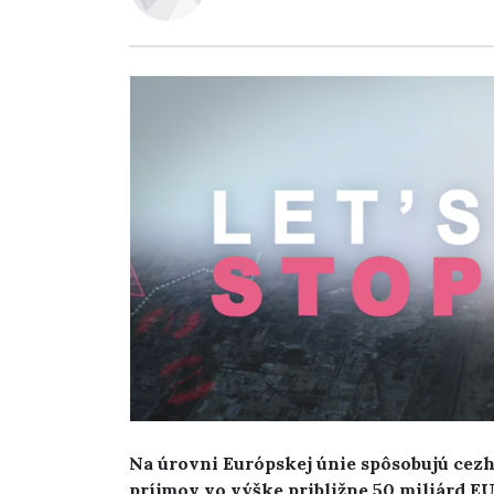
Na úrovni Európskej únie spôsobujú ce
príjmov vo výške približne 50 miliárd E