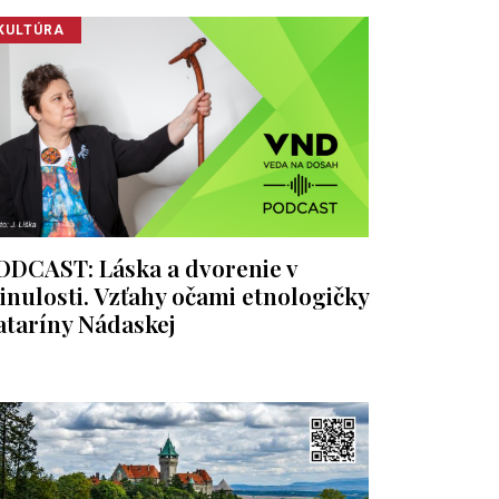
KULTÚRA
ODCAST: Láska a dvorenie v
inulosti. Vzťahy očami etnologičky
ataríny Nádaskej