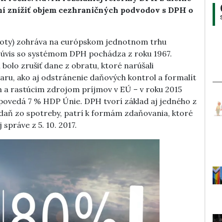
ní znížiť objem cezhraničných podvodov s DPH o
noty) zohráva na európskom jednotnom trhu
súvis so systémom DPH pochádza z roku 1967.
olo zrušiť dane z obratu, ktoré narúšali
varu, ako aj odstránenie daňových kontrol a formalít
m a rastúcim zdrojom príjmov v EÚ – v roku 2015
dpovedá 7 % HDP Únie. DPH tvorí základ aj jedného z
 daň zo spotreby, patrí k formám zdaňovania, ktoré
 správe z 5. 10. 2017.