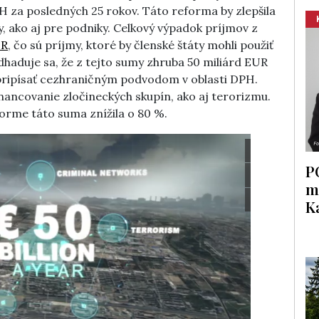
PH za posledných 25 rokov. Táto reforma by zlepšila
y, ako aj pre podniky. Celkový výpadok príjmov z
UR
, čo sú príjmy, ktoré by členské štáty mohli použiť
Odhaduje sa, že z tejto sumy zhruba 50 miliárd EUR
pripísať cezhraničným podvodom v oblasti DPH.
nancovanie zločineckých skupín, ako aj terorizmu.
orme táto suma znížila o 80 %.
P
m
K