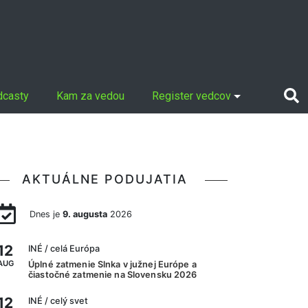
dcasty
Kam za vedou
Register vedcov
AKTUÁLNE PODUJATIA
Dnes je
9. augusta
2026
12
INÉ
/ celá Európa
AUG
Úplné zatmenie Slnka v južnej Európe a
čiastočné zatmenie na Slovensku 2026
12
INÉ
/ celý svet