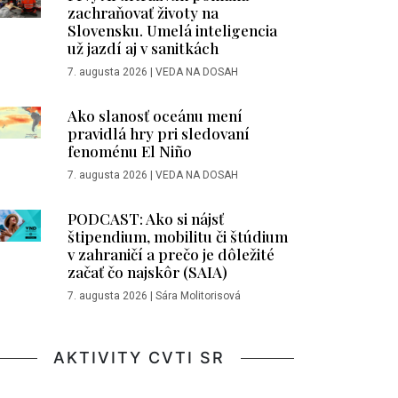
zachraňovať životy na
Slovensku. Umelá inteligencia
už jazdí aj v sanitkách
7. augusta 2026
|
VEDA NA DOSAH
Ako slanosť oceánu mení
pravidlá hry pri sledovaní
fenoménu El Niño
7. augusta 2026
|
VEDA NA DOSAH
PODCAST: Ako si nájsť
štipendium, mobilitu či štúdium
v zahraničí a prečo je dôležité
začať čo najskôr (SAIA)
7. augusta 2026
|
Sára Molitorisová
AKTIVITY CVTI SR