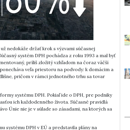
ž nedokáže držať krok s výzvami súčasnej
. Súčasný systém DPH pochádza z roku 1993 a mal byť
ntovaný, príliš zložitý vzhľadom na čoraz väčší
 ponecháva veľa priestoru na podvody: k domácim a
lišne, pričom v rámci jednotného trhu sa tovar
eformy systému DPH. Pokiaľ ide o DPH, pre podniky
časťou ich každodenného života. Súčasné pravidlá
ávo Únie nie je v súlade so zásadami, na ktorých sa
mu systému DPH v EÚ a predstavila plány na