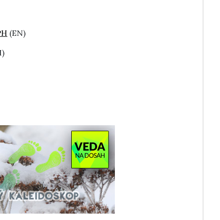
PH
(EN)
H)