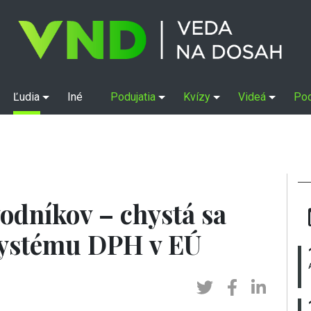
Ľudia
Iné
Podujatia
Kvízy
Videá
Po
odníkov – chystá sa
systému DPH v EÚ