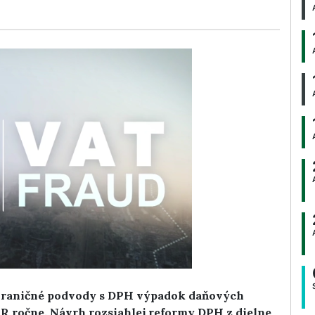
zhraničné podvody s DPH výpadok daňových
UR ročne. Návrh rozsiahlej reformy DPH z dielne