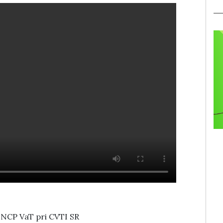
, NCP VaT pri CVTI SR