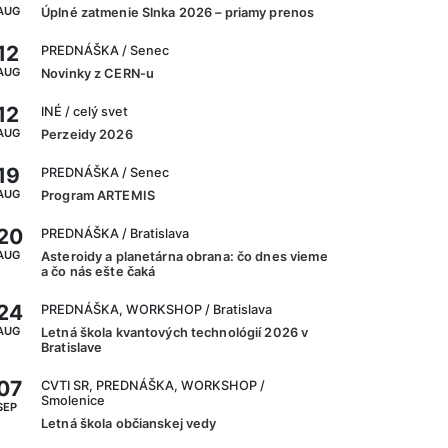
AUG
Úplné zatmenie Slnka 2026 – priamy prenos
12
PREDNÁŠKA
/ Senec
AUG
Novinky z CERN-u
12
INÉ
/ celý svet
AUG
Perzeidy 2026
19
PREDNÁŠKA
/ Senec
AUG
Program ARTEMIS
20
PREDNÁŠKA
/ Bratislava
AUG
Asteroidy a planetárna obrana: čo dnes vieme
a čo nás ešte čaká
24
PREDNÁŠKA, WORKSHOP
/ Bratislava
AUG
Letná škola kvantových technológií 2026 v
Bratislave
07
CVTI SR, PREDNÁŠKA, WORKSHOP
/
Smolenice
SEP
Letná škola občianskej vedy