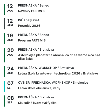
12
PREDNÁŠKA
/ Senec
AUG
Novinky z CERN-u
12
INÉ
/ celý svet
AUG
Perzeidy 2026
19
PREDNÁŠKA
/ Senec
AUG
Program ARTEMIS
20
PREDNÁŠKA
/ Bratislava
AUG
Asteroidy a planetárna obrana: čo dnes vieme a čo nás
ešte čaká
24
PREDNÁŠKA, WORKSHOP
/ Bratislava
AUG
Letná škola kvantových technológií 2026 v Bratislave
07
CVTI SR, PREDNÁŠKA, WORKSHOP
/ Smolenice
SEP
Letná škola občianskej vedy
08
PREDNÁŠKA
/ Bratislava
SEP
Skutočná kvantová fyzika