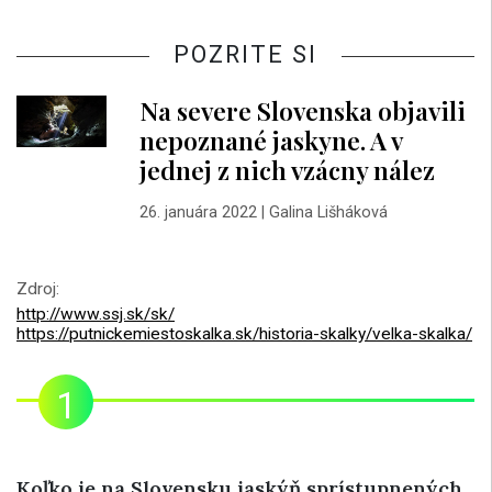
POZRITE SI
Na severe Slovenska objavili
nepoznané jaskyne. A v
jednej z nich vzácny nález
26. januára 2022
|
Galina Lišháková
Zdroj:
http://www.ssj.sk/sk/
https://putnickemiestoskalka.sk/historia-skalky/velka-skalka/
Koľko je na Slovensku jaskýň sprístupnených