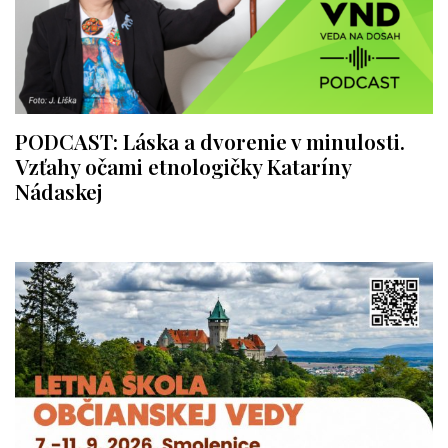
PODCAST: Láska a dvorenie v minulosti.
Vzťahy očami etnologičky Kataríny
Nádaskej