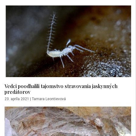
Vedci poodhalili tajomstvo stravovania jaskynných
predátorov
23. apríla 2021
|
Tamara Leontievová