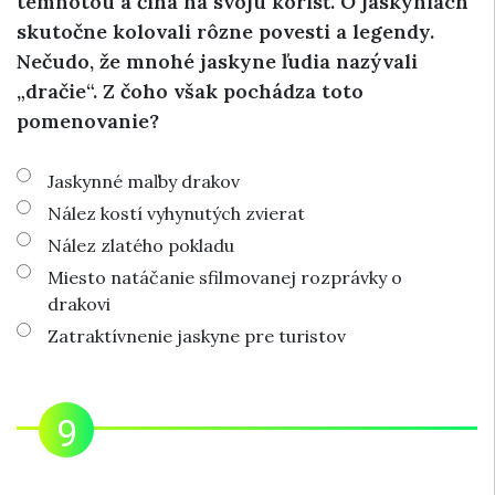
temnotou a číha na svoju korisť. O jaskyniach
skutočne kolovali rôzne povesti a legendy.
Nečudo, že mnohé jaskyne ľudia nazývali
„dračie“. Z čoho však pochádza toto
pomenovanie?
Jaskynné maľby drakov
Nález kostí vyhynutých zvierat
Nález zlatého pokladu
Miesto natáčanie sfilmovanej rozprávky o
drakovi
Zatraktívnenie jaskyne pre turistov