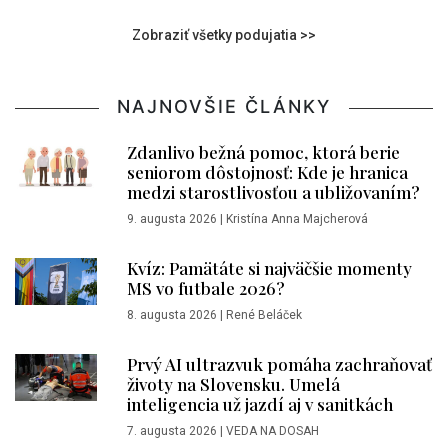
Zobraziť všetky podujatia >>
NAJNOVŠIE ČLÁNKY
Zdanlivo bežná pomoc, ktorá berie
seniorom dôstojnosť: Kde je hranica
medzi starostlivosťou a ubližovaním?
9. augusta 2026
|
Kristína Anna Majcherová
Kvíz: Pamätáte si najväčšie momenty
MS vo futbale 2026?
8. augusta 2026
|
René Beláček
Prvý AI ultrazvuk pomáha zachraňovať
životy na Slovensku. Umelá
inteligencia už jazdí aj v sanitkách
7. augusta 2026
|
VEDA NA DOSAH