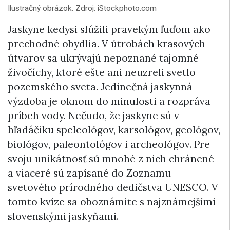
Ilustračný obrázok. Zdroj: iStockphoto.com
Jaskyne kedysi slúžili pravekým ľuďom ako
prechodné obydlia. V útrobách krasových
útvarov sa ukrývajú nepoznané tajomné
živočíchy, ktoré ešte ani neuzreli svetlo
pozemského sveta. Jedinečná jaskynná
výzdoba je oknom do minulosti a rozpráva
príbeh vody. Nečudo, že jaskyne sú v
hľadáčiku speleológov, karsológov, geológov,
biológov, paleontológov i archeológov. Pre
svoju unikátnosť sú mnohé z nich chránené
a viaceré sú zapísané do Zoznamu
svetového prírodného dedičstva UNESCO. V
tomto kvíze sa oboznámite s najznámejšími
slovenskými jaskyňami.