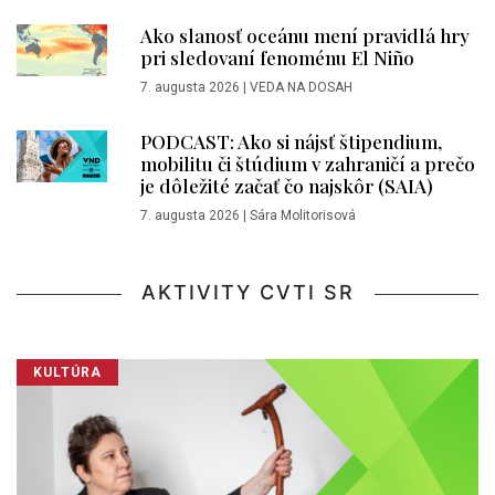
Ako slanosť oceánu mení pravidlá hry
pri sledovaní fenoménu El Niño
7. augusta 2026
|
VEDA NA DOSAH
PODCAST: Ako si nájsť štipendium,
mobilitu či štúdium v zahraničí a prečo
je dôležité začať čo najskôr (SAIA)
7. augusta 2026
|
Sára Molitorisová
AKTIVITY CVTI SR
KULTÚRA