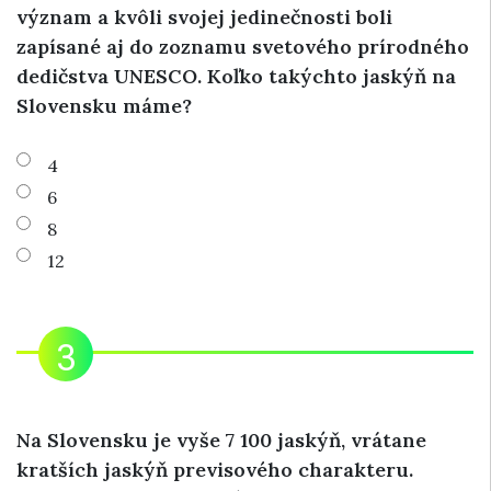
význam a kvôli svojej jedinečnosti boli
zapísané aj do zoznamu svetového prírodného
dedičstva UNESCO. Koľko takýchto jaskýň na
Slovensku máme?
4
6
8
12
Na Slovensku je vyše 7 100 jaskýň, vrátane
kratších jaskýň previsového charakteru.