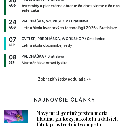
20
AUG
Asteroidy a planetárna obrana: čo dnes vieme a čo nás
ešte čaká
24
PREDNÁŠKA, WORKSHOP
/ Bratislava
AUG
Letná škola kvantových technológií 2026 v Bratislave
07
CVTI SR, PREDNÁŠKA, WORKSHOP
/ Smolenice
SEP
Letná škola občianskej vedy
08
PREDNÁŠKA
/ Bratislava
SEP
Skutočná kvantová fyzika
Zobraziť všetky podujatia >>
NAJNOVŠIE ČLÁNKY
Nový inteligentný prsteň meria
hladinu glukózy, alkoholu a ďalších
látok prostredníctvom potu