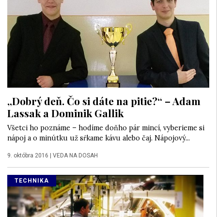
„Dobrý deň. Čo si dáte na pitie?“ – Adam
Lassak a Dominik Gallik
Všetci ho poznáme – hodíme doňho pár mincí, vyberieme si
nápoj a o minútku už sŕkame kávu alebo čaj. Nápojový...
9. októbra 2016
|
VEDA NA DOSAH
TECHNIKA