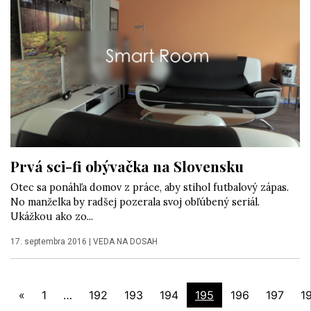
Prvá sci-fi obývačka na Slovensku
Otec sa ponáhľa domov z práce, aby stihol futbalový zápas.
No manželka by radšej pozerala svoj obľúbený seriál.
Ukážkou ako zo...
17. septembra 2016
|
VEDA NA DOSAH
«
1
…
192
193
194
195
196
197
1