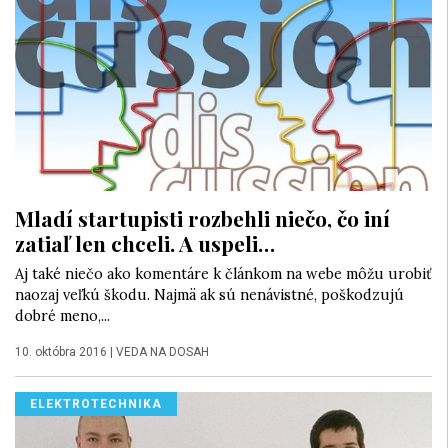
Mladí startupisti rozbehli niečo, čo iní
zatiaľ len chceli. A uspeli…
Aj také niečo ako komentáre k článkom na webe môžu urobiť
naozaj veľkú škodu. Najmä ak sú nenávistné, poškodzujú
dobré meno,...
10. októbra 2016
|
VEDA NA DOSAH
ELEKTROTECHNIKA