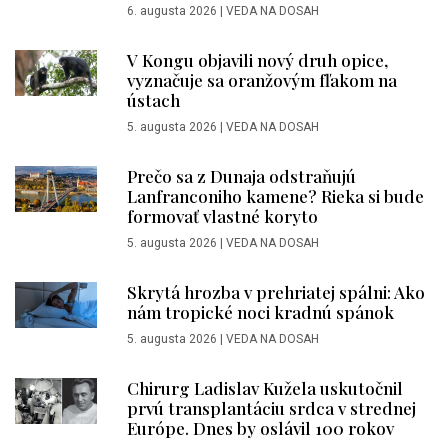
6. augusta 2026
|
VEDA NA DOSAH
V Kongu objavili nový druh opice,
vyznačuje sa oranžovým fľakom na
ústach
5. augusta 2026
|
VEDA NA DOSAH
Prečo sa z Dunaja odstraňujú
Lanfranconiho kamene? Rieka si bude
formovať vlastné koryto
5. augusta 2026
|
VEDA NA DOSAH
Skrytá hrozba v prehriatej spálni: Ako
nám tropické noci kradnú spánok
5. augusta 2026
|
VEDA NA DOSAH
Chirurg Ladislav Kužela uskutočnil
prvú transplantáciu srdca v strednej
Európe. Dnes by oslávil 100 rokov