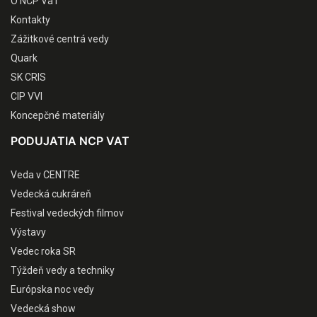
O NCP VaT
Kontakty
Zážitkové centrá vedy
Quark
SK CRIS
CIP VVI
Koncepčné materiály
PODUJATIA NCP VAT
Veda v CENTRE
Vedecká cukráreň
Festival vedeckých filmov
Výstavy
Vedec roka SR
Týždeň vedy a techniky
Európska noc vedy
Vedecká show