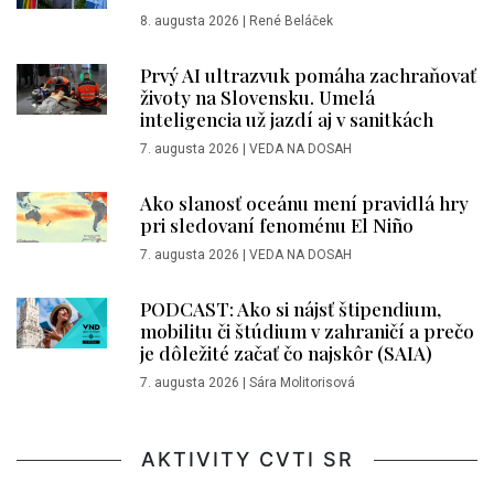
8. augusta 2026
|
René Beláček
Prvý AI ultrazvuk pomáha zachraňovať
životy na Slovensku. Umelá
inteligencia už jazdí aj v sanitkách
7. augusta 2026
|
VEDA NA DOSAH
Ako slanosť oceánu mení pravidlá hry
pri sledovaní fenoménu El Niño
7. augusta 2026
|
VEDA NA DOSAH
PODCAST: Ako si nájsť štipendium,
mobilitu či štúdium v zahraničí a prečo
je dôležité začať čo najskôr (SAIA)
7. augusta 2026
|
Sára Molitorisová
AKTIVITY CVTI SR