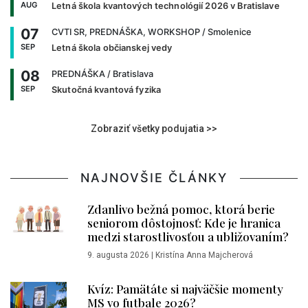
AUG
Letná škola kvantových technológií 2026 v Bratislave
07
CVTI SR, PREDNÁŠKA, WORKSHOP
/ Smolenice
SEP
Letná škola občianskej vedy
08
PREDNÁŠKA
/ Bratislava
SEP
Skutočná kvantová fyzika
Zobraziť všetky podujatia >>
NAJNOVŠIE ČLÁNKY
Zdanlivo bežná pomoc, ktorá berie
seniorom dôstojnosť: Kde je hranica
medzi starostlivosťou a ubližovaním?
9. augusta 2026
|
Kristína Anna Majcherová
Kvíz: Pamätáte si najväčšie momenty
MS vo futbale 2026?