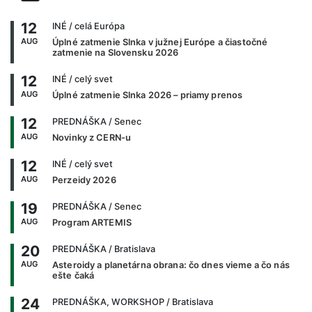
12
INÉ
/ celá Európa
AUG
Úplné zatmenie Slnka v južnej Európe a čiastočné
zatmenie na Slovensku 2026
12
INÉ
/ celý svet
AUG
Úplné zatmenie Slnka 2026 – priamy prenos
12
PREDNÁŠKA
/ Senec
AUG
Novinky z CERN-u
12
INÉ
/ celý svet
AUG
Perzeidy 2026
19
PREDNÁŠKA
/ Senec
AUG
Program ARTEMIS
20
PREDNÁŠKA
/ Bratislava
AUG
Asteroidy a planetárna obrana: čo dnes vieme a čo nás
ešte čaká
24
PREDNÁŠKA, WORKSHOP
/ Bratislava