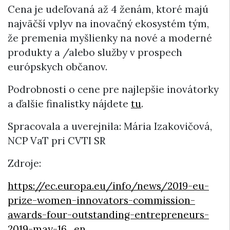
Cena je udeľovaná až 4 ženám, ktoré majú
najväčší vplyv na inovačný ekosystém tým,
že premenia myšlienky na nové a moderné
produkty a /alebo služby v prospech
európskych občanov.
Podrobnosti o cene pre najlepšie inovátorky
a ďalšie finalistky nájdete
tu
.
Spracovala a uverejnila: Mária Izakovičová,
NCP VaT pri CVTI SR
Zdroje:
https://ec.europa.eu/info/news/2019-eu-
prize-women-innovators-commission-
awards-four-outstanding-entrepreneurs-
2019-may-16_en