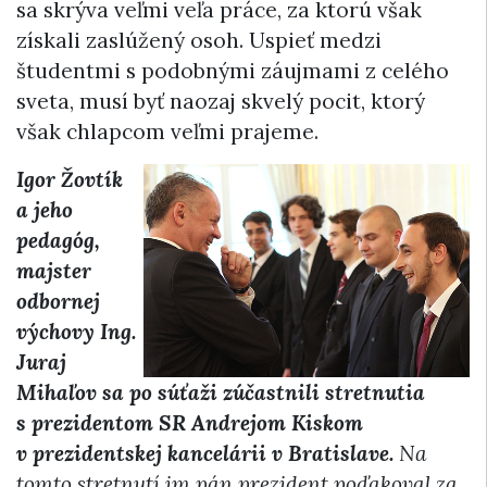
sa skrýva veľmi veľa práce, za ktorú však
získali zaslúžený osoh. Uspieť medzi
študentmi s podobnými záujmami z celého
sveta, musí byť naozaj skvelý pocit, ktorý
však chlapcom veľmi prajeme.
Igor Žovtík
a jeho
pedagóg,
majster
odbornej
výchovy Ing.
Juraj
Mihaľov sa po súťaži zúčastnili stretnutia
s prezidentom SR Andrejom Kiskom
v prezidentskej kancelárii v Bratislave.
Na
tomto stretnutí im pán prezident poďakoval za