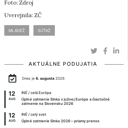
Foto: Zdroj
Uverejnila: ZČ
MLÁDEŽ
SÚŤAŽ
AKTUÁLNE PODUJATIA
Dnes je
6. augusta
2026
12
INÉ
/ celá Európa
AUG
Úplné zatmenie Slnka v južnej Európe a čiastočné
zatmenie na Slovensku 2026
12
INÉ
/ celý svet
AUG
Úplné zatmenie Slnka 2026 – priamy prenos