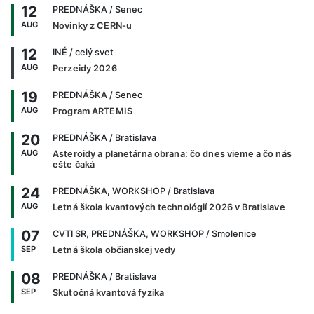
12
PREDNÁŠKA
/ Senec
AUG
Novinky z CERN-u
12
INÉ
/ celý svet
AUG
Perzeidy 2026
19
PREDNÁŠKA
/ Senec
AUG
Program ARTEMIS
20
PREDNÁŠKA
/ Bratislava
AUG
Asteroidy a planetárna obrana: čo dnes vieme a čo nás
ešte čaká
24
PREDNÁŠKA, WORKSHOP
/ Bratislava
AUG
Letná škola kvantových technológií 2026 v Bratislave
07
CVTI SR, PREDNÁŠKA, WORKSHOP
/ Smolenice
SEP
Letná škola občianskej vedy
08
PREDNÁŠKA
/ Bratislava
SEP
Skutočná kvantová fyzika