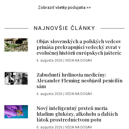
Zobraziť všetky podujatia >>
NAJNOVŠIE ČLÁNKY
Objav slovenských a poľských vedcov
prináša prekvapujúci vedecký zvrat v
evolučnej histórii európskych jašteríc
6. augusta 2026
|
VEDA NA DOSAH
Zabudnutí hrdinovia medicíny:
Alexander Fleming neobjavil penicilín
sám
6. augusta 2026
|
VEDA NA DOSAH
Nový inteligentný prsteň meria
hladinu glukózy, alkoholu a ďalších
látok prostredníctvom potu
6. augusta 2026
|
VEDA NA DOSAH