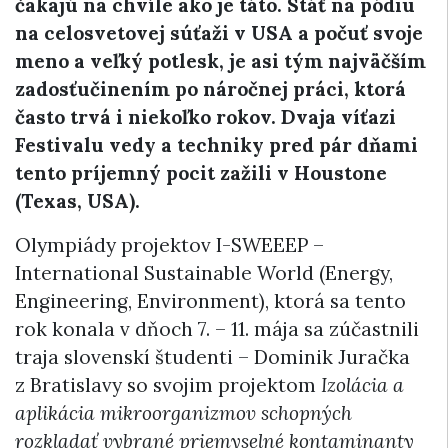
čakajú na chvíle ako je táto. Stáť na pódiu
na celosvetovej súťaži v USA a počuť svoje
meno a veľký potlesk, je asi tým najväčším
zadosťučinením po náročnej práci, ktorá
často trvá i niekoľko rokov. Dvaja víťazi
Festivalu vedy a techniky pred pár dňami
tento príjemný pocit zažili v Houstone
(Texas, USA).
Olympiády projektov I-SWEEEP –
International Sustainable World (Energy,
Engineering, Environment), ktorá sa tento
rok konala v dňoch 7. – 11. mája sa zúčastnili
traja slovenskí študenti – Dominik Juračka
z Bratislavy so svojim projektom
Izolácia a
aplikácia mikroorganizmov schopných
rozkladať vybrané priemyselné kontaminanty