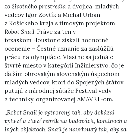
zo životného prostredia
a dvojica mladých
vedcov Igor Zovtík a Michal Urban
z Košického kraja s tímovým projektom
Robot Snail
. Práve za ten v
texaskom Houstone získali hodnotné
ocenenie – Čestné uznanie za zaslúžilú
prácu na olympiáde. Vlastne sa jedná o
štvrté miesto v kategórií Inžinierstvo, čo je
ďalším obrovským slovenským úspechom
mladých vedcov, ktorí do Spojených štátov
putujú z národnej súťaže Festival vedy
a techniky, organizovanej AMAVET-om.
„
Robot Snail je vytvorený tak, aby dokázal
vyliezť a zliezť rebrík na budovách, komínoch a
iných objektoch. Snail je navrhnutý tak, aby sa