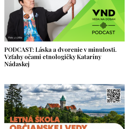
PODCAST: Láska a dvorenie v minulosti.
Vzťahy očami etnologičky Kataríny
Nádaskej