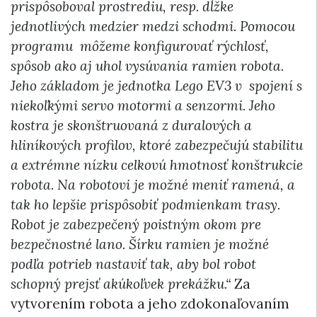
prispôsoboval prostrediu, resp. dĺžke
jednotlivých medzier medzi schodmi. Pomocou
programu môžeme konfigurovať rýchlosť,
spôsob ako aj uhol vysúvania ramien robota.
Jeho základom je jednotka Lego EV3 v spojení s
niekoľkými servo motormi a senzormi. Jeho
kostra je skonštruovaná z duralových a
hliníkových profilov, ktoré zabezpečujú stabilitu
a extrémne nízku celkovú hmotnosť konštrukcie
robota. Na robotovi je možné meniť ramená, a
tak ho lepšie prispôsobiť podmienkam trasy.
Robot je zabezpečený poistným okom pre
bezpečnostné lano. Šírku ramien je možné
podľa potrieb nastaviť tak, aby bol robot
schopný prejsť akúkoľvek prekážku.“
Za
vytvorením robota a jeho zdokonaľovaním