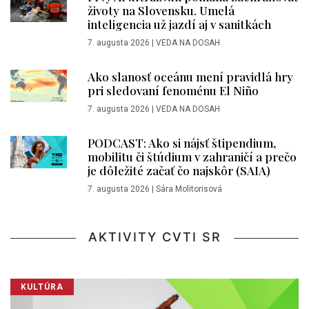
životy na Slovensku. Umelá
inteligencia už jazdí aj v sanitkách
7. augusta 2026
|
VEDA NA DOSAH
Ako slanosť oceánu mení pravidlá hry
pri sledovaní fenoménu El Niño
7. augusta 2026
|
VEDA NA DOSAH
PODCAST: Ako si nájsť štipendium,
mobilitu či štúdium v zahraničí a prečo
je dôležité začať čo najskôr (SAIA)
7. augusta 2026
|
Sára Molitorisová
AKTIVITY CVTI SR
KULTÚRA