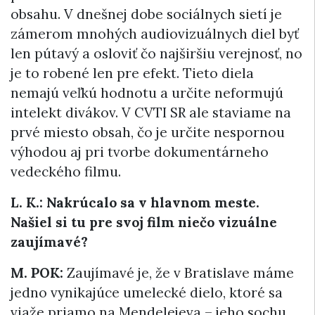
obsahu. V dnešnej dobe sociálnych sietí je
zámerom mnohých audiovizuálnych diel byť
len pútavý a osloviť čo najširšiu verejnosť, no
je to robené len pre efekt. Tieto diela
nemajú veľkú hodnotu a určite neformujú
intelekt divákov. V CVTI SR ale staviame na
prvé miesto obsah, čo je určite nespornou
výhodou aj pri tvorbe dokumentárneho
vedeckého filmu.
L. K.: Nakrúcalo sa v hlavnom meste.
Našiel si tu pre svoj film niečo vizuálne
zaujímavé?
M. POK:
Zaujímavé je, že v Bratislave máme
jedno vynikajúce umelecké dielo, ktoré sa
viaže priamo na Mendelejeva – jeho sochu