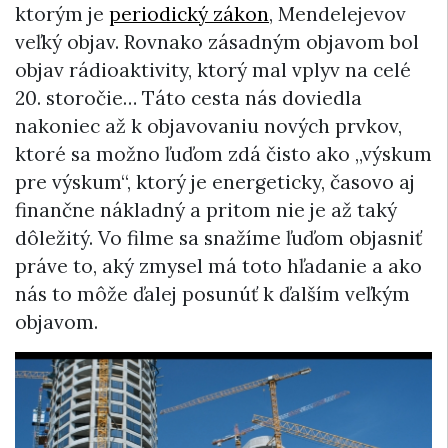
ktorým je
periodický zákon
, Mendelejevov
veľký objav. Rovnako zásadným objavom bol
objav rádioaktivity, ktorý mal vplyv na celé
20. storočie… Táto cesta nás doviedla
nakoniec až k objavovaniu nových prvkov,
ktoré sa možno ľuďom zdá čisto ako „výskum
pre výskum“, ktorý je energeticky, časovo aj
finančne nákladný a pritom nie je až taký
dôležitý. Vo filme sa snažíme ľuďom objasniť
práve to, aký zmysel má toto hľadanie a ako
nás to môže ďalej posunúť k ďalším veľkým
objavom.