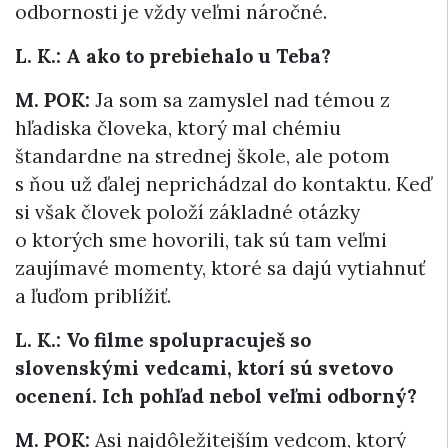
odbornosti je vždy veľmi náročné.
L. K.: A ako to prebiehalo u Teba?
M. POK:
Ja som sa zamyslel nad témou z
hľadiska človeka, ktorý mal chémiu
štandardne na strednej škole, ale potom
s ňou už ďalej neprichádzal do kontaktu. Keď
si však človek položí základné otázky
o ktorých sme hovorili, tak sú tam veľmi
zaujímavé momenty, ktoré sa dajú vytiahnuť
a ľuďom priblížiť.
L. K.: Vo filme spolupracuješ so
slovenskými vedcami, ktorí sú svetovo
ocenení. Ich pohľad nebol veľmi odborný?
M. POK:
Asi najdôležitejším vedcom, ktorý