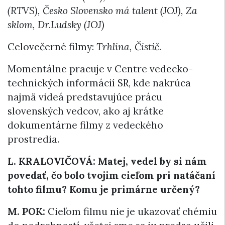
(RTVS), Česko Slovensko má talent (JOJ), Za
sklom, Dr.Ludsky (JOJ)
Celovečerné filmy:
Trhlina, Čistič
.
Momentálne pracuje v Centre vedecko-
technických informácií SR, kde nakrúca
najmä videá predstavujúce prácu
slovenských vedcov, ako aj krátke
dokumentárne filmy z vedeckého
prostredia.
L. KRALOVIČOVÁ: Matej, vedel by si nám
povedať, čo bolo tvojim cieľom pri natáčaní
tohto filmu? Komu je primárne určený?
M. POK:
Cieľom filmu nie je ukazovať chémiu