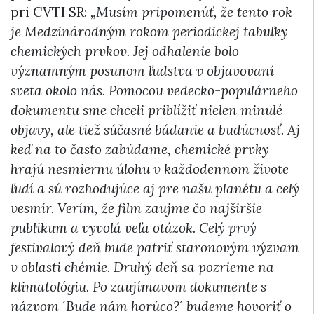
pri CVTI SR:
„Musím pripomenúť, že tento rok
je Medzinárodným rokom periodickej tabuľky
chemických prvkov. Jej odhalenie bolo
významným posunom ľudstva v objavovaní
sveta okolo nás. Pomocou vedecko-populárneho
dokumentu sme chceli priblížiť nielen minulé
objavy, ale tiež súčasné bádanie a budúcnosť. Aj
keď na to často zabúdame, chemické prvky
hrajú nesmiernu úlohu v každodennom živote
ľudí a sú rozhodujúce aj pre našu planétu a celý
vesmír. Verím, že film zaujme čo najširšie
publikum a vyvolá veľa otázok. Celý prvý
festivalový deň bude patriť staronovým výzvam
v oblasti chémie. Druhý deň sa pozrieme na
klimatológiu. Po zaujímavom dokumente s
názvom ´Bude nám horúco?´ budeme hovoriť o