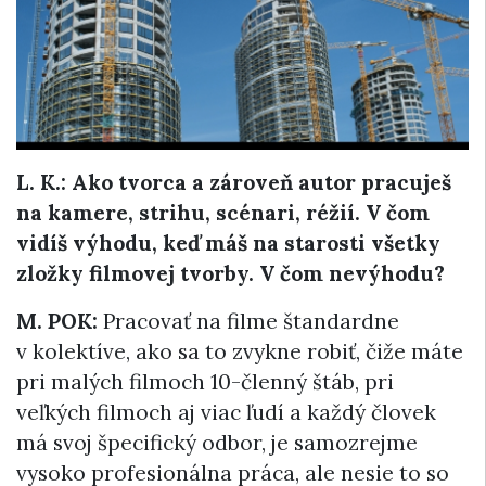
L. K.: Ako tvorca a zároveň autor pracuješ
na kamere, strihu, scénari, réžií. V čom
vidíš výhodu, keď máš na starosti všetky
zložky filmovej tvorby. V čom nevýhodu?
M. POK:
Pracovať na filme štandardne
v kolektíve, ako sa to zvykne robiť, čiže máte
pri malých filmoch 10-členný štáb, pri
veľkých filmoch aj viac ľudí a každý človek
má svoj špecifický odbor, je samozrejme
vysoko profesionálna práca, ale nesie to so