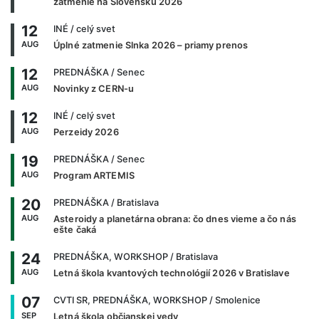
zatmenie na Slovensku 2026
12
INÉ
/ celý svet
AUG
Úplné zatmenie Slnka 2026 – priamy prenos
12
PREDNÁŠKA
/ Senec
AUG
Novinky z CERN-u
12
INÉ
/ celý svet
AUG
Perzeidy 2026
19
PREDNÁŠKA
/ Senec
AUG
Program ARTEMIS
20
PREDNÁŠKA
/ Bratislava
AUG
Asteroidy a planetárna obrana: čo dnes vieme a čo nás
ešte čaká
24
PREDNÁŠKA, WORKSHOP
/ Bratislava
AUG
Letná škola kvantových technológií 2026 v Bratislave
07
CVTI SR, PREDNÁŠKA, WORKSHOP
/ Smolenice
SEP
Letná škola občianskej vedy