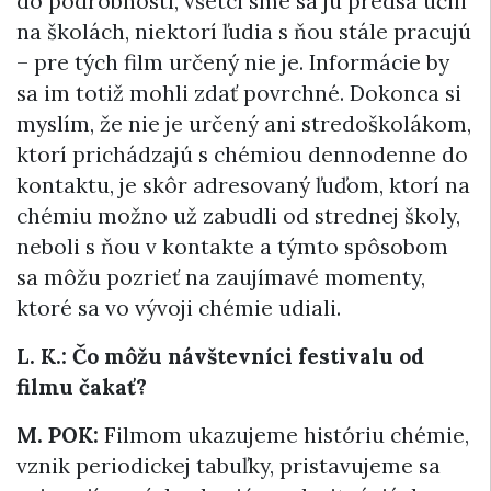
do podrobností, všetci sme sa ju predsa učili
na školách, niektorí ľudia s ňou stále pracujú
– pre tých film určený nie je. Informácie by
sa im totiž mohli zdať povrchné. Dokonca si
myslím, že nie je určený ani stredoškolákom,
ktorí prichádzajú s chémiou dennodenne do
kontaktu, je skôr adresovaný ľuďom, ktorí na
chémiu možno už zabudli od strednej školy,
neboli s ňou v kontakte a týmto spôsobom
sa môžu pozrieť na zaujímavé momenty,
ktoré sa vo vývoji chémie udiali.
L. K.: Čo môžu návštevníci festivalu od
filmu čakať?
M. POK:
Filmom ukazujeme históriu chémie,
vznik periodickej tabuľky, pristavujeme sa