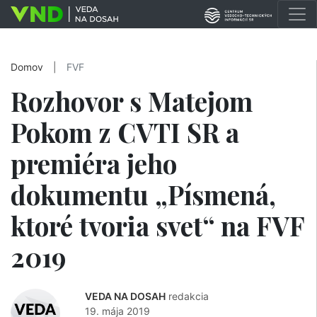
Domov
|
FVF
Rozhovor s Matejom
Pokom z CVTI SR a
premiéra jeho
dokumentu „Písmená,
ktoré tvoria svet“ na FVF
2019
VEDA NA DOSAH
redakcia
19. mája 2019