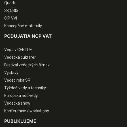
Quark
SK CRIS
CIP VVI
Koncepčné materiály
PODUJATIA NCP VAT
Veda v CENTRE
Vedecká cukráreň
Festival vedeckých filmov
Výstavy
Vedec roka SR
Týždeň vedy a techniky
Európska noc vedy
Vedecká show
Konferencie / workshopy
PUBLIKUJEME