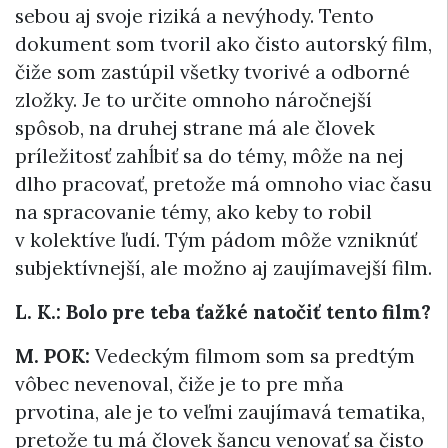
sebou aj svoje riziká a nevýhody. Tento
dokument som tvoril ako čisto autorský film,
čiže som zastúpil všetky tvorivé a odborné
zložky. Je to určite omnoho náročnejší
spôsob, na druhej strane má ale človek
príležitosť zahĺbiť sa do témy, môže na nej
dlho pracovať, pretože má omnoho viac času
na spracovanie témy, ako keby to robil
v kolektíve ľudí. Tým pádom môže vzniknúť
subjektívnejší, ale možno aj zaujímavejší film.
L. K.: Bolo pre teba ťažké natočiť tento film?
M. POK:
Vedeckým filmom som sa predtým
vôbec nevenoval, čiže je to pre mňa
prvotina, ale je to veľmi zaujímavá tematika,
pretože tu má človek šancu venovať sa čisto