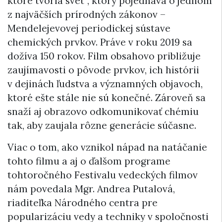
ktoré tvoria svet“, ktorý pojednáva o jednom
z najväčších prírodných zákonov –
Mendelejevovej periodickej sústave
chemických prvkov. Práve v roku 2019 sa
dožíva 150 rokov. Film obsahovo približuje
zaujímavosti o pôvode prvkov, ich histórii
v dejinách ľudstva a významných objavoch,
ktoré ešte stále nie sú konečné. Zároveň sa
snaží aj obrazovo odkomunikovať chémiu
tak, aby zaujala rôzne generácie súčasne.
Viac o tom, ako vznikol nápad na natáčanie
tohto filmu a aj o ďalšom programe
tohtoročného Festivalu vedeckých filmov
nám povedala Mgr. Andrea Putalová,
riaditeľka Národného centra pre
popularizáciu vedy a techniky v spoločnosti