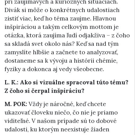
pri zaujímavých a kurióznych situáciách.
Divák si môže o konkrétnych udalostiach
zistiť viac, keď ho téma zaujme. Hlavnou
inšpiráciou a takým celkovým mottom je
otázka, ktorá zaujíma ľudí odjakživa – z čoho
sa skladá svet okolo nás? Keď sa nad tým
zamyslíte hlbšie a začnete to analyzovať,
dostaneme sa k vývoju a histórii chémie,
fyziky a dokonca aj vedy všeobecne.
L. K.: Ako si vizuálne spracoval túto tému?
Z čoho si čerpal inšpiráciu?
M. POK:
Vždy je náročné, keď chcete
ukazovať človeku niečo, čo nie je priamo
viditeľné. V našom prípade sú to dobové
udalosti, ku ktorým neexistuje žiaden