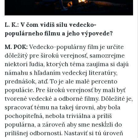
L. K.: V čom vidíš silu vedecko-
populárneho filmu a jeho výpovede?
M. POK:
Vedecko-populárny film je určite
dôležitý pre širokú verejnosť, samozrejme
niektorí ľudia, ktorých téma zaujíma si dajú
námahu s hľadaním vedeckej literatúry,
prednášok, atď. To je ale malé percento
populácie. Pre širokú verejnosť by mali byť
tvorené vedecké a odborné filmy. Dôležité je,
spracovať tému na takej úrovni, aby bola
pochopiteľná, nebola triviálna a príliš
populárna, a zároveň aby sme neskĺzli do
prílišnej odbornosti. Nastaviť si tú úroveň