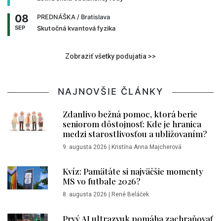
08
PREDNÁŠKA
/ Bratislava
SEP
Skutočná kvantová fyzika
Zobraziť všetky podujatia >>
NAJNOVŠIE ČLÁNKY
Zdanlivo bežná pomoc, ktorá berie
seniorom dôstojnosť: Kde je hranica
medzi starostlivosťou a ubližovaním?
9. augusta 2026
|
Kristína Anna Majcherová
Kvíz: Pamätáte si najväčšie momenty
MS vo futbale 2026?
8. augusta 2026
|
René Beláček
Prvý AI ultrazvuk pomáha zachraňovať