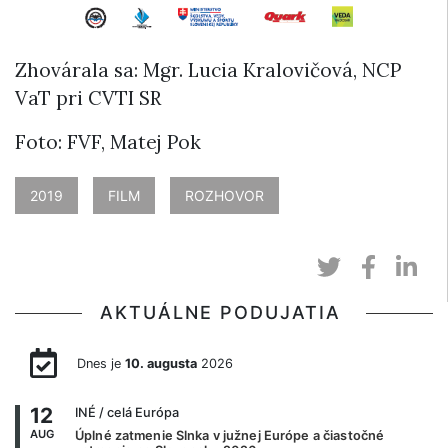
Zhovárala sa: Mgr. Lucia Kralovičová, NCP
VaT pri CVTI SR
Foto: FVF, Matej Pok
2019
FILM
ROZHOVOR
AKTUÁLNE PODUJATIA
Dnes je
10. augusta
2026
12
INÉ
/ celá Európa
AUG
Úplné zatmenie Slnka v južnej Európe a čiastočné