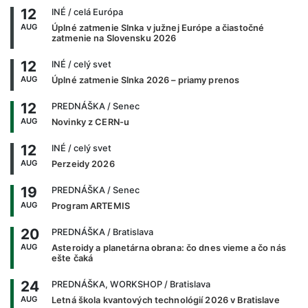
12
INÉ
/ celá Európa
AUG
Úplné zatmenie Slnka v južnej Európe a čiastočné
zatmenie na Slovensku 2026
12
INÉ
/ celý svet
AUG
Úplné zatmenie Slnka 2026 – priamy prenos
12
PREDNÁŠKA
/ Senec
AUG
Novinky z CERN-u
12
INÉ
/ celý svet
AUG
Perzeidy 2026
19
PREDNÁŠKA
/ Senec
AUG
Program ARTEMIS
20
PREDNÁŠKA
/ Bratislava
AUG
Asteroidy a planetárna obrana: čo dnes vieme a čo nás
ešte čaká
24
PREDNÁŠKA, WORKSHOP
/ Bratislava
AUG
Letná škola kvantových technológií 2026 v Bratislave