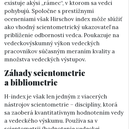
existuje akýsi „rámec“, v ktorom sa vedci
pohybujú. Spoločne s prestížnymi
oceneniami však Hirschov index môže slúžiť
ako vhodný scientometrický ukazovateľ na
priblíženie odbornosti vedca. Poukazuje na
vedeckovýskumný výkon vedeckých
pracovníkov súčasným meraním kvality a
množstva vedeckých výstupov.
Záhady scientometrie
a bibliometrie
H-index je však len jedným z viacerých
nástrojov scientometrie – disciplíny, ktorá
sa zaoberá kvantitatívnym hodnotením vedy
a vedeckého výskumu. Používa sa v
scientometrii (hodnotenie vedeckej