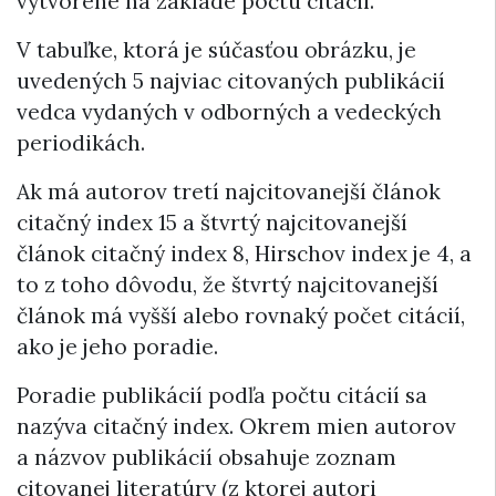
vytvorené na základe počtu citácií.
V tabuľke, ktorá je súčasťou obrázku, je
uvedených 5 najviac citovaných publikácií
vedca vydaných v odborných a vedeckých
periodikách.
Ak má autorov tretí najcitovanejší článok
citačný index 15 a štvrtý najcitovanejší
článok citačný index 8, Hirschov index je 4, a
to z toho dôvodu, že štvrtý najcitovanejší
článok má vyšší alebo rovnaký počet citácií,
ako je jeho poradie.
Poradie publikácií podľa počtu citácií sa
nazýva citačný index. Okrem mien autorov
a názvov publikácií obsahuje zoznam
citovanej literatúry (z ktorej autori