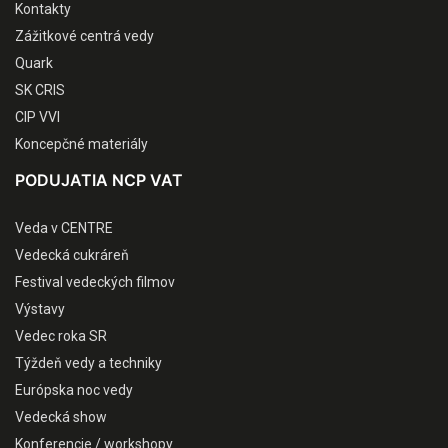
Kontakty
Zážitkové centrá vedy
Quark
SK CRIS
CIP VVI
Koncepčné materiály
PODUJATIA NCP VAT
Veda v CENTRE
Vedecká cukráreň
Festival vedeckých filmov
Výstavy
Vedec roka SR
Týždeň vedy a techniky
Európska noc vedy
Vedecká show
Konferencie / workshopy