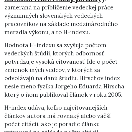
zameraná na priblíženie vedeckej práce
významných slovenských vedeckých
pracovníkov na základe medzinárodného
meradla výkonu, a to H-indexu.
Hodnota H-indexu sa zvyšuje počtom
vedeckých štúdií, ktorých odbornosť
potvrdzuje vysoká citovanosť. Ide o počet
zmienok iných vedcov, v ktorých sa
odvolávajú na danú štúdiu. Hirschov index
nesie meno fyzika Jorgeho Eduarda Hirscha,
ktorý o ňom publikoval článok v roku 2005.
H-index udáva, koľko najcitovanejších
článkov autora má rovnaký alebo väčší
počet citácií, ako je poradie článku