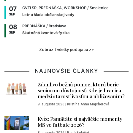
07
CVTI SR, PREDNÁŠKA, WORKSHOP
/ Smolenice
SEP
Letná škola občianskej vedy
08
PREDNÁŠKA
/ Bratislava
SEP
Skutočná kvantová fyzika
Zobraziť všetky podujatia >>
NAJNOVŠIE ČLÁNKY
Zdanlivo bežná pomoc, ktorá berie
seniorom dôstojnosť: Kde je hranica
medzi starostlivosťou a ubližovaním?
9. augusta 2026
|
Kristína Anna Majcherová
Kvíz: Pamätáte si najväčšie momenty
MS vo futbale 2026?
8. augusta 2026
|
René Beláček