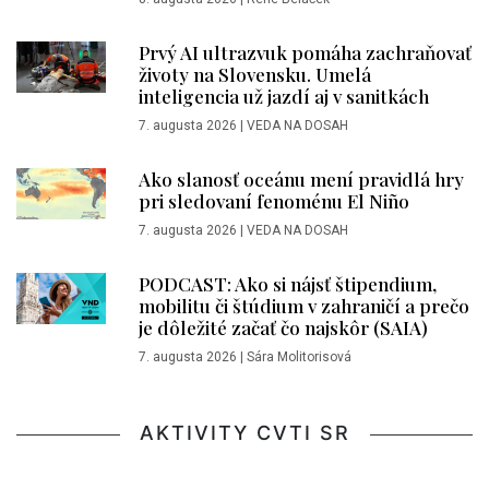
Prvý AI ultrazvuk pomáha zachraňovať
životy na Slovensku. Umelá
inteligencia už jazdí aj v sanitkách
7. augusta 2026
|
VEDA NA DOSAH
Ako slanosť oceánu mení pravidlá hry
pri sledovaní fenoménu El Niño
7. augusta 2026
|
VEDA NA DOSAH
PODCAST: Ako si nájsť štipendium,
mobilitu či štúdium v zahraničí a prečo
je dôležité začať čo najskôr (SAIA)
7. augusta 2026
|
Sára Molitorisová
AKTIVITY CVTI SR