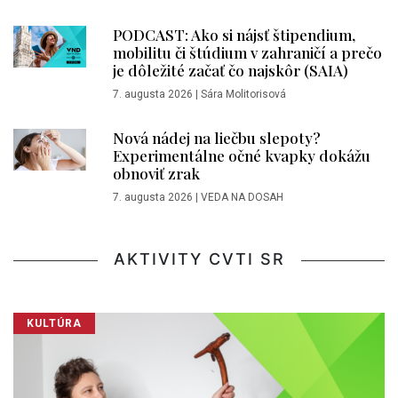
PODCAST: Ako si nájsť štipendium,
mobilitu či štúdium v zahraničí a prečo
je dôležité začať čo najskôr (SAIA)
7. augusta 2026
|
Sára Molitorisová
Nová nádej na liečbu slepoty?
Experimentálne očné kvapky dokážu
obnoviť zrak
7. augusta 2026
|
VEDA NA DOSAH
AKTIVITY CVTI SR
KULTÚRA