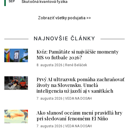
SEP
Skutočná kvantová fyzika
Zobraziť všetky podujatia >>
NAJNOVŠIE ČLÁNKY
Kvíz: Pamätáte si najväčšie momenty
MS vo futbale 2026?
8. augusta 2026
|
René Beláček
Prvý AI ultrazvuk pomáha zachraňovať
životy na Slovensku. Umelá
inteligencia už jazdí aj v sanitkách
7. augusta 2026
|
VEDA NA DOSAH
Ako slanosť oceánu mení pravidlá hry
pri sledovaní fenoménu El Niño
7. augusta 2026
|
VEDA NA DOSAH