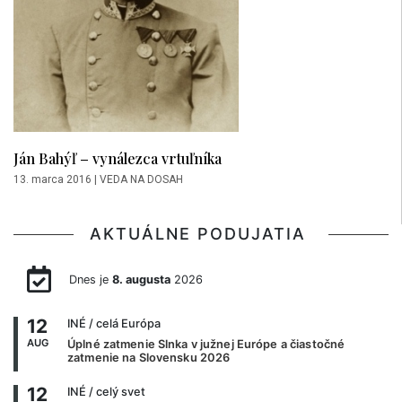
Ján Bahýľ – vynálezca vrtuľníka
13. marca 2016
|
VEDA NA DOSAH
AKTUÁLNE PODUJATIA
Dnes je
8. augusta
2026
12
INÉ
/ celá Európa
AUG
Úplné zatmenie Slnka v južnej Európe a čiastočné
zatmenie na Slovensku 2026
12
INÉ
/ celý svet