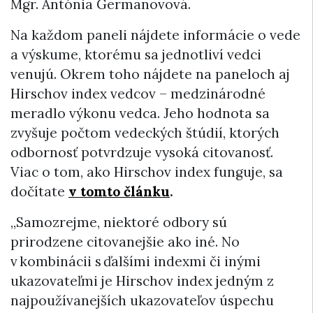
Mgr. Antónia Germanovová.
Na každom paneli nájdete informácie o vede
a výskume, ktorému sa jednotliví vedci
venujú. Okrem toho nájdete na paneloch aj
Hirschov index vedcov – medzinárodné
meradlo výkonu vedca. Jeho hodnota sa
zvyšuje počtom vedeckých štúdií, ktorých
odbornosť potvrdzuje vysoká citovanosť.
Viac o tom, ako Hirschov index funguje, sa
dočítate
v tomto článku
.
„Samozrejme, niektoré odbory sú
prirodzene citovanejšie ako iné. No
v kombinácii s ďalšími indexmi či inými
ukazovateľmi je Hirschov index jedným z
najpoužívanejších ukazovateľov úspechu