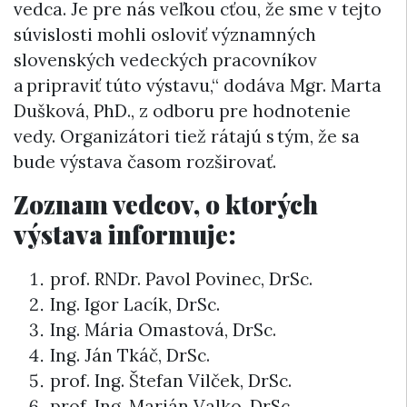
vedca. Je pre nás veľkou cťou, že sme v tejto
súvislosti mohli osloviť významných
slovenských vedeckých pracovníkov
a pripraviť túto výstavu,“ dodáva Mgr. Marta
Dušková, PhD., z odboru pre hodnotenie
vedy. Organizátori tiež rátajú s tým, že sa
bude výstava časom rozširovať.
Zoznam vedcov, o ktorých
výstava informuje:
prof. RNDr. Pavol Povinec, DrSc.
Ing. Igor Lacík, DrSc.
Ing. Mária Omastová, DrSc.
Ing. Ján Tkáč, DrSc.
prof. Ing. Štefan Vilček, DrSc.
prof. Ing. Marián Valko, DrSc.