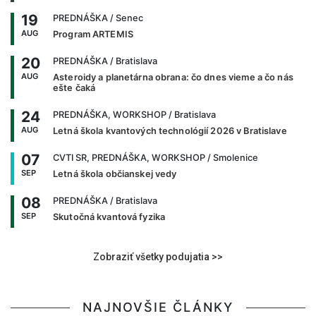
19
PREDNÁŠKA
/ Senec
AUG
Program ARTEMIS
20
PREDNÁŠKA
/ Bratislava
AUG
Asteroidy a planetárna obrana: čo dnes vieme a čo nás
ešte čaká
24
PREDNÁŠKA, WORKSHOP
/ Bratislava
AUG
Letná škola kvantových technológií 2026 v Bratislave
07
CVTI SR, PREDNÁŠKA, WORKSHOP
/ Smolenice
SEP
Letná škola občianskej vedy
08
PREDNÁŠKA
/ Bratislava
SEP
Skutočná kvantová fyzika
Zobraziť všetky podujatia >>
NAJNOVŠIE ČLÁNKY