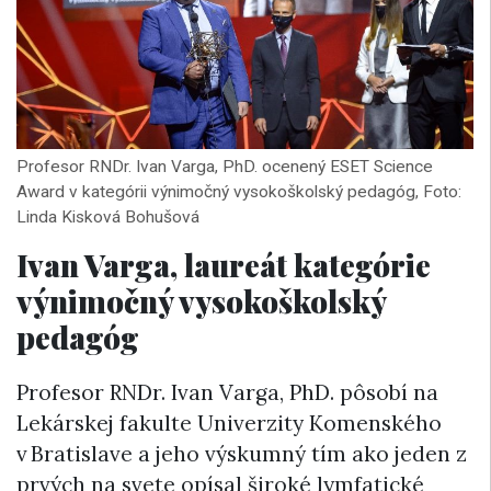
Profesor RNDr. Ivan Varga, PhD. ocenený ESET Science
Award v kategórii výnimočný vysokoškolský pedagóg, Foto:
Linda Kisková Bohušová
Ivan Varga, laureát kategórie
výnimočný vysokoškolský
pedagóg
Profesor RNDr. Ivan Varga, PhD. pôsobí na
Lekárskej fakulte Univerzity Komenského
v Bratislave a jeho výskumný tím ako jeden z
prvých na svete opísal široké lymfatické