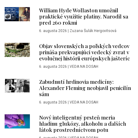
William Hyde Wollaston umožnil
praktické využitie platiny. Narodil sa
pred 260 rokmi
6. augusta 2026
|
Zuzana Šulák Hergovitsová
Objav slovenských a poľských vedcov
prináša prekvapujúci vedecký zvrat v
evolučnej histórii európskych jašteríc
6. augusta 2026
|
VEDA NA DOSAH
Zabudnutí hrdinovia medicíny:
Alexander Fleming neobjavil penicilín
sám
6. augusta 2026
|
VEDA NA DOSAH
Nový inteligentný prsteň meria
hladinu glukózy, alkoholu a ďalších
látok prostredníctvom potu
6. augusta 2026
|
VEDA NA DOSAH