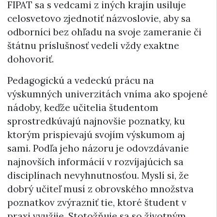
FIPAT sa s vedcami z iných krajín usiluje
celosvetovo zjednotiť názvoslovie, aby sa
odborníci bez ohľadu na svoje zameranie či
štátnu príslušnosť vedeli vždy exaktne
dohovoriť.
Pedagogickú a vedeckú prácu na
výskumných univerzitách vníma ako spojené
nádoby, keďže učitelia študentom
sprostredkúvajú najnovšie poznatky, ku
ktorým prispievajú svojím výskumom aj
sami. Podľa jeho názoru je odovzdávanie
najnovších informácií v rozvíjajúcich sa
disciplínach nevyhnutnosťou. Myslí si, že
dobrý učiteľ musí z obrovského množstva
poznatkov zvýrazniť tie, ktoré študent v
praxi využije. Stotožňuje sa so životným