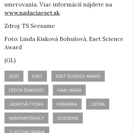
smerovania. Viac informácií nájdete na
www.nadaciaeset.sk
.
Zdroj: TS Seesame
Foto: Linda Kisková Bohušová, Eset Science
Award
(GL)
2020
ESET
ESET SCIENCE AWARD
FEDOR ŠIMKOVIC
IVAN VARGA
JADROVÁ FYZIKA
KERAMIKA
LIEČBA
NANOMATERIÁLY
OCENENIE
TLAČOVÁ SPRÁVA