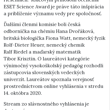
ESET Science Award je práve táto inšpirácia
a priblíženie významu vedy pre spoločnosť.
Ďalšími členmi komisie boli česká
odborníčka na chémiu Hana Dvořáková,
britská biologička Fiona Watt, nemecký fyzik
Rolf-Dieter Heuer, nemecký chemik
Ralf Riedel a maďarský matematik
Tibor Krisztin. O laureátovi kategórie
výnimočný vysokoškolský pedagóg rozhodli
zástupcovia slovenských vedeckých
univerzít. Laureátov spoznala verejnosť
prostredníctvom online vyhlásenia v stredu
14. októbra 2020.
Stream zo slávnostného vyhlásenia je