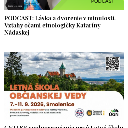
PODCAST: Láska a dvorenie v minulosti.
Vzťahy očami etnologičky Kataríny
Nádaskej
CVTI SR spoluorganizuje prvú Letnú školu