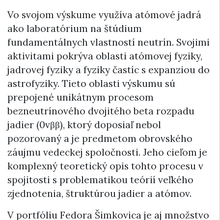
Vo svojom výskume využíva atómové jadrá
ako laboratórium na štúdium
fundamentálnych vlastností neutrín. Svojimi
aktivitami pokrýva oblasti atómovej fyziky,
jadrovej fyziky a fyziky častíc s expanziou do
astrofyziky. Tieto oblasti výskumu sú
prepojené unikátnym procesom
bezneutrínového dvojitého beta rozpadu
jadier (0vββ), ktorý doposiaľ nebol
pozorovaný a je predmetom obrovského
záujmu vedeckej spoločnosti. Jeho cieľom je
komplexný teoretický opis tohto procesu v
spojitosti s problematikou teórií veľkého
zjednotenia, štruktúrou jadier a atómov.
V portfóliu Fedora Šimkovica je aj množstvo