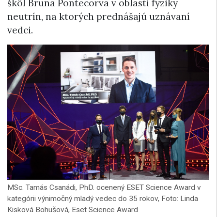
škôl Bruna Pontecorva v oblasti fyziky
neutrín, na ktorých prednášajú uznávaní
vedci.
MSc. Tamás Csanádi, PhD. ocenený ESET Science Award v
kategórii výnimočný mladý vedec do 35 rokov, Foto: Linda
Kisková Bohušová, Eset Science Award