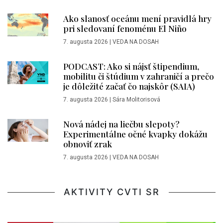
Ako slanosť oceánu mení pravidlá hry
pri sledovaní fenoménu El Niño
7. augusta 2026
|
VEDA NA DOSAH
PODCAST: Ako si nájsť štipendium,
mobilitu či štúdium v zahraničí a prečo
je dôležité začať čo najskôr (SAIA)
7. augusta 2026
|
Sára Molitorisová
Nová nádej na liečbu slepoty?
Experimentálne očné kvapky dokážu
obnoviť zrak
7. augusta 2026
|
VEDA NA DOSAH
AKTIVITY CVTI SR