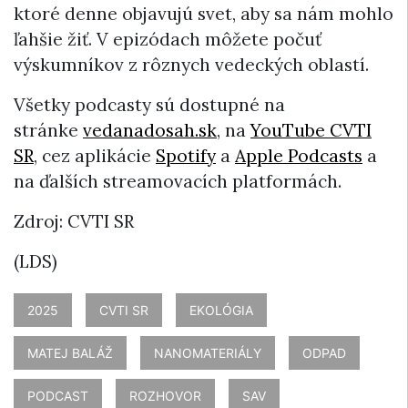
ktoré denne objavujú svet, aby sa nám mohlo
ľahšie žiť. V epizódach môžete počuť
výskumníkov z rôznych vedeckých oblastí.
Všetky podcasty sú dostupné na
stránke
vedanadosah.sk
, na
YouTube CVTI
SR
, cez aplikácie
Spotify
a
Apple Podcasts
a
na ďalších streamovacích platformách.
Zdroj: CVTI SR
(LDS)
2025
CVTI SR
EKOLÓGIA
MATEJ BALÁŽ
NANOMATERIÁLY
ODPAD
PODCAST
ROZHOVOR
SAV