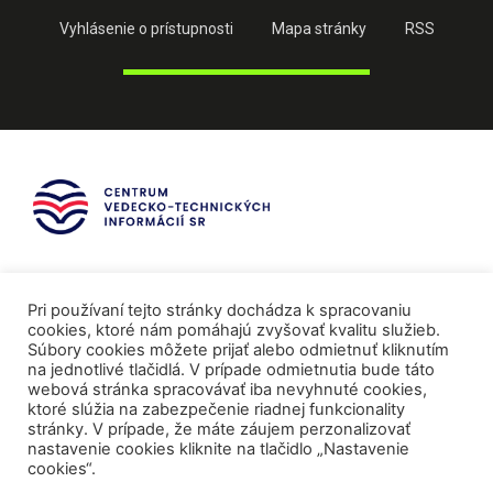
Vyhlásenie o prístupnosti
Mapa stránky
RSS
Pri používaní tejto stránky dochádza k spracovaniu
cookies, ktoré nám pomáhajú zvyšovať kvalitu služieb.
Súbory cookies môžete prijať alebo odmietnuť kliknutím
na jednotlivé tlačidlá. V prípade odmietnutia bude táto
webová stránka spracovávať iba nevyhnuté cookies,
ktoré slúžia na zabezpečenie riadnej funkcionality
stránky. V prípade, že máte záujem perzonalizovať
nastavenie cookies kliknite na tlačidlo „Nastavenie
cookies“.
Mediálni partneri