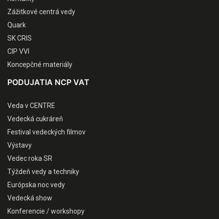
Zážitkové centrá vedy
Quark
SK CRIS
CIP VVI
Koncepčné materiály
PODUJATIA NCP VAT
Veda v CENTRE
Vedecká cukráreň
Festival vedeckých filmov
Výstavy
Vedec roka SR
Týždeň vedy a techniky
Európska noc vedy
Vedecká show
Konferencie / workshopy