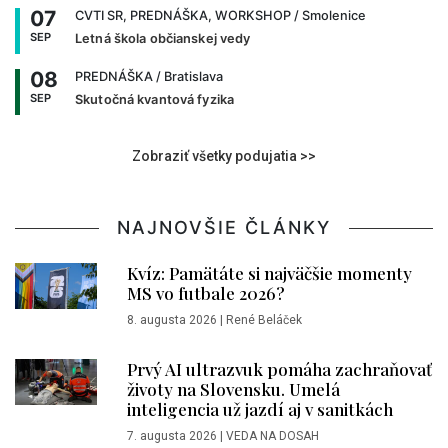
07
CVTI SR, PREDNÁŠKA, WORKSHOP
/ Smolenice
SEP
Letná škola občianskej vedy
08
PREDNÁŠKA
/ Bratislava
SEP
Skutočná kvantová fyzika
Zobraziť všetky podujatia >>
NAJNOVŠIE ČLÁNKY
Kvíz: Pamätáte si najväčšie momenty
MS vo futbale 2026?
8. augusta 2026
|
René Beláček
Prvý AI ultrazvuk pomáha zachraňovať
životy na Slovensku. Umelá
inteligencia už jazdí aj v sanitkách
7. augusta 2026
|
VEDA NA DOSAH