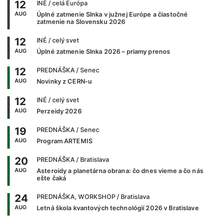
12
INÉ
/ celá Európa
AUG
Úplné zatmenie Slnka v južnej Európe a čiastočné
zatmenie na Slovensku 2026
12
INÉ
/ celý svet
AUG
Úplné zatmenie Slnka 2026 – priamy prenos
12
PREDNÁŠKA
/ Senec
AUG
Novinky z CERN-u
12
INÉ
/ celý svet
AUG
Perzeidy 2026
19
PREDNÁŠKA
/ Senec
AUG
Program ARTEMIS
20
PREDNÁŠKA
/ Bratislava
AUG
Asteroidy a planetárna obrana: čo dnes vieme a čo nás
ešte čaká
24
PREDNÁŠKA, WORKSHOP
/ Bratislava
AUG
Letná škola kvantových technológií 2026 v Bratislave