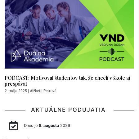
PODCAST: Motivoval študentov tak, že chceli v škole aj
prespávať
2. mája 2025
|
Alžbeta Petrová
AKTUÁLNE PODUJATIA
Dnes je
8. augusta
2026