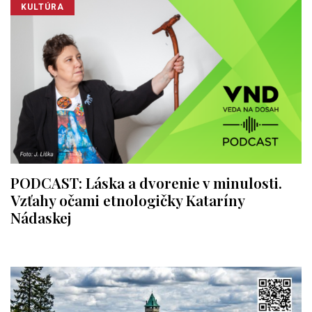
KULTÚRA
PODCAST: Láska a dvorenie v minulosti.
Vzťahy očami etnologičky Kataríny
Nádaskej