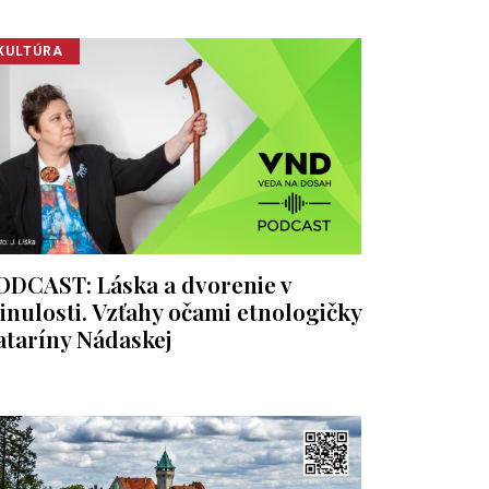
KULTÚRA
ODCAST: Láska a dvorenie v
inulosti. Vzťahy očami etnologičky
ataríny Nádaskej