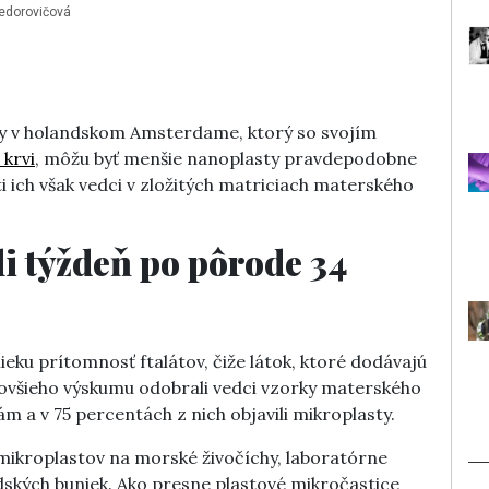
edorovičová
ty v holandskom Amsterdame, ktorý so svojím
 krvi
, môžu byť menšie nanoplasty pravdepodobne
ti ich však vedci v zložitých matriciach materského
i týždeň po pôrode 34
ieku prítomnosť ftalátov, čiže látok, ktoré dodávajú
ovšieho výskumu odobrali vedci vzorky materského
a v 75 percentách z nich objavili mikroplasty.
y mikroplastov na morské živočíchy, laboratórne
udských buniek. Ako presne plastové mikročastice