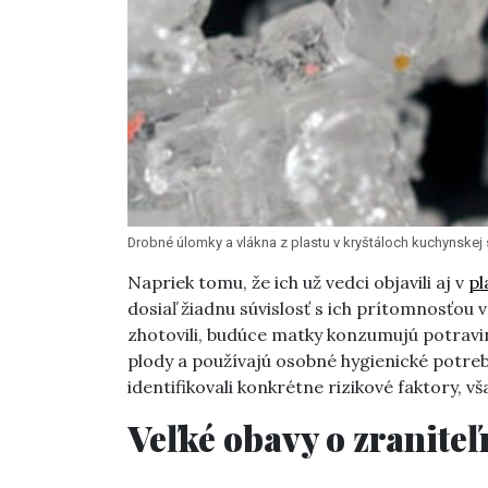
Drobné úlomky a vlákna z plastu v kryštáloch kuchynskej s
Napriek tomu, že ich už vedci objavili aj v
pl
dosiaľ žiadnu súvislosť s ich prítomnosťou
zhotovili, budúce matky konzumujú potravin
plody a používajú osobné hygienické potreb
identifikovali konkrétne rizikové faktory, vš
Veľké obavy o zraniteľ