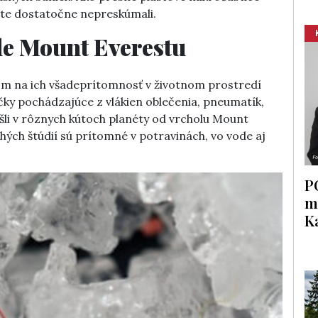
ešte dostatočne nepreskúmali.
ole Mount Everestu
dom na ich všadeprítomnosť v životnom prostredí
čky pochádzajúce z vlákien oblečenia, pneumatík,
šli v rôznych kútoch planéty od vrcholu Mount
hých štúdií sú prítomné v potravinách, vo vode aj
P
m
K