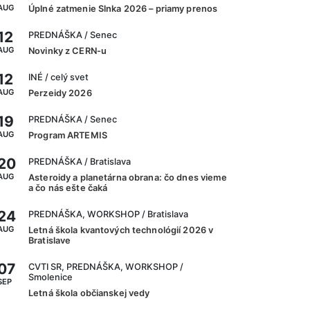
AUG
Úplné zatmenie Slnka 2026 – priamy prenos
12
PREDNÁŠKA
/ Senec
AUG
Novinky z CERN-u
12
INÉ
/ celý svet
AUG
Perzeidy 2026
19
PREDNÁŠKA
/ Senec
AUG
Program ARTEMIS
20
PREDNÁŠKA
/ Bratislava
AUG
Asteroidy a planetárna obrana: čo dnes vieme
a čo nás ešte čaká
24
PREDNÁŠKA, WORKSHOP
/ Bratislava
AUG
Letná škola kvantových technológií 2026 v
Bratislave
07
CVTI SR, PREDNÁŠKA, WORKSHOP
/
Smolenice
SEP
Letná škola občianskej vedy