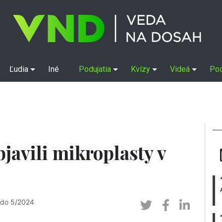
Ľudia
Iné
Podujatia
Kvízy
Videá
Po
bjavili mikroplasty v
 do 5/2024