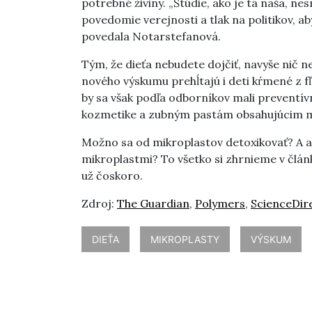
potrebné živiny. „Štúdie, ako je tá naša, ne
povedomie verejnosti a tlak na politikov, ab
povedala Notarstefanová.
Tým, že dieťa nebudete dojčiť, navyše nič n
nového výskumu prehĺtajú i deti kŕmené z fľ
by sa však podľa odborníkov mali preventí
kozmetike a zubným pastám obsahujúcim mik
Možno sa od mikroplastov detoxikovať? A 
mikroplastmi? To všetko si zhrnieme v člán
už čoskoro.
Zdroj:
The Guardian
,
Polymers
,
ScienceDir
DIEŤA
MIKROPLASTY
VÝSKUM