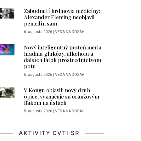
Zabudnutí hrdinovia medicíny:
Alexander Fleming neobjavil
penicilín sám
6. augusta 2026
|
VEDA NA DOSAH
Nový inteligentný prsteň meria
hladinu glukózy, alkoholu a
ďalších látok prostredníctvom
potu
6. augusta 2026
|
VEDA NA DOSAH
V Kongu objavili nový druh
opice, vyznačuje sa oranžovým
fľakom na ústach
5. augusta 2026
|
VEDA NA DOSAH
AKTIVITY CVTI SR