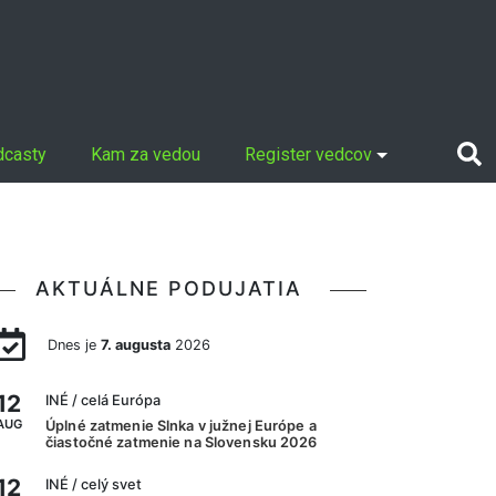
dcasty
Kam za vedou
Register vedcov
AKTUÁLNE PODUJATIA
Dnes je
7. augusta
2026
12
INÉ
/ celá Európa
AUG
Úplné zatmenie Slnka v južnej Európe a
čiastočné zatmenie na Slovensku 2026
12
INÉ
/ celý svet