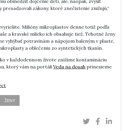
smú obmedziť dojčenie detí, ale, naopak, zvýšiť
y presadzovali zákony, ktoré znečistenie znižujú,“
evyriešite. Milióny mikroplastov denne totiž podľa
aše a kravské mlieko ich obsahuje tiež. Tehotné ženy
vne vyhýbať potravinám a nápojom baleným v plaste,
roplasty a oblečeniu zo syntetických tkanín.
ako v každodennom živote znížime kontamináciu
ku, ktorý vám na portáli
Veda na dosah
prinesieme
ect
ŽENY