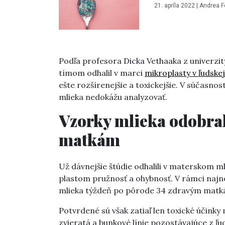
21. apríla 2022
|
Andrea F
Podľa profesora Dicka Vethaaka z univerzi
tímom odhalil v marci
mikroplasty v ľudskej
ešte rozšírenejšie a toxickejšie. V súčasnos
mlieka nedokážu analyzovať.
Vzorky mlieka odobral
matkám
Už dávnejšie štúdie odhalili v materskom ml
plastom pružnosť a ohybnosť. V rámci najn
mlieka týždeň po pôrode 34 zdravým matkám 
Potvrdené sú však zatiaľ len toxické účink
zvieratá a bunkové línie pozostávajúce z ľ