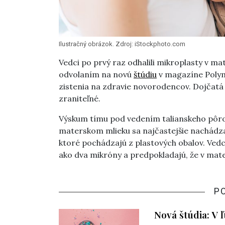
Ilustračný obrázok. Zdroj: iStockphoto.com
Vedci po prvý raz odhalili mikroplasty v m
odvolaním na novú
štúdiu
v magazíne Polym
zistenia na zdravie novorodencov. Dojčatá 
zraniteľné.
Výskum tímu pod vedením talianskeho pôro
materskom mlieku sa najčastejšie nachádza
ktoré pochádzajú z plastových obalov. Vedci
ako dva mikróny a predpokladajú, že v mat
P
Nová štúdia: V ľ