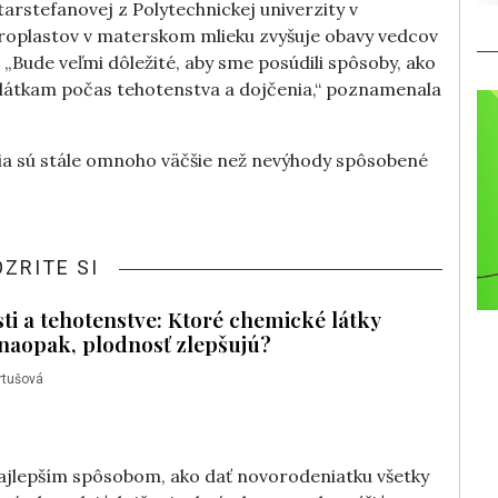
tarstefanovej z Polytechnickej univerzity v
roplastov v materskom mlieku zvyšuje obavy vedcov
„Bude veľmi dôležité, aby sme posúdili spôsoby, ako
 látkam počas tehotenstva a dojčenia,“ poznamenala
nia sú stále omnoho väčšie než nevýhody spôsobené
OZRITE SI
sti a tehotenstve: Ktoré chemické látky
 naopak, plodnosť zlepšujú?
rtušová
najlepším spôsobom, ako dať novorodeniatku všetky