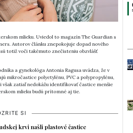
aterskom mlieku. Uviedol to magazín The Guardian s
ers. Autorov článku znepokojuje dopad nového
sú totiž voči takémuto znečisteniu obzvlášť
dníka a gynekológa Antonia Ragusa uvádza, že v
jú mikročastice polyetylénu, PVC a polypropylénu,
 však zatiaľ nedokážu identifikovať častice menšie
erskom mlieku budú prítomné aj tie.
OZRITE SI
udskej krvi našli plastové častice