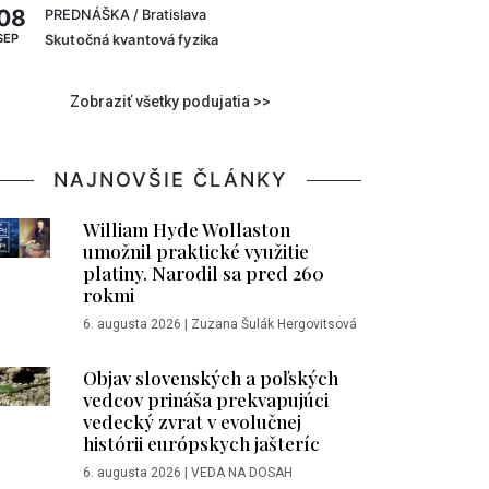
08
PREDNÁŠKA
/ Bratislava
SEP
Skutočná kvantová fyzika
Zobraziť všetky podujatia >>
NAJNOVŠIE ČLÁNKY
William Hyde Wollaston
umožnil praktické využitie
platiny. Narodil sa pred 260
rokmi
6. augusta 2026
|
Zuzana Šulák Hergovitsová
Objav slovenských a poľských
vedcov prináša prekvapujúci
vedecký zvrat v evolučnej
histórii európskych jašteríc
6. augusta 2026
|
VEDA NA DOSAH