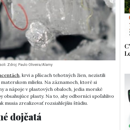
C
L
oli. Zdroj: Paulo Oliveira/Alamy
acentách
, krvi a pľúcach tehotných žien, nezistili
 v materskom mlieku. Na záznamoch, ktoré si
y a nápoje v plastových obaloch, jedia morské
y obsahujúce plasty. Na to, aby odborníci spoľahlivo
ak musia zrealizovať rozsiahlejšiu štúdiu.
né dojčatá