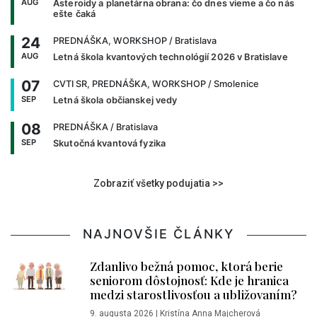
AUG
Asteroidy a planetárna obrana: čo dnes vieme a čo nás
ešte čaká
24
PREDNÁŠKA, WORKSHOP
/ Bratislava
AUG
Letná škola kvantových technológií 2026 v Bratislave
07
CVTI SR, PREDNÁŠKA, WORKSHOP
/ Smolenice
SEP
Letná škola občianskej vedy
08
PREDNÁŠKA
/ Bratislava
SEP
Skutočná kvantová fyzika
Zobraziť všetky podujatia >>
NAJNOVŠIE ČLÁNKY
Zdanlivo bežná pomoc, ktorá berie
seniorom dôstojnosť: Kde je hranica
medzi starostlivosťou a ubližovaním?
9. augusta 2026
|
Kristína Anna Majcherová