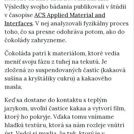
Výsledky svojho bádania publikovali v štúdii
v časopise
ACS Applied Material and
Interfaces
. V nej analyzovali fyzikálny proces
toho, čo sa presne odohráva potom, ako do
čokolády zahryzneme.
Čokoláda patrí k materiálom, ktoré vedia
meniť svoju fázu z tuhej na tekutú. Je
zložená zo suspendovaných častíc (kakaová
sušina a kryštáliky cukru) a kakaového
masla.
Keď sa dostane do kontaktu s teplým
jazykom, uvoľní častice kakaa a vytvorí film,
ktorý ho pokryje. Vďaka tomu vnímame
hladkú textúru, ktorá sa nám rozleje vnútri
úst. Vedci si myslia, že tuk, ktorý je v