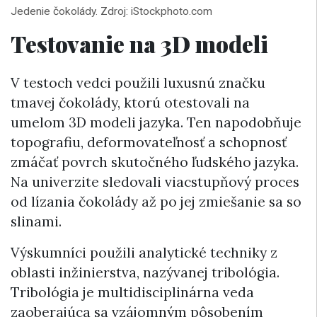
Jedenie čokolády. Zdroj: iStockphoto.com
Testovanie na 3D modeli
V testoch vedci použili luxusnú značku
tmavej čokolády, ktorú otestovali na
umelom 3D modeli jazyka. Ten napodobňuje
topografiu, deformovateľnosť a schopnosť
zmáčať povrch skutočného ľudského jazyka.
Na univerzite sledovali viacstupňový proces
od lízania čokolády až po jej zmiešanie sa so
slinami.
Výskumníci použili analytické techniky z
oblasti inžinierstva, nazývanej tribológia.
Tribológia je multidisciplinárna veda
zaoberajúca sa vzájomným pôsobením