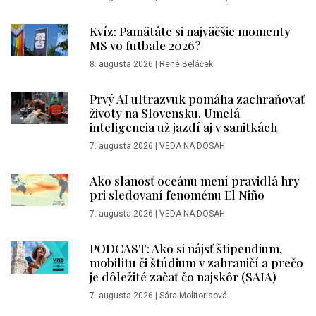
Kvíz: Pamätáte si najväčšie momenty
MS vo futbale 2026?
8. augusta 2026
|
René Beláček
Prvý AI ultrazvuk pomáha zachraňovať
životy na Slovensku. Umelá
inteligencia už jazdí aj v sanitkách
7. augusta 2026
|
VEDA NA DOSAH
Ako slanosť oceánu mení pravidlá hry
pri sledovaní fenoménu El Niño
7. augusta 2026
|
VEDA NA DOSAH
PODCAST: Ako si nájsť štipendium,
mobilitu či štúdium v zahraničí a prečo
je dôležité začať čo najskôr (SAIA)
7. augusta 2026
|
Sára Molitorisová