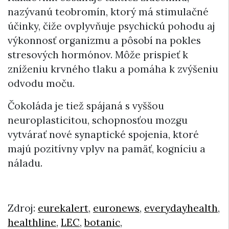
nazývanú teobromín, ktorý má stimulačné
účinky, čiže ovplyvňuje psychickú pohodu aj
výkonnosť organizmu a pôsobí na pokles
stresových hormónov. Môže prispieť k
zníženiu krvného tlaku a pomáha k zvýšeniu
odvodu moču.
Čokoláda je tiež spájaná s vyššou
neuroplasticitou, schopnosťou mozgu
vytvárať nové synaptické spojenia, ktoré
majú pozitívny vplyv na pamäť, kogníciu a
náladu.
Zdroj:
eurekalert
,
euronews
,
everydayhealth
,
healthline
,
LEC
,
botanic
,