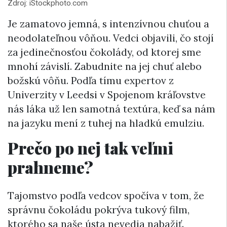
Zdroj: iStockphoto.com
Je zamatovo jemná, s intenzívnou chuťou a
neodolateľnou vôňou. Vedci objavili, čo stojí
za jedinečnosťou čokolády, od ktorej sme
mnohí závislí. Zabudnite na jej chuť alebo
božskú vôňu. Podľa tímu expertov z
Univerzity v Leedsi v Spojenom kráľovstve
nás láka už len samotná textúra, keď sa nám
na jazyku mení z tuhej na hladkú emulziu.
Prečo po nej tak veľmi
prahneme?
Tajomstvo podľa vedcov spočíva v tom, že
správnu čokoládu pokrýva tukový film,
ktorého sa naše ústa nevedia nabažiť.