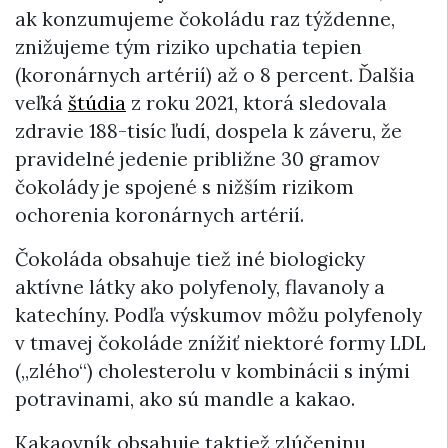
ak konzumujeme čokoládu raz týždenne,
znižujeme tým riziko upchatia tepien
(koronárnych artérií) až o 8 percent. Ďalšia
veľká
štúdia
z roku 2021, ktorá sledovala
zdravie 188-tisíc ľudí, dospela k záveru, že
pravidelné jedenie približne 30 gramov
čokolády je spojené s nižším rizikom
ochorenia koronárnych artérií.
Čokoláda obsahuje tiež iné biologicky
aktívne látky ako polyfenoly, flavanoly a
katechíny. Podľa výskumov môžu polyfenoly
v tmavej čokoláde znížiť niektoré formy LDL
(„zlého“) cholesterolu v kombinácii s inými
potravinami, ako sú mandle a kakao.
Kakaovník obsahuje taktiež zlúčeninu,