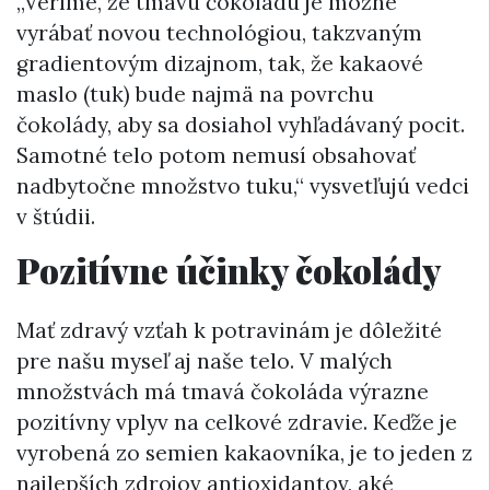
„Veríme, že tmavú čokoládu je možné
vyrábať novou technológiou, takzvaným
gradientovým dizajnom, tak, že kakaové
maslo (tuk) bude najmä na povrchu
čokolády, aby sa dosiahol vyhľadávaný pocit.
Samotné telo potom nemusí obsahovať
nadbytočne množstvo tuku,“ vysvetľujú vedci
v štúdii.
Pozitívne účinky čokolády
Mať zdravý vzťah k potravinám je dôležité
pre našu myseľ aj naše telo. V malých
množstvách má tmavá čokoláda výrazne
pozitívny vplyv na celkové zdravie. Keďže je
vyrobená zo semien kakaovníka, je to jeden z
najlepších zdrojov antioxidantov, aké