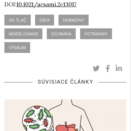
DOI:
10.1021/acsami.2c13017
3D TLAČ
DÁTA
HORMÓNY
MODELOVANIE
OCHRANA
POTRAVINY
VÝSKUM
SÚVISIACE ČLÁNKY