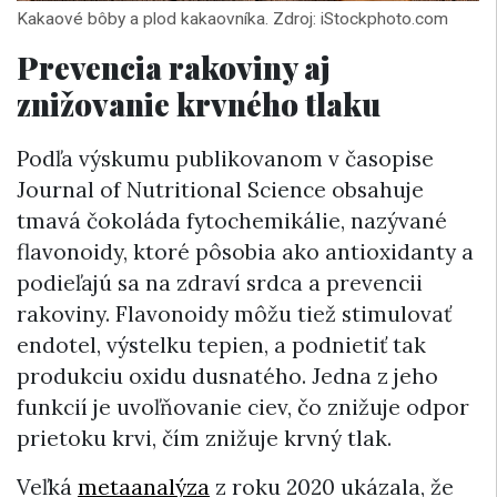
Kakaové bôby a plod kakaovníka. Zdroj: iStockphoto.com
Prevencia rakoviny aj
znižovanie krvného tlaku
Podľa výskumu publikovanom v časopise
Journal of Nutritional Science obsahuje
tmavá čokoláda fytochemikálie, nazývané
flavonoidy, ktoré pôsobia ako antioxidanty a
podieľajú sa na zdraví srdca a prevencii
rakoviny. Flavonoidy môžu tiež stimulovať
endotel, výstelku tepien, a podnietiť tak
produkciu oxidu dusnatého. Jedna z jeho
funkcií je uvoľňovanie ciev, čo znižuje odpor
prietoku krvi, čím znižuje krvný tlak.
Veľká
metaanalýza
z roku 2020 ukázala, že