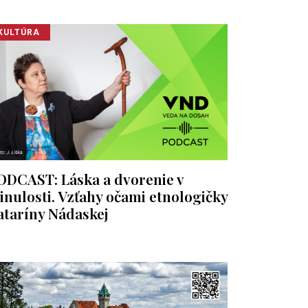
KULTÚRA
ODCAST: Láska a dvorenie v
inulosti. Vzťahy očami etnologičky
ataríny Nádaskej