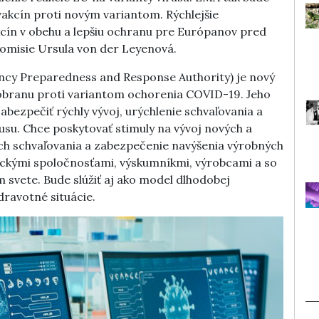
akcín proti novým variantom. Rýchlejšie
cín v obehu a lepšiu ochranu pre Európanov pred
komisie Ursula von der Leyenová.
cy Preparedness and Response Authority) je nový
 obranu proti variantom ochorenia COVID-19. Jeho
bezpečiť rýchly vývoj, urýchlenie schvaľovania a
su. Chce poskytovať stimuly na vývoj nových a
ich schvaľovania a zabezpečenie navýšenia výrobných
ickými spoločnosťami, výskumníkmi, výrobcami a so
 svete. Bude slúžiť aj ako model dlhodobej
dravotné situácie.