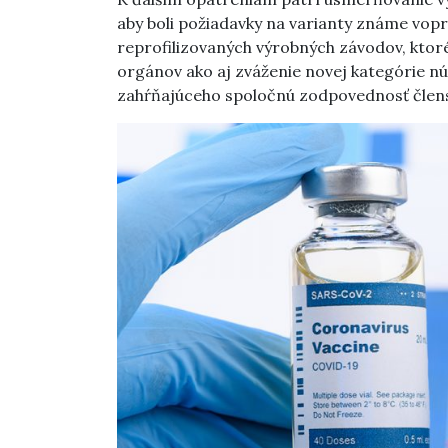
aby boli požiadavky na varianty známe vopr
reprofilizovaných výrobných závodov, ktor
orgánov ako aj zváženie novej kategórie n
zahŕňajúceho spoločnú zodpovednosť člens