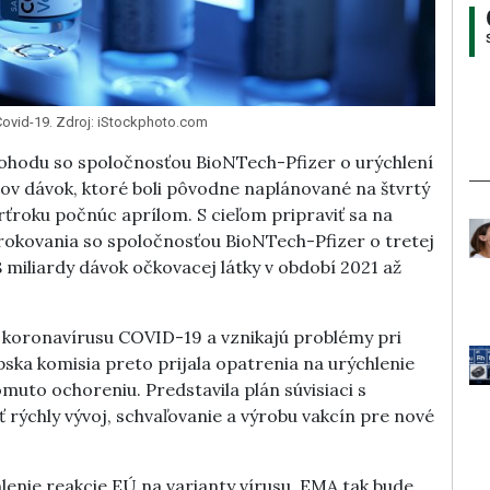
 Covid-19. Zdroj: iStockphoto.com
 dohodu so spoločnosťou BioNTech-Pfizer o urýchlení
nov dávok, ktoré boli pôvodne naplánované na štvrtý
ťroku počnúc aprílom. S cieľom pripraviť sa na
 rokovania so spoločnosťou BioNTech-Pfizer o tretej
 miliardy dávok očkovacej látky v období 2021 až
y koronavírusu COVID-19 a vznikajú problémy pri
pska komisia preto prijala opatrenia na urýchlenie
muto ochoreniu. Predstavila plán súvisiaci s
rýchly vývoj, schvaľovanie a výrobu vakcín pre nové
hlenie reakcie EÚ na varianty vírusu. EMA tak bude