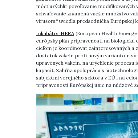
môcť urýchliť povoľovanie modifikovaných v
schvaľovanie znamená väčšie množstvo vak
vírusom,“ uviedla predsedníčka Európskej 
Inkubátor HERA
(European Health Emergen
európsky plán pripravenosti na biologickú
cieľom je koordinovať zainteresovaných a za
dostatok vakcín proti novým variantom víru
upravených vakcín, na urýchlenie procesu 
kapacít. Zahŕňa spoluprácu s biotechnolog
subjektmi verejného sektora v EÚ i na celom
pripravenosti Európskej únie na núdzové z