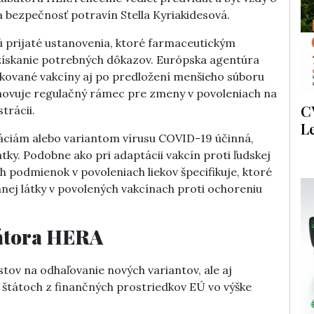
a bezpečnosť potravín Stella Kyriakidesová.
 prijaté ustanovenia, ktoré farmaceutickým
získanie potrebných dôkazov. Európska agentúra
ikované vakcíny aj po predložení menšieho súboru
ovuje regulačný rámec pre zmeny v povoleniach na
C
trácii.
L
táciám alebo variantom vírusu COVID-19 účinná,
tky. Podobne ako pri adaptácii vakcín proti ľudskej
 podmienok v povoleniach liekov špecifikuje, ktoré
nnej látky v povolených vakcínach proti ochoreniu
bátora HERA
stov na odhaľovanie nových variantov, ale aj
štátoch z finančných prostriedkov EÚ vo výške