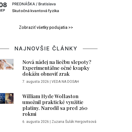
08
PREDNÁŠKA
/ Bratislava
SEP
Skutočná kvantová fyzika
Zobraziť všetky podujatia >>
NAJNOVŠIE ČLÁNKY
Nová nádej na liečbu slepoty?
Experimentálne očné kvapky
dokážu obnoviť zrak
7. augusta 2026
|
VEDA NA DOSAH
William Hyde Wollaston
umožnil praktické využitie
platiny. Narodil sa pred 260
rokmi
6. augusta 2026
|
Zuzana Šulák Hergovitsová