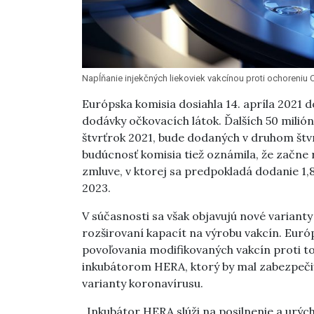
Napĺňanie injekčných liekoviek vakcínou proti ochoreniu
Európska komisia dosiahla 14. apríla 2021
dodávky očkovacích látok. Ďalších 50 milió
štvrťrok 2021, bude dodaných v druhom štvr
budúcnosť komisia tiež oznámila, že začne
zmluve, v ktorej sa predpokladá dodanie 1,8
2023.
V súčasnosti sa však objavujú nové variant
rozširovaní kapacít na výrobu vakcín. Euró
povoľovania modifikovaných vakcín proti to
inkubátorom HERA, ktorý by mal zabezpečiť 
varianty koronavírusu.
„Inkubátor HERA slúži na posilnenie a urýc