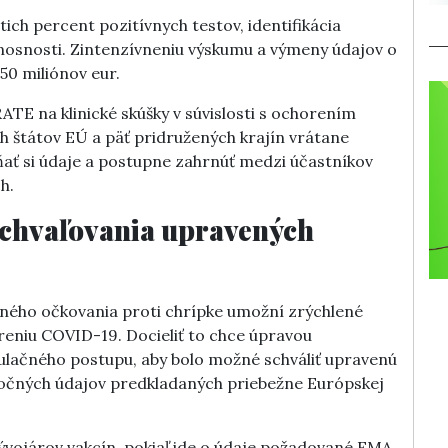
ich percent pozitívnych testov, identifikácia
enosnosti. Zintenzívneniu výskumu a výmeny údajov o
50 miliónov eur.
ATE na klinické skúšky v súvislosti s ochorením
ch štátov EÚ a päť pridružených krajín vrátane
eňať si údaje a postupne zahrnúť medzi účastníkov
h.
schvaľovania upravených
ného očkovania proti chrípke umožní zrýchlené
reniu COVID-19. Docieliť to chce úpravou
lačného postupu, aby bolo možné schváliť upravenú
očných údajov predkladaných priebežne Európskej
vojárov vakcín, pokiaľ ide o údaje požadované EMA,