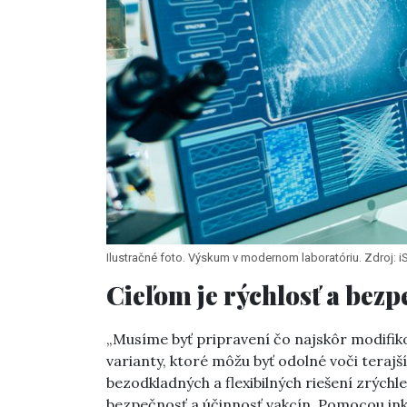
Ilustračné foto. Výskum v modernom laboratóriu. Zdroj:
Cieľom je rýchlosť a bezp
„Musíme byť pripravení čo najskôr modifiko
varianty, ktoré môžu byť odolné voči tera
bezodkladných a flexibilných riešení zrých
bezpečnosť a účinnosť vakcín. Pomocou ink