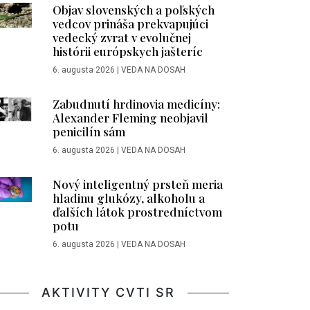
Objav slovenských a poľských
vedcov prináša prekvapujúci
vedecký zvrat v evolučnej
histórii európskych jašteríc
6. augusta 2026
|
VEDA NA DOSAH
Zabudnutí hrdinovia medicíny:
Alexander Fleming neobjavil
penicilín sám
6. augusta 2026
|
VEDA NA DOSAH
Nový inteligentný prsteň meria
hladinu glukózy, alkoholu a
ďalších látok prostredníctvom
potu
6. augusta 2026
|
VEDA NA DOSAH
AKTIVITY CVTI SR