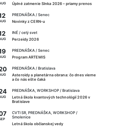
AUG
Úplné zatmenie Slnka 2026 – priamy prenos
12
PREDNÁŠKA
/ Senec
AUG
Novinky z CERN-u
12
INÉ
/ celý svet
AUG
Perzeidy 2026
19
PREDNÁŠKA
/ Senec
AUG
Program ARTEMIS
20
PREDNÁŠKA
/ Bratislava
AUG
Asteroidy a planetárna obrana: čo dnes vieme
a čo nás ešte čaká
24
PREDNÁŠKA, WORKSHOP
/ Bratislava
AUG
Letná škola kvantových technológií 2026 v
Bratislave
07
CVTI SR, PREDNÁŠKA, WORKSHOP
/
Smolenice
SEP
Letná škola občianskej vedy