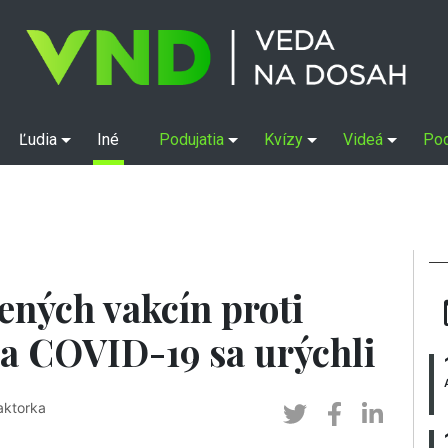
Ľudia
Iné
Podujatia
Kvízy
Videá
Po
ených vakcín proti
a COVID-19 sa urýchli
aktorka