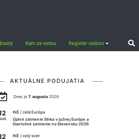
dcasty
Kam za vedou
Register vedcov
AKTUÁLNE PODUJATIA
Dnes je
7. augusta
2026
12
INÉ
/ celá Európa
AUG
Úplné zatmenie Slnka v južnej Európe a
čiastočné zatmenie na Slovensku 2026
12
INÉ
/ celý svet