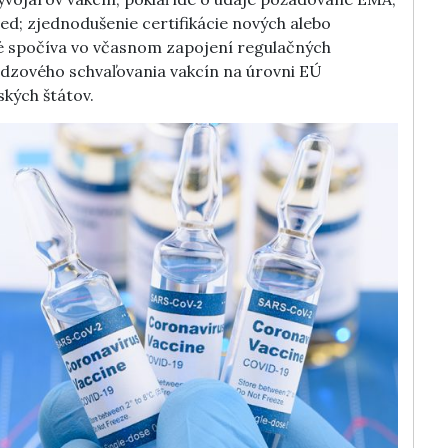
ed; zjednodušenie certifikácie nových alebo
é spočíva vo včasnom zapojení regulačných
údzového schvaľovania vakcín na úrovni EÚ
kých štátov.