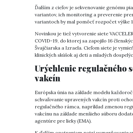
Ďalším z cieľov je sekvenovanie genómu piat
variantov, ich monitoring a preverenie pr
variantoch by mal pomôcť rozpočet výške 1
Novinkou je tiež vytvorenie siete VACCELER
COVID-19, do ktorej sa zapojilo 16 členský
Švajčiarska a Izraela. Cieľom siete je vymi
klinických skúšok aj deti a mladých dospelýc
Urýchlenie regulačného 
vakcín
Európska únia na základe modelu každoroč
schvaľovanie upravených vakcín proti ocho
regulačného rámca, napríklad zmenou regu
vakcínu na základe menšieho súboru dodat
agentúre pre lieky (EMA).
K ďalším opatreniam patrí usmerňovanie vý