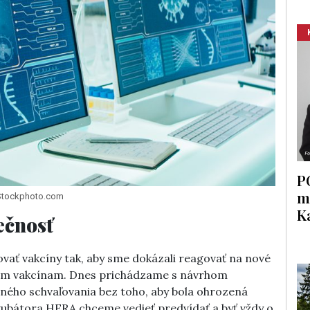
P
m
 iStockphoto.com
K
ečnosť
vať vakcíny tak, aby sme dokázali reagovať na nové
jším vakcínam. Dnes prichádzame s návrhom
leného schvaľovania bez toho, aby bola ohrozená
ubátora HERA chceme vedieť predvídať a byť vždy o