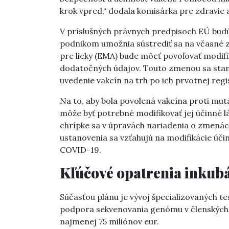
krok vpred,“ dodala komisárka pre zdravie 
V príslušných právnych predpisoch EÚ budú
podnikom umožnia sústrediť sa na včasné 
pre lieky (EMA) bude môcť povoľovať modif
dodatočných údajov. Touto zmenou sa stan
uvedenie vakcín na trh po ich prvotnej regis
Na to, aby bola povolená vakcína proti mu
môže byť potrebné modifikovať jej účinné lá
chrípke sa v úpravách nariadenia o zmenách
ustanovenia sa vzťahujú na modifikácie úči
COVID-19.
Kľúčové opatrenia inku
Súčasťou plánu je vývoj špecializovaných te
podpora sekvenovania genómu v členských 
najmenej 75 miliónov eur.