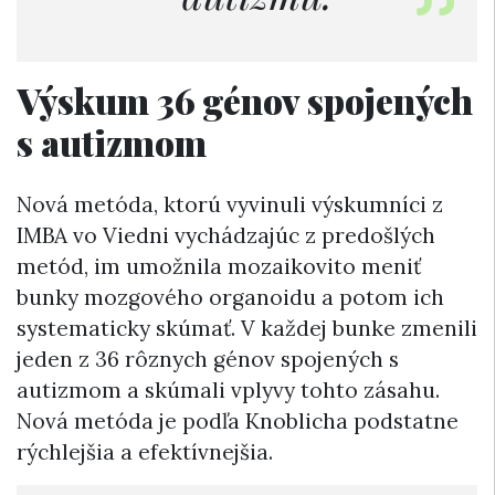
Výskum 36 génov spojených
s autizmom
Nová metóda, ktorú vyvinuli výskumníci z
IMBA vo Viedni vychádzajúc z predošlých
metód, im umožnila mozaikovito meniť
bunky mozgového organoidu a potom ich
systematicky skúmať. V každej bunke zmenili
jeden z 36 rôznych génov spojených s
autizmom a skúmali vplyvy tohto zásahu.
Nová metóda je podľa Knoblicha podstatne
rýchlejšia a efektívnejšia.