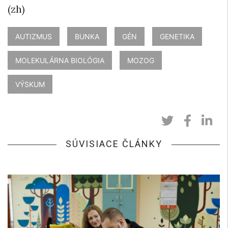
(zh)
AUTIZMUS
BUNKA
GÉN
GENETIKA
MOLEKULÁRNA BIOLÓGIA
MOZOG
VÝSKUM
SÚVISIACE ČLÁNKY