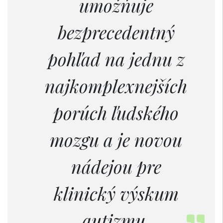
umožňuje
bezprecedentný
pohľad na jednu z
najkomplexnejších
porúch ľudského
mozgu a je novou
nádejou pre
klinický výskum
autizmu.