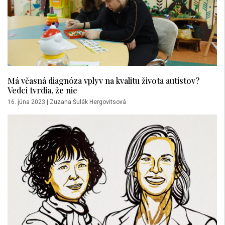
Má včasná diagnóza vplyv na kvalitu života autistov?
Vedci tvrdia, že nie
16. júna 2023
|
Zuzana Šulák Hergovitsová