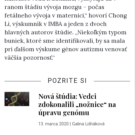
ranom štádiu vývoja mozgu – počas
fetálneho vývoja v maternici,“ hovorí Chong
Li, výskumník v IMBA a jeden z dvoch
hlavných autorov štúdie. „Niekoľkým typom
buniek, ktoré sme identifikovali, by sa mala
pri ďalšom výskume génov autizmu venovať
väčšia pozornosť.“
POZRITE SI
Nová štúdia: Vedci
zdokonalili „nožnice“ na
úpravu genómu
13. marca 2020
|
Galina Lišháková