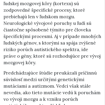
ľudskej mozgovej kôry (kortexu) sú
zodpovedné špecifické procesy, ktoré
prebiehajú len v ľudskom mozgu.
Neurologické vývojové poruchy u ľudí sú
čiastočne spôsobené týmito pre človeka
špecifickými procesmi. Aj v prípade mnohých
ľudských génov, s ktorými sa spája zvýšené
riziko porúch autistického spektra, ide
práve o gény, ktoré sú rozhodujúce pre vývoj
mozgovej kôry.
Predchádzajúce štúdie preukázali príčinnú
súvislosť medzi určitými genetickými
mutáciami a autizmom. Vedci však stále
nevedia, ako tieto mutácie vedú k poruchám
vo vývoji mozgu a k vzniku porúch