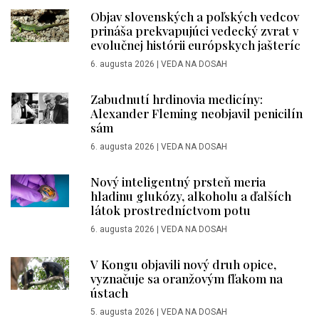
Objav slovenských a poľských vedcov
prináša prekvapujúci vedecký zvrat v
evolučnej histórii európskych jašteríc
6. augusta 2026
|
VEDA NA DOSAH
Zabudnutí hrdinovia medicíny:
Alexander Fleming neobjavil penicilín
sám
6. augusta 2026
|
VEDA NA DOSAH
Nový inteligentný prsteň meria
hladinu glukózy, alkoholu a ďalších
látok prostredníctvom potu
6. augusta 2026
|
VEDA NA DOSAH
V Kongu objavili nový druh opice,
vyznačuje sa oranžovým fľakom na
ústach
5. augusta 2026
|
VEDA NA DOSAH