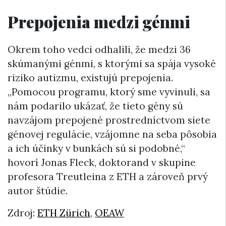
Prepojenia medzi génmi
Okrem toho vedci odhalili, že medzi 36
skúmanými génmi, s ktorými sa spája vysoké
riziko autizmu, existujú prepojenia.
„Pomocou programu, ktorý sme vyvinuli, sa
nám podarilo ukázať, že tieto gény sú
navzájom prepojené prostredníctvom siete
génovej regulácie, vzájomne na seba pôsobia
a ich účinky v bunkách sú si podobné,“
hovorí Jonas Fleck, doktorand v skupine
profesora Treutleina z ETH a zároveň prvý
autor štúdie.
Zdroj:
ETH Zürich
,
OEAW