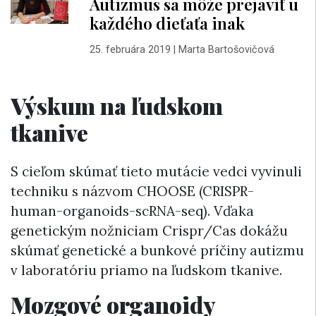
Autizmus sa môže prejaviť u
každého dieťaťa inak
25. februára 2019
|
Marta Bartošovičová
Výskum na ľudskom
tkanive
S cieľom skúmať tieto mutácie vedci vyvinuli
techniku s názvom CHOOSE (CRISPR-
human-organoids-scRNA-seq). Vďaka
genetickým nožniciam Crispr/Cas dokážu
skúmať genetické a bunkové príčiny autizmu
v laboratóriu priamo na ľudskom tkanive.
Mozgové organoidy