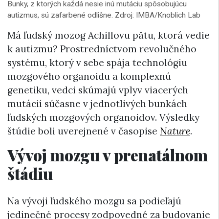
Bunky, z ktorých každá nesie inú mutáciu spôsobujúcu
autizmus, sú zafarbené odlišne. Zdroj: IMBA/Knoblich Lab
Má ľudský mozog Achillovu pätu, ktorá vedie
k autizmu? Prostredníctvom revolučného
systému, ktorý v sebe spája technológiu
mozgového organoidu a komplexnú
genetiku, vedci skúmajú vplyv viacerých
mutácií súčasne v jednotlivých bunkách
ľudských mozgových organoidov. Výsledky
štúdie boli uverejnené v časopise
Nature
.
Vývoj mozgu v prenatálnom
štádiu
Na vývoji ľudského mozgu sa podieľajú
jedinečné procesy zodpovedné za budovanie