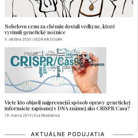
Nobelovu cenu za chémiu dostali vedkyne, ktoré
vyvinuli genetické nožnice
9. októbra 2020
|
VEDA NA DOSAH
Viete kto objavil najpresnejší spôsob opravy genetickej
informácie zapísanej v DNA známej ako CRISPR/Cas9?
18. marca 2019
|
Eva Miadoková
AKTUÁLNE PODUJATIA