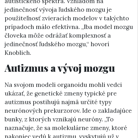
autistického spektra. Vzhľadom na
jedinečnosť vývoja ľudského mozgu je
použiteľnosť zvieracích modelov v takýchto
prípadoch málo efektívna. „Iba model mozgu
človeka môže odrážať komplexnosť a
jedinečnosť ľudského mozgu,“ hovorí
Knoblich.
Autizmus a vývoj mozgu
Na svojom modeli organoidu mohli vedci
ukázať, že genetické zmeny typické pre
autizmus postihujú najmä určité typy
neurónových prekurzorov. Ide o zakladajúce
bunky, z ktorých vznikajú neuróny. „To
naznačuje, že sa molekulárne zmeny, ktoré
nakoniec vedú k autizmu, vyskytujú už v