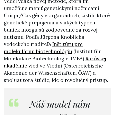
Vedci vďaka novej metóde, ktorá im
umožňuje meniť genetickými nožnicami
Crispr/Cas gény v organoidoch, zistili, ktoré
genetické prepojenia a v akých typoch
buniek mozgu sú zodpovedné za rozvoj
autizmu. Podľa Jürgena Knoblicha,
vedeckého riaditeľa
Inštitútu pre
molekulárnu biotechnológiu
(Institut für
Molekulare Biotechnologie, IMBA)
Rakúskej
akadémie vied
vo Viedni (Österreichische
Akademie der Wissenschaften, ÖAW) a
spoluautora štúdie, ide o revolučný prístup.
Náš model nám