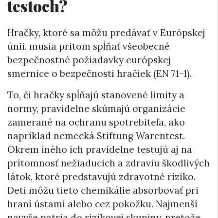
testoch?
Hračky, ktoré sa môžu predávať v Európskej
únii, musia pritom spĺňať všeobecné
bezpečnostné požiadavky európskej
smernice o bezpečnosti hračiek (EN 71-1).
To, či hračky spĺňajú stanovené limity a
normy, pravidelne skúmajú organizácie
zamerané na ochranu spotrebiteľa, ako
napríklad nemecká Stiftung Warentest.
Okrem iného ich pravidelne testujú aj na
prítomnosť nežiaducich a zdraviu škodlivých
látok, ktoré predstavujú zdravotné riziko.
Deti môžu tieto chemikálie absorbovať pri
hraní ústami alebo cez pokožku. Najmenší
navyše patria do rizikovej skupiny, pretože