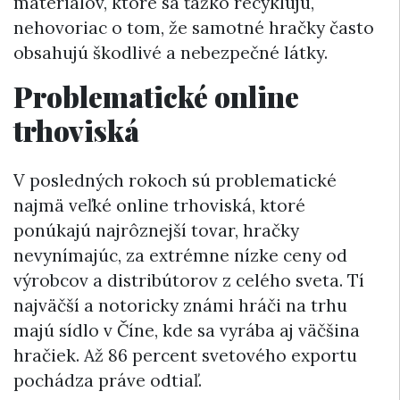
materiálov, ktoré sa ťažko recyklujú,
nehovoriac o tom, že samotné hračky často
obsahujú škodlivé a nebezpečné látky.
Problematické online
trhoviská
V posledných rokoch sú problematické
najmä veľké online trhoviská, ktoré
ponúkajú najrôznejší tovar, hračky
nevynímajúc, za extrémne nízke ceny od
výrobcov a distribútorov z celého sveta. Tí
najväčší a notoricky známi hráči na trhu
majú sídlo v Číne, kde sa vyrába aj väčšina
hračiek. Až 86 percent svetového exportu
pochádza práve odtiaľ.