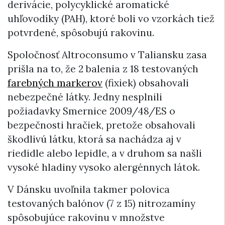
derivácie, polycyklické aromatické
uhľovodíky (PAH), ktoré boli vo vzorkách tiež
potvrdené, spôsobujú rakovinu.
Spoločnosť Altroconsumo v Taliansku zasa
prišla na to, že 2 balenia z 18 testovaných
farebných markerov
(fixiek) obsahovali
nebezpečné látky. Jedny nesplnili
požiadavky Smernice 2009/48/ES o
bezpečnosti hračiek, pretože obsahovali
škodlivú látku, ktorá sa nachádza aj v
riedidle alebo lepidle, a v druhom sa našli
vysoké hladiny vysoko alergénnych látok.
V Dánsku uvoľnila takmer polovica
testovaných balónov (7 z 15) nitrozamíny
spôsobujúce rakovinu v množstve