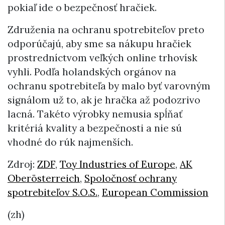
pokiaľ ide o bezpečnosť hračiek.
Združenia na ochranu spotrebiteľov preto
odporúčajú, aby sme sa nákupu hračiek
prostredníctvom veľkých online trhovísk
vyhli. Podľa holandských orgánov na
ochranu spotrebiteľa by malo byť varovným
signálom už to, ak je hračka až podozrivo
lacná. Takéto výrobky nemusia spĺňať
kritériá kvality a bezpečnosti a nie sú
vhodné do rúk najmenších.
Zdroj:
ZDF
,
Toy Industries of Europe
,
AK
Oberösterreich
,
Spoločnosť ochrany
spotrebiteľov S.O.S.
,
European Commission
(zh)