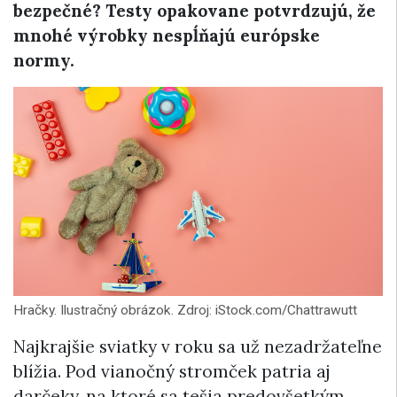
bezpečné? Testy opakovane potvrdzujú, že
mnohé výrobky nespĺňajú európske
normy.
Hračky. Ilustračný obrázok. Zdroj: iStock.com/Chattrawutt
Najkrajšie sviatky v roku sa už nezadržateľne
blížia. Pod vianočný stromček patria aj
darčeky, na ktoré sa tešia predovšetkým