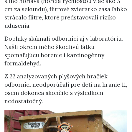
silno horľavá (horela rýchlosťou viac ako 3
cm za sekundu), flitrové zvieratko zasa ľahko
strácalo flitre, ktoré predstavovali riziko
udusenia.
Doplnky skúmali odborníci aj v laboratóriu.
Našli okrem iného škodlivú látku
spomaľujúcu horenie i karcinogénny
formaldehyd.
Z 22 analyzovaných plyšových hračiek
odborníci neodporúčali pre deti na hranie 11,
osem dokonca skončilo s výsledkom
nedostatočný.