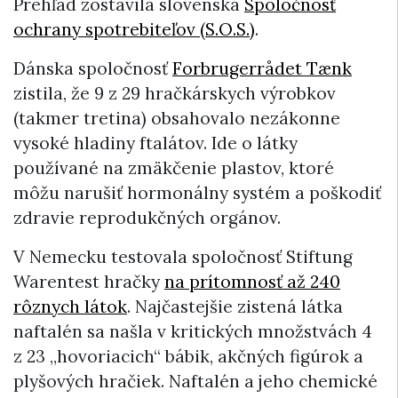
Prehľad zostavila slovenská
Spoločnosť
ochrany spotrebiteľov (S.O.S.)
.
Dánska spoločnosť
Forbrugerrådet Tænk
zistila, že 9 z 29 hračkárskych výrobkov
(takmer tretina) obsahovalo nezákonne
vysoké hladiny ftalátov. Ide o látky
používané na zmäkčenie plastov, ktoré
môžu narušiť hormonálny systém a poškodiť
zdravie reprodukčných orgánov.
V Nemecku testovala spoločnosť Stiftung
Warentest hračky
na prítomnosť až 240
rôznych látok
. Najčastejšie zistená látka
naftalén sa našla v kritických množstvách 4
z 23 „hovoriacich“ bábik, akčných figúrok a
plyšových hračiek. Naftalén a jeho chemické