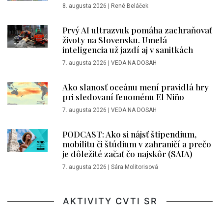
8. augusta 2026
|
René Beláček
Prvý AI ultrazvuk pomáha zachraňovať
životy na Slovensku. Umelá
inteligencia už jazdí aj v sanitkách
7. augusta 2026
|
VEDA NA DOSAH
Ako slanosť oceánu mení pravidlá hry
pri sledovaní fenoménu El Niño
7. augusta 2026
|
VEDA NA DOSAH
PODCAST: Ako si nájsť štipendium,
mobilitu či štúdium v zahraničí a prečo
je dôležité začať čo najskôr (SAIA)
7. augusta 2026
|
Sára Molitorisová
AKTIVITY CVTI SR