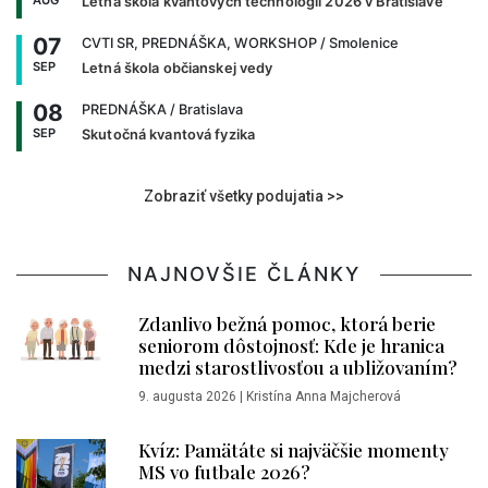
Letná škola kvantových technológií 2026 v Bratislave
07
CVTI SR, PREDNÁŠKA, WORKSHOP
/ Smolenice
SEP
Letná škola občianskej vedy
08
PREDNÁŠKA
/ Bratislava
SEP
Skutočná kvantová fyzika
Zobraziť všetky podujatia >>
NAJNOVŠIE ČLÁNKY
Zdanlivo bežná pomoc, ktorá berie
seniorom dôstojnosť: Kde je hranica
medzi starostlivosťou a ubližovaním?
9. augusta 2026
|
Kristína Anna Majcherová
Kvíz: Pamätáte si najväčšie momenty
MS vo futbale 2026?