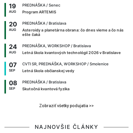
19
PREDNÁŠKA
/ Senec
AUG
Program ARTEMIS
20
PREDNÁŠKA
/ Bratislava
AUG
Asteroidy a planetárna obrana: čo dnes vieme a čo nás
ešte čaká
24
PREDNÁŠKA, WORKSHOP
/ Bratislava
AUG
Letná škola kvantových technológií 2026 v Bratislave
07
CVTI SR, PREDNÁŠKA, WORKSHOP
/ Smolenice
SEP
Letná škola občianskej vedy
08
PREDNÁŠKA
/ Bratislava
SEP
Skutočná kvantová fyzika
Zobraziť všetky podujatia >>
NAJNOVŠIE ČLÁNKY