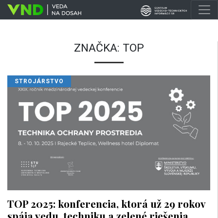
ZNAČKA:
TOP
STROJÁRSTVO
TOP 2025: konferencia, ktorá už 29 rokov
spája vedu, techniku a zelené riešenia