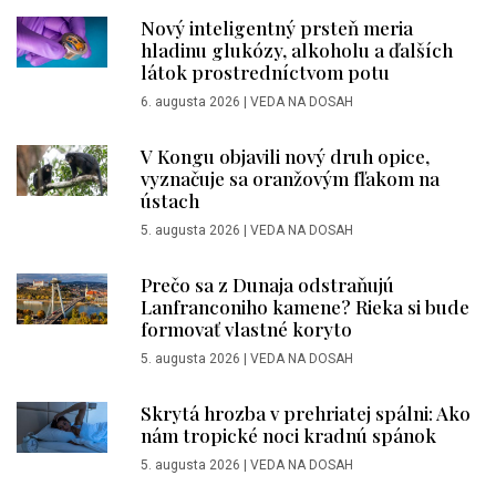
Nový inteligentný prsteň meria
hladinu glukózy, alkoholu a ďalších
látok prostredníctvom potu
6. augusta 2026
|
VEDA NA DOSAH
V Kongu objavili nový druh opice,
vyznačuje sa oranžovým fľakom na
ústach
5. augusta 2026
|
VEDA NA DOSAH
Prečo sa z Dunaja odstraňujú
Lanfranconiho kamene? Rieka si bude
formovať vlastné koryto
5. augusta 2026
|
VEDA NA DOSAH
Skrytá hrozba v prehriatej spálni: Ako
nám tropické noci kradnú spánok
5. augusta 2026
|
VEDA NA DOSAH