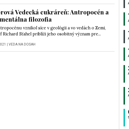
ová Vedecká cukráreň: Antropocén a
mentálna filozofia
ropocénu vznikol síce v geológii a vo vedách o Zemi,
of Richard Sťahel priblíži jeho osobitný význam pre...
2021
|
VEDA NA DOSAH