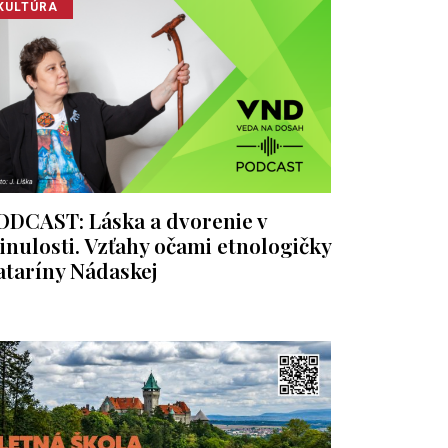
KULTÚRA
ODCAST: Láska a dvorenie v
inulosti. Vzťahy očami etnologičky
ataríny Nádaskej