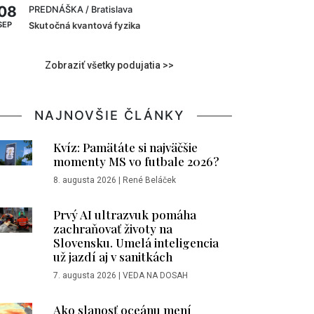
08
PREDNÁŠKA
/ Bratislava
SEP
Skutočná kvantová fyzika
Zobraziť všetky podujatia >>
NAJNOVŠIE ČLÁNKY
Kvíz: Pamätáte si najväčšie
momenty MS vo futbale 2026?
8. augusta 2026
|
René Beláček
Prvý AI ultrazvuk pomáha
zachraňovať životy na
Slovensku. Umelá inteligencia
už jazdí aj v sanitkách
7. augusta 2026
|
VEDA NA DOSAH
Ako slanosť oceánu mení