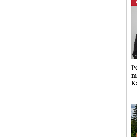
P
m
K