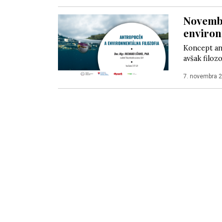
Novembr
environ
Koncept ant
avšak filoz
7. novembra 