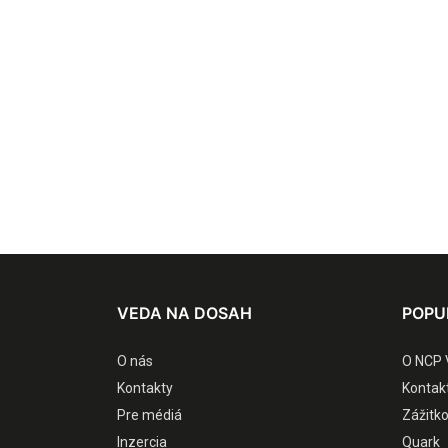
VEDA NA DOSAH
POPU
O nás
O NCP 
Kontakty
Kontak
Pre médiá
Zážitk
Inzercia
Quark