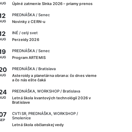
AUG
Úplné zatmenie Slnka 2026 – priamy prenos
12
PREDNÁŠKA
/ Senec
AUG
Novinky z CERN-u
12
INÉ
/ celý svet
AUG
Perzeidy 2026
19
PREDNÁŠKA
/ Senec
AUG
Program ARTEMIS
20
PREDNÁŠKA
/ Bratislava
AUG
Asteroidy a planetárna obrana: čo dnes vieme
a čo nás ešte čaká
24
PREDNÁŠKA, WORKSHOP
/ Bratislava
AUG
Letná škola kvantových technológií 2026 v
Bratislave
07
CVTI SR, PREDNÁŠKA, WORKSHOP
/
Smolenice
SEP
Letná škola občianskej vedy