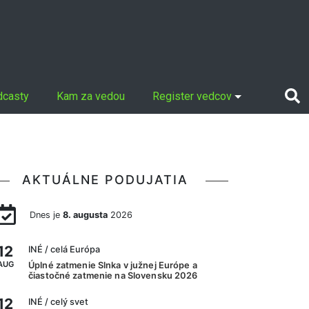
dcasty
Kam za vedou
Register vedcov
AKTUÁLNE PODUJATIA
Dnes je
8. augusta
2026
12
INÉ
/ celá Európa
AUG
Úplné zatmenie Slnka v južnej Európe a
čiastočné zatmenie na Slovensku 2026
12
INÉ
/ celý svet