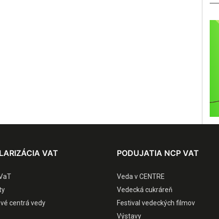
LARIZÁCIA VAT
PODUJATIA NCP VAT
VaT
Veda v CENTRE
ty
Vedecká cukráreň
ové centrá vedy
Festival vedeckých filmov
Výstavy