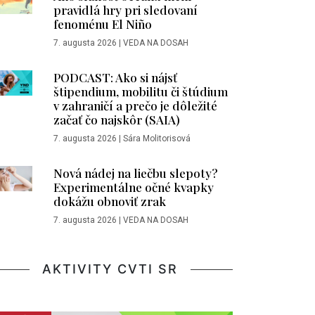
pravidlá hry pri sledovaní
fenoménu El Niño
7. augusta 2026
|
VEDA NA DOSAH
PODCAST: Ako si nájsť
štipendium, mobilitu či štúdium
v zahraničí a prečo je dôležité
začať čo najskôr (SAIA)
7. augusta 2026
|
Sára Molitorisová
Nová nádej na liečbu slepoty?
Experimentálne očné kvapky
dokážu obnoviť zrak
7. augusta 2026
|
VEDA NA DOSAH
AKTIVITY CVTI SR