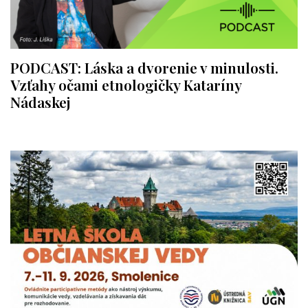
PODCAST: Láska a dvorenie v minulosti.
Vzťahy očami etnologičky Kataríny
Nádaskej