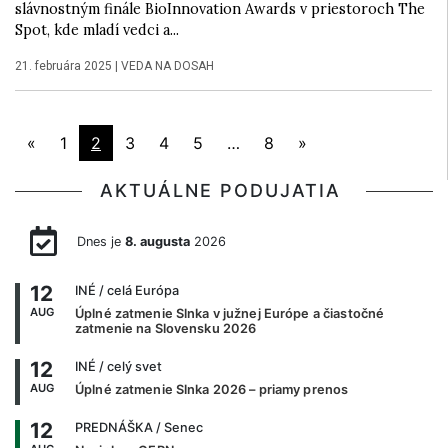
slávnostným finále BioInnovation Awards v priestoroch The
Spot, kde mladí vedci a...
21. februára 2025
|
VEDA NA DOSAH
«
1
2
3
4
5
…
8
»
AKTUÁLNE PODUJATIA
Dnes je
8. augusta
2026
12
INÉ
/ celá Európa
AUG
Úplné zatmenie Slnka v južnej Európe a čiastočné
zatmenie na Slovensku 2026
12
INÉ
/ celý svet
AUG
Úplné zatmenie Slnka 2026 – priamy prenos
12
PREDNÁŠKA
/ Senec