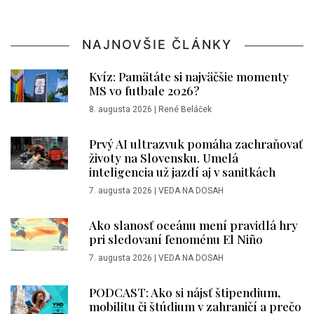
NAJNOVŠIE ČLÁNKY
Kvíz: Pamätáte si najväčšie momenty
MS vo futbale 2026?
8. augusta 2026
|
René Beláček
Prvý AI ultrazvuk pomáha zachraňovať
životy na Slovensku. Umelá
inteligencia už jazdí aj v sanitkách
7. augusta 2026
|
VEDA NA DOSAH
Ako slanosť oceánu mení pravidlá hry
pri sledovaní fenoménu El Niño
7. augusta 2026
|
VEDA NA DOSAH
PODCAST: Ako si nájsť štipendium,
mobilitu či štúdium v zahraničí a prečo