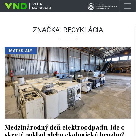
ZNAČKA:
RECYKLÁCIA
MATERIÁLY
Medzinárodný deň elektroodpadu. Ide o
skrytý poklad alebo ekologickú hrozbu?