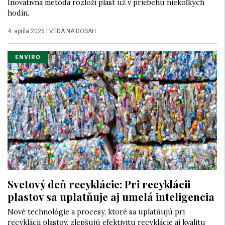
Inovatívna metóda rozloží plast už v priebehu niekoľkých
hodín.
4. apríla 2025
|
VEDA NA DOSAH
ENVIRO
Svetový deň recyklácie: Pri recyklácii
plastov sa uplatňuje aj umelá inteligencia
Nové technológie a procesy, ktoré sa uplatňujú pri
recyklácii plastov, zlepšujú efektivitu recyklácie aj kvalitu