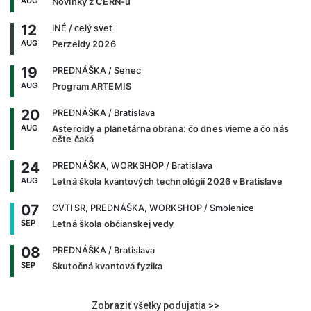
AUG
Novinky z CERN-u
12
INÉ
/ celý svet
AUG
Perzeidy 2026
19
PREDNÁŠKA
/ Senec
AUG
Program ARTEMIS
20
PREDNÁŠKA
/ Bratislava
AUG
Asteroidy a planetárna obrana: čo dnes vieme a čo nás
ešte čaká
24
PREDNÁŠKA, WORKSHOP
/ Bratislava
AUG
Letná škola kvantových technológií 2026 v Bratislave
07
CVTI SR, PREDNÁŠKA, WORKSHOP
/ Smolenice
SEP
Letná škola občianskej vedy
08
PREDNÁŠKA
/ Bratislava
SEP
Skutočná kvantová fyzika
Zobraziť všetky podujatia >>