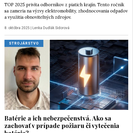
TOP 2025 privíta odborníkov z piatich krajín. Tento ročník
sa zameria na výzvy elektromobility, zhodnocovania odpadov
a využitia obnoviteľných zdrojov.
8. októbra 2025
|
Lenka Dudlák Sidorová
STROJÁRSTVO
Batérie a ich nebezpečenstvá. Ako sa
zachovať v prípade požiaru či vytečenia
batérie?