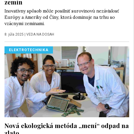
zemín
Inovatívny spôsob môže posilniť surovinovú nezávislosť
Európy a Ameriky od Číny, ktorá dominuje na trhu so
vzácnymi zeminami.
8. júla 2025
|
VEDA NA DOSAH
ELEKTROTECHNIKA
Nová ekologická metóda „mení“ odpad na
zlato