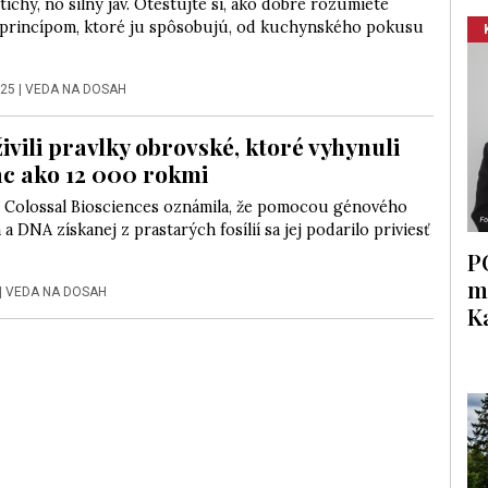
 tichý, no silný jav. Otestujte si, ako dobre rozumiete
 princípom, ktoré ju spôsobujú, od kuchynského pokusu
025
|
VEDA NA DOSAH
ivili pravlky obrovské, ktoré vyhynuli
ac ako 12 000 rokmi
 Colossal Biosciences oznámila, že pomocou génového
 a DNA získanej z prastarých fosílií sa jej podarilo priviesť
P
m
|
VEDA NA DOSAH
K