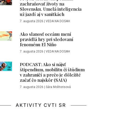
zachraňovať životy na
Slovensku. Umelá inteligencia
už jazdí aj v sanitkách
7. augusta 2026
|
VEDA NA DOSAH
Ako slanosť oceánu mení
pravidlá hry pri sledovaní
fenoménu El Niño
7. augusta 2026
|
VEDA NA DOSAH
PODCAST: Ako si nájsť
štipendium, mobilitu či štúdium
v zahraničí a prečo je dôležité
začať čo najskôr (SAIA)
7. augusta 2026
|
Sára Molitorisová
AKTIVITY CVTI SR