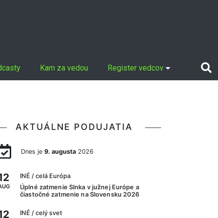
dcasty
Kam za vedou
Register vedcov
AKTUÁLNE PODUJATIA
Dnes je
9. augusta
2026
12
INÉ
/ celá Európa
AUG
Úplné zatmenie Slnka v južnej Európe a
čiastočné zatmenie na Slovensku 2026
12
INÉ
/ celý svet