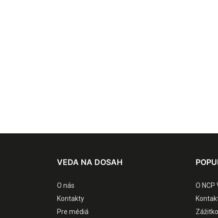
VEDA NA DOSAH
POPU
O nás
O NCP 
Kontakty
Kontak
Pre médiá
Zážitk