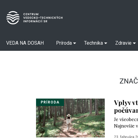
VEDA NA DOSAH
Príroda
Technika
Zdravie
ZNAČ
Vplyv v
PRÍRODA
počúvan
Je všeobecn
Najnovšie v
23. februára 