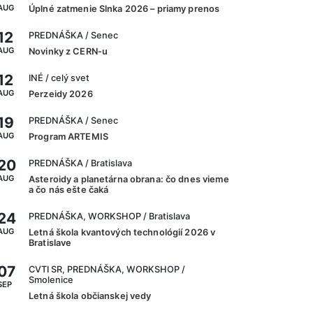
AUG
Úplné zatmenie Slnka 2026 – priamy prenos
12
PREDNÁŠKA
/ Senec
AUG
Novinky z CERN-u
12
INÉ
/ celý svet
AUG
Perzeidy 2026
19
PREDNÁŠKA
/ Senec
AUG
Program ARTEMIS
20
PREDNÁŠKA
/ Bratislava
AUG
Asteroidy a planetárna obrana: čo dnes vieme
a čo nás ešte čaká
24
PREDNÁŠKA, WORKSHOP
/ Bratislava
AUG
Letná škola kvantových technológií 2026 v
Bratislave
07
CVTI SR, PREDNÁŠKA, WORKSHOP
/
Smolenice
SEP
Letná škola občianskej vedy