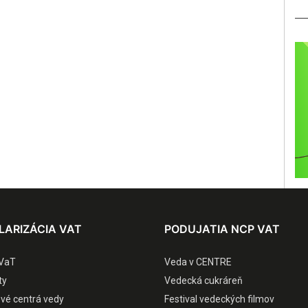
LARIZÁCIA VAT
PODUJATIA NCP VAT
VaT
Veda v CENTRE
ty
Vedecká cukráreň
ové centrá vedy
Festival vedeckých filmov