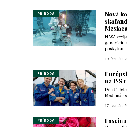
Nová ko
PRÍRODA
skafand
Mesiac
NASA vyvíj
generáciu s
poskytnúť v
19. februára 
Európsk
PRÍRODA
na ISS 
Dňa 14. feb
Medzinárodn
17. februára 
Fascinu
PRÍRODA