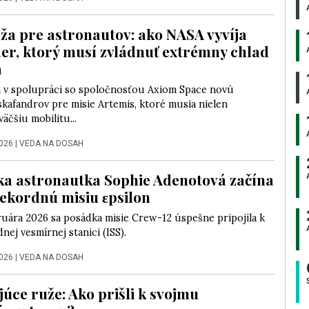
ža pre astronautov: ako NASA vyvíja
er, ktorý musí zvládnuť extrémny chlad
a
a v spolupráci so spoločnosťou Axiom Space novú
kafandrov pre misie Artemis, ktoré musia nielen
äčšiu mobilitu...
2026
|
VEDA NA DOSAH
a astronautka Sophie Adenotová začína
rekordnú misiu εpsilon
ruára 2026 sa posádka misie Crew-12 úspešne pripojila k
ej vesmírnej stanici (ISS).
2026
|
VEDA NA DOSAH
júce ruže: Ako prišli k svojmu