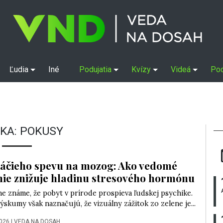
Ľudia
Iné
Podujatia
Kvízy
Videá
Po
KA:
POKUSY
táčieho spevu na mozog: Ako vedomé
ie znižuje hladinu stresového hormónu
e známe, že pobyt v prírode prospieva ľudskej psychike.
ýskumy však naznačujú, že vizuálny zážitok zo zelene je...
2026
|
VEDA NA DOSAH