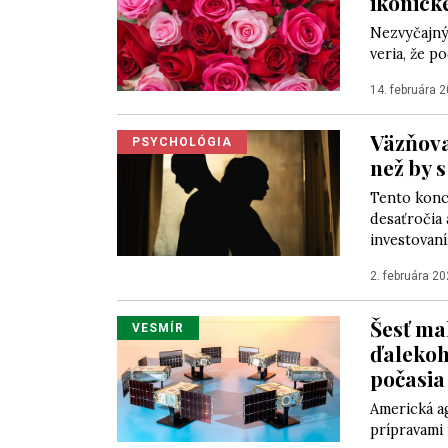
ikonick
Nezvyčajný 
veria, že p
14. februára 
Väzňova
PSYCHOLÓGIA
než by 
Tento konc
desaťročia a
investovaní.
2. februára 2
Šesť ma
VESMÍR
ďalekoh
počasia
Americká a
prípravami 