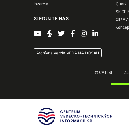
Inzercia
Quark
SK CRI
SLEDUJTE NÁS
CIP VVI
Koncep
Archívna verzia VEDA NA DOSAH
© CVTI SR
Zá