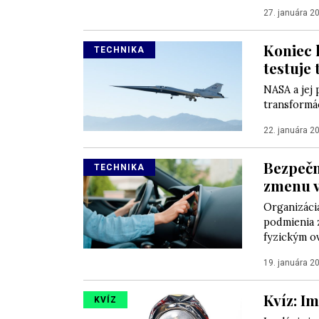
27. januára 2
Koniec
TECHNIKA
testuje
NASA a jej 
transformác
22. januára 2
Bezpečn
TECHNIKA
zmenu v
Organizáci
podmienia 
fyzickým ov
19. januára 2
Kvíz: Im
KVÍZ