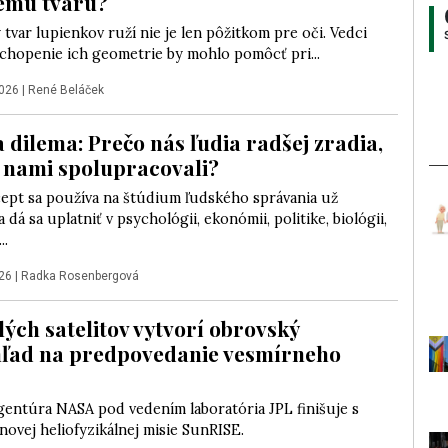
ému tvaru?
tvar lupienkov ruží nie je len pôžitkom pre oči. Vedci
ochopenie ich geometrie by mohlo pomôcť pri...
2026
|
René Beláček
 dilema: Prečo nás ľudia radšej zradia,
s nami spolupracovali?
ept sa používa na štúdium ľudského správania už
 dá sa uplatniť v psychológii, ekonómii, politike, biológii,
..
026
|
Radka Rosenbergová
lých satelitov vytvorí obrovský
ľad na predpovedanie vesmírneho
gentúra NASA pod vedením laboratória JPL finišuje s
novej heliofyzikálnej misie SunRISE.