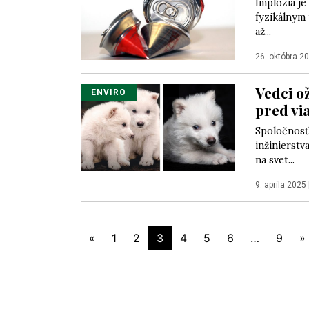
Implózia je
fyzikálnym
až...
26. októbra 2
Vedci ož
ENVIRO
pred vi
Spoločnosť
inžinierstva
na svet...
9. apríla 2025
«
1
2
3
4
5
6
…
9
»