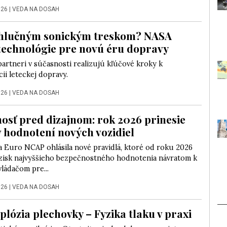
026
|
VEDA NA DOSAH
 hlučným sonickým treskom? NASA
 technológie pre novú éru dopravy
partneri v súčasnosti realizujú kľúčové kroky k
ii leteckej dopravy.
026
|
VEDA NA DOSAH
osť pred dizajnom: rok 2026 prinesie
 hodnotení nových vozidiel
a Euro NCAP ohlásila nové pravidlá, ktoré od roku 2026
zisk najvyššieho bezpečnostného hodnotenia návratom k
ládačom pre...
026
|
VEDA NA DOSAH
plózia plechovky – Fyzika tlaku v praxi