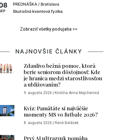
08
PREDNÁŠKA
/ Bratislava
SEP
Skutočná kvantová fyzika
Zobraziť všetky podujatia >>
NAJNOVŠIE ČLÁNKY
Zdanlivo bežná pomoc, ktorá
berie seniorom dôstojnosť: Kde
je hranica medzi starostlivosťou
a ubližovaním?
9. augusta 2026
|
Kristína Anna Majcherová
Kvíz: Pamätáte si najväčšie
momenty MS vo futbale 2026?
8. augusta 2026
|
René Beláček
Prvý AI ultrazvuk pomáha