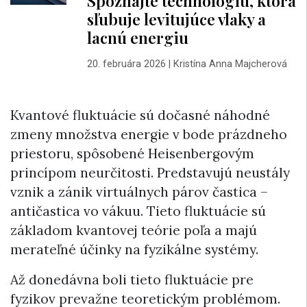
Spoznajte technológiu, ktorá
sľubuje levitujúce vlaky a
lacnú energiu
20. februára 2026
|
Kristína Anna Majcherová
Kvantové fluktuácie sú dočasné náhodné
zmeny množstva energie v bode prázdneho
priestoru, spôsobené Heisenbergovým
princípom neurčitosti. Predstavujú neustály
vznik a zánik virtuálnych párov častica –
antičastica vo vákuu. Tieto fluktuácie sú
základom kvantovej teórie poľa a majú
merateľné účinky na fyzikálne systémy.
Až donedávna boli tieto fluktuácie pre
fyzikov prevažne teoretickým problémom.