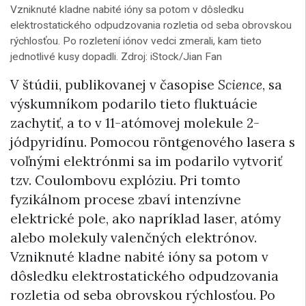
Vzniknuté kladne nabité ióny sa potom v dôsledku
elektrostatického odpudzovania rozletia od seba obrovskou
rýchlosťou. Po rozletení iónov vedci zmerali, kam tieto
jednotlivé kusy dopadli. Zdroj: iStock/Jian Fan
V štúdii, publikovanej v časopise
Science
, sa
výskumníkom podarilo tieto fluktuácie
zachytiť, a to v 11-atómovej molekule 2-
jódpyridínu. Pomocou röntgenového lasera s
voľnými elektrónmi sa im podarilo vytvoriť
tzv. Coulombovu explóziu. Pri tomto
fyzikálnom procese zbaví intenzívne
elektrické pole, ako napríklad laser, atómy
alebo molekuly valenčných elektrónov.
Vzniknuté kladne nabité ióny sa potom v
dôsledku elektrostatického odpudzovania
rozletia od seba obrovskou rýchlosťou. Po