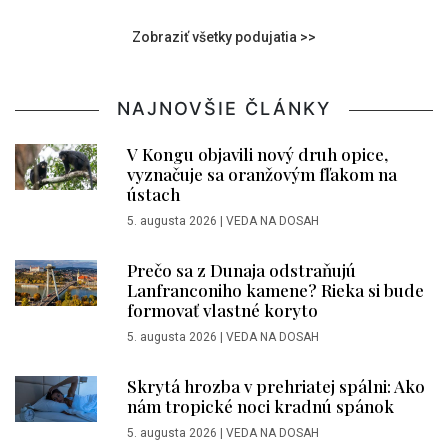
Zobraziť všetky podujatia >>
NAJNOVŠIE ČLÁNKY
V Kongu objavili nový druh opice,
vyznačuje sa oranžovým fľakom na
ústach
5. augusta 2026
|
VEDA NA DOSAH
Prečo sa z Dunaja odstraňujú
Lanfranconiho kamene? Rieka si bude
formovať vlastné koryto
5. augusta 2026
|
VEDA NA DOSAH
Skrytá hrozba v prehriatej spálni: Ako
nám tropické noci kradnú spánok
5. augusta 2026
|
VEDA NA DOSAH