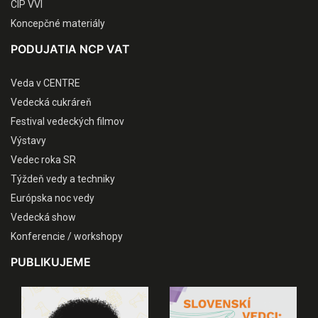
CIP VVI
Koncepčné materiály
PODUJATIA NCP VAT
Veda v CENTRE
Vedecká cukráreň
Festival vedeckých filmov
Výstavy
Vedec roka SR
Týždeň vedy a techniky
Európska noc vedy
Vedecká show
Konferencie / workshopy
PUBLIKUJEME