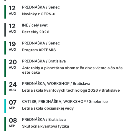
12
PREDNÁŠKA
/ Senec
AUG
Novinky z CERN-u
12
INÉ
/ celý svet
AUG
Perzeidy 2026
19
PREDNÁŠKA
/ Senec
AUG
Program ARTEMIS
20
PREDNÁŠKA
/ Bratislava
AUG
Asteroidy a planetárna obrana: čo dnes vieme a čo nás
ešte čaká
24
PREDNÁŠKA, WORKSHOP
/ Bratislava
AUG
Letná škola kvantových technológií 2026 v Bratislave
07
CVTI SR, PREDNÁŠKA, WORKSHOP
/ Smolenice
SEP
Letná škola občianskej vedy
08
PREDNÁŠKA
/ Bratislava
SEP
Skutočná kvantová fyzika