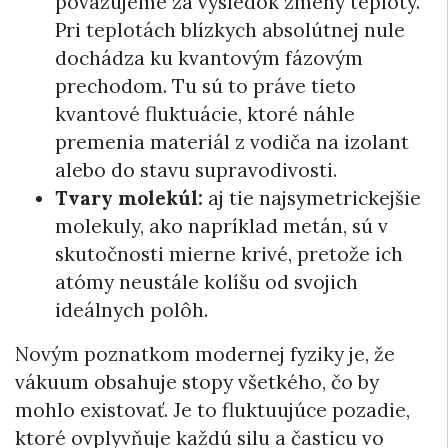
považujeme za výsledok zmeny teploty.
Pri teplotách blízkych absolútnej nule
dochádza ku kvantovým fázovým
prechodom. Tu sú to práve tieto
kvantové fluktuácie, ktoré náhle
premenia materiál z vodiča na izolant
alebo do stavu supravodivosti.
Tvary molekúl:
aj tie najsymetrickejšie
molekuly, ako napríklad metán, sú v
skutočnosti mierne krivé, pretože ich
atómy neustále kolíšu od svojich
ideálnych polôh.
Novým poznatkom modernej fyziky je, že
vákuum obsahuje stopy všetkého, čo by
mohlo existovať. Je to fluktuujúce pozadie,
ktoré ovplyvňuje každú silu a časticu vo