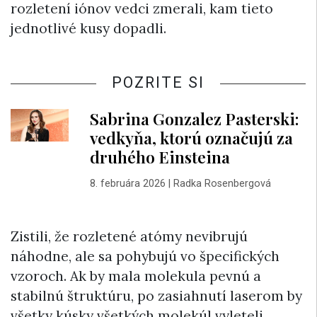
rozletení iónov vedci zmerali, kam tieto
jednotlivé kusy dopadli.
POZRITE SI
Sabrina Gonzalez Pasterski:
vedkyňa, ktorú označujú za
druhého Einsteina
8. februára 2026
|
Radka Rosenbergová
Zistili, že rozletené atómy nevibrujú
náhodne, ale sa pohybujú vo špecifických
vzoroch. Ak by mala molekula pevnú a
stabilnú štruktúru, po zasiahnutí laserom by
všetky kúsky všetkých molekúl vyleteli