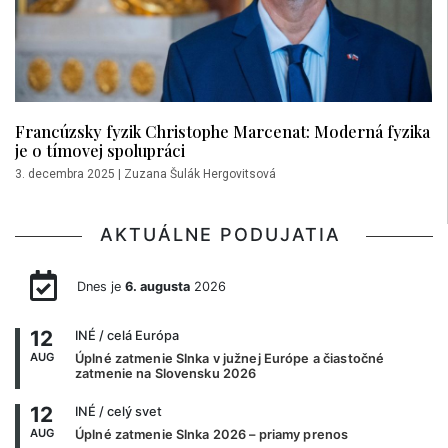
Francúzsky fyzik Christophe Marcenat: Moderná fyzika
je o tímovej spolupráci
3. decembra 2025
|
Zuzana Šulák Hergovitsová
AKTUÁLNE PODUJATIA
Dnes je
6. augusta
2026
12
INÉ
/ celá Európa
AUG
Úplné zatmenie Slnka v južnej Európe a čiastočné
zatmenie na Slovensku 2026
12
INÉ
/ celý svet
AUG
Úplné zatmenie Slnka 2026 – priamy prenos