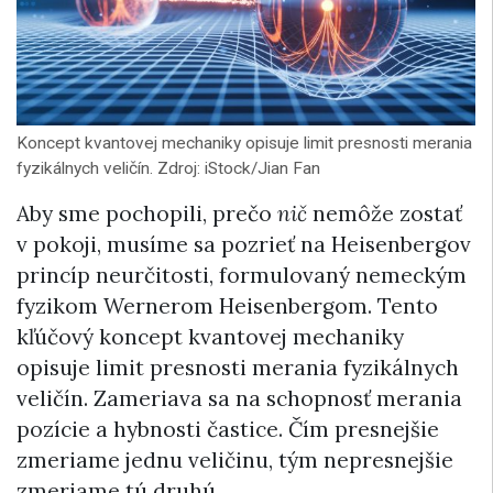
Koncept kvantovej mechaniky opisuje limit presnosti merania
fyzikálnych veličín. Zdroj: iStock/Jian Fan
Aby sme pochopili, prečo
nič
nemôže zostať
v pokoji, musíme sa pozrieť na Heisenbergov
princíp neurčitosti, formulovaný nemeckým
fyzikom Wernerom Heisenbergom. Tento
kľúčový koncept kvantovej mechaniky
opisuje limit presnosti merania fyzikálnych
veličín. Zameriava sa na schopnosť merania
pozície a hybnosti častice. Čím presnejšie
zmeriame jednu veličinu, tým nepresnejšie
zmeriame tú druhú.