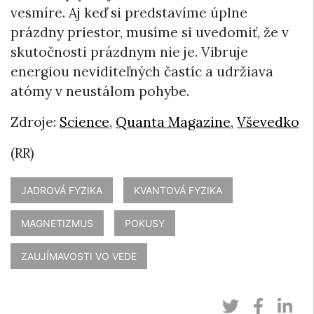
vesmíre. Aj keď si predstavíme úplne
prázdny priestor, musíme si uvedomiť, že v
skutočnosti prázdnym nie je. Vibruje
energiou neviditeľných častíc a udržiava
atómy v neustálom pohybe.
Zdroje:
Science
,
Quanta Magazine
,
Vševedko
(RR)
JADROVÁ FYZIKA
KVANTOVÁ FYZIKA
MAGNETIZMUS
POKUSY
ZAUJÍMAVOSTI VO VEDE