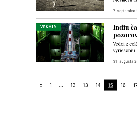
Mesiaci a a
7. septembra
Indiu č
VESMÍR
pozorov
Vedci z cel
vyriešeniu 
31. augusta 
«
1
…
12
13
14
15
16
1