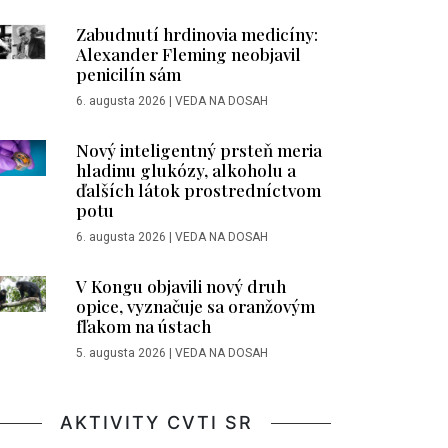
Zabudnutí hrdinovia medicíny:
Alexander Fleming neobjavil
penicilín sám
6. augusta 2026
|
VEDA NA DOSAH
Nový inteligentný prsteň meria
hladinu glukózy, alkoholu a
ďalších látok prostredníctvom
potu
6. augusta 2026
|
VEDA NA DOSAH
V Kongu objavili nový druh
opice, vyznačuje sa oranžovým
fľakom na ústach
5. augusta 2026
|
VEDA NA DOSAH
AKTIVITY CVTI SR