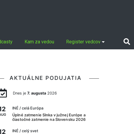
dcasty
Kam za vedou
Register vedcov
AKTUÁLNE PODUJATIA
Dnes je
7. augusta
2026
12
INÉ
/ celá Európa
AUG
Úplné zatmenie Slnka v južnej Európe a
čiastočné zatmenie na Slovensku 2026
12
INÉ
/ celý svet