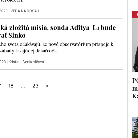
steroidoch.
 2023
|
VEDA NA DOSAH
aká zložitá misia, sonda Aditya-L1 bude
ať Slnko
ého sveta očakávajú, že nové observatórium prispeje k
záhady trvajúcej desaťročia.
2023
|
Kristína Benkovičová
P
7
18
…
23
»
m
K