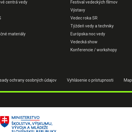
ové centrá vedy
Festival vedeckých filmov
Výstavy
S
Vedec roka SR
Týždeň vedy a techniky
čné materiály
Európska noc vedy
Vedecká show
Konferencie / workshopy
sady ochrany osobných údajov
Vyhlásenie o prístupnosti
Map