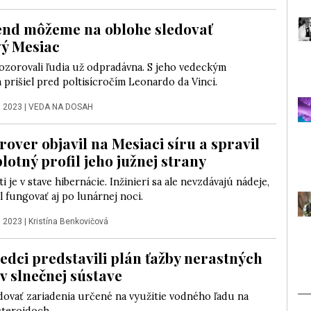
end môžeme na oblohe sledovať
ý Mesiac
ozorovali ľudia už odpradávna. S jeho vedeckým
 prišiel pred poltisícročím Leonardo da Vinci.
a 2023
|
VEDA NA DOSAH
rover objavil na Mesiaci síru a spravil
lotný profil jeho južnej strany
i je v stave hibernácie. Inžinieri sa ale nevzdávajú nádeje,
 fungovať aj po lunárnej noci.
a 2023
|
Kristína Benkovičová
vedci predstavili plán ťažby nerastných
 v slnečnej sústave
ovať zariadenia určené na využitie vodného ľadu na