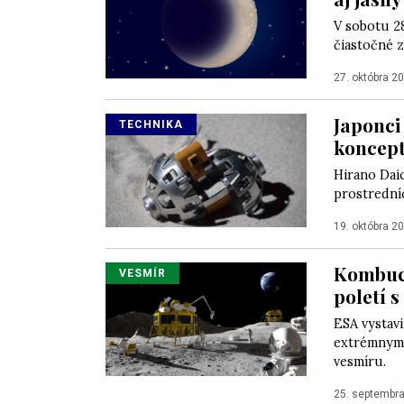
V sobotu 2
čiastočné 
27. októbra 2
Japonci
TECHNIKA
koncept
Hirano Daic
prostrední
19. októbra 2
Kombuch
VESMÍR
poletí 
ESA vystav
extrémnym t
vesmíru.
25. septembr