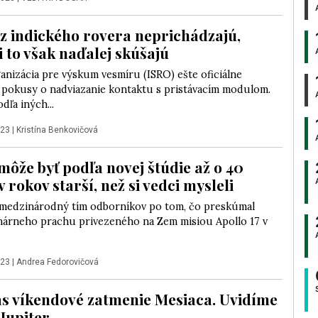
 z indického rovera neprichádzajú,
i to však naďalej skúšajú
anizácia pre výskum vesmíru (ISRO) ešte oficiálne
 pokusy o nadviazanie kontaktu s pristávacím modulom.
dľa iných...
023
|
Kristína Benkovičová
môže byť podľa novej štúdie až o 40
 rokov starší, než si vedci mysleli
 medzinárodný tím odborníkov po tom, čo preskúmal
unárneho prachu privezeného na Zem misiou Apollo 17 v
023
|
Andrea Fedorovičová
s víkendové zatmenie Mesiaca. Uvidíme
 Jupiter