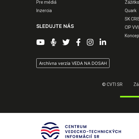
Pre médiá
Zážitk
Inzercia
Quark
SK CRI
SLEDUJTE NÁS
CIP VVI
Koncep
Archívna verzia VEDA NA DOSAH
© CVTI SR
Zá