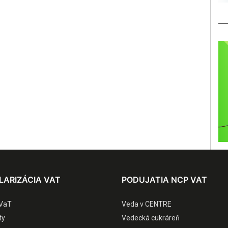
LARIZÁCIA VAT
PODUJATIA NCP VAT
VaT
Veda v CENTRE
ty
Vedecká cukráreň