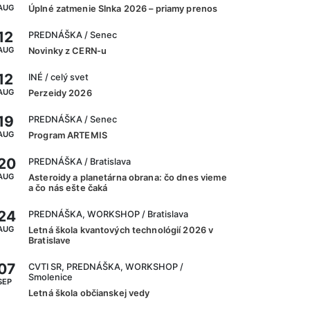
AUG
Úplné zatmenie Slnka 2026 – priamy prenos
12
PREDNÁŠKA
/ Senec
AUG
Novinky z CERN-u
12
INÉ
/ celý svet
AUG
Perzeidy 2026
19
PREDNÁŠKA
/ Senec
AUG
Program ARTEMIS
20
PREDNÁŠKA
/ Bratislava
AUG
Asteroidy a planetárna obrana: čo dnes vieme
a čo nás ešte čaká
24
PREDNÁŠKA, WORKSHOP
/ Bratislava
AUG
Letná škola kvantových technológií 2026 v
Bratislave
07
CVTI SR, PREDNÁŠKA, WORKSHOP
/
Smolenice
SEP
Letná škola občianskej vedy