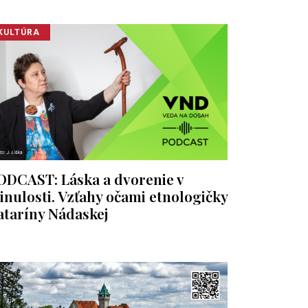
KULTÚRA
ODCAST: Láska a dvorenie v
inulosti. Vzťahy očami etnologičky
ataríny Nádaskej