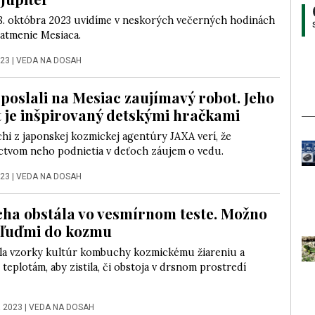
8. októbra 2023 uvidíme v neskorých večerných hodinách
zatmenie Mesiaca.
023
|
VEDA NA DOSAH
 poslali na Mesiac zaujímavý robot. Jeho
 je inšpirovaný detskými hračkami
hi z japonskej kozmickej agentúry JAXA verí, že
ctvom neho podnietia v deťoch záujem o vedu.
023
|
VEDA NA DOSAH
a obstála vo vesmírnom teste. Možno
s ľuďmi do kozmu
ila vzorky kultúr kombuchy kozmickému žiareniu a
eplotám, aby zistila, či obstoja v drsnom prostredí
a 2023
|
VEDA NA DOSAH