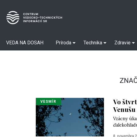
VEDA NA DOSAH
Príroda
Technika
Zdravie
ZNAČ
Vo štvr
VESMÍR
Venušu
Vzácny úka
ďalekohľadu
8. novembra 