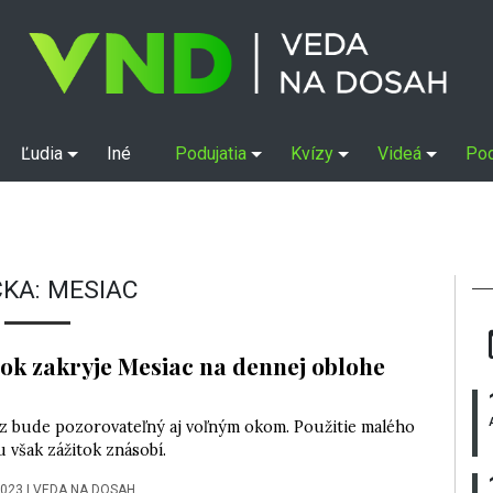
Ľudia
Iné
Podujatia
Kvízy
Videá
Po
KA:
MESIAC
tok zakryje Mesiac na dennej oblohe
z bude pozorovateľný aj voľným okom. Použitie malého
 však zážitok znásobí.
2023
|
VEDA NA DOSAH