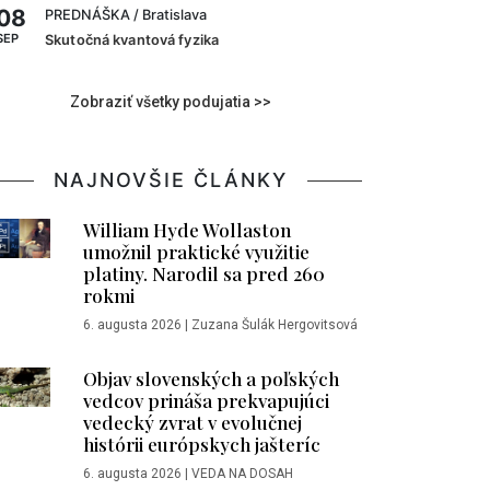
08
PREDNÁŠKA
/ Bratislava
SEP
Skutočná kvantová fyzika
Zobraziť všetky podujatia >>
NAJNOVŠIE ČLÁNKY
William Hyde Wollaston
umožnil praktické využitie
platiny. Narodil sa pred 260
rokmi
6. augusta 2026
|
Zuzana Šulák Hergovitsová
Objav slovenských a poľských
vedcov prináša prekvapujúci
vedecký zvrat v evolučnej
histórii európskych jašteríc
6. augusta 2026
|
VEDA NA DOSAH