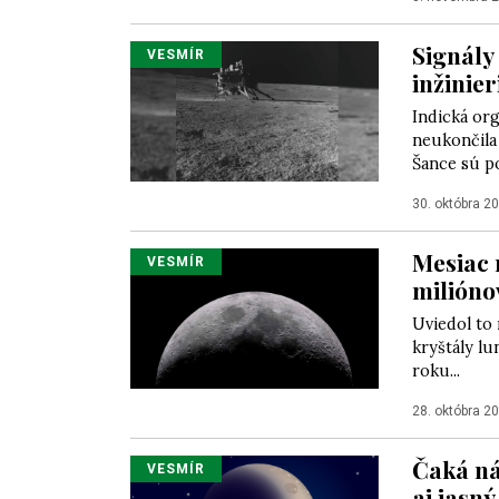
Signály
VESMÍR
inžinier
Indická org
neukončila
Šance sú po
30. októbra 2
Mesiac 
VESMÍR
miliónov
Uviedol to
kryštály l
roku...
28. októbra 2
Čaká ná
VESMÍR
aj jasný