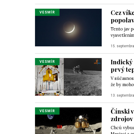
Cez vík
VESMÍR
popolav
Tento jav p
vysvetlením
15. septembr
Indický 
VESMÍR
prvý tep
V súčasnost
že by mohol
13. septembr
Čínski 
VESMÍR
zdrojov
Chcú vybud