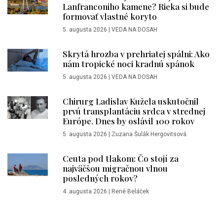
Lanfranconiho kamene? Rieka si bude
formovať vlastné koryto
5. augusta 2026
|
VEDA NA DOSAH
Skrytá hrozba v prehriatej spálni: Ako
nám tropické noci kradnú spánok
5. augusta 2026
|
VEDA NA DOSAH
Chirurg Ladislav Kužela uskutočnil
prvú transplantáciu srdca v strednej
Európe. Dnes by oslávil 100 rokov
5. augusta 2026
|
Zuzana Šulák Hergovitsová
Ceuta pod tlakom: Čo stojí za
najväčšou migračnou vlnou
posledných rokov?
4. augusta 2026
|
René Beláček