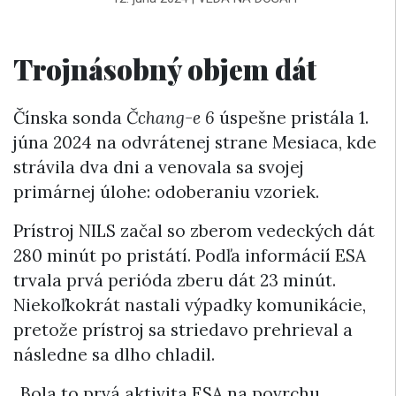
Trojnásobný objem dát
Čínska sonda
Čchang-e 6
úspešne pristála 1.
júna 2024 na odvrátenej strane Mesiaca, kde
strávila dva dni a venovala sa svojej
primárnej úlohe: odoberaniu vzoriek.
Prístroj NILS začal so zberom vedeckých dát
280 minút po pristátí. Podľa informácií ESA
trvala prvá perióda zberu dát 23 minút.
Niekoľkokrát nastali výpadky komunikácie,
pretože prístroj sa striedavo prehrieval a
následne sa dlho chladil.
„Bola to prvá aktivita ESA na povrchu