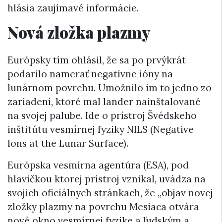
hlásia zaujímavé informácie.
Nová zložka plazmy
Európsky tím ohlásil, že sa po prvýkrát
podarilo namerať negatívne ióny na
lunárnom povrchu. Umožnilo im to jedno zo
zariadení, ktoré mal lander nainštalované
na svojej palube. Ide o prístroj Švédskeho
inštitútu vesmírnej fyziky NILS (Negative
Ions at the Lunar Surface).
Európska vesmírna agentúra (ESA), pod
hlavičkou ktorej prístroj vznikal, uvádza na
svojich oficiálnych stránkach, že „objav novej
zložky plazmy na povrchu Mesiaca otvára
nové okno vesmírnej fyzike a ľudským a