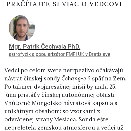
PREČÍTAJTE SI VIAC O VEDCOVI
Mgr. Patrik Čechvala PhD.
astrofyzik a popularizátor FMFI UK v Bratislave
Vedci po celom svete netrpezlivo očakávajú
návrat čínskej
sondy
Čchang-e 6
späť na Zem.
Po takmer dvojmesačnej misii by mala 25.
júna pristáť v čínskej autonómnej oblasti
Vnútorné Mongolsko návratová kapsula s
unikátnym obsahom: so vzorkami z
odvrátenej strany Mesiaca. Sonda ešte
nepreletela zemskou atmosférou a vedci už