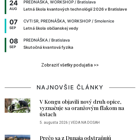
24
PREDNÁŠKA, WORKSHOP
/ Bratislava
AUG
Letná škola kvantových technológií 2026 v Bratislave
07
CVTI SR, PREDNÁŠKA, WORKSHOP
/ Smolenice
SEP
Letná škola občianskej vedy
08
PREDNÁŠKA
/ Bratislava
SEP
Skutočná kvantová fyzika
Zobraziť všetky podujatia >>
NAJNOVŠIE ČLÁNKY
V Kongu objavili nový druh opice,
vyznačuje sa oranžovým fľakom na
ústach
5. augusta 2026
|
VEDA NA DOSAH
Prečo sa z Dunaja odstraňujú