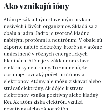
Ako vznikajú ióny
Atóm je základným stavebným prvkom
neživých i živých organizmov. Skladá sa z
obalu a jadra. Jadro je tvorené kladne
nabitými protónmi a neutrónmi. V obale sú
záporne nabité elektróny, ktoré sú v atóme
umiestnené v rôznych energetických
hladinách. Atóm je v základnom stave
elektricky neutrálny. To znamená, že
obsahuje rovnaký počet protónov a
elektrónov. Atómy ale môžu získavať alebo
strácať elektróny. Ak dôjde k strate
elektrónov, vzniká pozitívny alebo kladný
ión. Ak atóm získa elektrón, vzniká
negatívny alebo záporný ión.