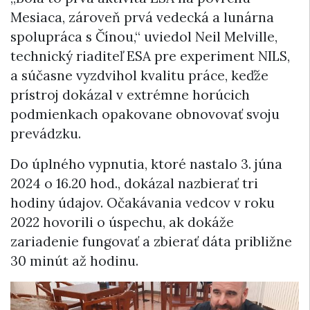
Mesiaca, zároveň prvá vedecká a lunárna
spolupráca s Čínou,“ uviedol Neil Melville,
technický riaditeľ ESA pre experiment NILS,
a súčasne vyzdvihol kvalitu práce, keďže
prístroj dokázal v extrémne horúcich
podmienkach opakovane obnovovať svoju
prevádzku.
Do úplného vypnutia, ktoré nastalo 3. júna
2024 o 16.20 hod., dokázal nazbierať tri
hodiny údajov. Očakávania vedcov v roku
2022 hovorili o úspechu, ak dokáže
zariadenie fungovať a zbierať dáta približne
30 minút až hodinu.