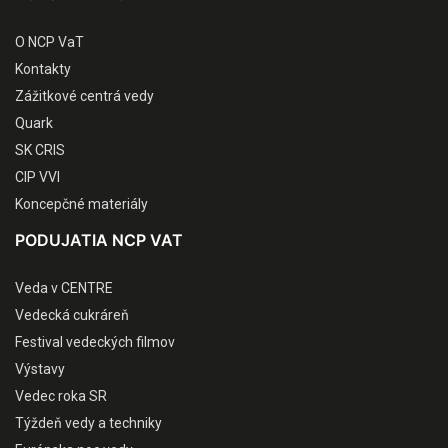
O NCP VaT
Kontakty
Zážitkové centrá vedy
Quark
SK CRIS
CIP VVI
Koncepčné materiály
PODUJATIA NCP VAT
Veda v CENTRE
Vedecká cukráreň
Festival vedeckých filmov
Výstavy
Vedec roka SR
Týždeň vedy a techniky