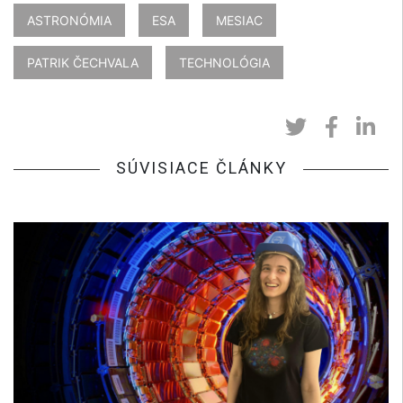
ASTRONÓMIA
ESA
MESIAC
PATRIK ČECHVALA
TECHNOLÓGIA
SÚVISIACE ČLÁNKY