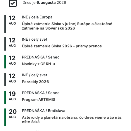
Dnes je
6. augusta
2026
12
INÉ
/ celá Európa
AUG
Úplné zatmenie Slnka v južnej Európe a čiastočné
zatmenie na Slovensku 2026
12
INÉ
/ celý svet
AUG
Úplné zatmenie Slnka 2026 – priamy prenos
12
PREDNÁŠKA
/ Senec
AUG
Novinky z CERN-u
12
INÉ
/ celý svet
AUG
Perzeidy 2026
19
PREDNÁŠKA
/ Senec
AUG
Program ARTEMIS
20
PREDNÁŠKA
/ Bratislava
AUG
Asteroidy a planetárna obrana: čo dnes vieme a čo nás
ešte čaká