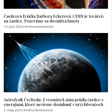
Časticová fyzička Barbora Eckerová: CERN je továreň
na častice. Pozeráme sa dovnútra hmoty
14. júna 2024
|
Kristína Benkovičová
Astrofyzik Čechvala: Z vesmíru k nám prúdia častice s
energiami, ktoré nevieme dosiahnuť v urýchľovačoch
2. mája 2024
|
Kristína Benkovičová