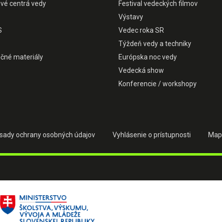
ové centrá vedy
Festival vedeckých filmov
Výstavy
S
Vedec roka SR
Týždeň vedy a techniky
čné materiály
Európska noc vedy
Vedecká show
Konferencie / workshopy
sady ochrany osobných údajov
Vyhlásenie o prístupnosti
Map