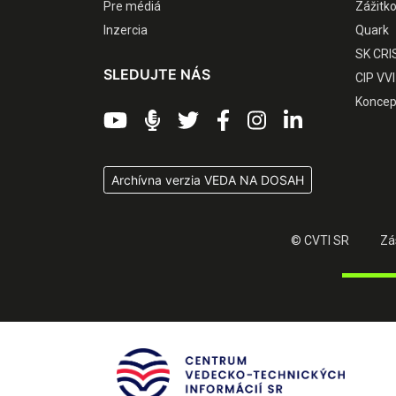
Pre médiá
Zážitk
Inzercia
Quark
SK CRI
SLEDUJTE NÁS
CIP VVI
Koncep
Archívna verzia VEDA NA DOSAH
© CVTI SR
Zá