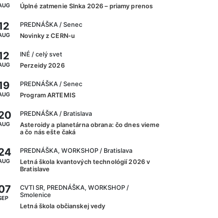
AUG
Úplné zatmenie Slnka 2026 – priamy prenos
12
PREDNÁŠKA
/ Senec
AUG
Novinky z CERN-u
12
INÉ
/ celý svet
AUG
Perzeidy 2026
19
PREDNÁŠKA
/ Senec
AUG
Program ARTEMIS
20
PREDNÁŠKA
/ Bratislava
AUG
Asteroidy a planetárna obrana: čo dnes vieme
a čo nás ešte čaká
24
PREDNÁŠKA, WORKSHOP
/ Bratislava
AUG
Letná škola kvantových technológií 2026 v
Bratislave
07
CVTI SR, PREDNÁŠKA, WORKSHOP
/
Smolenice
SEP
Letná škola občianskej vedy