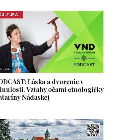
KULTÚRA
ODCAST: Láska a dvorenie v
inulosti. Vzťahy očami etnologičky
ataríny Nádaskej