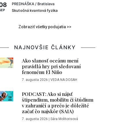
08
PREDNÁŠKA
/ Bratislava
SEP
Skutočná kvantová fyzika
Zobraziť všetky podujatia >>
NAJNOVŠIE ČLÁNKY
Ako slanosť oceánu mení
pravidlá hry pri sledovaní
fenoménu El Niño
7. augusta 2026
|
VEDA NA DOSAH
PODCAST: Ako si nájsť
štipendium, mobilitu či štúdium
v zahraničí a prečo je dôležité
začať čo najskôr (SAIA)
7. augusta 2026
|
Sára Molitorisová