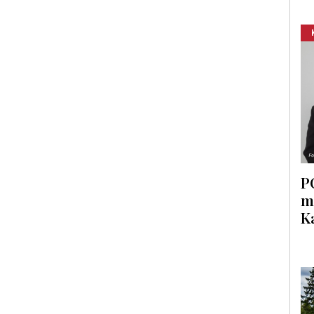
P
m
K