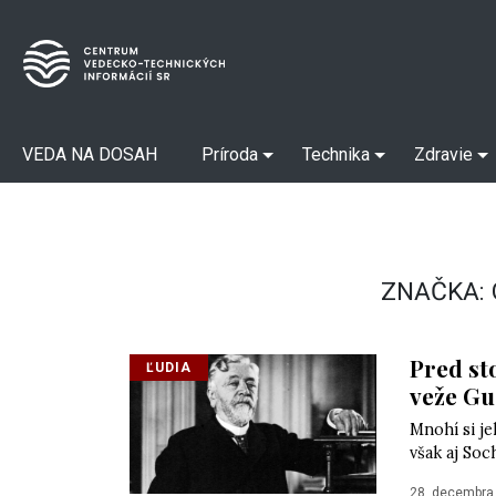
VEDA NA DOSAH
Príroda
Technika
Zdravie
ZNAČKA:
Pred st
ĽUDIA
veže Gu
Mnohí si je
však aj Soc
28. decembra