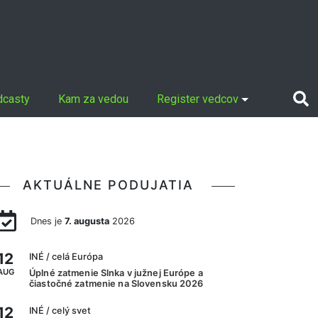
dcasty
Kam za vedou
Register vedcov
AKTUÁLNE PODUJATIA
Dnes je
7. augusta
2026
12
INÉ
/ celá Európa
AUG
Úplné zatmenie Slnka v južnej Európe a
čiastočné zatmenie na Slovensku 2026
12
INÉ
/ celý svet