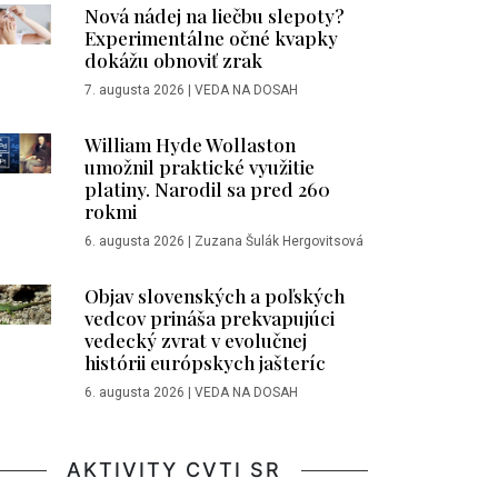
Nová nádej na liečbu slepoty?
Experimentálne očné kvapky
dokážu obnoviť zrak
7. augusta 2026
|
VEDA NA DOSAH
William Hyde Wollaston
umožnil praktické využitie
platiny. Narodil sa pred 260
rokmi
6. augusta 2026
|
Zuzana Šulák Hergovitsová
Objav slovenských a poľských
vedcov prináša prekvapujúci
vedecký zvrat v evolučnej
histórii európskych jašteríc
6. augusta 2026
|
VEDA NA DOSAH
AKTIVITY CVTI SR