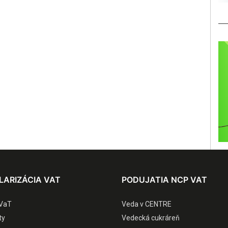
LARIZÁCIA VAT
PODUJATIA NCP VAT
VaT
Veda v CENTRE
ty
Vedecká cukráreň