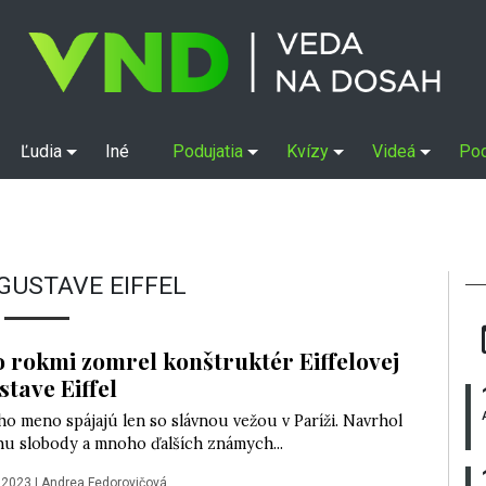
Ľudia
Iné
Podujatia
Kvízy
Videá
Po
GUSTAVE EIFFEL
o rokmi zomrel konštruktér Eiffelovej
stave Eiffel
ho meno spájajú len so slávnou vežou v Paríži. Navrhol
hu slobody a mnoho ďalších známych...
 2023
|
Andrea Fedorovičová