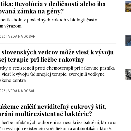
tika: Revolúcia v dedičnosti alebo iba
kovaná zámka na gény?
netika bolo v posledných rokoch v biológii často
m výrazom.
2026
|
VEDA NA DOSAH
slovenských vedcov môže viesť k vývoju
ej terapie pri liečbe rakoviny
ky o rezistencii proti chemoterapii pri rakovine prsníka,
viesť k vývoju účinnejšej terapie, zverejnili vedkyne
keho centra...
2026
|
VEDA NA DOSAH
ážeme zničiť neviditeľný cukrový štít,
hráni multirezistentné baktérie?
liečbe infekčných ochorení sa rieši kríza baktérií, ktoré si
ia vyvíjajú rezistenciu voči liekom a antibiotikám, ktoré...