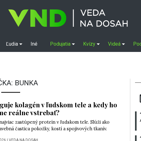
Ľudia
Iné
Podujatia
Kvízy
Videá
Po
ČKA:
BUNKA
guje kolagén v ľudskom tele a kedy ho
e reálne vstrebať?
najviac zastúpený proteín v ľudskom tele. Slúži ako
avebná častica pokožky, kostí a spojivových tkanív.
2026
|
VEDA NA DOSAH