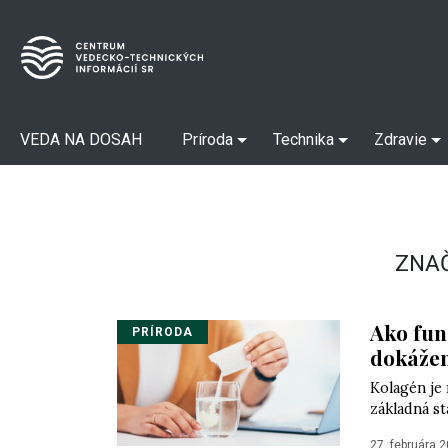
VEDA NA DOSAH
Príroda
Technika
Zdravie
ZNA
Ako fun
PRÍRODA
dokážem
Kolagén je 
základná st
27. februára 