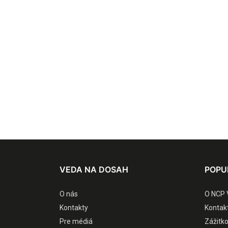
VEDA NA DOSAH
POPU
O nás
O NCP 
Kontakty
Kontak
Pre médiá
Zážitk