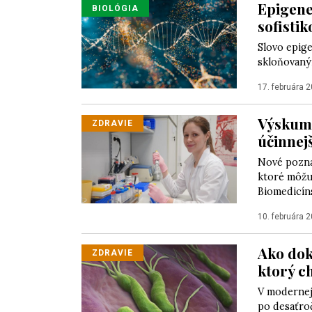
Epigene
BIOLÓGIA
sofisti
Slovo epige
skloňovaný
17. februára 
Výskum 
ZDRAVIE
účinnejš
Nové poznat
ktoré môžu 
Biomedicíns
10. februára 
Ako dok
ZDRAVIE
ktorý c
V modernej 
po desaťroč