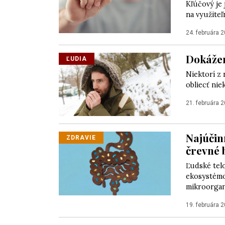
Kľúčový je
na využiteľ
24. februára 
Dokážem
ĽUDIA
Niektorí z 
obliecť niek
21. februára 
Najúčin
ZDRAVIE
črevné 
Ľudské tel
ekosystémo
mikroorgan
19. februára 