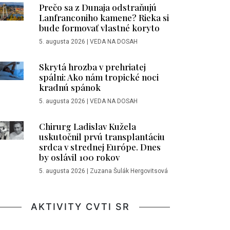
Prečo sa z Dunaja odstraňujú
Lanfranconiho kamene? Rieka si
bude formovať vlastné koryto
5. augusta 2026
|
VEDA NA DOSAH
Skrytá hrozba v prehriatej
spálni: Ako nám tropické noci
kradnú spánok
5. augusta 2026
|
VEDA NA DOSAH
Chirurg Ladislav Kužela
uskutočnil prvú transplantáciu
srdca v strednej Európe. Dnes
by oslávil 100 rokov
5. augusta 2026
|
Zuzana Šulák Hergovitsová
AKTIVITY CVTI SR