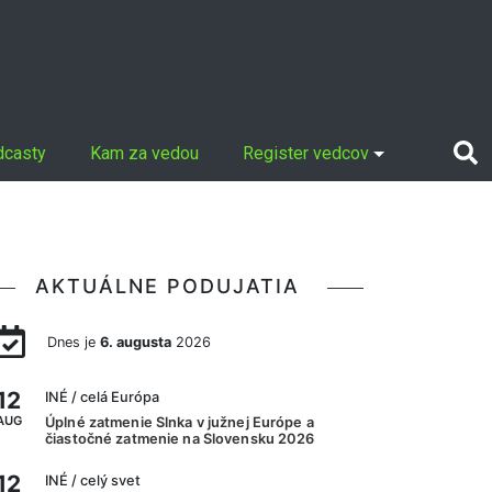
dcasty
Kam za vedou
Register vedcov
AKTUÁLNE PODUJATIA
Dnes je
6. augusta
2026
12
INÉ
/ celá Európa
AUG
Úplné zatmenie Slnka v južnej Európe a
čiastočné zatmenie na Slovensku 2026
12
INÉ
/ celý svet