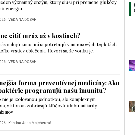
 jeden významný enzým, ktorý slúži pri premene glukózy
nú energiu.
2026
|
VEDA NA DOSAH
e cítiť mráz až v kostiach?
nás milujú zimu, iní si potrebujú v mínusových teplotách
oľko vrstiev oblečenia. Hovorí sa, že vonku je...
2026
|
VEDA NA DOSAH
nejšia forma preventívnej medicíny: Ako
baktérie programujú našu imunitu?
o nie je izolovanou jednotkou, ale komplexným
m, v ktorom zohrávajú kľúčovú úlohu miliardy
izmov.
2026
|
Kristína Anna Majcherová