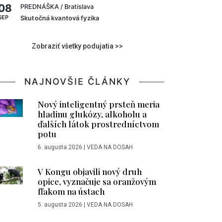
08
PREDNÁŠKA
/ Bratislava
SEP
Skutočná kvantová fyzika
Zobraziť všetky podujatia >>
NAJNOVŠIE ČLÁNKY
Nový inteligentný prsteň meria
hladinu glukózy, alkoholu a
ďalších látok prostredníctvom
potu
6. augusta 2026
|
VEDA NA DOSAH
V Kongu objavili nový druh
opice, vyznačuje sa oranžovým
fľakom na ústach
5. augusta 2026
|
VEDA NA DOSAH