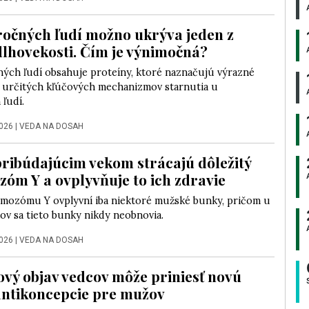
ročných ľudí možno ukrýva jeden z
dlhovekosti. Čím je výnimočná?
ných ľudí obsahuje proteíny, ktoré naznačujú výrazné
 určitých kľúčových mechanizmov starnutia u
ľudí.
2026
|
VEDA NA DOSAH
pribúdajúcim vekom strácajú dôležitý
óm Y a ovplyvňuje to ich zdravie
omozómu Y ovplyvní iba niektoré mužské bunky, pričom u
ov sa tieto bunky nikdy neobnovia.
2026
|
VEDA NA DOSAH
vý objav vedcov môže priniesť novú
ntikoncepcie pre mužov