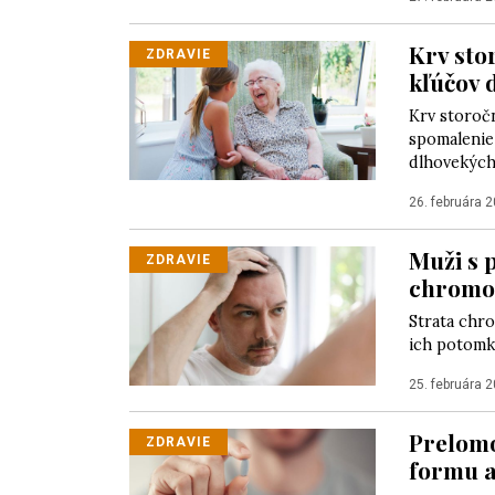
Krv sto
ZDRAVIE
kľúčov 
Krv storoč
spomalenie
dlhovekých 
26. februára 
Muži s 
ZDRAVIE
chromoz
Strata chr
ich potomk
25. februára 
Prelomo
ZDRAVIE
formu a