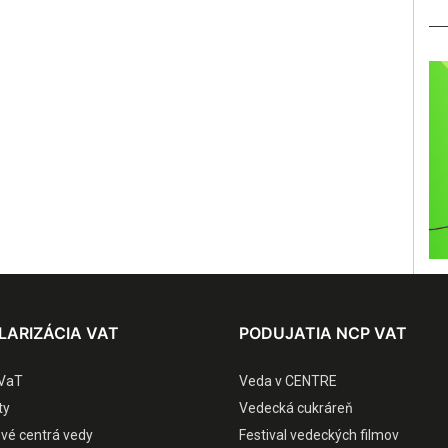
LARIZÁCIA VAT
PODUJATIA NCP VAT
VaT
Veda v CENTRE
ty
Vedecká cukráreň
ové centrá vedy
Festival vedeckých filmov