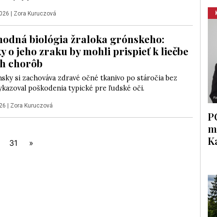
2026
|
Zora Kuruczová
odná biológia žraloka grónskeho:
 o jeho zraku by mohli prispieť k liečbe
h chorôb
sky si zachováva zdravé očné tkanivo po stáročia bez
ykazoval poškodenia typické pre ľudské oči.
026
|
Zora Kuruczová
P
m
K
31
»