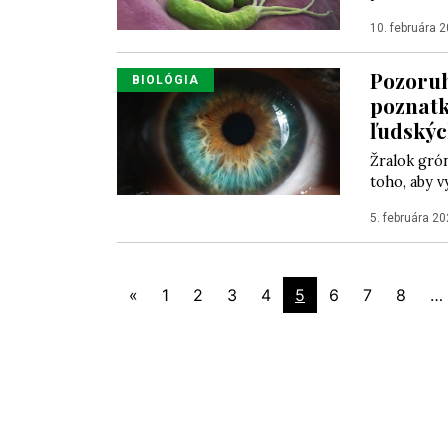
10. februára 
Pozoruh
BIOLÓGIA
poznatky
ľudskýc
Žralok grón
toho, aby v
5. februára 2
«
1
2
3
4
5
6
7
8
…