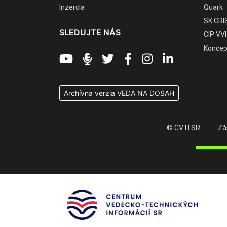
Inzercia
Quark
SK CRI
SLEDUJTE NÁS
CIP VVI
Koncep
Archívna verzia VEDA NA DOSAH
© CVTI SR
Zá