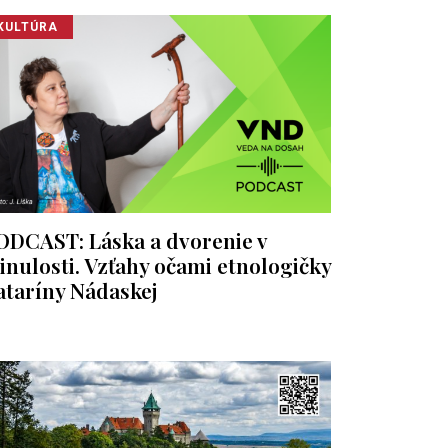
KULTÚRA
ODCAST: Láska a dvorenie v
inulosti. Vzťahy očami etnologičky
ataríny Nádaskej