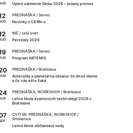
AUG
Úplné zatmenie Slnka 2026 – priamy prenos
12
PREDNÁŠKA
/ Senec
AUG
Novinky z CERN-u
12
INÉ
/ celý svet
AUG
Perzeidy 2026
19
PREDNÁŠKA
/ Senec
AUG
Program ARTEMIS
20
PREDNÁŠKA
/ Bratislava
AUG
Asteroidy a planetárna obrana: čo dnes vieme
a čo nás ešte čaká
24
PREDNÁŠKA, WORKSHOP
/ Bratislava
AUG
Letná škola kvantových technológií 2026 v
Bratislave
07
CVTI SR, PREDNÁŠKA, WORKSHOP
/
Smolenice
SEP
Letná škola občianskej vedy