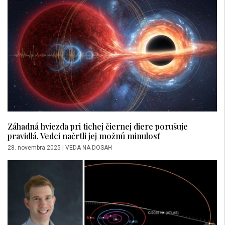
Záhadná hviezda pri tichej čiernej diere porušuje
pravidlá. Vedci načrtli jej možnú minulosť
28. novembra 2025
|
VEDA NA DOSAH