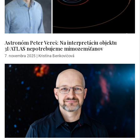
Astronóm Peter Vereš: Na interpretáciu objektu
3I/ATLAS nepotrebujeme mimozemšťanov
7. novembra 2025
|
Kristína Benkovičová