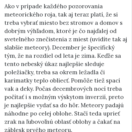
Ako v prípade každého pozorovania
meteorického roja, tak aj teraz platí, že si
treba vybrať miesto bez stromov a domov s
dobrým výhľadom, ktoré je čo najďalej od
svetelného znečistenia z miest (uvidíte tak aj
slabšie meteory). December je špecifický
tým, že na rozdiel od leta je zima. Keďže sa
tento nebeský úkaz najlepšie sleduje
poležiačky, treba sa okrem ležadla či
karimatky teplo obliecť. Pomôže tiež spací
vak a deky. Počas decembrových nocí treba
počítať i s možným výskytom inverzií, preto
je najlepšie vydať sa do hôr. Meteory padajú
náhodne po celej oblohe. Stačí teda uprieť
zrak na ľubovoľnú oblasť oblohy a čakať na
záblesk prvého meteoru.