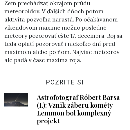
Zem prechádzať okrajom prúdu
meteoroidov. V ďalších dňoch potom
aktivita pozvoľna narastá. Po očakávanom
víkendovom maxime možno posledné
meteory pozorovať ešte 17. decembra. Roj sa
teda oplatí pozorovať i niekoľko dní pred
maximom alebo po ňom. Najviac meteorov
ale padá v čase maxima roja.
POZRITE SI
Astrofotograf Róbert Barsa
(I.): Vznik záberu kométy
Lemmon bol komplexný
projekt