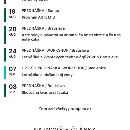
19
PREDNÁŠKA
/ Senec
AUG
Program ARTEMIS
20
PREDNÁŠKA
/ Bratislava
AUG
Asteroidy a planetárna obrana: čo dnes vieme a čo nás
ešte čaká
24
PREDNÁŠKA, WORKSHOP
/ Bratislava
AUG
Letná škola kvantových technológií 2026 v Bratislave
07
CVTI SR, PREDNÁŠKA, WORKSHOP
/ Smolenice
SEP
Letná škola občianskej vedy
08
PREDNÁŠKA
/ Bratislava
SEP
Skutočná kvantová fyzika
Zobraziť všetky podujatia >>
NAJNOVŠIE ČLÁNKY