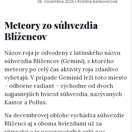
26. novembra 2025
|
Kristína Benkovičová
Meteory zo súhvezdia
Blížencov
Názov roja je odvodený z latinského názvu
súhvezdia Blížencov (Gemini), z ktorého
meteory po celý čas aktivity roja zdanlivo
vylietajú. V prípade Geminíd leží toto miesto
– odborne radiant – východne od dvoch
najjasnejších hviezd súhvezdia, nazývaných
Kastor a Pollux.
Na decembrovej oblohe vychádza súhvezdie
Blíženci aj s oboma hviezdami už za
súmraku a je pozorovateľné celú noc.