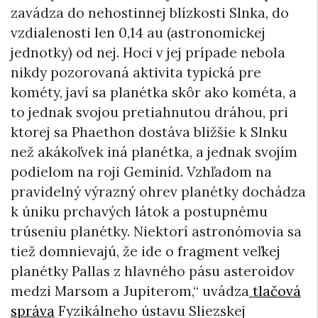
zavádza do nehostinnej blízkosti Slnka, do
vzdialenosti len 0,14 au (astronomickej
jednotky) od nej. Hoci v jej prípade nebola
nikdy pozorovaná aktivita typická pre
kométy, javí sa planétka skôr ako kométa, a
to jednak svojou pretiahnutou dráhou, pri
ktorej sa Phaethon dostáva bližšie k Slnku
než akákoľvek iná planétka, a jednak svojím
podielom na roji Geminíd. Vzhľadom na
pravidelný výrazný ohrev planétky dochádza
k úniku prchavých látok a postupnému
trúseniu planétky. Niektorí astronómovia sa
tiež domnievajú, že ide o fragment veľkej
planétky Pallas z hlavného pásu asteroidov
medzi Marsom a Jupiterom,“ uvádza
tlačová
správa
Fyzikálneho ústavu Sliezskej