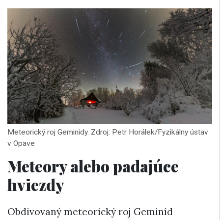
Meteorický roj Geminidy. Zdroj: Petr Horálek/Fyzikálny ústav
v Opave
Meteory alebo padajúce
hviezdy
Obdivovaný meteorický roj Geminíd