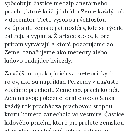
spôsobujú častice medziplanetárneho
prachu, ktoré križujú dráhu Zeme každý rok
v decembri. Tieto vysokou rýchlosťou
vstúpia do zemskej atmosféry, kde sa rýchlo
zahrejú a vyparia. Žiariace stopy, ktoré
pritom vytvárajú a ktoré pozorujeme zo
Zeme, označujeme ako meteory alebo
ľudovo padajúce hviezdy.
Za väčšinu opakujúcich sa meteorických
rojov, ako sú napríklad Perzeidy v auguste,
vďačíme prechodu Zeme cez prach komét.
Zem na svojej obežnej dráhe okolo Slnka
každý rok prechádza prachovou stopou,
ktorú kométa zanechala vo vesmíre. Častice
ľadového prachu, ktoré pri prelete zemskou
atmosférou vytvárajú nebeské divadlo