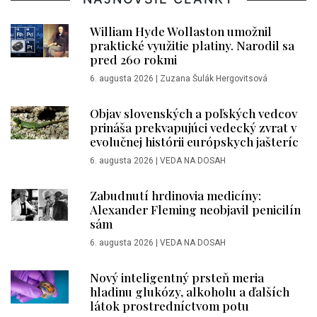
William Hyde Wollaston umožnil
praktické využitie platiny. Narodil sa
pred 260 rokmi
6. augusta 2026
|
Zuzana Šulák Hergovitsová
Objav slovenských a poľských vedcov
prináša prekvapujúci vedecký zvrat v
evolučnej histórii európskych jašteríc
6. augusta 2026
|
VEDA NA DOSAH
Zabudnutí hrdinovia medicíny:
Alexander Fleming neobjavil penicilín
sám
6. augusta 2026
|
VEDA NA DOSAH
Nový inteligentný prsteň meria
hladinu glukózy, alkoholu a ďalších
látok prostredníctvom potu