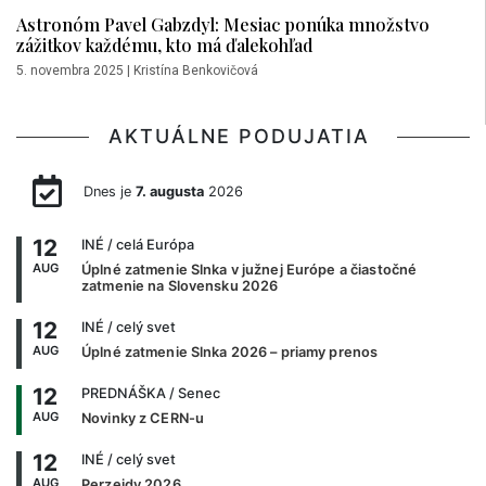
Astronóm Pavel Gabzdyl: Mesiac ponúka množstvo
zážitkov každému, kto má ďalekohľad
5. novembra 2025
|
Kristína Benkovičová
AKTUÁLNE PODUJATIA
Dnes je
7. augusta
2026
12
INÉ
/ celá Európa
AUG
Úplné zatmenie Slnka v južnej Európe a čiastočné
zatmenie na Slovensku 2026
12
INÉ
/ celý svet
AUG
Úplné zatmenie Slnka 2026 – priamy prenos
12
PREDNÁŠKA
/ Senec
AUG
Novinky z CERN-u
12
INÉ
/ celý svet
AUG
Perzeidy 2026