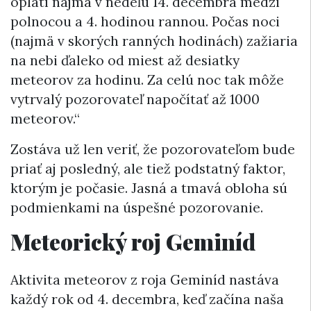
oplatí najmä v nedeľu 14. decembra medzi
polnocou a 4. hodinou rannou. Počas noci
(najmä v skorých ranných hodinách) zažiaria
na nebi ďaleko od miest až desiatky
meteorov za hodinu. Za celú noc tak môže
vytrvalý pozorovateľ napočítať až 1000
meteorov.“
Zostáva už len veriť, že pozorovateľom bude
priať aj posledný, ale tiež podstatný faktor,
ktorým je počasie. Jasná a tmavá obloha sú
podmienkami na úspešné pozorovanie.
Meteorický roj Geminíd
Aktivita meteorov z roja Geminíd nastáva
každý rok od 4. decembra, keď začína naša