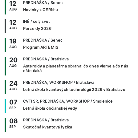
12
PREDNÁŠKA
/ Senec
AUG
Novinky z CERN-u
12
INÉ
/ celý svet
AUG
Perzeidy 2026
19
PREDNÁŠKA
/ Senec
AUG
Program ARTEMIS
20
PREDNÁŠKA
/ Bratislava
AUG
Asteroidy a planetárna obrana: čo dnes vieme a čo nás
ešte čaká
24
PREDNÁŠKA, WORKSHOP
/ Bratislava
AUG
Letná škola kvantových technológií 2026 v Bratislave
07
CVTI SR, PREDNÁŠKA, WORKSHOP
/ Smolenice
SEP
Letná škola občianskej vedy
08
PREDNÁŠKA
/ Bratislava
SEP
Skutočná kvantová fyzika