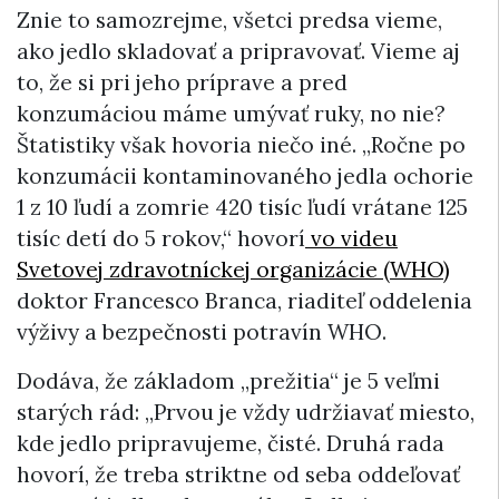
Znie to samozrejme, všetci predsa vieme,
ako jedlo skladovať a pripravovať. Vieme aj
to, že si pri jeho príprave a pred
konzumáciou máme umývať ruky, no nie?
Štatistiky však hovoria niečo iné. „Ročne po
konzumácii kontaminovaného jedla ochorie
1 z 10 ľudí a zomrie 420 tisíc ľudí vrátane 125
tisíc detí do 5 rokov,“ hovorí
vo videu
Svetovej zdravotníckej organizácie (WHO)
doktor Francesco Branca, riaditeľ oddelenia
výživy a bezpečnosti potravín WHO.
Dodáva, že základom „prežitia“ je 5 veľmi
starých rád: „Prvou je vždy udržiavať miesto,
kde jedlo pripravujeme, čisté. Druhá rada
hovorí, že treba striktne od seba oddeľovať