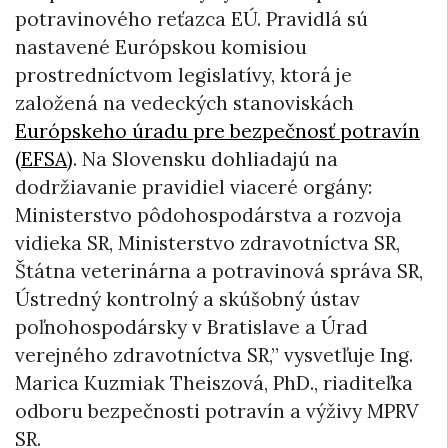
potravinového reťazca EÚ. Pravidlá sú
nastavené Európskou komisiou
prostredníctvom legislatívy, ktorá je
založená na vedeckých stanoviskách
Európskeho úradu pre bezpečnosť potravín
(EFSA)
. Na Slovensku dohliadajú na
dodržiavanie pravidiel viaceré orgány:
Ministerstvo pôdohospodárstva a rozvoja
vidieka SR, Ministerstvo zdravotníctva SR,
Štátna veterinárna a potravinová správa SR,
Ústredný kontrolný a skúšobný ústav
poľnohospodársky v Bratislave a Úrad
verejného zdravotníctva SR,” vysvetľuje Ing.
Marica Kuzmiak Theiszová, PhD., riaditeľka
odboru bezpečnosti potravín a výživy MPRV
SR.