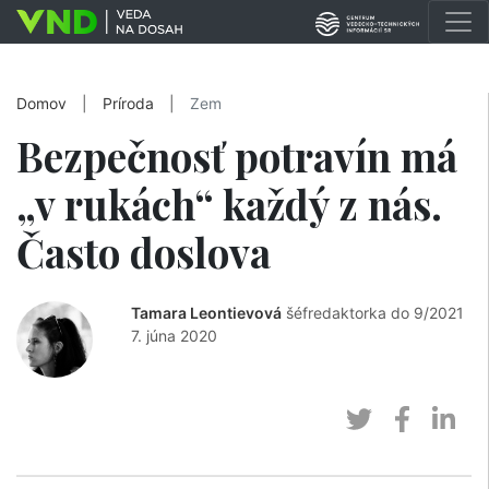
Domov
|
Príroda
|
Zem
Bezpečnosť potravín má
„v rukách“ každý z nás.
Často doslova
Tamara Leontievová
šéfredaktorka do 9/2021
7. júna 2020