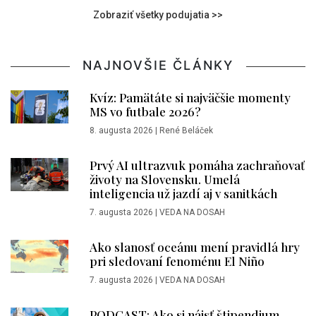
Zobraziť všetky podujatia >>
NAJNOVŠIE ČLÁNKY
Kvíz: Pamätáte si najväčšie momenty
MS vo futbale 2026?
8. augusta 2026
|
René Beláček
Prvý AI ultrazvuk pomáha zachraňovať
životy na Slovensku. Umelá
inteligencia už jazdí aj v sanitkách
7. augusta 2026
|
VEDA NA DOSAH
Ako slanosť oceánu mení pravidlá hry
pri sledovaní fenoménu El Niño
7. augusta 2026
|
VEDA NA DOSAH
PODCAST: Ako si nájsť štipendium,