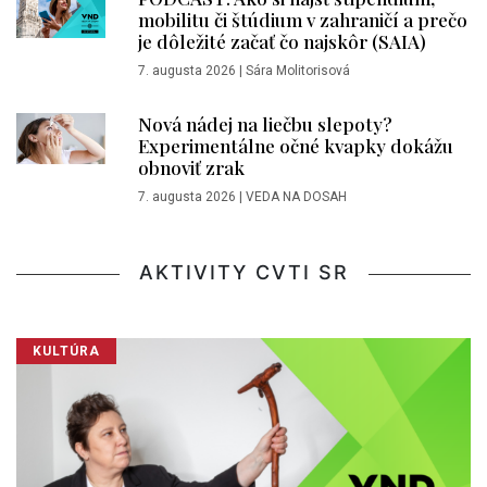
mobilitu či štúdium v zahraničí a prečo
je dôležité začať čo najskôr (SAIA)
7. augusta 2026
|
Sára Molitorisová
Nová nádej na liečbu slepoty?
Experimentálne očné kvapky dokážu
obnoviť zrak
7. augusta 2026
|
VEDA NA DOSAH
AKTIVITY CVTI SR
KULTÚRA