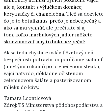
salmonely nemusí byť len pokazené vajce,
ale aj kontakt s výlučkom domácej
korytnačky či chameleóna
. Tiež sa dozviete,
čo je to
botulizmus, prečo je nebezpečný a
ako sa mu vyhnúť
, ale prečítate si aj
tom,
koľko marhuľových jadier môžete
skonzumovať, aby to bolo bezpečné
.
Ak sa teda chystáte osláviť Svetový deň
bezpečnosti
potravín
, odporúčame siahnuť
(umytými rukami) po prepečenom steaku,
vajci natvrdo, dôkladne očistenom
zeleninovom šaláte a pasterizovanom
mlieku do kávy.
Tamara Leontievová
Zdroj: TS Ministerstva pôdohospodárstva a