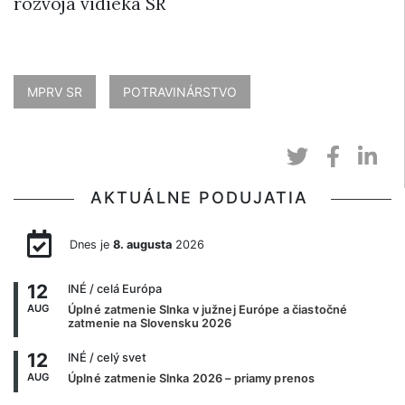
rozvoja vidieka SR
MPRV SR
POTRAVINÁRSTVO
AKTUÁLNE PODUJATIA
Dnes je
8. augusta
2026
12
INÉ
/ celá Európa
AUG
Úplné zatmenie Slnka v južnej Európe a čiastočné
zatmenie na Slovensku 2026
12
INÉ
/ celý svet
AUG
Úplné zatmenie Slnka 2026 – priamy prenos