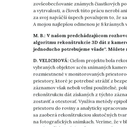
zovšeobecňovanie známych čiastkových pozn
a vytrvalosti, a človek túto prácu nerobí an
za svoj najväčší úspech považujem to, že s
A mojou najlepšou odmenou je 8 krásnych 
M. B.: V našom predchádzajúcom rozhovore
algoritmu rekonštrukcie 3D dát z kamer
jednoducho potrebujeme všade“. Môžete 
D. VELICHOVÁ:
Cieľom projektu bola reko
vybraných objektov scén snímaných kamer
rozmiestnené v monitorovaných priestoroch
priestory, ktoré je potrebné strážiť z be
záznamov však neboli veľmi použiteľné, poki
rekonštrukciu dát získaných z týchto zázn
zostaviť a otestovať. Využíva metódy epip
priestoru do roviny a analyticky spracovan
sa zaoberá rekonštrukciou skutočných tva
na fotografických snímkach. Veríme, že v 