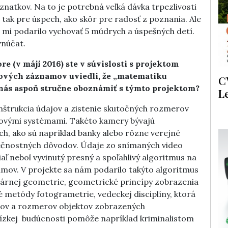
atkov. Na to je potrebná veľká dávka trpezlivosti
i tak pre úspech, ako skôr pre radosť z poznania. Ale
a mi podarilo vychovať 5 múdrych a úspešných detí.
vnúčat.
 (v máji 2016) ste v súvislosti s projektom
ových záznamov uviedli, že „matematiku
C
nás aspoň stručne oboznámiť s týmto projektom?
L
nštrukcia údajov a zistenie skutočných rozmerov
ovými systémami. Takéto kamery bývajú
, ako sú napríklad banky alebo rôzne verejné
zpečnostných dôvodov. Údaje zo snímaných video
aľ nebol vyvinutý presný a spoľahlivý algoritmus na
amov. V projekte sa nám podarilo takýto algoritmus
olárnej geometrie, geometrické princípy zobrazenia
é metódy fotogrametrie, vedeckej disciplíny, ktorá
rov a rozmerov objektov zobrazených
blízkej budúcnosti pomôže napríklad kriminalistom