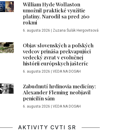
William Hyde Wollaston
umožnil praktické využitie
platiny. Narodil sa pred 260
rokmi
6. augusta 2026
|
Zuzana Šulák Hergovitsová
Objav slovenských a poľských
vedcov prináša prekvapujúci
vedecký zvrat v evolučnej
histórii európskych jašteríc
6. augusta 2026
|
VEDA NA DOSAH
Zabudnutí hrdinovia medicíny:
Alexander Fleming neobjavil
penicilín sám
6. augusta 2026
|
VEDA NA DOSAH
AKTIVITY CVTI SR