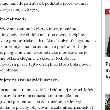
žňuje nám dopátrať sa k podstate javov, skúmať
é ovplyvňujú ich vývoj.
špecializácii?
 Vždy ma zaujímalo všetko nové, neznáme,
intenzívne v období nástupu novej disciplíny
movalo geometrické jadro. Ako absolventka gymnázia
d zameraných na matematiku a počítacie stroje
ke, programovaní. Geometrické modelovanie je
lené oblasti elegantne skĺbené. Nebolo nič
P
novať sa práve tejto disciplíne, ktorá bola novou
m
ej oblohe.
K
ažujete za svoj najväčší úspech?
 práce pociťujem vtedy, keď vidím jej zmysel. Môže
tudentov, ktorým prednášam matematiku na
gov pri prezentácii na zahraničnej vedeckej
ľadanie pravdy, objavovanie zákonitostí, súvislostí,