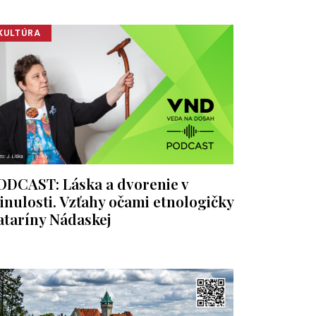
KULTÚRA
ODCAST: Láska a dvorenie v
inulosti. Vzťahy očami etnologičky
ataríny Nádaskej