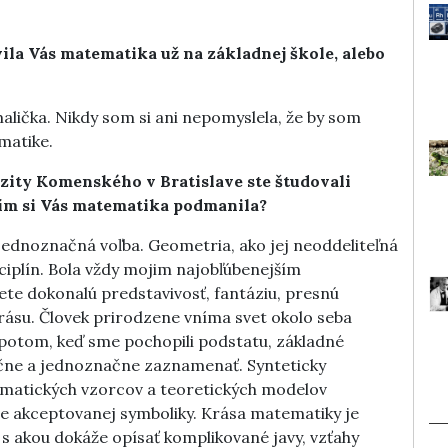
a Vás matematika už na základnej škole, alebo
lička. Nikdy som si ani nepomyslela, že by som
matike.
rzity Komenského v Bratislave ste študovali
ím si Vás matematika podmanila?
ednoznačná voľba. Geometria, ako jej neoddeliteľná
ciplín. Bola vždy mojim najobľúbenejším
te dokonalú predstavivosť, fantáziu, presnú
rásu. Človek prirodzene vníma svet okolo seba
potom, keď sme pochopili podstatu, základné
ručne a jednoznačne zaznamenať. Synteticky
ematických vzorcov a teoretických modelov
 akceptovanej symboliky. Krása matematiky je
, s akou dokáže opísať komplikované javy, vzťahy