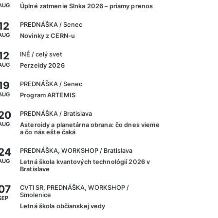
AUG
Úplné zatmenie Slnka 2026 – priamy prenos
12
PREDNÁŠKA
/ Senec
AUG
Novinky z CERN-u
12
INÉ
/ celý svet
AUG
Perzeidy 2026
19
PREDNÁŠKA
/ Senec
AUG
Program ARTEMIS
20
PREDNÁŠKA
/ Bratislava
AUG
Asteroidy a planetárna obrana: čo dnes vieme
a čo nás ešte čaká
24
PREDNÁŠKA, WORKSHOP
/ Bratislava
AUG
Letná škola kvantových technológií 2026 v
Bratislave
07
CVTI SR, PREDNÁŠKA, WORKSHOP
/
Smolenice
SEP
Letná škola občianskej vedy