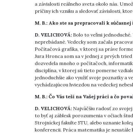
a závislosti reálneho sveta okolo nás. Umo
príčiny ich vzniku a sledovať závislosti, ktor
M. B.: Ako ste sa prepracovali k súčasnej 
D. VELICHOVÁ:
Bolo to veľmi jednoduché.
neprebádané. Vedecky som začala pracovať 
Počítačová grafika, v ktorej sa práve for
Jura Hronca som sa v jednej z prvých trie
dozvedela mnoho o počítačoch, informati
disciplína, v ktorej sú tieto pomerne vzdia
jednoduchšie ako využiť svoje poznatky a ve
vychádzajúcou hviezdou na vedeckej nebesk
M. B.: Čo Vás teší na Vašej práci a čo pov
D. VELICHOVÁ:
Najväčšiu radosť zo svojej
to byť aj záblesk porozumenia v očiach š
Strojníckej fakulte STU, alebo uznanie kole
konferencii. Práca matematika je neustále h