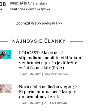
08
PREDNÁŠKA
/ Bratislava
SEP
Skutočná kvantová fyzika
Zobraziť všetky podujatia >>
NAJNOVŠIE ČLÁNKY
PODCAST: Ako si nájsť
štipendium, mobilitu či štúdium
v zahraničí a prečo je dôležité
začať čo najskôr (SAIA)
7. augusta 2026
|
Sára Molitorisová
Nová nádej na liečbu slepoty?
Experimentálne očné kvapky
dokážu obnoviť zrak
7. augusta 2026
|
VEDA NA DOSAH