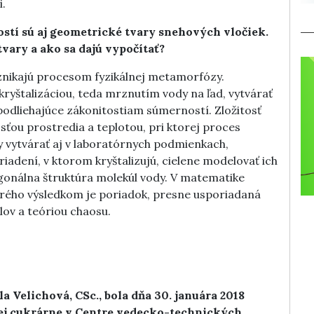
i.
stí sú aj geometrické tvary snehových vločiek.
vary a ako sa dajú vypočítať?
znikajú procesom fyzikálnej metamorfózy.
kryštalizáciou, teda mrznutím vody na ľad, vytvárať
odliehajúce zákonitostiam súmerností. Zložitosť
osťou prostredia a teplotou, pri ktorej proces
 vytvárať aj v laboratórnych podmienkach,
riadení, v ktorom kryštalizujú, cielene modelovať ich
gonálna štruktúra molekúl vody. V matematike
rého výsledkom je poriadok, presne usporiadaná
lov a teóriou chaosu.
 Velichová, CSc., bola dňa 30. januára 2018
kej cukrárne v Centre vedecko-technických