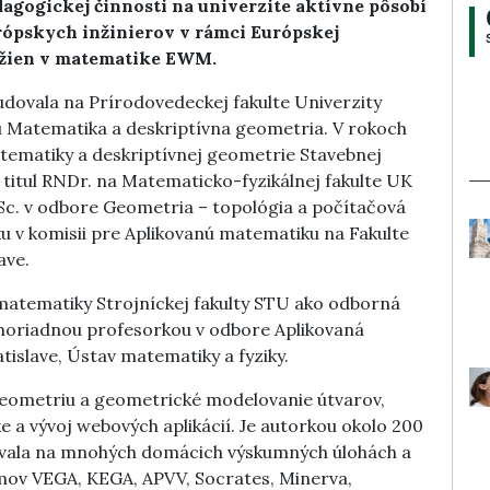
dagogickej činnosti na univerzite aktívne pôsobí
rópskych inžinierov v rámci Európskej
i žien v matematike EWM.
tudovala na Prírodovedeckej fakulte Univerzity
iu Matematika a deskriptívna geometria. V rokoch
atematiky a deskriptívnej geometrie Stavebnej
la titul RNDr. na Matematicko-fyzikálnej fakulte UK
l CSc. v odbore Geometria – topológia a počítačová
ku v komisii pre Aplikovanú matematiku na Fakulte
ave.
matematiky Strojníckej fakulty STU ako odborná
imoriadnou profesorkou v odbore Aplikovaná
tislave, Ústav matematiky a fyziky.
eometriu a geometrické modelovanie útvarov,
e a vývoj webových aplikácií. Je autorkou okolo 200
ipovala na mnohých domácich výskumných úlohách a
mov VEGA, KEGA, APVV, Socrates, Minerva,