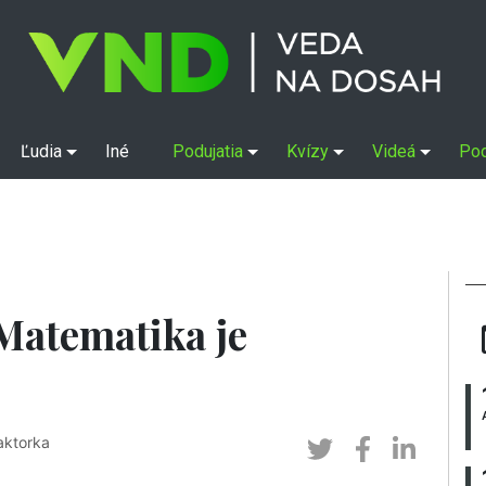
Ľudia
Iné
Podujatia
Kvízy
Videá
Po
 Matematika je
aktorka