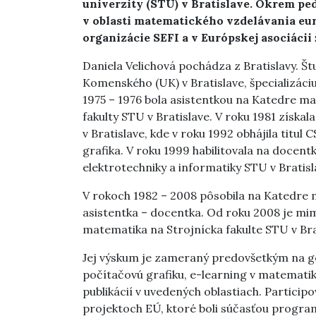
univerzity (STU) v Bratislave. Okrem pe
v oblasti matematického vzdelávania eu
organizácie SEFI a v Európskej asociáci
Daniela Velichová pochádza z Bratislavy. Š
Komenského (UK) v Bratislave, špecializác
1975 – 1976 bola asistentkou na Katedre m
fakulty STU v Bratislave. V roku 1981 získa
v Bratislave, kde v roku 1992 obhájila titu
grafika. V roku 1999 habilitovala na docent
elektrotechniky a informatiky STU v Bratisl
V rokoch 1982 – 2008 pôsobila na Katedre 
asistentka – docentka. Od roku 2008 je m
matematika na Strojnícka fakulte STU v Bra
Jej výskum je zameraný predovšetkým na g
počítačovú grafiku, e-learning v matematik
publikácií v uvedených oblastiach. Partic
projektoch EÚ, ktoré boli súčasťou progra