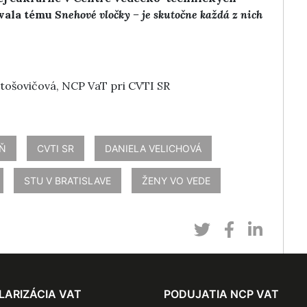
ovala tému
Snehové vločky
–
je skutočne každá z nich
rtošovičová, NCP VaT pri CVTI SR
EŇ
CVTI SR
DANIELA VELICHOVÁ
STU V BRATISLAVE
ŽENY VO VEDE
LARIZÁCIA VAT
PODUJATIA NCP VAT