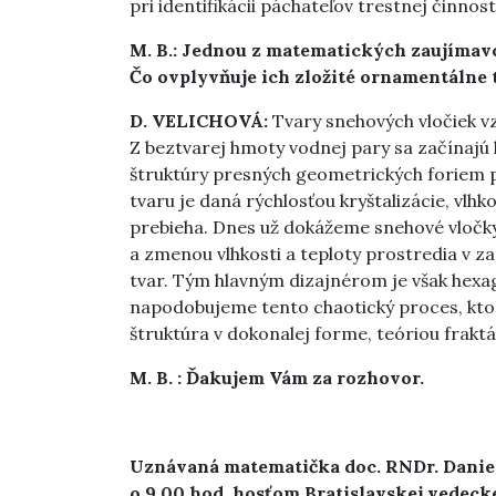
pri identifikácii páchateľov trestnej činnost
M. B.: Jednou z matematických zaujímavo
Čo ovplyvňuje ich zložité ornamentálne t
D. VELICHOVÁ:
Tvary snehových vločiek v
Z beztvarej hmoty vodnej pary sa začínajú 
štruktúry presných geometrických foriem p
tvaru je daná rýchlosťou kryštalizácie, vlhk
prebieha. Dnes už dokážeme snehové vločky
a zmenou vlhkosti a teploty prostredia v za
tvar. Tým hlavným dizajnérom je však hexa
napodobujeme tento chaotický proces, kto
štruktúra v dokonalej forme, teóriou fraktá
M. B. : Ďakujem Vám za rozhovor.
Uznávaná matematička doc. RNDr. Daniela
o 9.00 hod. hosťom Bratislavskej vedec