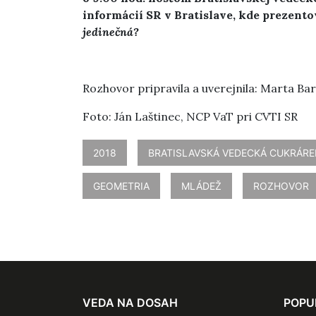
informácií SR v Bratislave, kde prezent
jedinečná?
Rozhovor pripravila a uverejnila: Marta Ba
Foto: Ján Laštinec, NCP VaT pri CVTI SR
2018
BRATISLAVSKÁ VEDECKÁ CUKRÁR
GEOMETRIA
MLÁDEŽ
ROZHOVOR
VEDA NA DOSAH
POPU