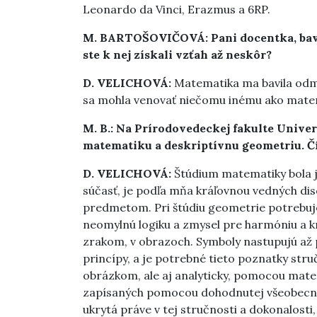
Leonardo da Vinci, Erazmus a 6RP.
M. BARTOŠOVIČOVÁ: Pani docentka, bavil
ste k nej získali vzťah až neskôr?
D. VELICHOVÁ:
Matematika ma bavila odma
sa mohla venovať niečomu inému ako mate
M. B.: Na Prírodovedeckej fakulte Unive
matematiku a deskriptívnu geometriu. Č
D. VELICHOVÁ:
Štúdium matematiky bola j
súčasť, je podľa mňa kráľovnou vedných dis
predmetom. Pri štúdiu geometrie potrebuje
neomylnú logiku a zmysel pre harmóniu a k
zrakom, v obrazoch. Symboly nastupujú až 
princípy, a je potrebné tieto poznatky st
obrázkom, ale aj analyticky, pomocou mat
zapísaných pomocou dohodnutej všeobecne
ukrytá práve v tej stručnosti a dokonalosti