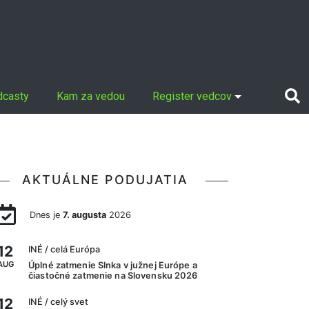
dcasty
Kam za vedou
Register vedcov
AKTUÁLNE PODUJATIA
Dnes je
7. augusta
2026
12
INÉ
/ celá Európa
AUG
Úplné zatmenie Slnka v južnej Európe a
čiastočné zatmenie na Slovensku 2026
12
INÉ
/ celý svet